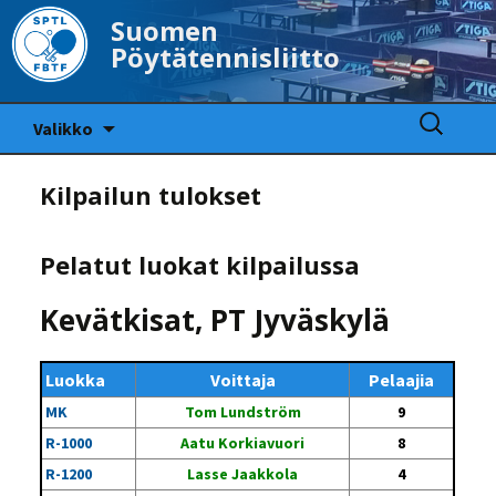
Suomen
Pöytätennisliitto
Siirry
Haku:
Valikko
sisältöön
Kilpailun tulokset
Pelatut luokat kilpailussa
Kevätkisat, PT Jyväskylä
Luokka
Voittaja
Pelaajia
MK
Tom Lundström
9
R-1000
Aatu Korkiavuori
8
R-1200
Lasse Jaakkola
4