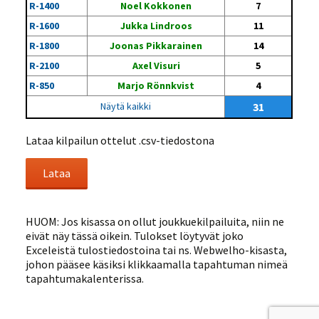
R-1400
Noel Kokkonen
7
R-1600
Jukka Lindroos
11
R-1800
Joonas Pikkarainen
14
R-2100
Axel Visuri
5
R-850
Marjo Rönnkvist
4
Näytä kaikki
31
Lataa kilpailun ottelut .csv-tiedostona
HUOM: Jos kisassa on ollut joukkuekilpailuita, niin ne
eivät näy tässä oikein. Tulokset löytyvät joko
Exceleistä tulostiedostoina tai ns. Webwelho-kisasta,
johon pääsee käsiksi klikkaamalla tapahtuman nimeä
tapahtumakalenterissa.