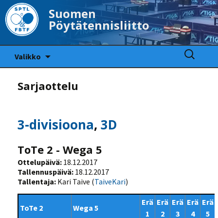
Suomen
Pöytätennisliitto
Siirry
Haku:
Valikko
sisältöön
Sarjaottelu
3-divisioona
,
3D
ToTe 2 - Wega 5
Ottelupäivä:
18.12.2017
Tallennuspäivä:
18.12.2017
Tallentaja:
Kari Taive (
TaiveKari
)
Erä
Erä
Erä
Erä
Erä
ToTe 2
Wega 5
1
2
3
4
5