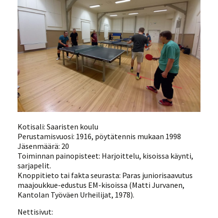
Kotisali: Saaristen koulu
Perustamisvuosi: 1916, pöytätennis mukaan 1998
Jäsenmäärä: 20
Toiminnan painopisteet: Harjoittelu, kisoissa käynti,
sarjapelit.
Knoppitieto tai fakta seurasta: Paras juniorisaavutus
maajoukkue-edustus EM-kisoissa (Matti Jurvanen,
Kantolan Työväen Urheilijat, 1978).
Nettisivut: