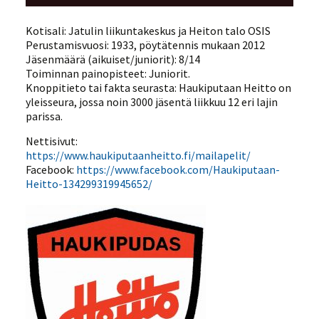
Kotisali: Jatulin liikuntakeskus ja Heiton talo OSIS
Perustamisvuosi: 1933, pöytätennis mukaan 2012
Jäsenmäärä (aikuiset/juniorit): 8/14
Toiminnan painopisteet: Juniorit.
Knoppitieto tai fakta seurasta: Haukiputaan Heitto on
yleisseura, jossa noin 3000 jäsentä liikkuu 12 eri lajin
parissa.
Nettisivut:
https://www.haukiputaanheitto.fi/mailapelit/
Facebook:
https://www.facebook.com/Haukiputaan-
Heitto-134299319945652/