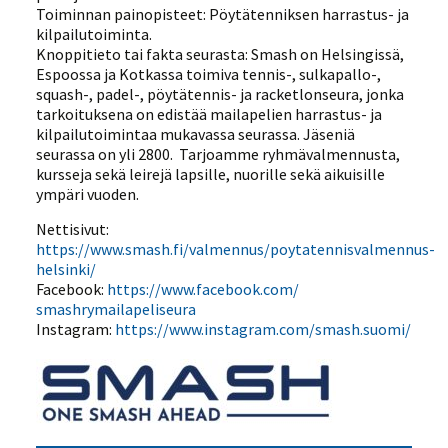
Toiminnan painopisteet: Pöytätenniksen harrastus- ja
kilpailutoiminta.
Knoppitieto tai fakta seurasta: Smash on Helsingissä,
Espoossa ja Kotkassa toimiva tennis-, sulkapallo-,
squash-, padel-, pöytätennis- ja racketlonseura, jonka
tarkoituksena on edistää mailapelien harrastus- ja
kilpailutoimintaa mukavassa seurassa. Jäseniä
seurassa on yli 2800. Tarjoamme ryhmävalmennusta,
kursseja sekä leirejä lapsille, nuorille sekä aikuisille
ympäri vuoden.
Nettisivut:
https://www.smash.fi/valmennus/poytatennisvalmennus-
helsinki/
Facebook:
https://www.facebook.com/
smashrymailapeliseura
Instagram:
https://www.instagram.com/
smash.suomi/