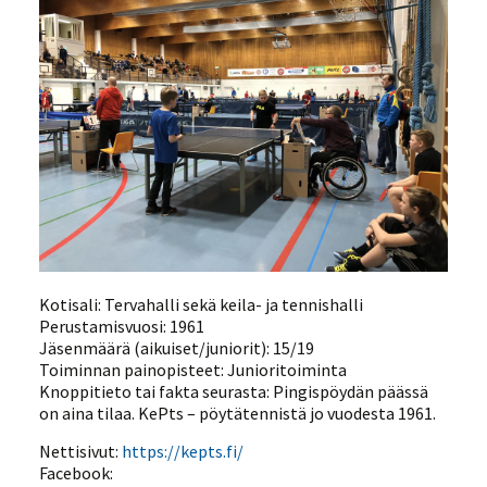
Kotisali: Tervahalli sekä keila- ja tennishalli
Perustamisvuosi: 1961
Jäsenmäärä (aikuiset/juniorit): 15/19
Toiminnan painopisteet: Junioritoiminta
Knoppitieto tai fakta seurasta: Pingispöydän päässä
on aina tilaa. KePts – pöytätennistä jo vuodesta 1961.
Nettisivut:
https://kepts.fi/
Facebook: