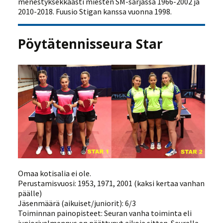
menestyksekkäästi miesten SM-sarjassa 1966-2002 ja
2010-2018. Fuusio Stigan kanssa vuonna 1998.
Pöytätennisseura Star
Omaa kotisalia ei ole.
Perustamisvuosi: 1953, 1971, 2001 (kaksi kertaa vanhan
päälle)
Jäsenmäärä (aikuiset/juniorit): 6/3
Toiminnan painopisteet: Seuran vanha toiminta eli
juniorivalmennus on päättynyt aikoja sitten. Seuralla