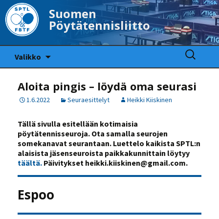
Suomen
Pöytätennisliitto
Siirry
Haku:
Valikko
sisältöön
Aloita pingis – löydä oma seurasi
1.6.2022
Seuraesittelyt
Heikki Kiiskinen
Tällä sivulla esitellään kotimaisia
pöytätennisseuroja. Ota samalla seurojen
somekanavat seurantaan.
Luettelo kaikista SPTL:n
alaisista jäsenseuroista paikkakunnittain löytyy
täältä.
Päivitykset heikki.kiiskinen@gmail.com.
Espoo