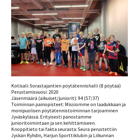
Kotisali: Sorastajantien pöytätennishalli (8 pöytää)
Perustamisvuosi: 2020
Jäsenmäärä (aikuiset/juniorit): 94 (57/37)
Toiminnan painopisteet: Missiomme on laadukkaan ja
monipuolisen pöytätennistoiminnan tarjoaminen
Jyväskylässä. Erityisesti panostamme
junioritoimintaan ja sen kehittämiseen.
Knoppitieto tai fakta seurasta: Seura perustettiin
Jyskän Ryhdin, Harjun Sporttiklubin ja Liikunnan