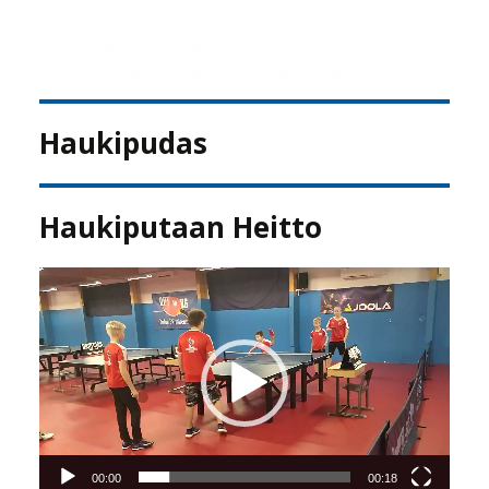
Haukipudas
Haukiputaan Heitto
Videotoistin
00:00
00:18