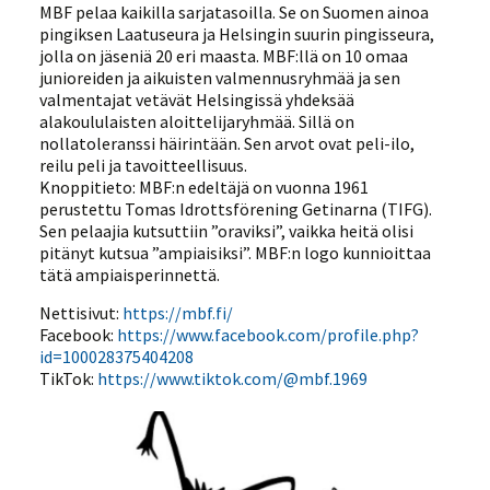
MBF pelaa kaikilla sarjatasoilla. Se on Suomen ainoa
pingiksen Laatuseura ja Helsingin suurin pingisseura,
jolla on jäseniä 20 eri maasta. MBF:llä on 10 omaa
junioreiden ja aikuisten valmennusryhmää ja sen
valmentajat vetävät Helsingissä yhdeksää
alakoululaisten aloittelijaryhmää. Sillä on
nollatoleranssi häirintään. Sen arvot ovat peli-ilo,
reilu peli ja tavoitteellisuus.
Knoppitieto: MBF:n edeltäjä on vuonna 1961
perustettu Tomas Idrottsförening Getinarna (TIFG).
Sen pelaajia kutsuttiin ”oraviksi”, vaikka heitä olisi
pitänyt kutsua ”ampiaisiksi”. MBF:n logo kunnioittaa
tätä ampiaisperinnettä.
Nettisivut:
https://mbf.fi/
Facebook:
https://www.facebook.com/profile.php?
id=100028375404208
TikTok:
https://www.tiktok.com/@mbf.1969