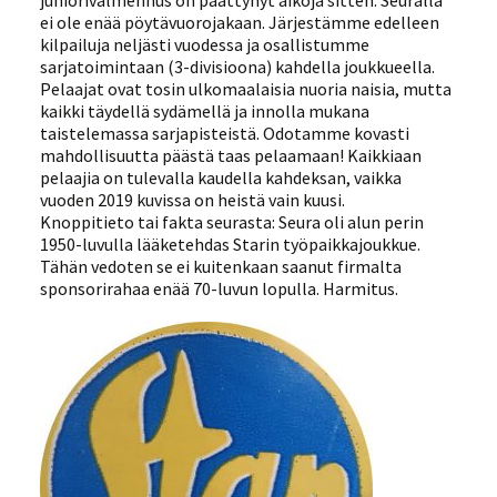
ei ole enää pöytävuorojakaan. Järjestämme edelleen
kilpailuja neljästi vuodessa ja osallistumme
sarjatoimintaan (3-divisioona) kahdella joukkueella.
Pelaajat ovat tosin ulkomaalaisia nuoria naisia, mutta
kaikki täydellä sydämellä ja innolla mukana
taistelemassa sarjapisteistä. Odotamme kovasti
mahdollisuutta päästä taas pelaamaan! Kaikkiaan
pelaajia on tulevalla kaudella kahdeksan, vaikka
vuoden 2019 kuvissa on heistä vain kuusi.
Knoppitieto tai fakta seurasta: Seura oli alun perin
1950-luvulla lääketehdas Starin työpaikkajoukkue.
Tähän vedoten se ei kuitenkaan saanut firmalta
sponsorirahaa enää 70-luvun lopulla. Harmitus.