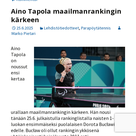
Aino Tapola maailmanrankingin
kärkeen
25.6.2025
Lehdistötiedotteet
,
Parapöytätennis
Marko Pietari
Aino
Tapola
on
noussut
ensi
kertaa
urallaan maailmanrankingin kärkeen. Hän nousi
tänään 25.6. julkaistulla rankinglistalla naisten 1-
luokan ensimmäiseksi puolalaisen Dorota Bucławin
edelle. Bucław oli ollut rankingin ykkösenä