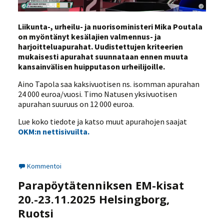
Liikunta-, urheilu- ja nuorisoministeri Mika Poutala
on myöntänyt kesälajien valmennus- ja
harjoitteluapurahat. Uudistettujen kriteerien
mukaisesti apurahat suunnataan ennen muuta
kansainvälisen huipputason urheilijoille.
Aino Tapola saa kaksivuotisen ns. isomman apurahan
24 000 euroa/vuosi. Timo Natusen yksivuotisen
apurahan suuruus on 12 000 euroa.
Lue koko tiedote ja katso muut apurahojen saajat
OKM:n nettisivuilta.
Kommentoi
Parapöytätenniksen EM-kisat
20.-23.11.2025 Helsingborg,
Ruotsi