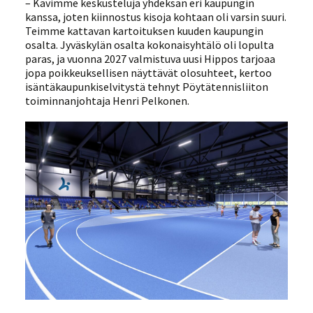
– Kävimme keskusteluja yhdeksän eri kaupungin
kanssa, joten kiinnostus kisoja kohtaan oli varsin suuri.
Teimme kattavan kartoituksen kuuden kaupungin
osalta. Jyväskylän osalta kokonaisyhtälö oli lopulta
paras, ja vuonna 2027 valmistuva uusi Hippos tarjoaa
jopa poikkeuksellisen näyttävät olosuhteet, kertoo
isäntäkaupunkiselvitystä tehnyt Pöytätennisliiton
toiminnanjohtaja Henri Pelkonen.