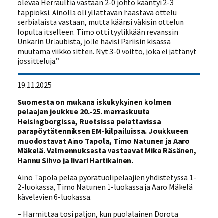
olevaa Herraultia vastaan 2-0 johto kääntyi 2-3
tappioksi. Ainolla oli yllättävän haastava ottelu
serbialaista vastaan, mutta käänsi väkisin ottelun
lopulta itselleen. Timo otti tyylikkään revanssin
Unkarin Urlaubista, jolle hävisi Pariisin kisassa
muutama viikko sitten. Nyt 3-0 voitto, joka ei jättänyt
jossitteluja.”
19.11.2025
Suomesta on mukana iskukykyinen kolmen
pelaajan joukkue 20.-25. marraskuuta
Heisingborgissa, Ruotsissa pelattavissa
parapöytätenniksen EM-kilpailuissa. Joukkueen
muodostavat Aino Tapola, Timo Natunen ja Aaro
Mäkelä. Valmennuksesta vastaavat Mika Räsänen,
Hannu Sihvo ja Iivari Hartikainen.
Aino Tapola pelaa pyörätuolipelaajien yhdistetyssä 1-
2-luokassa, Timo Natunen 1-luokassa ja Aaro Mäkelä
kävelevien 6-luokassa.
– Harmittaa tosi paljon, kun puolalainen Dorota