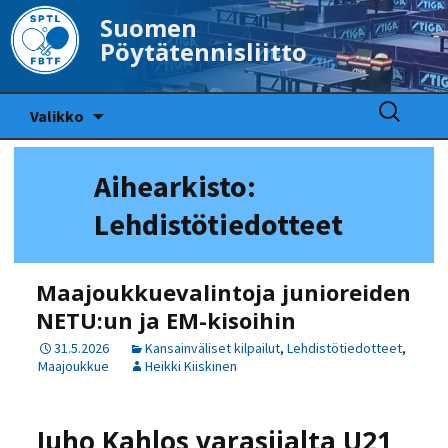
Suomen
Pöytätennisliitto
Siirry
Haku:
Valikko
sisältöön
Aihearkisto:
Lehdistötiedotteet
Maajoukkuevalintoja junioreiden
NETU:un ja EM-kisoihin
31.5.2026
Kansainväliset kilpailut
,
Lehdistötiedotteet
,
Maajoukkue
Heikki Kiiskinen
Juho Kahlos varasijalta U21