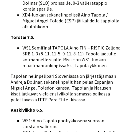
Dolinar (SLO) pronssille, 0-3 välierätappio
koralaisparille.
XD4-luokan sekanelinpelissä Aino Tapola /
Miguel Angel Toledo (ESP) jäi kahdella tappiolla
alkulohkoon.
Torstai 7.5.
WS1 Semifinal TAPOLA Aino FIN – RISTIC Zeljana
SRB 1-3 (8-11, 11-5, 9-11, 8-11). Tapola jaetulle
kolmannelle sijalle. Ristic on WS1-luokan
maailmanrankingissa 5:s, Tapola ykkönen.
Tapolan nelinpelipari Sloveniassa on järjestäjämaan
Andreja Dolinar, sekanelinpelit hän pelaa Espanjan
Miguel Angel Toledon kanssa. Tapolan ja Natusen
kisat jatkuvat vielä ensi viikolla samassa paikassa
pelattavassa ITTF Para Elite -kisassa.
Keskiviikko 6.5.
WS1: Aino Tapola pooliykkösenä suoraan
torstain välieriin.