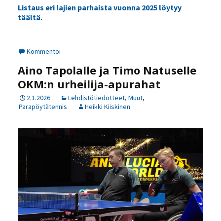
Listaus eri lajien parhaista vuonna 2025 löytyy
täältä.
Kommentoi
Aino Tapolalle ja Timo Natuselle
OKM:n urheilija-apurahat
2.1.2026
Lehdistötiedotteet
,
Muut
,
Parapöytätennis
Heikki Kiiskinen