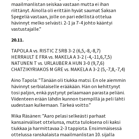
maailmanlistan seiskaa vastaan mutta ei ihan
riittänyt. Ainolla oli erittäin hyvät saumat Saksan
Spegeliä vastaan, jolle on pari edellistä ottelua
hävinnyt melko selvästi. 2-1 ja 7-4 johto kääntyi
vastustajalle.”
20.11.
TAPOLA A vs. RISTIC Z SRB 3-2 (6,5,-8,-8,7)
HERRAULT E FRA vs. MAKELA A 3-2 (-4,-11,6,7,5)
NATUNEN T vs. URLAUBER A HUN 3-0 (9,7,6)
CHATZIKYRIAKOS M GRE vs. MAKELA A 3-2 (5,-7,8,-7,4)
Aino Tapola: ”Tänään oli tiukka matsi. En ole aiemmin
hävinnyt serbialaiselle erääkään. Hän on kehittynyt
tosi paljon, enkä pystynyt pelaamaan parasta peliäni.
Viidenteen erään lähdin kunnon tsempillä ja peli lähti
uudestaan kulkemaan. Tärkeä voitto.”
Mika Räsänen: ”Aaro pelasi selkeästi parhaat
kansainväliset ottelunsa, mutta tuloksena oli kaksi
tiukkaa ja harmittavaa 2-3 tappiota. Ensimmäisessä
ottelussa ranskalaista maailmanlistan 10. sijalla