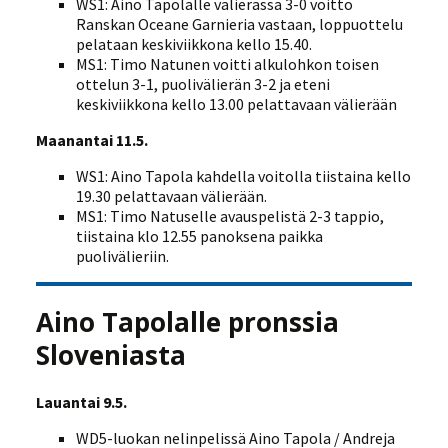
WS1: Aino Tapolalle välierässä 3-0 voitto
Ranskan Oceane Garnieria vastaan, loppuottelu
pelataan keskiviikkona kello 15.40.
MS1: Timo Natunen voitti alkulohkon toisen
ottelun 3-1, puolivälierän 3-2 ja eteni
keskiviikkona kello 13.00 pelattavaan välierään
Maanantai 11.5.
WS1: Aino Tapola kahdella voitolla tiistaina kello
19.30 pelattavaan välierään.
MS1: Timo Natuselle avauspelistä 2-3 tappio,
tiistaina klo 12.55 panoksena paikka
puolivälieriin.
Aino Tapolalle pronssia
Sloveniasta
Lauantai 9.5.
WD5-luokan nelinpelissä Aino Tapola / Andreja