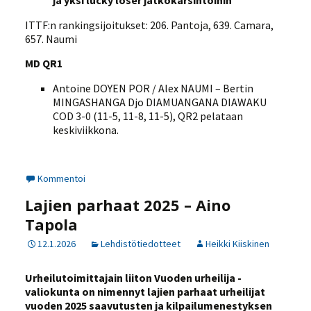
ja yksi lucky loser jatkokarsintoihin
ITTF:n rankingsijoitukset: 206. Pantoja, 639. Camara,
657. Naumi
MD QR1
Antoine DOYEN POR / Alex NAUMI – Bertin
MINGASHANGA Djo DIAMUANGANA DIAWAKU
COD 3-0 (11-5, 11-8, 11-5), QR2 pelataan
keskiviikkona.
Kommentoi
Lajien parhaat 2025 – Aino
Tapola
12.1.2026
Lehdistötiedotteet
Heikki Kiiskinen
Urheilutoimittajain liiton Vuoden urheilija -
valiokunta on nimennyt lajien parhaat urheilijat
vuoden 2025 saavutusten ja kilpailumenestyksen