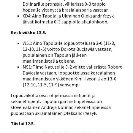
Dolinarille pronssia, välierissä 0-3 tappio
hopealle yltänyttä brasialaisparia vastaan.
XD4: Aino Tapola ja Ukrainan Oleksandr Yezyk
jäivät kolmella 0-3 tappiolla alkulohkoon.
Keskiviikko 13.5.
WS1: Aino Tapolalle loppuottelussa 3-0 (11-8,
12-10, 11-5) voitto Dorota Buclawia vastaan,
puolalainen on Tapolan jälkeen
maailmanlistalla toisena.
MS1: Timo Natuselle 3-2 voitto välierästä Robert
Daviesia vastaan, loppuottelussa korealainen
maailmanlistan ykkönen Kim Hyeon Uk oli 3-0
(12-10, 11-5, 11-9) vahvempi.
Loppuviikolla ovat ohjelmassa nelipelit ja
sekanelinpelit. Tapolan pari nelinpeleissä on
slovenialainen Andreja Dolinar, sekanelinpeleissä
puolestaan ukrainalainen Oleksandr Yezyk.
Tiistai 12.5.