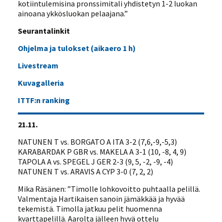
kotiintulemisina pronssimitali yhdistetyn 1-2 luokan
ainoana ykkösluokan pelaajana.”
Seurantalinkit
Ohjelma ja tulokset (aikaero 1 h)
Livestream
Kuvagalleria
ITTF:n ranking
21.11.
NATUNEN T vs. BORGATO A ITA 3-2 (7,6,-9,-5,3)
KARABARDAK P GBR vs. MAKELA A 3-1 (10, -8, 4, 9)
TAPOLA A vs. SPEGEL J GER 2-3 (9, 5, -2, -9, -4)
NATUNEN T vs. ARAVIS A CYP 3-0 (7, 2, 2)
Mika Räsänen: ”Timolle lohkovoitto puhtaalla pelillä.
Valmentaja Hartikaisen sanoin jämäkkää ja hyvää
tekemistä. Timolla jatkuu pelit huomenna
kvarttapelillä. Aarolta jälleen hyvä ottelu