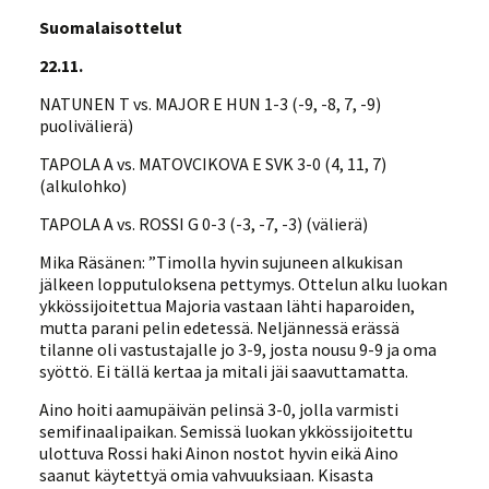
Suomalaisottelut
22.11.
NATUNEN T vs. MAJOR E HUN 1-3 (-9, -8, 7, -9)
puolivälierä)
TAPOLA A vs. MATOVCIKOVA E SVK 3-0 (4, 11, 7)
(alkulohko)
TAPOLA A vs. ROSSI G 0-3 (-3, -7, -3) (välierä)
Mika Räsänen: ”Timolla hyvin sujuneen alkukisan
jälkeen lopputuloksena pettymys. Ottelun alku luokan
ykkössijoitettua Majoria vastaan lähti haparoiden,
mutta parani pelin edetessä. Neljännessä erässä
tilanne oli vastustajalle jo 3-9, josta nousu 9-9 ja oma
syöttö. Ei tällä kertaa ja mitali jäi saavuttamatta.
Aino hoiti aamupäivän pelinsä 3-0, jolla varmisti
semifinaalipaikan. Semissä luokan ykkössijoitettu
ulottuva Rossi haki Ainon nostot hyvin eikä Aino
saanut käytettyä omia vahvuuksiaan. Kisasta