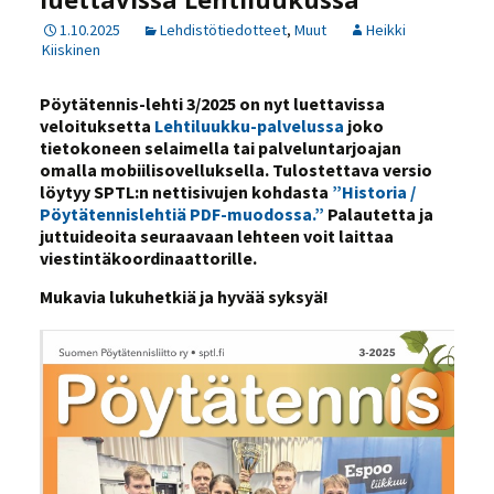
1.10.2025
Lehdistötiedotteet
,
Muut
Heikki
Kiiskinen
Pöytätennis-lehti 3/2025 on nyt luettavissa
veloituksetta
Lehtiluukku-palvelussa
joko
tietokoneen selaimella tai palveluntarjoajan
omalla mobiilisovelluksella.
Tulostettava versio
löytyy SPTL:n nettisivujen kohdasta
”Historia /
Pöytätennislehtiä PDF-muodossa.”
Palautetta ja
juttuideoita seuraavaan lehteen voit laittaa
viestintäkoordinaattorille.
Mukavia lukuhetkiä ja hyvää syksyä!