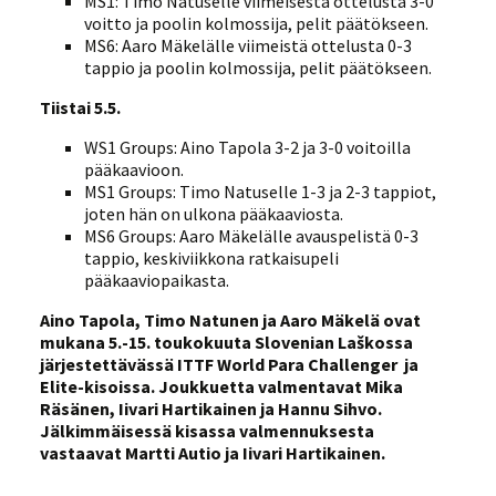
MS1: Timo Natuselle viimeisestä ottelusta 3-0
voitto ja poolin kolmossija, pelit päätökseen.
MS6: Aaro Mäkelälle viimeistä ottelusta 0-3
tappio ja poolin kolmossija, pelit päätökseen.
Tiistai 5.5.
WS1 Groups: Aino Tapola 3-2 ja 3-0 voitoilla
pääkaavioon.
MS1 Groups: Timo Natuselle 1-3 ja 2-3 tappiot,
joten hän on ulkona pääkaaviosta.
MS6 Groups: Aaro Mäkelälle avauspelistä 0-3
tappio, keskiviikkona ratkaisupeli
pääkaaviopaikasta.
Aino Tapola, Timo Natunen ja Aaro Mäkelä ovat
mukana 5.-15. toukokuuta Slovenian Laškossa
järjestettävässä ITTF World Para Challenger ja
Elite-kisoissa. Joukkuetta valmentavat Mika
Räsänen, Iivari Hartikainen ja Hannu Sihvo.
Jälkimmäisessä kisassa valmennuksesta
vastaavat Martti Autio ja Iivari Hartikainen.