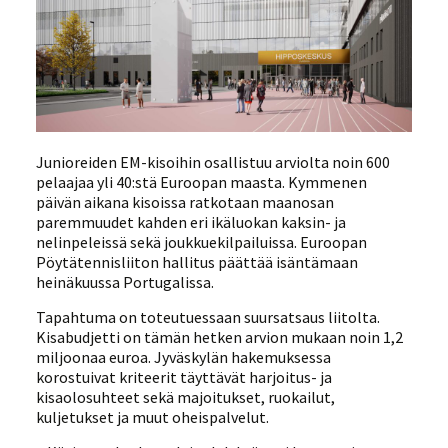
Junioreiden EM-kisoihin osallistuu arviolta noin 600
pelaajaa yli 40:stä Euroopan maasta. Kymmenen
päivän aikana kisoissa ratkotaan maanosan
paremmuudet kahden eri ikäluokan kaksin- ja
nelinpeleissä sekä joukkuekilpailuissa. Euroopan
Pöytätennisliiton hallitus päättää isäntämaan
heinäkuussa Portugalissa.
Tapahtuma on toteutuessaan suursatsaus liitolta.
Kisabudjetti on tämän hetken arvion mukaan noin 1,2
miljoonaa euroa. Jyväskylän hakemuksessa
korostuivat kriteerit täyttävät harjoitus- ja
kisaolosuhteet sekä majoitukset, ruokailut,
kuljetukset ja muut oheispalvelut.