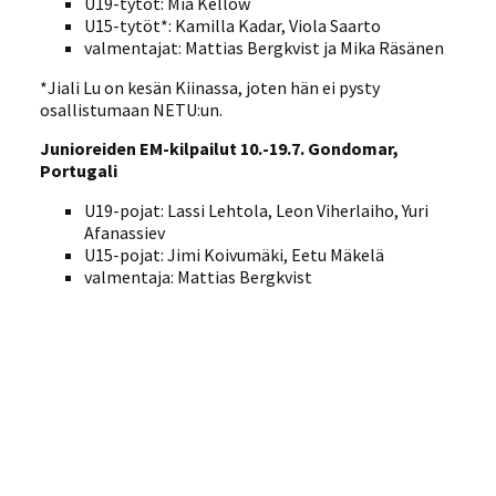
U19-tytöt: Mia Kellow
U15-tytöt*: Kamilla Kadar, Viola Saarto
valmentajat: Mattias Bergkvist ja Mika Räsänen
*Jiali Lu on kesän Kiinassa, joten hän ei pysty
osallistumaan NETU:un.
Junioreiden EM-kilpailut 10.-19.7. Gondomar,
Portugali
U19-pojat: Lassi Lehtola, Leon Viherlaiho, Yuri
Afanassiev
U15-pojat: Jimi Koivumäki, Eetu Mäkelä
valmentaja: Mattias Bergkvist