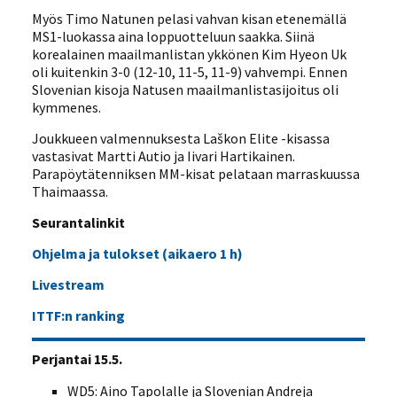
Myös Timo Natunen pelasi vahvan kisan etenemällä
MS1-luokassa aina loppuotteluun saakka. Siinä
korealainen maailmanlistan ykkönen Kim Hyeon Uk
oli kuitenkin 3-0 (12-10, 11-5, 11-9) vahvempi. Ennen
Slovenian kisoja Natusen maailmanlistasijoitus oli
kymmenes.
Joukkueen valmennuksesta Laškon Elite -kisassa
vastasivat Martti Autio ja Iivari Hartikainen.
Parapöytätenniksen MM-kisat pelataan marraskuussa
Thaimaassa.
Seurantalinkit
Ohjelma ja tulokset (aikaero 1 h)
Livestream
ITTF:n ranking
Perjantai 15.5.
WD5: Aino Tapolalle ja Slovenian Andreja