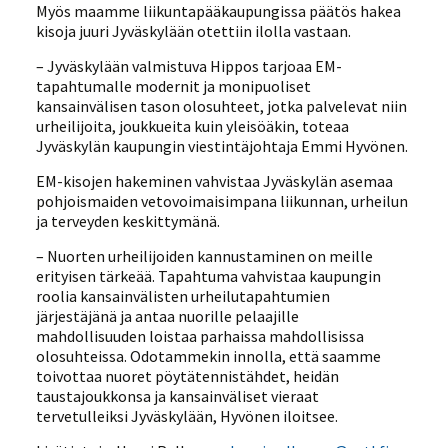
Myös maamme liikuntapääkaupungissa päätös hakea
kisoja juuri Jyväskylään otettiin ilolla vastaan.
– Jyväskylään valmistuva Hippos tarjoaa EM-
tapahtumalle modernit ja monipuoliset
kansainvälisen tason olosuhteet, jotka palvelevat niin
urheilijoita, joukkueita kuin yleisöäkin, toteaa
Jyväskylän kaupungin viestintäjohtaja Emmi Hyvönen.
EM-kisojen hakeminen vahvistaa Jyväskylän asemaa
pohjoismaiden vetovoimaisimpana liikunnan, urheilun
ja terveyden keskittymänä.
– Nuorten urheilijoiden kannustaminen on meille
erityisen tärkeää. Tapahtuma vahvistaa kaupungin
roolia kansainvälisten urheilutapahtumien
järjestäjänä ja antaa nuorille pelaajille
mahdollisuuden loistaa parhaissa mahdollisissa
olosuhteissa. Odotammekin innolla, että saamme
toivottaa nuoret pöytätennistähdet, heidän
taustajoukkonsa ja kansainväliset vieraat
tervetulleiksi Jyväskylään, Hyvönen iloitsee.