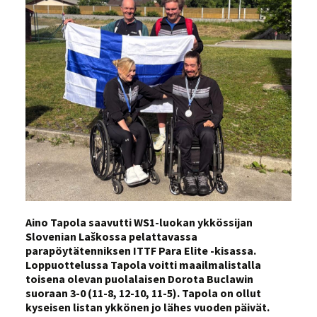
Aino Tapola saavutti WS1-luokan ykkössijan
Slovenian Laškossa pelattavassa
parapöytätenniksen ITTF Para Elite -kisassa.
Loppuottelussa Tapola voitti maailmalistalla
toisena olevan puolalaisen Dorota Buclawin
suoraan 3-0 (11-8, 12-10, 11-5). Tapola on ollut
kyseisen listan ykkönen jo lähes vuoden päivät.