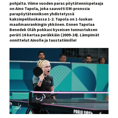
pohjalta. Viime vuoden paras pöytätennispelaaja
on Aino Tapola, joka saavutti EM-pronssia
parapöytätenniksen yhdistetyssä
kaksinpeliluokassa 1-2. Tapola on 1-luokan
maailmanrankingin ykkönen. Ennen Tapolaa
Benedek Oláh pokkasi kyseisen tunnustuksen
peräti 16 kertaa peräkkäin (2009-24).
Lämpimät
onnittelut Ainolle ja taustatiimille!