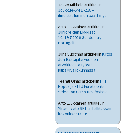
Jouko Mikkola
artikkeliin
Joukkue-SM 1.-2.8. –
ilmoittautuminen päättynyt
Arto Luukkainen
artikkeliin
Junioreiden EM-kisat
10.-19.7.2026 Gondomar,
Portugali
Juha Suotmaa
artikkeliin
Kiitos
Jori Haatajalle vuosien
arvokkaasta työstä
kilpailuvaliokunnassa
Teemu Oinas
artikkeliin
ITTF
Hopes ja ETTU Eurotalents
Selection Camp Havířovissa
Arto Luukkainen
artikkeliin
Yhteenveto SPTL:n hallituksen
kokouksesta 1.6.