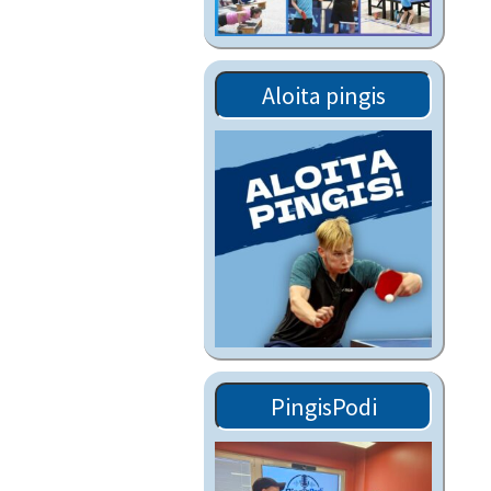
Tiedostot vanhoilta
sivuilta
Viestitiedotteet
Aloita pingis
vanhoilta sivuilta
Muut tiedotteet
PingisPodi