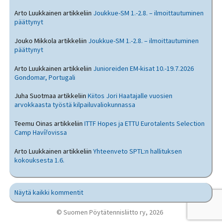
Arto Luukkainen
artikkeliin
Joukkue-SM 1.-2.8. – ilmoittautuminen
päättynyt
Jouko Mikkola
artikkeliin
Joukkue-SM 1.-2.8. – ilmoittautuminen
päättynyt
Arto Luukkainen
artikkeliin
Junioreiden EM-kisat 10.-19.7.2026
Gondomar, Portugali
Juha Suotmaa
artikkeliin
Kiitos Jori Haatajalle vuosien
arvokkaasta työstä kilpailuvaliokunnassa
Teemu Oinas
artikkeliin
ITTF Hopes ja ETTU Eurotalents Selection
Camp Havířovissa
Arto Luukkainen
artikkeliin
Yhteenveto SPTL:n hallituksen
kokouksesta 1.6.
Näytä kaikki kommentit
© Suomen Pöytätennisliitto ry, 2026