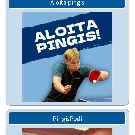
Aloita pingis
PingisPodi