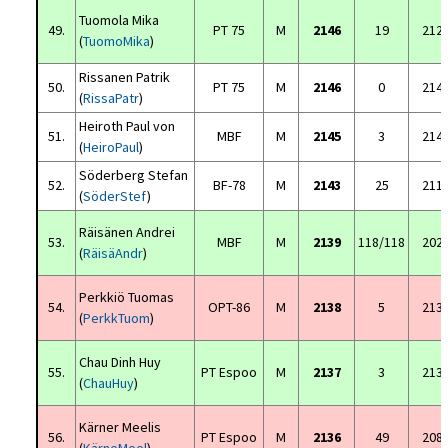
Tuomola Mika
49.
PT 75
M
2146
19
212
(
TuomoMika
)
Rissanen Patrik
50.
PT 75
M
2146
0
214
(
RissaPatr
)
Heiroth Paul von
51.
MBF
M
2145
3
214
(
HeiroPaul
)
Söderberg Stefan
52.
BF-78
M
2143
25
211
(
SöderStef
)
Räisänen Andrei
53.
MBF
M
2139
118/118
202
(
RäisäAndr
)
Perkkiö Tuomas
54.
OPT-86
M
2138
5
213
(
PerkkTuom
)
Chau Dinh Huy
55.
PT Espoo
M
2137
3
213
(
ChauHuy
)
Kärner Meelis
56.
PT Espoo
M
2136
49
208