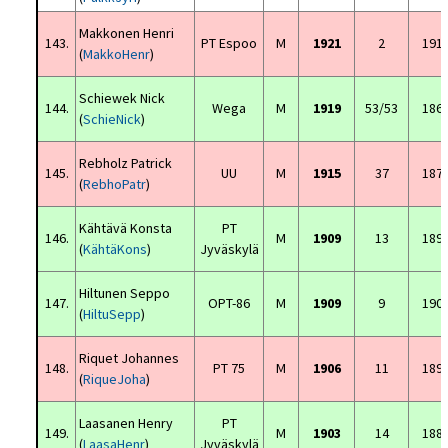
Makkonen Henri
143.
PT Espoo
M
1921
2
191
(
MakkoHenr
)
Schiewek Nick
144.
Wega
M
1919
53/53
186
(
SchieNick
)
Rebholz Patrick
145.
UU
M
1915
37
187
(
RebhoPatr
)
Kähtävä Konsta
PT
146.
M
1909
13
189
(
KähtäKons
)
Jyväskylä
Hiltunen Seppo
147.
OPT-86
M
1909
9
190
(
HiltuSepp
)
Riquet Johannes
148.
PT 75
M
1906
11
189
(
RiqueJoha
)
Laasanen Henry
PT
149.
M
1903
14
188
(
LaasaHenr
)
Jyväskylä