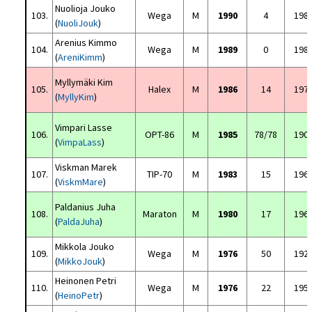
Nuolioja Jouko
103.
Wega
M
1990
4
198
(
NuoliJouk
)
Arenius Kimmo
104.
Wega
M
1989
0
198
(
AreniKimm
)
Myllymäki Kim
105.
Halex
M
1986
14
197
(
MyllyKim
)
Vimpari Lasse
106.
OPT-86
M
1985
78/78
190
(
VimpaLass
)
Viskman Marek
107.
TIP-70
M
1983
15
196
(
ViskmMare
)
Paldanius Juha
108.
Maraton
M
1980
17
196
(
PaldaJuha
)
Mikkola Jouko
109.
Wega
M
1976
50
192
(
MikkoJouk
)
Heinonen Petri
110.
Wega
M
1976
22
195
(
HeinoPetr
)