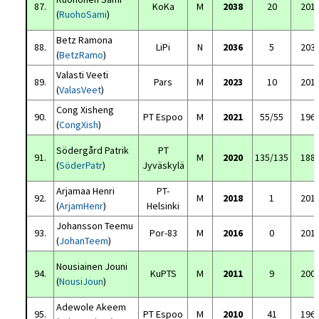
87.
KoKa
M
2038
20
201
(
RuohoSami
)
Betz Ramona
88.
LiPi
N
2036
5
203
(
BetzRamo
)
Valasti Veeti
89.
Pars
M
2023
10
201
(
ValasVeet
)
Cong Xisheng
90.
PT Espoo
M
2021
55/55
196
(
CongXish
)
Södergård Patrik
PT
91.
M
2020
135/135
188
(
SöderPatr
)
Jyväskylä
Arjamaa Henri
PT-
92.
M
2018
1
201
(
ArjamHenr
)
Helsinki
Johansson Teemu
93.
Por-83
M
2016
0
201
(
JohanTeem
)
Nousiainen Jouni
94.
KuPTS
M
2011
9
200
(
NousiJoun
)
Adewole Akeem
95.
PT Espoo
M
2010
41
196