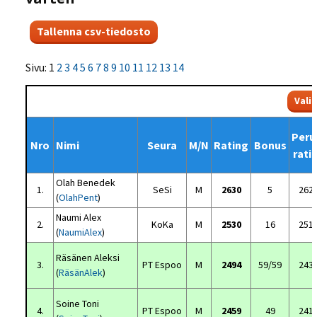
Sivu: 1
2
3
4
5
6
7
8
9
10
11
12
13
14
Peru
Nro
Nimi
Seura
M/N
Rating
Bonus
rati
Olah Benedek
1.
SeSi
M
2630
5
262
(
OlahPent
)
Naumi Alex
2.
KoKa
M
2530
16
251
(
NaumiAlex
)
Räsänen Aleksi
3.
PT Espoo
M
2494
59/59
243
(
RäsänAlek
)
Soine Toni
4.
PT Espoo
M
2459
49
241