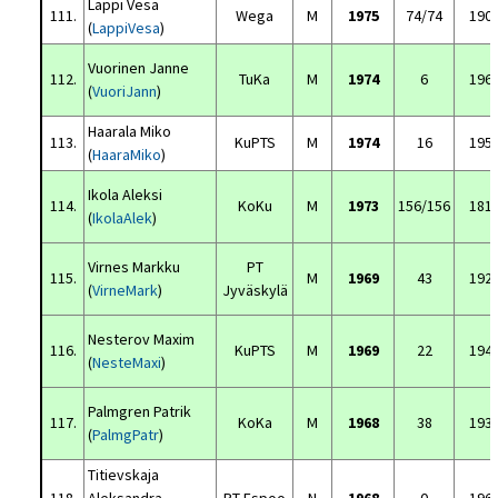
Lappi Vesa
111.
Wega
M
1975
74/74
190
(
LappiVesa
)
Vuorinen Janne
112.
TuKa
M
1974
6
196
(
VuoriJann
)
Haarala Miko
113.
KuPTS
M
1974
16
195
(
HaaraMiko
)
Ikola Aleksi
114.
KoKu
M
1973
156/156
181
(
IkolaAlek
)
Virnes Markku
PT
115.
M
1969
43
192
(
VirneMark
)
Jyväskylä
Nesterov Maxim
116.
KuPTS
M
1969
22
194
(
NesteMaxi
)
Palmgren Patrik
117.
KoKa
M
1968
38
193
(
PalmgPatr
)
Titievskaja