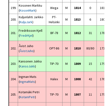
Kosonen Markku
199.
Wega
M
1814
0
181
(
KosonMark
)
Kuljunlahti Jarkko
PT-
200.
M
1813
6
180
(
KuljuJark
)
Helsinki
Fredriksson Kjell
201.
BF-78
M
1812
31
178
(
FredrKjel
)
Åvist Juho
202.
OPT-86
M
1810
80/80
173
(
ÅvistJuho
)
Kansonen Jukka
203.
TIP-70
M
1809
15
179
(
KansoJukk
)
Ingman Mats
204.
Halex
M
1808
42
176
(
IngmaMats
)
Kotamäki Petri
205.
TIP-70
M
1807
11
179
(
KotamPetr
)