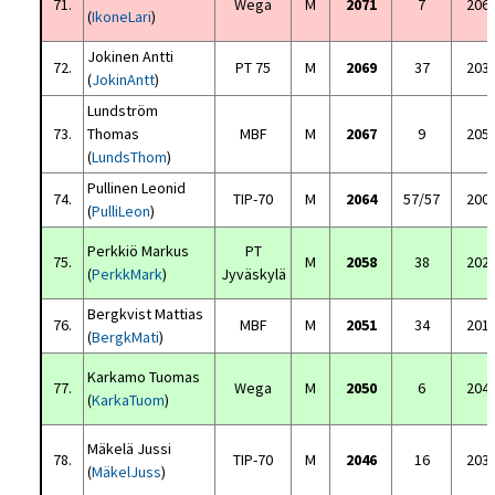
71.
Wega
M
2071
7
206
(
IkoneLari
)
Jokinen Antti
72.
PT 75
M
2069
37
203
(
JokinAntt
)
Lundström
73.
Thomas
MBF
M
2067
9
205
(
LundsThom
)
Pullinen Leonid
74.
TIP-70
M
2064
57/57
200
(
PulliLeon
)
Perkkiö Markus
PT
75.
M
2058
38
202
(
PerkkMark
)
Jyväskylä
Bergkvist Mattias
76.
MBF
M
2051
34
201
(
BergkMati
)
Karkamo Tuomas
77.
Wega
M
2050
6
204
(
KarkaTuom
)
Mäkelä Jussi
78.
TIP-70
M
2046
16
203
(
MäkelJuss
)