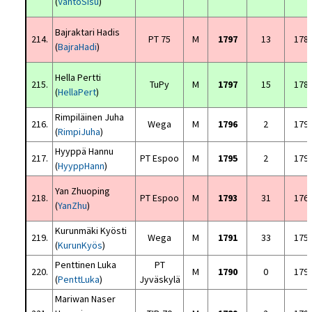
(
VahtoSisu
)
Bajraktari Hadis
214.
PT 75
M
1797
13
178
(
BajraHadi
)
Hella Pertti
215.
TuPy
M
1797
15
178
(
HellaPert
)
Rimpiläinen Juha
216.
Wega
M
1796
2
179
(
RimpiJuha
)
Hyyppä Hannu
217.
PT Espoo
M
1795
2
179
(
HyyppHann
)
Yan Zhuoping
218.
PT Espoo
M
1793
31
176
(
YanZhu
)
Kurunmäki Kyösti
219.
Wega
M
1791
33
175
(
KurunKyös
)
Penttinen Luka
PT
220.
M
1790
0
179
(
PenttLuka
)
Jyväskylä
Mariwan Naser