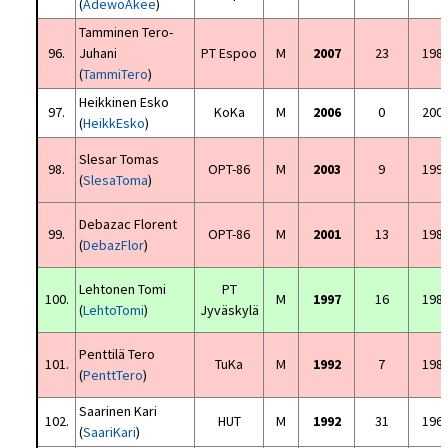
(
AdewoAkee
)
Tamminen Tero-
96.
Juhani
PT Espoo
M
2007
23
198
(
TammiTero
)
Heikkinen Esko
97.
KoKa
M
2006
0
200
(
HeikkEsko
)
Slesar Tomas
98.
OPT-86
M
2003
9
199
(
SlesaToma
)
Debazac Florent
99.
OPT-86
M
2001
13
198
(
DebazFlor
)
Lehtonen Tomi
PT
100.
M
1997
16
198
(
LehtoTomi
)
Jyväskylä
Penttilä Tero
101.
TuKa
M
1992
7
198
(
PenttTero
)
Saarinen Kari
102.
HUT
M
1992
31
196
(
SaariKari
)