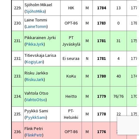
Sjöholm Mikael
229.
HIK
M
1784
13
177
(
SjöhoMika
)
Laine Tommi
230.
OPT-86
M
1783
0
178
(
LaineTomm
)
Pikkarainen Jyrki
PT
231.
M
1781
31
175
(
PikkaJyrk
)
Jyväskylä
Titievskaja Larisa
232.
Ei seuraa
N
1781
4
177
(
KogiyLari
)
Risku Jarkko
233.
KoKu
M
1780
40
174
(
RiskuJark
)
Vahtola Otso
234.
Heitto
M
1779
76/76
170
(
VahtoOtso
)
Pyykkö Sami
PT-
235.
M
1778
22
175
(
PyykkSami
)
Helsinki
Flink Petri
236.
OPT-86
M
1776
22
175
(
FlinkPetr
)