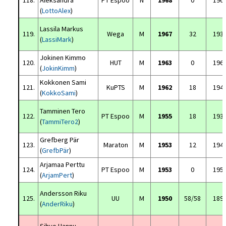
118.
Aleksandra
PT Espoo
N
1968
0
196
(
LottoAlex
)
Lassila Markus
119.
Wega
M
1967
32
193
(
LassiMark
)
Jokinen Kimmo
120.
HUT
M
1963
0
196
(
JokinKimm
)
Kokkonen Sami
121.
KuPTS
M
1962
18
194
(
KokkoSami
)
Tamminen Tero
122.
PT Espoo
M
1955
18
193
(
TammiTero2
)
Grefberg Pär
123.
Maraton
M
1953
12
194
(
GrefbPär
)
Arjamaa Perttu
124.
PT Espoo
M
1953
0
195
(
ArjamPert
)
Andersson Riku
125.
UU
M
1950
58/58
189
(
AnderRiku
)