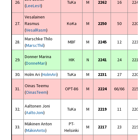
26.
TuKa
M
2262
16
224
(
LeeLest
)
Vesalainen
27.
Rasmus
KoKa
M
2250
50
220
(
VesalRasm
)
Marschke Thilo
28.
MBF
M
2245
12
223
(
MarscThil
)
Donner Marina
29.
HIK
N
2241
24
221
(
DonneMari
)
30.
Holm Ari (
HolmAri
)
TuKa
M
2231
27
220
Oinas Teemu
31.
OPT-86
M
2224
66/66
215
(
OinasTeem
)
Aaltonen Joni
32.
TuKa
M
2219
11
220
(
AaltoJoni
)
Mäkinen Anton
PT-
33.
M
2217
23
219
(
MäkinAnto
)
Helsinki