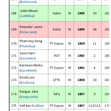
(
BoletLeon
)
Jutila Mikael
168.
Halex
M
1865
50
181
(
JutilMika
)
Relander Janne
169.
KoKa
M
1865
46
181
(
RelanJann
)
Pham Huy Dong
170.
PT Espoo
M
1864
11
185
(
PhamHuy
)
Sassi Harri
171.
HUT
M
1863
2
186
(
SassiHarr
)
Kareinen Marko
172.
PT Espoo
M
1861
8
185
(
KareiMark
)
Kivelä Leo
173.
LPTS
M
1858
10
184
(
KivelLeo
)
Kangas Juha
174.
TuPy
M
1857
9
184
(
KangaJuha
)
175.
Sell Ilari (
SellIlar
)
PT Espoo
M
1857
113/113
174