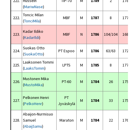
221.
Hussein
TIP-70
M
1789
2
178
(
MariwNase
)
Toncic Milan
222.
MBF
M
1787
8
177
(
TonciMila
)
Kadar Ildiko
223.
MBF
N
1786
104/104
168
(
KadarIldi
)
Suokas Otto
224.
PT Espoo
M
1786
63/63
172
(
SuokaOtto
)
Laaksonen Tommi
225.
LPTS
M
1785
8
177
(
LaaksTomm
)
Mustonen Mika
226.
PT-60
M
1784
26
175
(
MustoMika
)
Pelkonen Henri
PT
227.
M
1784
33
175
(
PelkoHenr
)
Jyväskylä
Abaijon-Nurmisuo
228.
Samuel
Maraton
M
1784
22
176
(
AbaijSamu
)