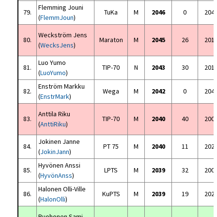
Flemming Jouni
79.
TuKa
M
2046
0
204
(
FlemmJoun
)
Weckström Jens
80.
Maraton
M
2045
26
201
(
WecksJens
)
Luo Yumo
81.
TIP-70
N
2043
30
201
(
LuoYumo
)
Enström Markku
82.
Wega
M
2042
0
204
(
EnstrMark
)
Anttila Riku
83.
TIP-70
M
2040
40
200
(
AnttiRiku
)
Jokinen Janne
84.
PT 75
M
2040
11
202
(
JokinJann
)
Hyvönen Anssi
85.
LPTS
M
2039
32
200
(
HyvönAnss
)
Halonen Olli-Ville
86.
KuPTS
M
2039
19
202
(
HalonOlli
)
Ruohonen Sami