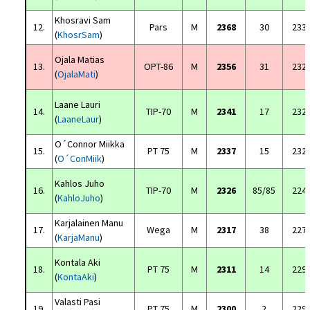
Khosravi Sam
12.
Pars
M
2368
30
233
(
KhosrSam
)
Ojala Matias
13.
OPT-86
M
2356
31
232
(
OjalaMati
)
Laane Lauri
14.
TIP-70
M
2341
17
232
(
LaaneLaur
)
O´Connor Miikka
15.
PT 75
M
2337
15
232
(
O´ConMiik
)
Kahlos Juho
16.
TIP-70
M
2326
85/85
224
(
KahloJuho
)
Karjalainen Manu
17.
Wega
M
2317
38
227
(
KarjaManu
)
Kontala Aki
18.
PT 75
M
2311
14
229
(
KontaAki
)
Valasti Pasi
19.
PT 75
M
2300
2
229