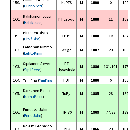
159.
KuPTS
M
1890
0
189
(
PunnoPett
)
Rahikainen Jussi
160.
PT Espoo
M
1888
11
187
(
RahikJuss
)
Pitkänen Risto
161.
LPTS
M
1888
16
187
(
PitkäRist
)
Lehtonen Kimmo
162.
Wega
M
1887
28
185
(
LehtoKimm
)
Sipiläinen Severi
PT
163.
M
1886
101/101
178
(
SipilSeve
)
Jyväskylä
164.
Yan Ping (
YanPing
)
HUT
M
1886
6
188
Karhunen Pekka
165.
TuPy
M
1885
28
185
(
KarhuPekk
)
Enriquez John
166.
TIP-70
M
1868
77/77
179
(
EnriqJohn
)
Boletti Leonardo
167.
LrTU
M
1866
23
184