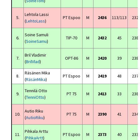
(
SoineToni
)
Lehtola Lassi
5.
PT Espoo
M
2436
113/113
232
(
LehtoLass
)
Soine Samuli
6.
TIP-70
M
2432
45
238
(
SoineSamu
)
Bril Vladimir
7.
OPT-86
M
2420
39
238
(
BrilVlad
)
Räsänen Mika
8.
PT Espoo
M
2419
48
237
(
RäsänMika
)
Tennilä Otto
9.
PT 75
M
2413
33
238
(
TenniOtto
)
Autio Riku
10.
PT 75
M
2390
41
234
(
AutioRiku
)
Pihkala Arttu
11.
PT Espoo
M
2373
40
233
(
PihkaArtt
)