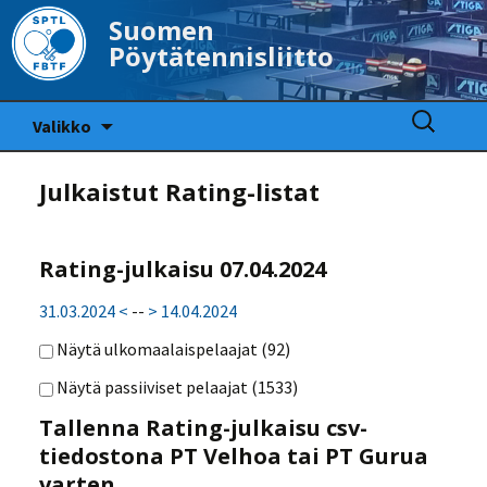
Suomen
Pöytätennisliitto
Siirry
Haku:
Valikko
sisältöön
Julkaistut Rating-listat
Rating-julkaisu 07.04.2024
31.03.2024 <
--
> 14.04.2024
Näytä ulkomaalaispelaajat (
92
)
Näytä passiiviset pelaajat (
1533
)
Tallenna Rating-julkaisu csv-
tiedostona PT Velhoa tai PT Gurua
varten