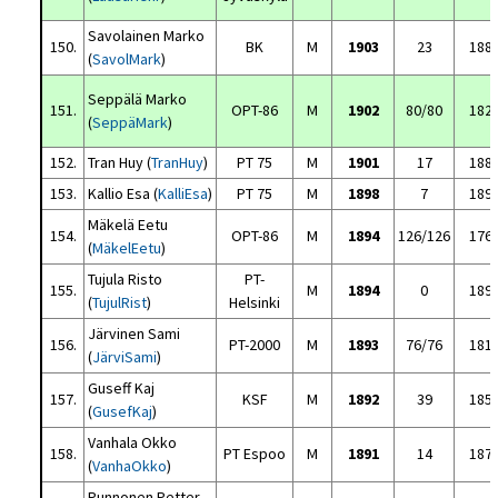
Savolainen Marko
150.
BK
M
1903
23
188
(
SavolMark
)
Seppälä Marko
151.
OPT-86
M
1902
80/80
182
(
SeppäMark
)
152.
Tran Huy (
TranHuy
)
PT 75
M
1901
17
188
153.
Kallio Esa (
KalliEsa
)
PT 75
M
1898
7
189
Mäkelä Eetu
154.
OPT-86
M
1894
126/126
176
(
MäkelEetu
)
Tujula Risto
PT-
155.
M
1894
0
189
(
TujulRist
)
Helsinki
Järvinen Sami
156.
PT-2000
M
1893
76/76
181
(
JärviSami
)
Guseff Kaj
157.
KSF
M
1892
39
185
(
GusefKaj
)
Vanhala Okko
158.
PT Espoo
M
1891
14
187
(
VanhaOkko
)
Punnonen Petter