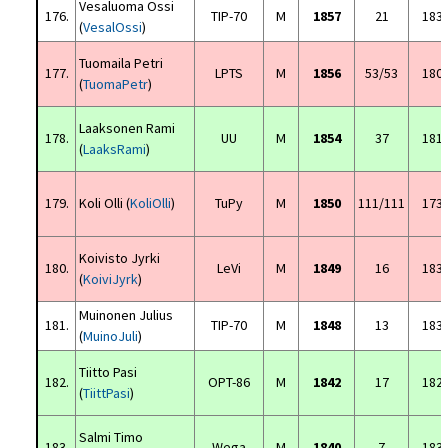
Vesaluoma Ossi
176.
TIP-70
M
1857
21
183
(
VesalOssi
)
Tuomaila Petri
177.
LPTS
M
1856
53/53
180
(
TuomaPetr
)
Laaksonen Rami
178.
UU
M
1854
37
181
(
LaaksRami
)
179.
Koli Olli (
KoliOlli
)
TuPy
M
1850
111/111
173
Koivisto Jyrki
180.
LeVi
M
1849
16
183
(
KoiviJyrk
)
Muinonen Julius
181.
TIP-70
M
1848
13
183
(
MuinoJuli
)
Tiitto Pasi
182.
OPT-86
M
1842
17
182
(
TiittPasi
)
Salmi Timo
183.
Wega
M
1840
7
183