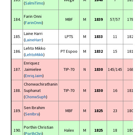
(
SalmiTimo
)
Farin Onni
184.
MBF
M
1839
57/57
178
(
FarinOnni
)
Laine Harri
185.
LPTS
M
1833
11
182
(
LaineHarr
)
Lehto Mikko
186.
PT Espoo
M
1832
15
181
(
LehtoMikk
)
Enriquez
187.
Jaimielee
TIP-70
N
1830
145/145
168
(
EnriqJaim
)
Chonwachirathanin
188.
Suphanat
TIP-70
M
1830
16
181
(
ChonwSuph
)
Sen Ibrahim
189.
MBF
M
1825
23
180
(
SenIbra
)
Porthin Christian
190.
Halex
M
1825
18
180
(
PorthChri
)