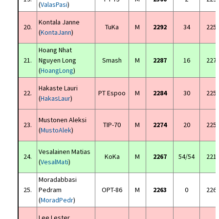
(
ValasPasi
)
Kontala Janne
20.
TuKa
M
2292
34
225
(
KontaJann
)
Hoang Nhat
21.
Nguyen Long
Smash
M
2287
16
227
(
HoangLong
)
Hakaste Lauri
22.
PT Espoo
M
2284
30
225
(
HakasLaur
)
Mustonen Aleksi
23.
TIP-70
M
2274
20
225
(
MustoAlek
)
Vesalainen Matias
24.
KoKa
M
2267
54/54
221
(
VesalMati
)
Moradabbasi
25.
Pedram
OPT-86
M
2263
0
226
(
MoradPedr
)
Lee Lester