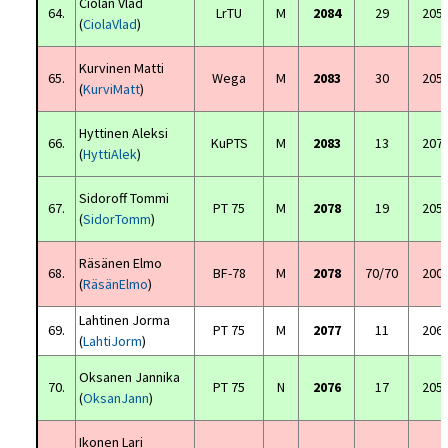
Ciolan Vlad
64.
LrTU
M
2084
29
205
(
CiolaVlad
)
Kurvinen Matti
65.
Wega
M
2083
30
205
(
KurviMatt
)
Hyttinen Aleksi
66.
KuPTS
M
2083
13
207
(
HyttiAlek
)
Sidoroff Tommi
67.
PT 75
M
2078
19
205
(
SidorTomm
)
Räsänen Elmo
68.
BF-78
M
2078
70/70
200
(
RäsänElmo
)
Lahtinen Jorma
69.
PT 75
M
2077
11
206
(
LahtiJorm
)
Oksanen Jannika
70.
PT 75
N
2076
17
205
(
OksanJann
)
Ikonen Lari