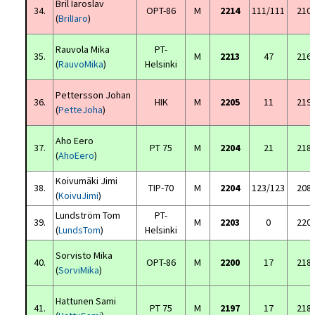
Bril Iaroslav
34.
OPT-86
M
2214
111/111
210
(
BrilIaro
)
Rauvola Mika
PT-
35.
M
2213
47
216
(
RauvoMika
)
Helsinki
Pettersson Johan
36.
HIK
M
2205
11
219
(
PetteJoha
)
Aho Eero
37.
PT 75
M
2204
21
218
(
AhoEero
)
Koivumäki Jimi
38.
TIP-70
M
2204
123/123
208
(
KoivuJimi
)
Lundström Tom
PT-
39.
M
2203
0
220
(
LundsTom
)
Helsinki
Sorvisto Mika
40.
OPT-86
M
2200
17
218
(
SorviMika
)
Hattunen Sami
41.
PT 75
M
2197
17
218