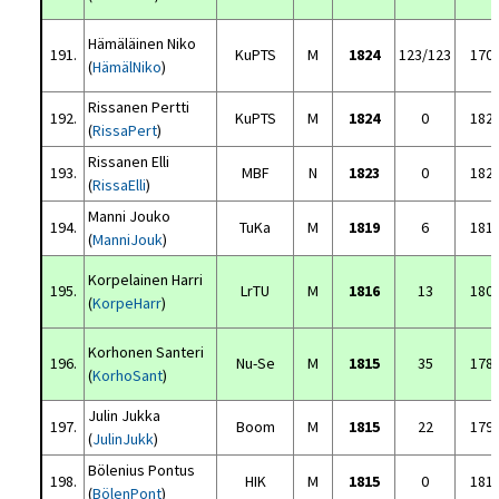
Hämäläinen Niko
191.
KuPTS
M
1824
123/123
170
(
HämälNiko
)
Rissanen Pertti
192.
KuPTS
M
1824
0
182
(
RissaPert
)
Rissanen Elli
193.
MBF
N
1823
0
182
(
RissaElli
)
Manni Jouko
194.
TuKa
M
1819
6
181
(
ManniJouk
)
Korpelainen Harri
195.
LrTU
M
1816
13
180
(
KorpeHarr
)
Korhonen Santeri
196.
Nu-Se
M
1815
35
178
(
KorhoSant
)
Julin Jukka
197.
Boom
M
1815
22
179
(
JulinJukk
)
Bölenius Pontus
198.
HIK
M
1815
0
181
(
BölenPont
)