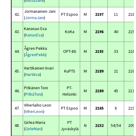
(
HattuSami
)
Jormanainen Jani
42.
PT Espoo
M
2197
11
218
(
JormaJani
)
Kanasuo Esa
43.
KoKa
M
2196
40
215
(
KanasEsa
)
Ågren Pekka
44.
OPT-86
M
2193
33
216
(
ÅgrenPekk
)
Hartikainen Iivari
45.
KuPTS
M
2189
21
216
(
HartiIiva
)
Pitkänen Toni
PT-
46.
M
2180
45
213
(
PitkäToni
)
Helsinki
Viherlaiho Leon
47.
PT Espoo
M
2165
8
215
(
ViherLeon
)
Girlea Maria
PT
48.
N
2152
54/54
209
(
GirleMari
)
Jyväskylä