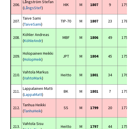
Långström Stefan
206.
HIK
M
1807
9
179
(
LångsStef
)
Taive Sami
207.
TIP-70
M
1807
23
178
(
TaiveSami
)
Köhler Andreas
208.
MBF
M
1806
49
175
(
KöhleAndr
)
Holopainen Heikki
209.
JPT
M
1804
45
175
(
HolopHeik
)
Vahtola Markus
210.
Heitto
M
1801
34
176
(
VahtoMark
)
Lappalainen Matti
211.
BK
M
1801
7
179
(
LappaMatt
)
Tanhua Heikki
212.
SS
M
1799
20
177
(
TanhuHeik
)
Vahtola Sisu
213.
Heitto
M
1797
44
175