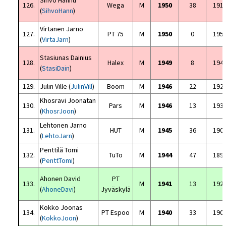
Sihvo Hannu
126.
Wega
M
1950
38
191
(
SihvoHann
)
Virtanen Jarno
127.
PT 75
M
1950
0
195
(
VirtaJarn
)
Stasiunas Dainius
128.
Halex
M
1949
8
194
(
StasiDain
)
129.
Julin Ville (
JulinVill
)
Boom
M
1946
22
192
Khosravi Joonatan
130.
Pars
M
1946
13
193
(
KhosrJoon
)
Lehtonen Jarno
131.
HUT
M
1945
36
190
(
LehtoJarn
)
Penttilä Tomi
132.
TuTo
M
1944
47
189
(
PenttTomi
)
Ahonen David
PT
133.
M
1941
13
192
(
AhoneDavi
)
Jyväskylä
Kokko Joonas
134.
PT Espoo
M
1940
33
190
(
KokkoJoon
)