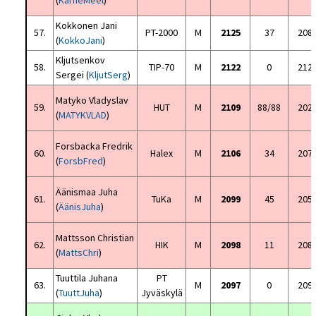
(
KärneMeel
)
Kokkonen Jani
57.
PT-2000
M
2125
37
208
(
KokkoJani
)
Kljutsenkov
58.
TIP-70
M
2122
0
212
Sergei (
KljutSerg
)
Matyko Vladyslav
59.
HUT
M
2109
88/88
202
(
MATYKVLAD
)
Forsbacka Fredrik
60.
Halex
M
2106
34
207
(
ForsbFred
)
Äänismaa Juha
61.
TuKa
M
2099
45
205
(
ÄänisJuha
)
Mattsson Christian
62.
HIK
M
2098
11
208
(
MattsChri
)
Tuuttila Juhana
PT
63.
M
2097
0
209
(
TuuttJuha
)
Jyväskylä