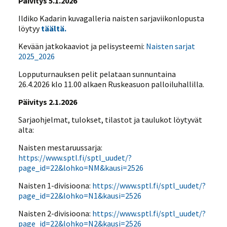
Päivitys 5.1.2026
Ildiko Kadarin kuvagalleria naisten sarjaviikonlopusta
löytyy
täältä.
Kevään jatkokaaviot ja pelisysteemi:
Naisten sarjat
2025_2026
Lopputurnauksen pelit pelataan sunnuntaina
26.4.2026 klo 11.00 alkaen Ruskeasuon palloiluhallilla.
Päivitys 2.1.2026
Sarjaohjelmat, tulokset, tilastot ja taulukot löytyvät
alta:
Naisten mestaruussarja:
https://www.sptl.fi/sptl_uudet/?
page_id=22&lohko=NM&kausi=2526
Naisten 1-divisioona:
https://www.sptl.fi/sptl_uudet/?
page_id=22&lohko=N1&kausi=2526
Naisten 2-divisioona:
https://www.sptl.fi/sptl_uudet/?
page_id=22&lohko=N2&kausi=2526