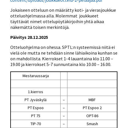
content/uploads/joukkueottelu-2-pelaajaa.pdf
Jokaiseen otteluun on määrätty koti- ja vierasjoukkue
otteluohjelmassa alla. Molemmat joukkueet
täyttävät nimet ottelupöytäkirjoihin yhtä aikaa
näkemättä toisen merkintöjä.
Päivitys 28.12.2025
Otteluohjelma on ohessa. SPTL:n systeemissä niitä ei
vielä ole mutta ne tehdään sinne lähiaikoina kunhan se
on mahdollista. Kierrokset 1-4 lauantaina klo 11.00 –
19.00 ja kierrokset 5-7 sunnuntaina klo 10.00 – 16.00.
Mestaruussarja
1.kierros
PT Jyväskylä
–
MBF
PT Espoo
–
PT Espoo 2
PT 75
–
OPT-86
TIP-70
–
Smash