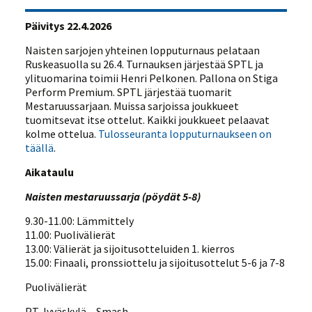
Päivitys 22.4.2026
Naisten sarjojen yhteinen lopputurnaus pelataan
Ruskeasuolla su 26.4. Turnauksen järjestää SPTL ja
ylituomarina toimii Henri Pelkonen. Pallona on Stiga
Perform Premium. SPTL järjestää tuomarit
Mestaruussarjaan. Muissa sarjoissa joukkueet
tuomitsevat itse ottelut. Kaikki joukkueet pelaavat
kolme ottelua.
Tulosseuranta lopputurnaukseen on
täällä
.
Aikataulu
Naisten mestaruussarja (pöydät 5-8)
9.30-11.00: Lämmittely
11.00: Puolivälierät
13.00: Välierät ja sijoitusotteluiden 1. kierros
15.00: Finaali, pronssiottelu ja sijoitusottelut 5-6 ja 7-8
Puolivälierät
PT Jyväskylä – Smash