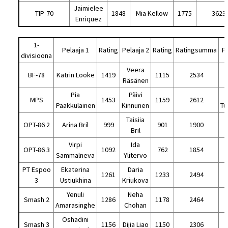
Jaimielee
TIP-70
1848
Mia Kellow
1775
3623
Enriquez
1-
Pelaaja 1
Rating
Pelaaja 2
Rating
Ratingsumma
Pe
divisioona
Veera
BF-78
Katrin Looke
1419
1115
2534
Räsänen
Pia
Päivi
MPS
1453
1159
2612
Paakkulainen
Kinnunen
Tu
Taisiia
OPT-86 2
Arina Bril
999
901
1900
Bril
Virpi
Ida
OPT-86 3
1092
762
1854
Sammalneva
Ylitervo
PT Espoo
Ekaterina
Daria
1261
1233
2494
3
Ustiukhina
Kriukova
Yenuli
Neha
Smash 2
1286
1178
2464
Amarasinghe
Chohan
Oshadini
Smash 3
1156
Dijia Liao
1150
2306