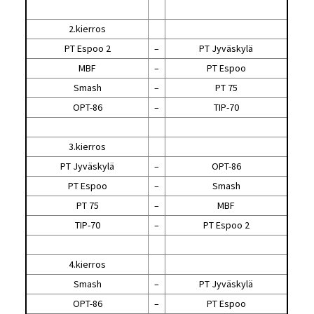
2.kierros
PT Espoo 2
–
PT Jyväskylä
MBF
–
PT Espoo
Smash
–
PT 75
OPT-86
–
TIP-70
3.kierros
PT Jyväskylä
–
OPT-86
PT Espoo
–
Smash
PT 75
–
MBF
TIP-70
–
PT Espoo 2
4.kierros
Smash
–
PT Jyväskylä
OPT-86
–
PT Espoo