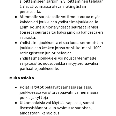
sijoittamiseen sarjoihin. Sijoittaminen tehdään
1.7.2026 voimassa olevan ratinglistan
perusteella.
Alimmalle sarjatasolle voi ilmoittautua myös
kahden eri joukkueen yhdistelmäjoukkueella.
Esim. kolme junioria yhdestä seurasta ja yksi
toisesta seurasta tai kaksi junioria kahdesta eri
seurasta.
Yhdistelmäjoukkueita ei saa luoda semmoisten
joukkueiden kesken joissa on yli kolme yli 1000
ratingpisteen junioripelaajaa.
Yhdistelmäjoukkue ei voi nousta ylemmälle
sarjatasolle, nousupaikka siirtyy seuraavaksi
parhaalle joukkueelle.
Muita asioita
Pojat ja tytöt pelaavat samassa sarjassa,
joukkueessa voi olla vapaavalintainen määrä
poikia ja tyttöjä
Ulkomaalaisia voi käyttää vapaasti, samat
lisenssisäännöt kuin avoimissa sarjoissa,
ainoastaan ikärajoitus