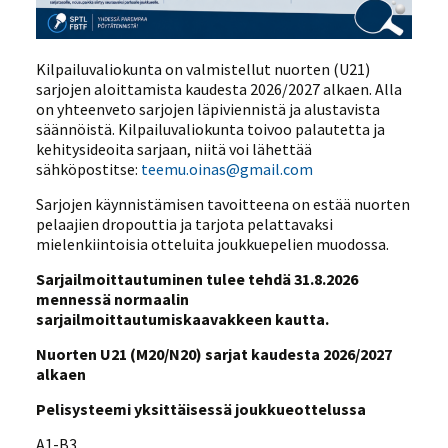
Kilpailuvaliokunta on valmistellut nuorten (U21)
sarjojen aloittamista kaudesta 2026/2027 alkaen. Alla
on yhteenveto sarjojen läpiviennistä ja alustavista
säännöistä. Kilpailuvaliokunta toivoo palautetta ja
kehitysideoita sarjaan, niitä voi lähettää
sähköpostitse:
teemu.oinas@gmail.com
Sarjojen käynnistämisen tavoitteena on estää nuorten
pelaajien dropouttia ja tarjota pelattavaksi
mielenkiintoisia otteluita joukkuepelien muodossa.
Sarjailmoittautuminen tulee tehdä 31.8.2026
mennessä normaalin
sarjailmoittautumiskaavakkeen kautta.
Nuorten U21 (M20/N20) sarjat kaudesta 2026/2027
alkaen
Pelisysteemi yksittäisessä joukkueottelussa
A1-B3