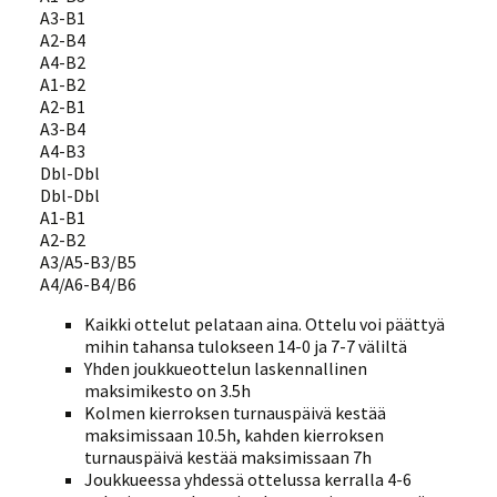
A3-B1
A2-B4
A4-B2
A1-B2
A2-B1
A3-B4
A4-B3
Dbl-Dbl
Dbl-Dbl
A1-B1
A2-B2
A3/A5-B3/B5
A4/A6-B4/B6
Kaikki ottelut pelataan aina. Ottelu voi päättyä
mihin tahansa tulokseen 14-0 ja 7-7 väliltä
Yhden joukkueottelun laskennallinen
maksimikesto on 3.5h
Kolmen kierroksen turnauspäivä kestää
maksimissaan 10.5h, kahden kierroksen
turnauspäivä kestää maksimissaan 7h
Joukkueessa yhdessä ottelussa kerralla 4-6