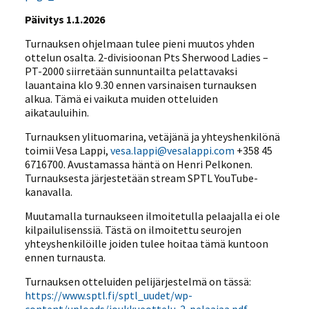
Päivitys 1.1.2026
Turnauksen ohjelmaan tulee pieni muutos yhden
ottelun osalta. 2-divisioonan Pts Sherwood Ladies –
PT-2000 siirretään sunnuntailta pelattavaksi
lauantaina klo 9.30 ennen varsinaisen turnauksen
alkua. Tämä ei vaikuta muiden otteluiden
aikatauluihin.
Turnauksen ylituomarina, vetäjänä ja yhteyshenkilönä
toimii Vesa Lappi,
vesa.lappi@vesalappi.com
+358 45
6716700. Avustamassa häntä on Henri Pelkonen.
Turnauksesta järjestetään stream SPTL YouTube-
kanavalla.
Muutamalla turnaukseen ilmoitetulla pelaajalla ei ole
kilpailulisenssiä. Tästä on ilmoitettu seurojen
yhteyshenkilöille joiden tulee hoitaa tämä kuntoon
ennen turnausta.
Turnauksen otteluiden pelijärjestelmä on tässä:
https://www.sptl.fi/sptl_uudet/wp-