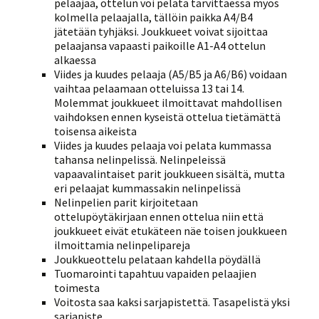
pelaajaa, ottelun voi pelata tarvittaessa myös
kolmella pelaajalla, tällöin paikka A4/B4
jätetään tyhjäksi. Joukkueet voivat sijoittaa
pelaajansa vapaasti paikoille A1-A4 ottelun
alkaessa
Viides ja kuudes pelaaja (A5/B5 ja A6/B6) voidaan
vaihtaa pelaamaan otteluissa 13 tai 14.
Molemmat joukkueet ilmoittavat mahdollisen
vaihdoksen ennen kyseistä ottelua tietämättä
toisensa aikeista
Viides ja kuudes pelaaja voi pelata kummassa
tahansa nelinpelissä. Nelinpeleissä
vapaavalintaiset parit joukkueen sisältä, mutta
eri pelaajat kummassakin nelinpelissä
Nelinpelien parit kirjoitetaan
ottelupöytäkirjaan ennen ottelua niin että
joukkueet eivät etukäteen näe toisen joukkueen
ilmoittamia nelinpelipareja
Joukkueottelu pelataan kahdella pöydällä
Tuomarointi tapahtuu vapaiden pelaajien
toimesta
Voitosta saa kaksi sarjapistettä. Tasapelistä yksi
sarjapiste.