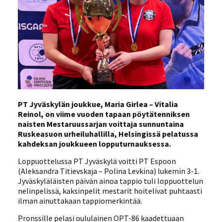
PT Jyväskylän joukkue, Maria Girlea – Vitalia
Reinol, on viime vuoden tapaan pöytätenniksen
naisten Mestaruussarjan voittaja sunnuntaina
Ruskeasuon urheiluhallilla, Helsingissä pelatussa
kahdeksan joukkueen lopputurnauksessa.
Loppuottelussa PT Jyväskylä voitti PT Espoon
(Aleksandra Titievskaja – Polina Levkina) lukemin 3-1.
Jyväskyläläisten päivän ainoa tappio tuli loppuottelun
nelinpelissä, kaksinpelit mestarit hoitelivat puhtaasti
ilman ainuttakaan tappiomerkintää.
Pronssille pelasi oululainen OPT-86 kaadettuaan