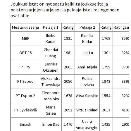
Joukkuelistat on nyt saatu kaikilta joukkueilta ja
naisten sarjojen sarjajaot ja pelaajalistat ratingeineen
ovat alla:
Mestaruussarja
Pelaaja 1
Rating
Pelaaja 2
Rating
Ratings
Ildiko
Kamilla
MBF
1821
1769
3590
Kadar
Kadar
Zhendai
OPT-86
1981
Jiali Lu
1301
3282
Huang
Jannika
PT 75
2001
Anni Heljala
1795
3796
Oksanen
Aleksandra
Polina
PT Espoo
2056
1843
3899
Titievskaja
Levkina
Eleonoora
PT Espoo 2
1678
Alisa Sinishin
1554
3232
Roosioks
Maria
PT Jyväskylä
2092
Vitalia Reinol
2013
4105
Girlea
Usara
Smash
Emon Das
1476
1425
2901
Amarasinghe