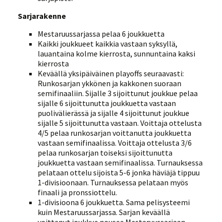
Sarjarakenne
Mestaruussarjassa pelaa 6 joukkuetta
Kaikki joukkueet kaikkia vastaan syksyllä,
lauantaina kolme kierrosta, sunnuntaina kaksi
kierrosta
Keväällä yksipäiväinen playoffs seuraavasti:
Runkosarjan ykkönen ja kakkonen suoraan
semifinaaliin. Sijalle 3 sijoittunut joukkue pelaa
sijalle 6 sijoittunutta joukkuetta vastaan
puolivälierässä ja sijalle 4 sijoittunut joukkue
sijalle 5 sijoittunutta vastaan. Voittaja ottelusta
4/5 pelaa runkosarjan voittanutta joukkuetta
vastaan semifinaalissa. Voittaja ottelusta 3/6
pelaa runkosarjan toiseksi sijoittunutta
joukkuetta vastaan semifinaalissa. Turnauksessa
pelataan ottelu sijoista 5-6 jonka häviäjä tippuu
1-divisioonaan. Turnauksessa pelataan myös
finaali ja pronssiottelu.
1-divisioona 6 joukkuetta. Sama pelisysteemi
kuin Mestaruussarjassa. Sarjan keväällä