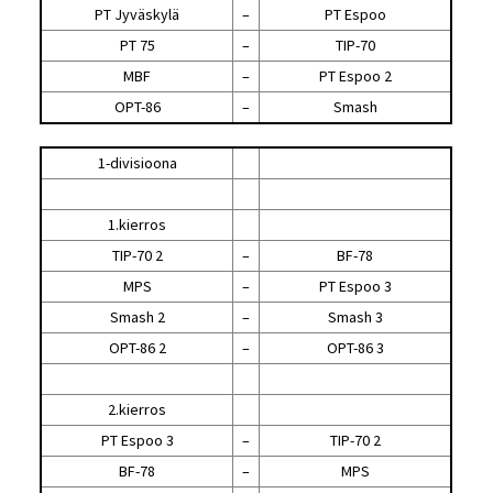
PT Jyväskylä
–
PT Espoo
PT 75
–
TIP-70
MBF
–
PT Espoo 2
OPT-86
–
Smash
1-divisioona
1.kierros
TIP-70 2
–
BF-78
MPS
–
PT Espoo 3
Smash 2
–
Smash 3
OPT-86 2
–
OPT-86 3
2.kierros
PT Espoo 3
–
TIP-70 2
BF-78
–
MPS