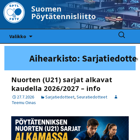
Suomen
Pöytätennisliitto
Siirry
Haku:
Valikko
sisältöön
Aihearkisto: Sarjatiedotte
Nuorten (U21) sarjat alkavat
kaudella 2026/2027 – info
27.7.2026
Sarjatiedotteet
,
Seuratiedotteet
Teemu Oinas