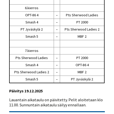
6.kierros
OPT-86 4
–
Pts Sherwood Ladies
Smash 4
–
PT 2000
PT Jyväskylä 2
–
Pts Sherwood Ladies 2
Smash 5
–
MBF 2
7.kierros
Pts Sherwood Ladies
–
PT 2000
Smash 4
–
OPT-86 4
Pts Sherwood Ladies 2
–
MBF 2
Smash 5
–
PT Jyväskylä 2
Päivitys 19.12.2025
Lauantain aikataulu on päivitetty. Pelit aloitetaan klo
11.00. Sunnuntain aikataulu säilyy ennallaan.