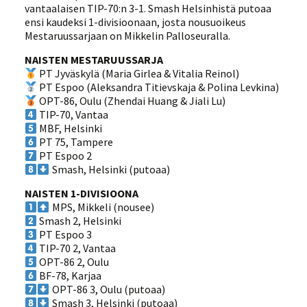
vantaalaisen TIP-70:n 3-1. Smash Helsinhistä putoaa
ensi kaudeksi 1-divisioonaan, josta nousuoikeus
Mestaruussarjaan on Mikkelin Palloseuralla.
NAISTEN MESTARUUSSARJA
PT Jyväskylä (Maria Girlea & Vitalia Reinol)
PT Espoo (Aleksandra Titievskaja & Polina Levkina)
OPT-86, Oulu (Zhendai Huang & Jiali Lu)
TIP-70, Vantaa
MBF, Helsinki
PT 75, Tampere
PT Espoo 2
Smash, Helsinki (putoaa)
NAISTEN 1-DIVISIOONA
MPS, Mikkeli (nousee)
Smash 2, Helsinki
PT Espoo 3
TIP-70 2, Vantaa
OPT-86 2, Oulu
BF-78, Karjaa
OPT-86 3, Oulu (putoaa)
Smash 3, Helsinki (putoaa)