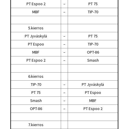
PT Espoo 2
–
PT 75
MBF
–
TIP-70
5.kierros
PT Jyväskylä
–
PT 75
PT Espoo
–
TIP-70
MBF
–
OPT-86
PT Espoo 2
–
Smash
6.kierros
TIP-70
–
PT Jyväskylä
PT 75
–
PT Espoo
Smash
–
MBF
OPT-86
–
PT Espoo 2
7.kierros