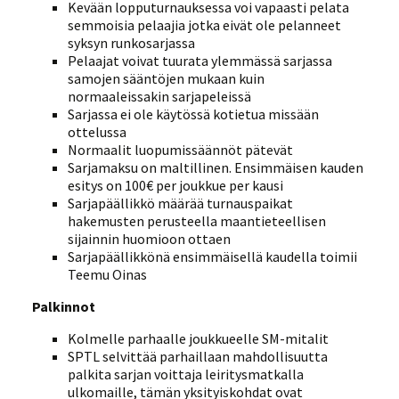
Kevään lopputurnauksessa voi vapaasti pelata
semmoisia pelaajia jotka eivät ole pelanneet
syksyn runkosarjassa
Pelaajat voivat tuurata ylemmässä sarjassa
samojen sääntöjen mukaan kuin
normaaleissakin sarjapeleissä
Sarjassa ei ole käytössä kotietua missään
ottelussa
Normaalit luopumissäännöt pätevät
Sarjamaksu on maltillinen. Ensimmäisen kauden
esitys on 100€ per joukkue per kausi
Sarjapäällikkö määrää turnauspaikat
hakemusten perusteella maantieteellisen
sijainnin huomioon ottaen
Sarjapäällikkönä ensimmäisellä kaudella toimii
Teemu Oinas
Palkinnot
Kolmelle parhaalle joukkueelle SM-mitalit
SPTL selvittää parhaillaan mahdollisuutta
palkita sarjan voittaja leiritysmatkalla
ulkomaille, tämän yksityiskohdat ovat