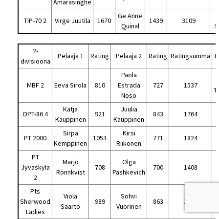
Amarasinghe
Ge Anne
TIP-70 2
Virge Juutila
1670
1439
3109
Quinal
S
2-
Pelaaja 1
Rating
Pelaaja 2
Rating
Ratingsumma
P
divisioona
Paola
MBF 2
Eeva Sirola
810
Estrada
727
1537
T
Noso
Katja
Juulia
OPT-86 4
921
843
1764
Kauppinen
Kauppinen
Sirpa
Kirsi
PT 2000
1053
771
1824
Kemppinen
Riikonen
PT
Marjo
Olga
Jyväskylä
708
700
1408
Rönnkvist
Pashkevich
2
Pts
Viola
Sohvi
Sherwood
989
863
1852
Saarto
Vuorinen
Ladies