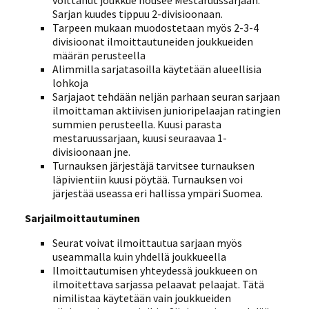
voittanut joukkue nousee Mestaruussarjaan.
Sarjan kuudes tippuu 2-divisioonaan.
Tarpeen mukaan muodostetaan myös 2-3-4
divisioonat ilmoittautuneiden joukkueiden
määrän perusteella
Alimmilla sarjatasoilla käytetään alueellisia
lohkoja
Sarjajaot tehdään neljän parhaan seuran sarjaan
ilmoittaman aktiivisen junioripelaajan ratingien
summien perusteella. Kuusi parasta
mestaruussarjaan, kuusi seuraavaa 1-
divisioonaan jne.
Turnauksen järjestäjä tarvitsee turnauksen
läpivientiin kuusi pöytää. Turnauksen voi
järjestää useassa eri hallissa ympäri Suomea.
Sarjailmoittautuminen
Seurat voivat ilmoittautua sarjaan myös
useammalla kuin yhdellä joukkueella
Ilmoittautumisen yhteydessä joukkueen on
ilmoitettava sarjassa pelaavat pelaajat. Tätä
nimilistaa käytetään vain joukkueiden