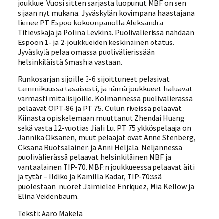
joukkue. Vuosi sitten sarjasta luopunut MBF on sen
sijaan nyt mukana. Jyväskylän kovimpana haastajana
lienee PT Espoo kokoonpanolla Aleksandra
Titievskaja ja Polina Levkina. Puolivälierissä nähdään
Espoon 1- ja 2-joukkueiden keskinäinen otatus.
Jyväskylä pelaa omassa puolivälierissään
helsinkiläistä Smashia vastaan.
Runkosarjan sijoille 3-6 sijoittuneet pelasivat
tammikuussa tasaisesti, ja nämä joukkueet haluavat
varmasti mitalisijoille. Kolmannessa puolivälierässä
pelaavat OPT-86 ja PT 75. Oulun riveissä pelaavat
Kiinasta opiskelemaan muuttanut Zhendai Huang
sekä vasta 12-vuotias Jiali Lu. PT 75 ykköspelaaja on
Jannika Oksanen, muut pelaajat ovat Anne Stenberg,
Oksana Ruotsalainen ja Anni Heljala. Neljännessä
puolivälierässä pelaavat helsinkiläinen MBF ja
vantaalainen TIP-70. MBF:n joukkueessa pelaavat äiti
ja tytär – Ildiko ja Kamilla Kadar, TIP-70:ssä
puolestaan nuoret Jaimielee Enriquez, Mia Kellow ja
Elina Veidenbaum.
Teksti: Aaro Mäkelä