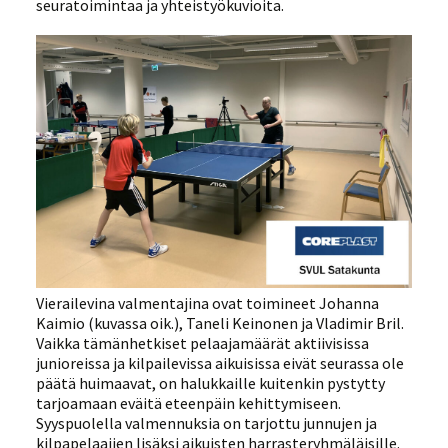
seuratoimintaa ja yhteistyökuvioita.
Vierailevina valmentajina ovat toimineet Johanna
Kaimio (kuvassa oik.), Taneli Keinonen ja Vladimir Bril.
Vaikka tämänhetkiset pelaajamäärät aktiivisissa
junioreissa ja kilpailevissa aikuisissa eivät seurassa ole
päätä huimaavat, on halukkaille kuitenkin pystytty
tarjoamaan eväitä eteenpäin kehittymiseen.
Syyspuolella valmennuksia on tarjottu junnujen ja
kilpapelaajien lisäksi aikuisten harrasteryhmäläisille.