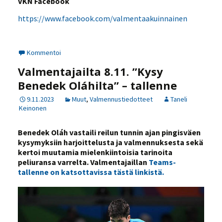
VKN Facebook
https://www.facebook.com/valmentaakuinnainen
Kommentoi
Valmentajailta 8.11. ”Kysy
Benedek Oláhilta” – tallenne
9.11.2023
Muut
,
Valmennustiedotteet
Taneli
Keinonen
Benedek Oláh vastaili reilun tunnin ajan pingisväen
kysymyksiin harjoittelusta ja valmennuksesta sekä
kertoi muutamia mielenkiintoisia tarinoita
peliuransa varrelta. Valmentajaillan
Teams-
tallenne on katsottavissa tästä linkistä.