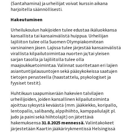
(Santahamina) ja urheilijat voivat kurssin aikana
harjoitella säännöllisesti.
Hakeutuminen
Urheilukoulun hakijoiden tulee edustaa ikäluokkansa
kansallista tai kansainvälistä huippua. Urheilijan
lajiliiton tulee olla Suomen Olympiakomitean
varsinainen jäsen. Lajissa tulee järjestää kansainvälistä
virallista kilpailutoimintaa nuorten ja/tai yleisen
sarjan tasolla ja lajiliitolla tulee olla
maajoukkuetoimintaa. Valinnat suoritetaan eri lajien
asiantuntijalausuntojen sekä pääsykokeissa saatujen
tietojen perusteella (haastattelu, psykologiset ja
fyysiset testit).
Huhtikuun saapumiserään hakevien talvilajien
urheilijoiden, joiden kansallinen kilpailutoiminta
ajoittuu syksystä keväästä (mm. jääkiekko, koripallo,
lentopallo, salibandy, alppihiihto, kamppailulajit pl.
judo ja paini sekä hiihtolajit) on jätettävä
hakemuksensa
31.8.2025 mennessä.
Valintakokeet
järjestetään Kaartin jääkärirykmentissä Helsingissä