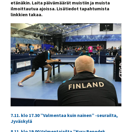
etänäkin. Laita päivämäärät muistiin ja muista
ilmoittautua ajoissa. Lisätiedot tapahtumista
linkkien takaa.
7.11. klo 17.30 ”Valmentaa kuin nainen” -seurailta,
Jyväskylä
8.11. klo 19.00 Valmentajailta ”Kysy Benedek