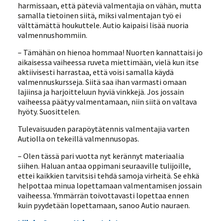
harmissaan, että päteviä valmentajia on vähän, mutta
samalla tietoinen siitä, miksi valmentajan työ ei
välttämättä houkuttele. Autio kaipaisi lisää nuoria
valmennushommiin.
– Tämähän on hienoa hommaa! Nuorten kannattaisi jo
aikaisessa vaiheessa ruveta miettimään, vielä kun itse
aktiivisesti harrastaa, että voisi samalla käydä
valmennuskursseja. Siitä saa ihan varmasti omaan
lajiinsa ja harjoitteluun hyviä vinkkejä. Jos jossain
vaiheessa päätyy valmentamaan, niin siitä on valtava
hyöty. Suosittelen.
Tulevaisuuden parapöytätennis valmentajia varten
Autiolla on tekeillä valmennusopas.
– Olen tässä pari vuotta nyt kerännyt materiaalia
siihen. Haluan antaa oppimani seuraaville tulijoille,
ettei kaikkien tarvitsisi tehdä samoja virheitä. Se ehkä
helpottaa minua lopettamaan valmentamisen jossain
vaiheessa. Ymmärrän toivottavasti lopettaa ennen
kuin pyydetään lopettamaan, sanoo Autio nauraen.