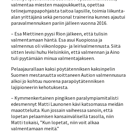
valmentaa miesten maajoukkuetta, opettaa
telinejumppapohjaista taitoa lapsille, toimia liikunta-
alan yrittäjänä sekä personal trainerina kunnes ajautui
paravalmennuksen pariin jälleen vuonna 2016.
– Esa Miettinen pyysi Rion jälkeen, että tulisin
valmentamaan häntä. Esa asui Kuopiossa ja
valmennus oli viikonloppu- ja leirivalmennusta. Siitä
sitten levisi huhu Helsinkiin, että valmennan ja Aino
tuli pyytämään minua valmentajakseen.
Pelaajaurallaan kaksi pöytätenniksen kaksinpelin
Suomen mestaruutta voittaneen Aution valmennusura
alkoi jo kohtuu nuorena parapöytätenniksen
lajipioneerin kehotuksesta.
– Kymmenkertainen pingiksen paralympiamitalisti
edesmennyt Matti Launonen kävi katsomassa meidän
maaotteluita. Kun jossain vaiheessa sanoin, että
lopetan pelaamisen kansainvälisellä tasolla, niin
Matti tokaisi, ”Kun lopetat, niin voit alkaa
valmentamaan meitä.”