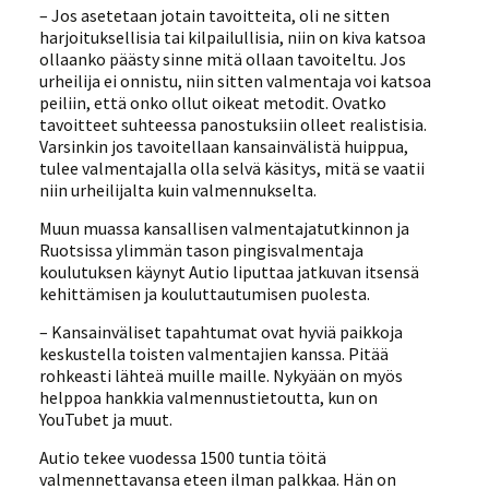
– Jos asetetaan jotain tavoitteita, oli ne sitten
harjoituksellisia tai kilpailullisia, niin on kiva katsoa
ollaanko päästy sinne mitä ollaan tavoiteltu. Jos
urheilija ei onnistu, niin sitten valmentaja voi katsoa
peiliin, että onko ollut oikeat metodit. Ovatko
tavoitteet suhteessa panostuksiin olleet realistisia.
Varsinkin jos tavoitellaan kansainvälistä huippua,
tulee valmentajalla olla selvä käsitys, mitä se vaatii
niin urheilijalta kuin valmennukselta.
Muun muassa kansallisen valmentajatutkinnon ja
Ruotsissa ylimmän tason pingisvalmentaja
koulutuksen käynyt Autio liputtaa jatkuvan itsensä
kehittämisen ja kouluttautumisen puolesta.
– Kansainväliset tapahtumat ovat hyviä paikkoja
keskustella toisten valmentajien kanssa. Pitää
rohkeasti lähteä muille maille. Nykyään on myös
helppoa hankkia valmennustietoutta, kun on
YouTubet ja muut.
Autio tekee vuodessa 1500 tuntia töitä
valmennettavansa eteen ilman palkkaa. Hän on