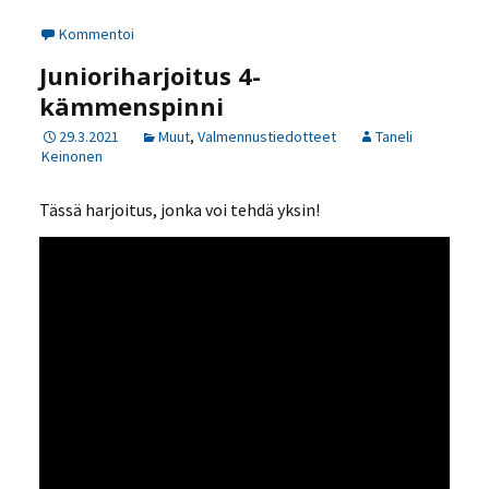
Kommentoi
Junioriharjoitus 4-
kämmenspinni
29.3.2021
Muut
,
Valmennustiedotteet
Taneli
Keinonen
Tässä harjoitus, jonka voi tehdä yksin!