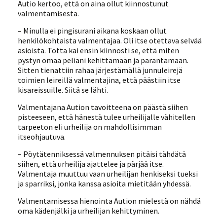
Autio kertoo, että on aina ollut kiinnostunut
valmentamisesta.
– Minulla ei pingisurani aikana koskaan ollut
henkilökohtaista valmentajaa. Oli itse otettava selvää
asioista. Totta kai ensin kiinnosti se, että miten
pystyn omaa peliäni kehittämään ja parantamaan.
Sitten tienattiin rahaa järjestämällä junnuleirejä
toimien leireillä valmentajina, että päästiin itse
kisareissuille. Siitä se lähti.
Valmentajana Aution tavoitteena on päästä siihen
pisteeseen, että hänestä tulee urheilijalle vähitellen
tarpeeton eli urheilija on mahdollisimman
itseohjautuva.
– Pöytätenniksessä valmennuksen pitäisi tähdätä
siihen, että urheilija ajattelee ja pärjää itse.
Valmentaja muuttuu vaan urheilijan henkiseksi tueksi
ja sparriksi, jonka kanssa asioita mietitään yhdessä.
Valmentamisessa hienointa Aution mielestä on nähdä
oma kädenjälki ja urheilijan kehittyminen.