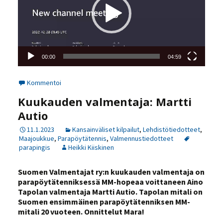
00:00
04:59
Kommentoi
Kuukauden valmentaja: Martti
Autio
11.1.2023
Kansainväliset kilpailut
,
Lehdistötiedotteet
,
Maajoukkue
,
Parapöytätennis
,
Valmennustiedotteet
parapingis
Heikki Kiiskinen
Suomen Valmentajat ry:n kuukauden valmentaja on
parapöytätenniksessä MM-hopeaa voittaneen Aino
Tapolan valmentaja Martti Autio. Tapolan mitali on
Suomen ensimmäinen parapöytätenniksen MM-
mitali 20 vuoteen. Onnittelut Mara!