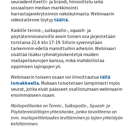
seuraidentiteetti- ja brändi, hinnoittelu sekä
sosiaalisen median markkinointi
harrastajarekrytoinnin näkökulmasta. Webinaarin
videotallenne löytyy
täältä
.
Kaikille tennis-, sulkapallo-, squash- ja
pöytätennisseuroille avoin toinen osa järjestetään
torstaina 22.4. klo 17-19. Silloin syvennytään
tarkemmin edellä mainittuihin aiheisiin. Webinaari
sisältää lisäksi ryhmätyöskentelyä muiden
mailapeliseurojen kanssa, mikä mahdollistaa
oppimisen lajirajojen yli.
Webinaarin toiseen osaan voi ilmoittautua
tällä
lomakkeella
.
Mukaan toivotetaan lämpimästi myös
seurat, jotka eivät päässeet osallistumaan webinaarin
ensimmäiseen osaan.
Mailapelihanke on Tennis-, Sulkapallo-, Squash- ja
Pöytätennisliittojen yhteishanke, jonka tavoitteena on
mm. mailapelitietouden levittäminen ja lajien yhteistyön
kehittäminen.