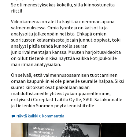
Se oli menestyksekäs kokeilu, sillä kiinnostuneita
riitti!
Videokameraa on alettu käyttää enemmän apuna
valmennuksessa. Omia lyöntejä on katsottu ja
analysoitu jälkeenpäin netistä. Ehkäpä omien
suoritusten kelaamisesta jotain junnut oppivat, toki
analyysi pitää tehdä kunnolla seuran
juniorivalmentajan kanssa. Muuten harjoitusvideoita
on ollut tietenkin kiva näyttää vaikka kotijoukoille
ihan ilman analyysiäkin.
On selvää, että valmennusosaamisen tuottaminen
omaan kaupunkiin ei ole pienelle seuralle halpaa. Siksi
suuret kiitokset ovat paikallaan asian
mahdollistaneille yhteistyökumppaneillemme,
erityisesti Coreplast Laitila Oy:lle, SVUL Satakunnalle
ja tietenkin Suomen pöytätennisliitolle.
Näytä kaikki 6 kommenttia