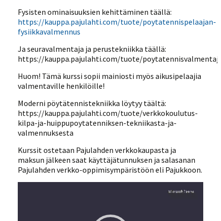
Fysisten ominaisuuksien kehittäminen täällä:
https://kauppa.pajulahti.com/tuote/poytatennispelaajan-
fysiikkavalmennus
Ja seuravalmentaja ja perustekniikka täällä:
https://kauppa.pajulahti.com/tuote/poytatennisvalmenta
Huom! Tämä kurssi sopii mainiosti myös aikusipelaajia
valmentaville henkilöille!
Moderni pöytätennistekniikka löytyy täältä:
https://kauppa.pajulahti.com/tuote/verkkokoulutus-
kilpa-ja-huippupoytatenniksen-tekniikasta-ja-
valmennuksesta
Kurssit ostetaan Pajulahden verkkokaupasta ja
maksun jälkeen saat käyttäjätunnuksen ja salasanan
Pajulahden verkko-oppimisympäristöön eli Pajukkoon.
Videotoistin