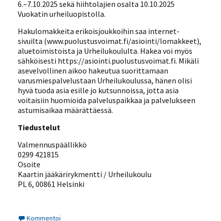
6.–7.10.2025 sekä hiihtolajien osalta 10.10.2025
Vuokatin urheiluopistolla.
Hakulomakkeita erikoisjoukkoihin saa internet-
sivuilta (www.puolustusvoimat.fi/asiointi/lomakkeet),
aluetoimistoista ja Urheilukoululta. Hakea voi myös
sähköisesti https://asiointi.puolustusvoimat.fi. Mikäli
asevelvollinen aikoo hakeutua suorittamaan
varusmiespalvelustaan Urheilukoulussa, hänen olisi
hyvä tuoda asia esille jo kutsunnoissa, jotta asia
voitaisiin huomioida palveluspaikkaa ja palvelukseen
astumisaikaa määrättäessä.
Tiedustelut
Valmennuspäällikkö
0299 421815
Osoite
Kaartin jääkärirykmentti / Urheilukoulu
PL 6, 00861 Helsinki
Kommentoi