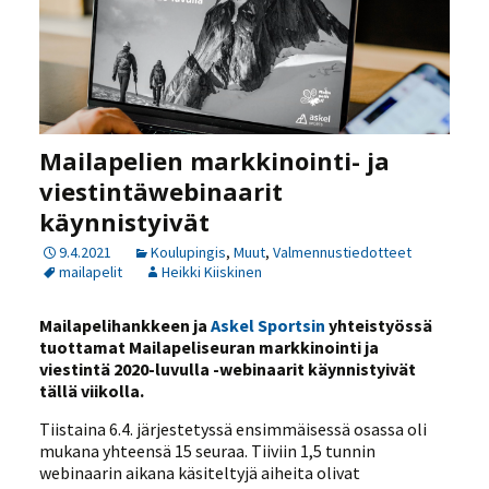
Mailapelien markkinointi- ja
viestintäwebinaarit
käynnistyivät
9.4.2021
Koulupingis
,
Muut
,
Valmennustiedotteet
mailapelit
Heikki Kiiskinen
Mailapelihankkeen ja
Askel Sportsin
yhteistyössä
tuottamat Mailapeliseuran markkinointi ja
viestintä 2020-luvulla -webinaarit käynnistyivät
tällä viikolla.
Tiistaina 6.4. järjestetyssä ensimmäisessä osassa oli
mukana yhteensä 15 seuraa. Tiiviin 1,5 tunnin
webinaarin aikana käsiteltyjä aiheita olivat