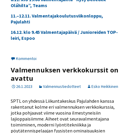
Oláhilta”, Teams
11.–12.11. Valmentajakoulutusviikonloppu,
Pajulahti
16.12. klo 9.45 Valmentajapäivä / Junioreiden TOP-
leiri, Espoo
Kommentoi
Valmennuksen verkkokurssit on
avattu
26.1.2023
Valmennustiedotteet
Esko Heikkinen
SPTL on yhdessä Liikuntakeskus Pajulahden kanssa
rakentanut kolme eri valmennuksen verkkokurssia,
jotka pohjaavat viime vuosina ilmestyneisiin
lajioppaisiimme. Aiheet ovat seuravalmentajana
toimiminen, moderni lyöntitekniikka ja
pöytätennispelaajan fyysisten ominaisuuksien