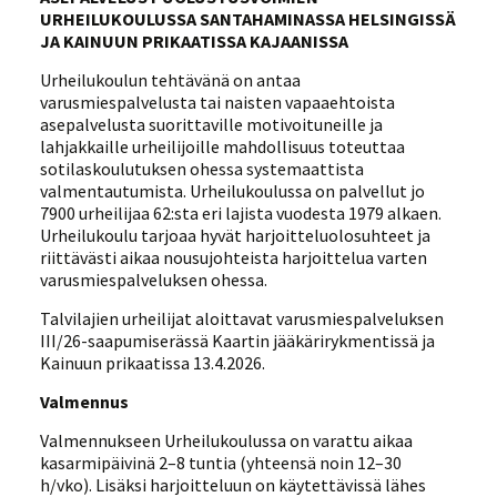
URHEILUKOULUSSA SANTAHAMINASSA HELSINGISSÄ
JA KAINUUN PRIKAATISSA KAJAANISSA
Urheilukoulun tehtävänä on antaa
varusmiespalvelusta tai naisten vapaaehtoista
asepalvelusta suorittaville motivoituneille ja
lahjakkaille urheilijoille mahdollisuus toteuttaa
sotilaskoulutuksen ohessa systemaattista
valmentautumista. Urheilukoulussa on palvellut jo
7900 urheilijaa 62:sta eri lajista vuodesta 1979 alkaen.
Urheilukoulu tarjoaa hyvät harjoitteluolosuhteet ja
riittävästi aikaa nousujohteista harjoittelua varten
varusmiespalveluksen ohessa.
Talvilajien urheilijat aloittavat varusmiespalveluksen
III/26-saapumiserässä Kaartin jääkärirykmentissä ja
Kainuun prikaatissa 13.4.2026.
Valmennus
Valmennukseen Urheilukoulussa on varattu aikaa
kasarmipäivinä 2–8 tuntia (yhteensä noin 12–30
h/vko). Lisäksi harjoitteluun on käytettävissä lähes