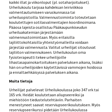
kaikki illat ja viikonloput (pl. sotaharjoitukset).
Urheilukoulu tarjoaa kahdeksan leiriviikkoa
valmentautumiseen varuskunnassa tai
urheiluopistoilla. Valmennustoiminta toteutetaan
koulutettujen sotilasvalmentajien koordinoimana.
Pääosa lajeista osallistuu Pääkaupunkiseudun
urheiluakatemian järjestämään
valmennustoimintaan. Myös erilaisilla
lajiliittokohtaisilla yhteistyömalleilla voidaan
järjestää valmennusta. Valitut urheilijat sitoutuvat
lajiliiton valmennukseen. Urheilukoulun oma
fysioterapeutti tekee urheilijoille
lihastasapainokartoituksen palveluksen aikana, lisäksi
hän on urheilijoiden käytettävissä vammojen hoidossa
ja ennaltaehkäisyssä palveluksen aikana.
Muita tietoja
Urheilijat palvelevat Urheilukoulussa joko 347 vrk tai
165 vrk. Heidät koulutetaan aliupseereiksi ja
miehistöön tiedustelutehtäviin. Parhaiten
menestyneet saavat reserviupseerikoulutuksen. Myös
reserviupseerikurssi pidetään Urheilukoulussa