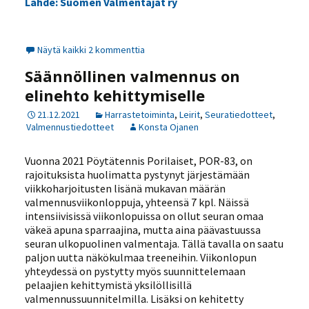
Lähde: Suomen Valmentajat ry
Näytä kaikki 2 kommenttia
Säännöllinen valmennus on
elinehto kehittymiselle
21.12.2021
Harrastetoiminta
,
Leirit
,
Seuratiedotteet
,
Valmennustiedotteet
Konsta Ojanen
Vuonna 2021 Pöytätennis Porilaiset, POR-83, on
rajoituksista huolimatta pystynyt järjestämään
viikkoharjoitusten lisänä mukavan määrän
valmennusviikonloppuja, yhteensä 7 kpl. Näissä
intensiivisissä viikonlopuissa on ollut seuran omaa
väkeä apuna sparraajina, mutta aina päävastuussa
seuran ulkopuolinen valmentaja. Tällä tavalla on saatu
paljon uutta näkökulmaa treeneihin. Viikonlopun
yhteydessä on pystytty myös suunnittelemaan
pelaajien kehittymistä yksilöllisillä
valmennussuunnitelmilla. Lisäksi on kehitetty