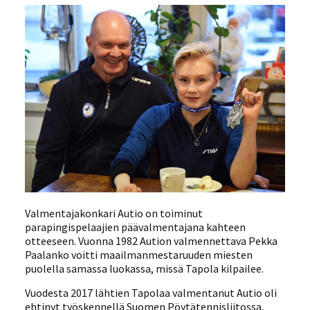
Valmentajakonkari Autio on toiminut
parapingispelaajien päävalmentajana kahteen
otteeseen. Vuonna 1982 Aution valmennettava Pekka
Paalanko voitti maailmanmestaruuden miesten
puolella samassa luokassa, missä Tapola kilpailee.
Vuodesta 2017 lähtien Tapolaa valmentanut Autio oli
ehtinyt työskennellä Suomen Pöytätennisliitossa,