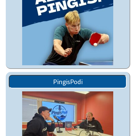
PingisPodi