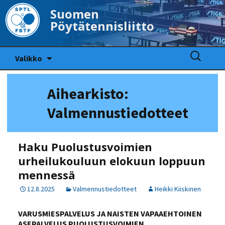
Suomen
Pöytätennisliitto
Siirry
Haku:
Valikko
sisältöön
Aihearkisto:
Valmennustiedotteet
Haku Puolustusvoimien
urheilukouluun elokuun loppuun
mennessä
12.8.2025
Valmennustiedotteet
Heikki Kiiskinen
VARUSMIESPALVELUS JA NAISTEN VAPAAEHTOINEN
ASEPALVELUS PUOLUSTUSVOIMIEN