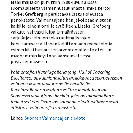
Maailmallakin puhuttiin 1980-luvun alussa
suomalaisesta valmennussuunnasta, mikä kertoi
Torkel Grefbergin perustavaa laatua olevasta
panoksesta. Valmentajana hän jakoi osaamistaan
kaikille, ei vain omille tytöilleen. Lisäksi Grefberg
vaikutti vahvasti kilpailumääräysten,
sarjajärjestelmien sekä rankinglistojen
kehittämisessä. Hänen kehittämiään menetelmiä
esimerkiksi turnausten arvontamalleista otettiin
myöhemmin käyttöön kansainvälisessä
pöytätenniksessä.
Valmentajien Kunniagalleria (eng. Hall of Coaching
Excellence) on kunnianosoitus ansiokkaasti suomalaiseen
valmennukseen vaikuttaneille henkilöille.
Kunniagalleriaan voidaan valita suomalainen tai
Suomessa vaikuttanut henkilö, joka on toiminnallaan
tuonut selkeää lisäarvoa valmennuskulttuuriimme sekä
edistänyt valmentajien arvostusta.
Lähde:
Suomen Valmentajien tiedote