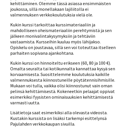
kehittäminen. Olemme tässä asiassa ensimmäisten
joukossa, sillä monellakaan lajiliitolla ei
valmennuksen verkkokoulutuksia vielä ole.
Kukin kurssi tarkoittaa kurssimateriaaliin ja
mahdolliseen oheismateriaaliin perehtymistä ja sen
jälkeen monivalintakysymyksiin ja tehtäviin
vastaamista. Kursseihin kuuluu myös lähijakso.
Opiskelu on joustavaa, sillä sen voi toteuttaa itselleen
parhaiten sopivana ajankohtana.
Kukin kurssi on hinnoiteltu erikseen (60, 80 ja 100 €).
Omalta seuralta tai kotikunnalta kannattaa kysyä sen
korvaamisesta. Suosittelemme koulutuksia kaikille
valmennuksesta kiinnostuneille pöytätennisihmisille.
Mukaan voi tulla, vaikka olisi kiinnostunut vain oman
pelinsä kehittämisestä. Kokeneetkin pelaajat oppivat
esimerkiksi fyysisten ominaisuuksien kehittämisestä
varmasti uutta.
Lisätietoja saat esimerkiksi alla olevasta videosta.
Kustakin kurssista on lisäksi tarkempi esittelynsä
Pajulahden verkkokaupan sivuilla.