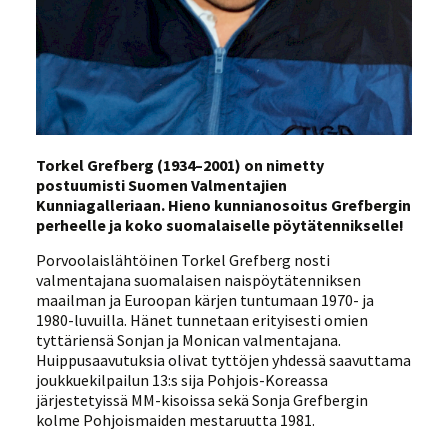
Torkel Grefberg (1934–2001) on nimetty
postuumisti Suomen Valmentajien
Kunniagalleriaan. Hieno kunnianosoitus Grefbergin
perheelle ja koko suomalaiselle pöytätennikselle!
Porvoolaislähtöinen Torkel Grefberg nosti
valmentajana suomalaisen naispöytätenniksen
maailman ja Euroopan kärjen tuntumaan 1970- ja
1980-luvuilla. Hänet tunnetaan erityisesti omien
tyttäriensä Sonjan ja Monican valmentajana.
Huippusaavutuksia olivat tyttöjen yhdessä saavuttama
joukkuekilpailun 13:s sija Pohjois-Koreassa
järjestetyissä MM-kisoissa sekä Sonja Grefbergin
kolme Pohjoismaiden mestaruutta 1981.