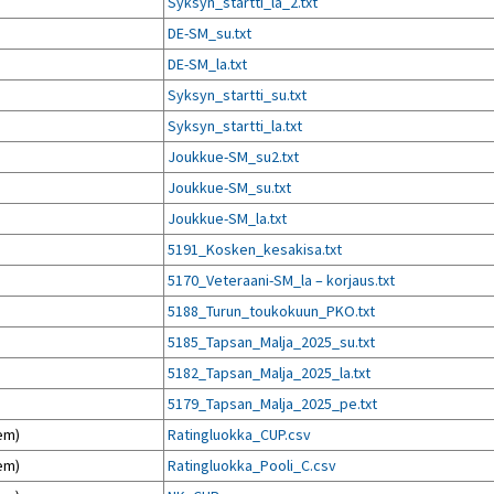
)
Syksyn_startti_la_2.txt
)
DE-SM_su.txt
)
DE-SM_la.txt
)
Syksyn_startti_su.txt
)
Syksyn_startti_la.txt
)
Joukkue-SM_su2.txt
)
Joukkue-SM_su.txt
)
Joukkue-SM_la.txt
)
5191_Kosken_kesakisa.txt
)
5170_Veteraani-SM_la – korjaus.txt
)
5188_Turun_toukokuun_PKO.txt
)
5185_Tapsan_Malja_2025_su.txt
)
5182_Tapsan_Malja_2025_la.txt
)
5179_Tapsan_Malja_2025_pe.txt
em)
Ratingluokka_CUP.csv
em)
Ratingluokka_Pooli_C.csv