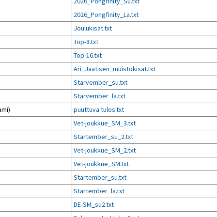
)
2026_Pongfinity_Su.txt
Venyttely
pöytätenniksessä-opas
)
2026_Pongfinity_La.txt
Olkapäävammojen
)
Joulukisat.txt
ennaltaehkäisevä
harjoitusopas
)
Top-8.txt
pöytätennispelaajille
Leirit
)
Top-16.txt
EU-Erasmus:
)
Ari_Jaatisen_muistokisat.txt
Maahanmuuttajien
)
Starvember_su.txt
kotouttaminen ja
sukupuolten tasa-arvo
)
Starvember_la.txt
pöytätenniksessä
kattavan osallisuuden
ami)
puuttuva tulos.txt
kautta
)
Vet-joukkue_SM_3.txt
)
Startember_su_2.txt
)
Vet-joukkue_SM_2.txt
)
Vet-joukkue_SM.txt
)
Startember_su.txt
)
Startember_la.txt
)
DE-SM_su2.txt