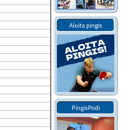
Tiedostot vanhoilta
sivuilta
Viestitiedotteet
Aloita pingis
vanhoilta sivuilta
Muut tiedotteet
PingisPodi