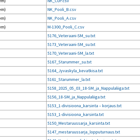
em)
NK_CUP.csv
em)
NK_Pooli_B.csv
em)
NK_Pooli_A.csv
em)
M-1300_Pooli_C.csv
)
5176_Veteraani-SM_su.txt
)
5173_Veteraani-SM_su.txt
)
5170_Veteraani-SM_la.txt
)
5167_Starummer_su.txt
)
5164_Jyvaskyla_kevatkisa.txt
)
5161_Starummer_la.txt
)
5158_2025_05_03_18-SM_ja_Nappulaliiga.txt
)
5156_18-SM_ja_Nappulaliiga.txt
)
5153_1-divisioona_karsinta – korjaus.txt
)
5153_1-divisioona_karsinta.txt
)
5150_Mestaruussarja_karsinta.txt
)
5147_mestaruussarja_lopputurnaus.txt