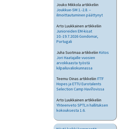
Jouko Mikkola
artikkeliin
Joukkue-SM 1.-2.8. –
ilmoittautuminen päättynyt
Arto Luukkainen
artikkeliin
Junioreiden EM-kisat
10.-19.7.2026 Gondomar,
Portugali
Juha Suotmaa
artikkeliin
Kiitos
Jori Haatajalle vuosien
arvokkaasta työstä
kilpailuvaliokunnassa
Teemu Oinas
artikkeliin
ITTF
Hopes ja ETTU Eurotalents
Selection Camp Havířovissa
Arto Luukkainen
artikkeliin
Yhteenveto SPTL:n hallituksen
kokouksesta 1.6.