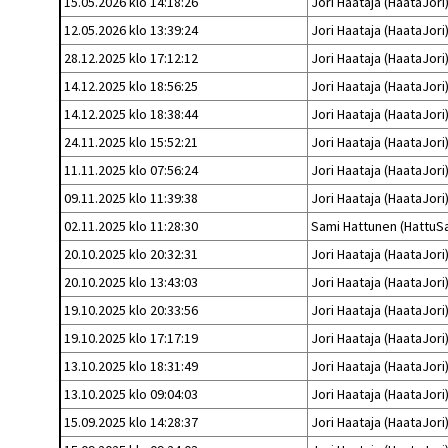
Kilpailujärjestäjien
15.05.2026 klo 14:18:26
Jori Haataja (HaataJori
Valiokunnat
ohjeet
Seurasiirrot
6-divisioona
12.05.2026 klo 13:39:24
Jori Haataja (HaataJori
Strategia 2025-2030
Rating-artikkelit
Kisajärjestäjien
28.12.2025 klo 17:12:12
Jori Haataja (HaataJori
Sarjatiedotteet
dokumentit
Vastuullisuus
Ilmoita epäasiallisesta
14.12.2025 klo 18:56:25
Rating-manuaali
Jori Haataja (HaataJori
käytöksestä
Pelipaikat ja
Seuratiedotteet
NETU in English
joukkueiden
14.12.2025 klo 18:38:44
Jori Haataja (HaataJori
Julkaistut Rating-listat
Päivärating
yhteyshenkilöt
Hallintosääntö
24.11.2025 klo 15:52:21
Jori Haataja (HaataJori
Tietosuoja
11.11.2025 klo 07:56:24
Jori Haataja (HaataJori
09.11.2025 klo 11:39:38
Jori Haataja (HaataJori
02.11.2025 klo 11:28:30
Sami Hattunen (HattuS
20.10.2025 klo 20:32:31
Jori Haataja (HaataJori
20.10.2025 klo 13:43:03
Jori Haataja (HaataJori
19.10.2025 klo 20:33:56
Jori Haataja (HaataJori
19.10.2025 klo 17:17:19
Jori Haataja (HaataJori
13.10.2025 klo 18:31:49
Jori Haataja (HaataJori
13.10.2025 klo 09:04:03
Jori Haataja (HaataJori
15.09.2025 klo 14:28:37
Jori Haataja (HaataJori