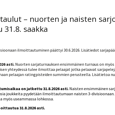
taulut – nuorten ja naisten sarj
u 31.8. saakka
isioonaan ilmoittautuminen päättyi 30.6.2026. Lisätiedot sarjapääl
26 asti.
Nuorten sarjaturnauksen ensimmäinen turnaus on myös
en yhteydessä tulee ilmoittaa pelaajat jotka pelaavat sarjapelejä
aan pelaajan ratingpisteiden summien perusteella. Lisätietoa nuo
tumisaikaa on jatkettu 31.8.2026 asti.
Naisten ensimmäinen sarj
sia joukkeita pyydetään ilmoittautumaan naisten 3-divisioonaan.
lata myös useammassa lohkossa.
moittautua 31.8.2026 asti.