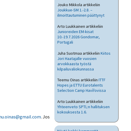
Jouko Mikkola
artikkeliin
Joukkue-SM 1.-2.8. –
ilmoittautuminen päättynyt
Arto Luukkainen
artikkeliin
Junioreiden EM-kisat
10.-19.7.2026 Gondomar,
Portugali
Juha Suotmaa
artikkeliin
Kiitos
Jori Haatajalle vuosien
arvokkaasta työstä
kilpailuvaliokunnassa
Teemu Oinas
artikkeliin
ITTF
Hopes ja ETTU Eurotalents
Selection Camp Havířovissa
Arto Luukkainen
artikkeliin
Yhteenveto SPTL:n hallituksen
kokouksesta 1.6.
mu.oinas@gmail.com
. Jos