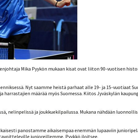
enjohtaja Mika Pyykön mukaan kisat ovat liiton 90-vuotisen histo
tätenniksessä. Nyt saamme heistä parhaat alle 19- ja 15-vuotiaat
 ja harrastajien määrää myös Suomessa. Kiitos Jyväskylän kaupungi
issä, nelinpelissä ja joukkuekilpailussa. Mukana nähdään luonnolli
ukaisesti panostamme aikaisempaa enemmän lupaaviin junioripela
voitteleville junioreillemme, Pyykkö iloitsee.