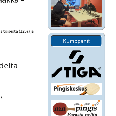
 toisesta (125€) ja
Kumppanit
udelta
17.