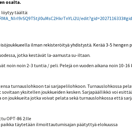
ien osalta.
 löytyy täältä:
RMA_NIrI9rSQ9TStjI0uMsC2HkrTnYLi2U/edit?gid=2027116333#gi
teisöjoukkueella ilman rekisteröityä yhdistystä. Kerää 3-5 hengen
uodessa, jotka kestävät la-aamusta su-iltaan.
ät noin noin 2-3 tuntia / peli. Pelejä on vuoden aikana noin 10-16 
ensa turnauslohkoon tai sarjapelilohkoon. Turnauslohkossa pela
 sovitaan yksitellen joukkueiden kesken. Sarjapäällikkö voi esitt
on joukkueita jotka voivat pelata sekä turnauslohkossa että sarj
ttu OPT-86 2:lle
, paikka täytetään ilmoittautumisajan päätyttyä elokuussa