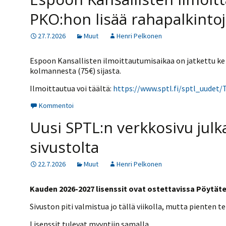
PKO:hon lisää rahapalkinto
27.7.2026
Muut
Henri Pelkonen
Espoon Kansallisten ilmoittautumisaikaa on jatkettu ke 
kolmannesta (75€) sijasta.
Ilmoittautua voi täältä:
https://www.sptl.fi/sptl_uudet
Kommentoi
Uusi SPTL:n verkkosivu julkai
sivustolta
22.7.2026
Muut
Henri Pelkonen
Kauden 2026-2027 lisenssit ovat ostettavissa Pöytätenn
Sivuston piti valmistua jo tällä viikolla, mutta pienten t
Lisenssit tulevat myyntiin samalla.