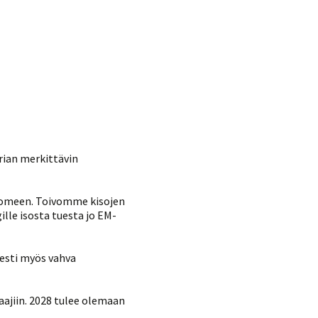
rian merkittävin
 Suomeen. Toivomme kisojen
lle isosta tuesta jo EM-
sesti myös vahva
ajiin. 2028 tulee olemaan