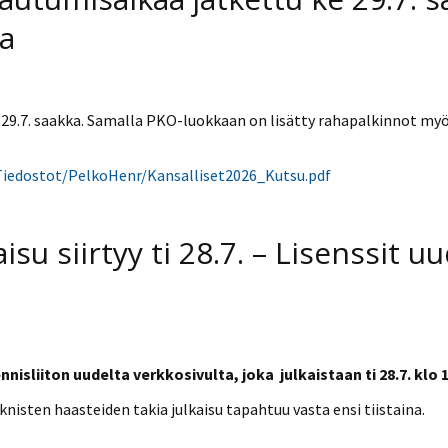
ja
29.7. saakka. Samalla PKO-luokkaan on lisätty rahapalkinnot myös
/Tiedostot/PelkoHenr/Kansalliset2026_Kutsu.pdf
su siirtyy ti 28.7. – Lisenssit u
isliiton uudelta verkkosivulta, joka julkaistaan ti 28.7. klo 
eknisten haasteiden takia julkaisu tapahtuu vasta ensi tiistaina.