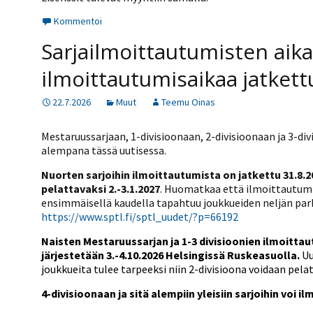
Kommentoi
Sarjailmoittautumisten aika
ilmoittautumisaikaa jatkett
22.7.2026
Muut
Teemu Oinas
Mestaruussarjaan, 1-divisioonaan, 2-divisioonaan ja 3-div
alempana tässä uutisessa.
Nuorten sarjoihin ilmoittautumista on jatkettu 31.8.20
pelattavaksi 2.-3.1.2027
. Huomatkaa että ilmoittautumis
ensimmäisellä kaudella tapahtuu joukkueiden neljän parh
https://www.sptl.fi/sptl_uudet/?p=66192
Naisten Mestaruussarjan ja 1-3 divisioonien ilmoittau
järjestetään 3.-4.10.2026 Helsingissä Ruskeasuolla.
Uu
joukkueita tulee tarpeeksi niin 2-divisioona voidaan pe
4-divisioonaan ja sitä alempiin yleisiin sarjoihin voi il