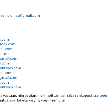
teemu.oinas@gmail.com
k.com
look.com
ail.com
l.com
gmail.com
k.com
outlook.com
ail.com
gmail.com
k.com
outlook.com
kkaa vastaan, niin pyydämme ilmoittamaan siitä sähköpostitse
tee
autua, niin lähetä kysymyksesi Teemulle.