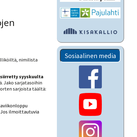
ojen
Sosiaalinen media
liköiltä, nimilista
siirretty syyskuulta
. Jako sarjatasoihin
rten sarjoista täältä:
aviikonloppu
 Jos ilmoittautuvia