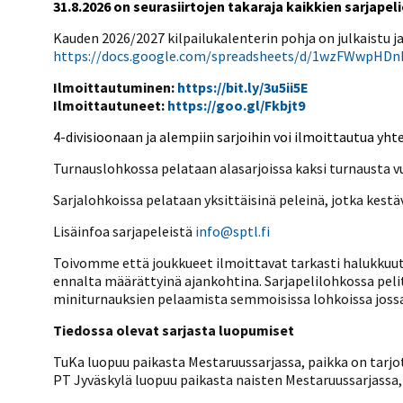
31.8.2026 on seurasiirtojen takaraja kaikkien sarjapel
Kauden 2026/2027 kilpailukalenterin pohja on julkaistu ja
https://docs.google.com/spreadsheets/d/1wzFWwpHDn
Ilmoittautuminen:
https://bit.ly/3u5ii5E
Ilmoittautuneet:
https://goo.gl/Fkbjt9
4-divisioonaan ja alempiin sarjoihin voi ilmoittautua yh
Turnauslohkossa pelataan alasarjoissa kaksi turnausta v
Sarjalohkoissa pelataan yksittäisinä peleinä, jotka kestäv
Lisäinfoa sarjapeleistä
info@sptl.fi
Toivomme että joukkueet ilmoittavat tarkasti halukkuut
ennalta määrättyinä ajankohtina. Sarjapelilohkossa pelit
miniturnauksien pelaamista semmoisissa lohkoissa jossa 
Tiedossa olevat sarjasta luopumiset
TuKa luopuu paikasta Mestaruussarjassa, paikka on tarjo
PT Jyväskylä luopuu paikasta naisten Mestaruussarjassa