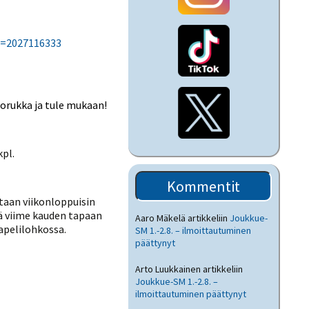
d=2027116333
 porukka ja tule mukaan!
kpl.
Kommentit
taan viikonloppuisin
ää viime kauden tapaan
Aaro Mäkelä
artikkeliin
Joukkue-
apelilohkossa.
SM 1.-2.8. – ilmoittautuminen
päättynyt
Arto Luukkainen
artikkeliin
Joukkue-SM 1.-2.8. –
ilmoittautuminen päättynyt