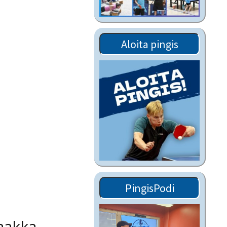
Tiedostot vanhoilta
sivuilta
Viestitiedotteet
Aloita pingis
vanhoilta sivuilta
Muut tiedotteet
PingisPodi
aakka –