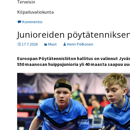
Terveisin
Kilpailuvaliokunta
Kommentoi
Junioreiden pöytätenniksen
17.7.2026
Muut
Henri Pelkonen
Euroopan Pöytätennisliiton hallitus on valinnut Jyvä
550 maanosan huippujunioria yli 40 maasta saapuu uu