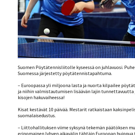
Suomen Pöytätennisliitolle kyseessä on juhlavuosi. Puhe
Suomessa järjestetty pöytätennistapahtuma.
– Euroopassa yli miljoona lasta ja nuorta kilpailee pöy
ja niihin valmistautumisen lisäävän lajin tunnettavuutta
kisojen hakuvaiheessa!
Kisat kestävät 10 päivää. Mestarit ratkaistaan kaksinpel
suomalaisedustus.
– Liittohallituksen viime syksynä tekemän päätöksen m
erinomainen lyhyen aikavälin tähtäin Euroopan huippua ta