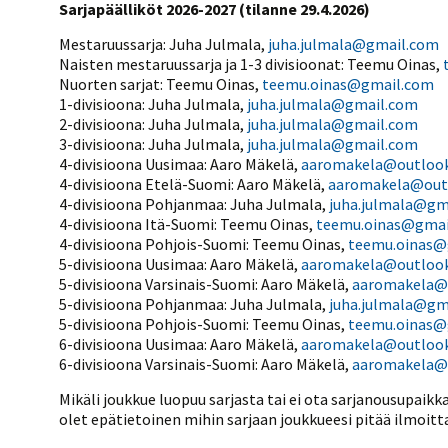
Sarjapäälliköt 2026-2027 (tilanne 29.4.2026)
Mestaruussarja: Juha Julmala,
juha.julmala@gmail.com
Naisten mestaruussarja ja 1-3 divisioonat: Teemu Oinas,
Nuorten sarjat: Teemu Oinas,
teemu.oinas@gmail.com
1-divisioona: Juha Julmala,
juha.julmala@gmail.com
2-divisioona: Juha Julmala,
juha.julmala@gmail.com
3-divisioona: Juha Julmala,
juha.julmala@gmail.com
4-divisioona Uusimaa: Aaro Mäkelä,
aaromakela@outloo
4-divisioona Etelä-Suomi: Aaro Mäkelä,
aaromakela@out
4-divisioona Pohjanmaa: Juha Julmala,
juha.julmala@gm
4-divisioona Itä-Suomi: Teemu Oinas,
teemu.oinas@gmai
4-divisioona Pohjois-Suomi: Teemu Oinas,
teemu.oinas@
5-divisioona Uusimaa: Aaro Mäkelä,
aaromakela@outloo
5-divisioona Varsinais-Suomi: Aaro Mäkelä,
aaromakela@
5-divisioona Pohjanmaa: Juha Julmala,
juha.julmala@gm
5-divisioona Pohjois-Suomi: Teemu Oinas,
teemu.oinas@
6-divisioona Uusimaa: Aaro Mäkelä,
aaromakela@outloo
6-divisioona Varsinais-Suomi: Aaro Mäkelä,
aaromakela@
Mikäli joukkue luopuu sarjasta tai ei ota sarjanousupai
olet epätietoinen mihin sarjaan joukkueesi pitää ilmoitt