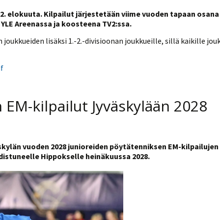
2. elokuuta. Kilpailut järjestetään viime vuoden tapaan osana
 YLE Areenassa ja koosteena TV2:ssa.
ukkueiden lisäksi 1.-2.-divisioonan joukkueille, sillä kaikille jou
f
 EM-kilpailut Jyväskylään 2028
skylän vuoden 2028 junioreiden pöytätenniksen EM-kilpailujen
distuneelle Hippokselle heinäkuussa 2028.