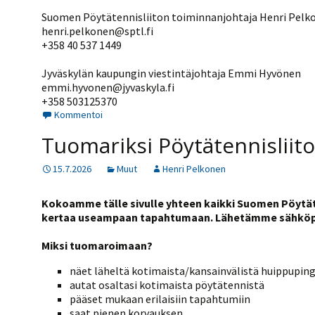
Suomen Pöytätennisliiton toiminnanjohtaja Henri Pelk
henri.pelkonen@sptl.fi
+358 40 537 1449
Jyväskylän kaupungin viestintäjohtaja Emmi Hyvönen
emmi.hyvonen@jyvaskyla.fi
+358 503125370
Kommentoi
Tuomariksi Pöytätennisliiton
15.7.2026
Muut
Henri Pelkonen
Kokoamme tälle sivulle yhteen kaikki Suomen Pöytäte
kertaa useampaan tapahtumaan. Lähetämme sähköpost
Miksi tuomaroimaan?
näet läheltä kotimaista/kansainvälistä huippuping
autat osaltasi kotimaista pöytätennistä
pääset mukaan erilaisiin tapahtumiin
saat pienen korvauksen