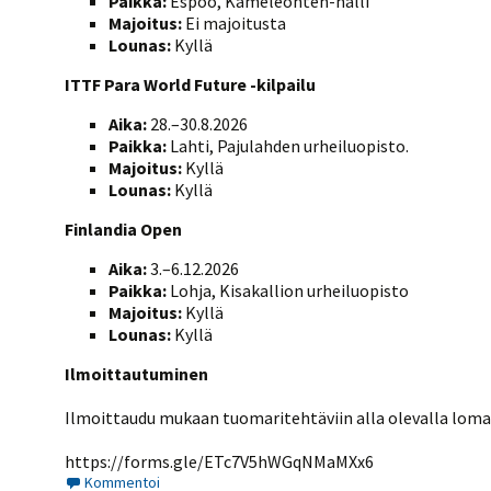
Paikka:
Espoo, Kameleonten-halli
Majoitus:
Ei majoitusta
Lounas:
Kyllä
ITTF Para World Future -kilpailu
Aika:
28.–30.8.2026
Paikka:
Lahti, Pajulahden urheiluopisto.
Majoitus:
Kyllä
Lounas:
Kyllä
Finlandia Open
Aika:
3.–6.12.2026
Paikka:
Lohja, Kisakallion urheiluopisto
Majoitus:
Kyllä
Lounas:
Kyllä
Ilmoittautuminen
Ilmoittaudu mukaan
tuomari
tehtäviin alla olevalla lo
https://forms.gle/ETc7V5hWGqNMaMXx6
Kommentoi