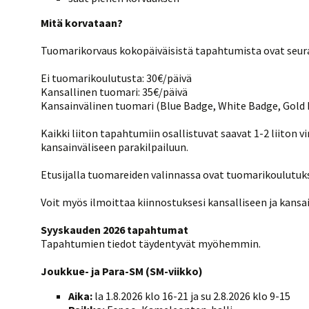
Mitä korvataan?
Tuomari
korvaus kokopäiväisistä tapahtumista ovat seur
Ei tuomarikoulutusta: 30€/päivä
Kansallinen tuomari: 35€/päivä
Kansainvälinen tuomari (Blue Badge, White Badge, Gold 
Kaikki liiton tapahtumiin osallistuvat saavat 1-2 liiton
kansainväliseen parakilpailuun.
Etusijalla tuomareiden valinnassa ovat tuomarikoulutuk
Voit myös ilmoittaa kiinnostuksesi kansalliseen ja kansa
Syyskauden 2026 tapahtumat
Tapahtumien tiedot täydentyvät myöhemmin.
Joukkue- ja Para-SM (SM-viikko)
Aika:
la 1.8.2026 klo 16-21 ja su 2.8.2026 klo 9-15