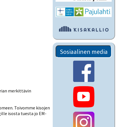
Sosiaalinen media
rian merkittävin
 Suomeen. Toivomme kisojen
lle isosta tuesta jo EM-