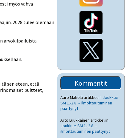
sesti myös vahva
ajiin. 2028 tulee olemaan
 arvokilpailuista
muksellaan.
Kommentit
itä sen eteen, että
erinomaiset puitteet,
Aaro Mäkelä
artikkeliin
Joukkue-
SM 1.-2.8. – ilmoittautuminen
päättynyt
Arto Luukkainen
artikkeliin
Joukkue-SM 1.-2.8. –
ilmoittautuminen päättynyt