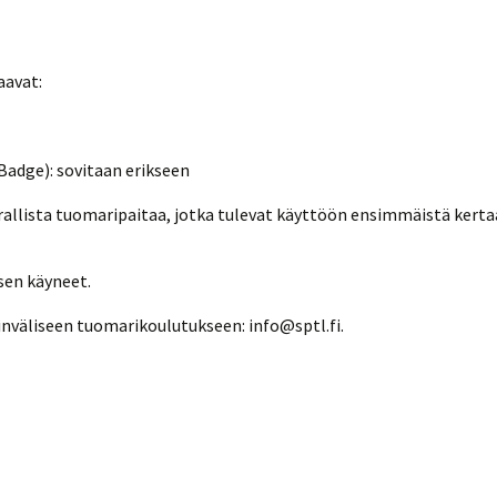
aavat:
Badge): sovitaan erikseen
 virallista tuomaripaitaa, jotka tulevat käyttöön ensimmäistä kert
sen käyneet.
inväliseen
tuomari
koulutukseen: info@sptl.fi.