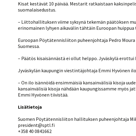
Kisat kestävät 10 päivää. Mestarit ratkaistaan kaksinpel
suomalaisedustus.
– Liittohallituksen viime syksynä tekemän päätöksen m
erinomainen lyhyen aikavälin tähtäin Euroopan huippua ta
Euroopan Pöytätennisliiton puheenjohtaja Pedro Moura o
Suomessa.
– Päätös kisaisännästä ei ollut helppo. Jyväskylä erottu
Jyväskylän kaupungin viestintäjohtaja Emmi Hyvönen iloit
– On ilo isännöidä ensimmäisiä kansainvälisiä kisoja uu
kansainvälisiä kisoja nähdään kaupungissamme myös jatko
Emmi Hyvönen tiivistää.
Lisätietoja
Suomen Pöytätennisliiton hallituksen puheenjohtaja Mi
president@sptl.fi
+358 40 0841662