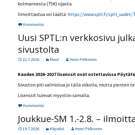
Kilpailujärjestäjien
Valiokunnat
kolmannesta (75€) sijasta.
ohjeet
Seurasiirrot
6-divisioona
Strategia 2025-2030
Ilmoittautua voi täältä:
https://www.sptl.fi/sptl_uudet
Rating-artikkelit
Kisajärjestäjien
Sarjatiedotteet
dokumentit
Vastuullisuus
Ilmoita epäasiallisesta
Kommentoi
Rating-manuaali
käytöksestä
Pelipaikat ja
Seuratiedotteet
NETU in English
joukkueiden
Uusi SPTL:n verkkosivu julkai
Rating-manuaali
yhteyshenkilöt
Hallintosääntö
Tietosuoja
sivustolta
Julkaistut Rating-listat
Päivärating
22.7.2026
Muut
Henri Pelkonen
Kauden 2026-2027 lisenssit ovat ostettavissa Pöytätenn
Sivuston piti valmistua jo tällä viikolla, mutta pienten t
Lisenssit tulevat myyntiin samalla.
Kommentoi
Joukkue-SM 1.-2.8. – ilmoit
19.7.2026
Kilpailut
Henri Pelkonen