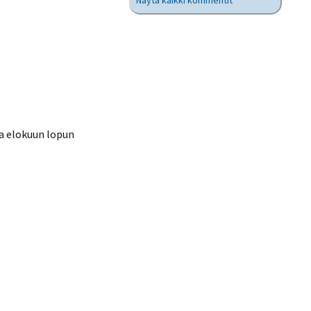
Näytä kaikki kommentit
aa elokuun lopun