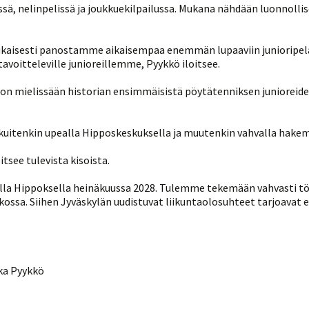
issä, nelinpelissä ja joukkuekilpailussa. Mukana nähdään luonnolli
ukaisesti panostamme aikaisempaa enemmän lupaaviin junioripela
voitteleville junioreillemme, Pyykkö iloitsee.
n mielissään historian ensimmäisistä pöytätenniksen junioreiden
i kuitenkin upealla Hipposkeskuksella ja muutenkin vahvalla hake
see tulevista kisoista.
della Hippoksella heinäkuussa 2028. Tulemme tekemään vahvasti tö
ssa. Siihen Jyväskylän uudistuvat liikuntaolosuhteet tarjoavat 
ka Pyykkö