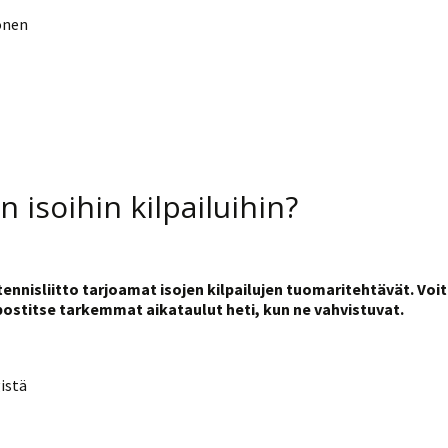
onen
 isoihin kilpailuihin?
nnisliitto tarjoamat isojen kilpailujen
tuomari
tehtävät. Voi
itse tarkemmat aikataulut heti, kun ne vahvistuvat.
istä