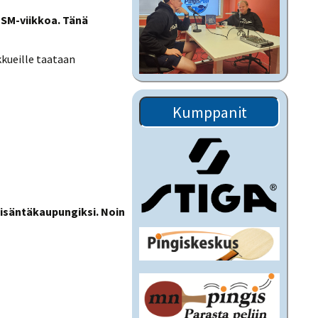
 SM-viikkoa. Tänä
kkueille taataan
Kumppanit
 isäntäkaupungiksi. Noin