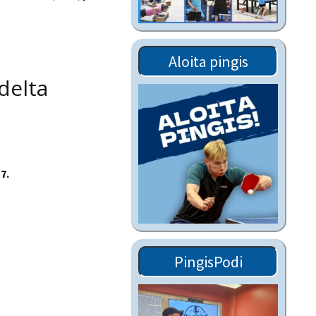
Tiedostot vanhoilta
sivuilta
Viestitiedotteet
Aloita pingis
vanhoilta sivuilta
udelta
Muut tiedotteet
17.
PingisPodi