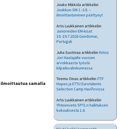
Jouko Mikkola
artikkeliin
Joukkue-SM 1.-2.8. –
ilmoittautuminen päättynyt
Arto Luukkainen
artikkeliin
Junioreiden EM-kisat
10.-19.7.2026 Gondomar,
Portugali
Juha Suotmaa
artikkeliin
Kiitos
Jori Haatajalle vuosien
arvokkaasta työstä
kilpailuvaliokunnassa
Teemu Oinas
artikkeliin
ITTF
t ilmoittautua samalla
Hopes ja ETTU Eurotalents
Selection Camp Havířovissa
Arto Luukkainen
artikkeliin
Yhteenveto SPTL:n hallituksen
kokouksesta 1.6.