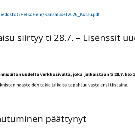
Venyttely
pöytätenniksessä-opas
/Tiedostot/PelkoHenr/Kansalliset2026_Kutsu.pdf
Olkapäävammojen
ennaltaehkäisevä
harjoitusopas
pöytätennispelaajille
Leirit
su siirtyy ti 28.7. – Lisenssit u
EU-Erasmus:
Maahanmuuttajien
kotouttaminen ja
sukupuolten tasa-arvo
pöytätenniksessä
kattavan osallisuuden
kautta
isliiton uudelta verkkosivulta, joka julkaistaan ti 28.7. klo 
eknisten haasteiden takia julkaisu tapahtuu vasta ensi tiistaina.
tautuminen päättynyt