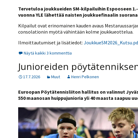
Tervetuloa joukkueiden SM-kilpailuihin Espooseen 1.-
vuonna YLE lähettää naisten joukkuefinaalin suorana
Kilpailut ovat erinomainen kauden avaus Mestaruussarjan jo
consolationin myötä vähintään kolme joukkueottelua.
Ilmoittautumiset ja lisätiedot:
JoukkueSM2026_Kutsu.pd
Näytä kaikki 3 kommenttia
Junioreiden pöytätenniksen
17.7.2026
Muut
Henri Pelkonen
Euroopan Pöytätennisliiton hallitus on valinnut Jyvä
550 maanosan huippujunioria yli 40 maasta saapuu uu