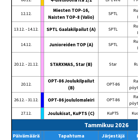
Miesten TOP-16,
Rus
12.12.
SPTL
Naisten TOP-8 (Valio)
H
Rus
13.12. - 14.12.
SPTL Gaalakilpailut (A)
SPTL
H
Rus
14.12.
Junioreiden TOP (A)
SPTL
H
20.12. - 21.12.
STARXMAS, Star (B)
Star
Ru
OPT-86 Joulukilpailut
Rat
20.12.
OPT-86
(B)
pöytä
Rat
26.12. - 31.12.
OPT-86 joululomaleiri
OPT-86
pöytä
27.12.
Joulukisat, KuPTS (C)
KuPTS
Kuop
Tammikuu 2026
Päivämäärä
Tapahtuma
Järjestäjä
P