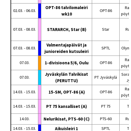
OPT-86 talvilomaleiri
Rat
02.03. - 06.03.
OPT-86
wk10
pöytä
07.03. - 08.03.
STARARCH, Star (B)
Star
Ru
Valmentajapäivät ja
07.03. - 08.03.
SPTL
Olym
junioreiden kutsuleiri
Rat
07.03.
1-divisioona 5/6, Oulu
OPT-86
pöytä
Jyväskylän Talvikisat
Soras
07.03.
PT Jyväskylä
(PERUTTU)
Jy
Rat
14.03. - 15.03.
15-SM, OPT-86 (A)
OPT-86
pöytä
14.03. - 15.03.
PT 75 kansalliset (A)
PT 75
T
14.03.
Nelurikisat, PTS-60 (C)
PTS-60
Ru
14.03. - 15.03.
Aikuisleiri 1
SPTL
Tu