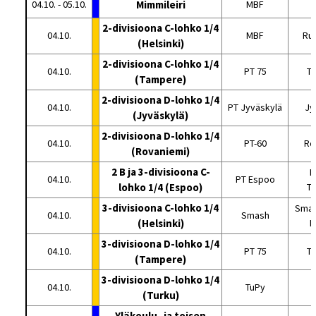
04.10. - 05.10.
Mimmileiri
MBF
2-divisioona C-lohko 1/4
04.10.
MBF
Ru
(Helsinki)
2-divisioona C-lohko 1/4
04.10.
PT 75
T
(Tampere)
2-divisioona D-lohko 1/4
04.10.
PT Jyväskylä
Jy
(Jyväskylä)
2-divisioona D-lohko 1/4
04.10.
PT-60
Ro
(Rovaniemi)
2 B ja 3-divisioona C-
E
04.10.
PT Espoo
lohko 1/4 (Espoo)
Tu
3-divisioona C-lohko 1/4
Smas
04.10.
Smash
(Helsinki)
H
3-divisioona D-lohko 1/4
04.10.
PT 75
T
(Tampere)
3-divisioona D-lohko 1/4
04.10.
TuPy
(Turku)
Yläkoulu- ja toisen