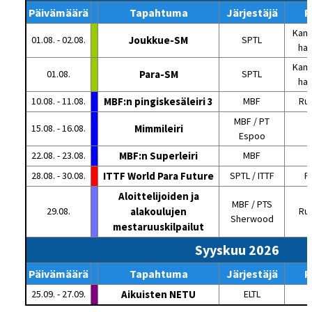
Päivämäärä
Tapahtuma
Järjestäjä
P
Kame
01.08. - 02.08.
Joukkue-SM
SPTL
hal
Kame
01.08.
Para-SM
SPTL
hal
10.08. - 11.08.
MBF:n pingiskesäleiri 3
MBF
Ru
MBF / PT
15.08. - 16.08.
Mimmileiri
Espoo
22.08. - 23.08.
MBF:n Superleiri
MBF
28.08. - 30.08.
ITTF World Para Future
SPTL / ITTF
Pa
Aloittelijoiden ja
MBF / PTS
29.08.
alakoulujen
Ru
Sherwood
mestaruuskilpailut
Syyskuu 2026
Päivämäärä
Tapahtuma
Järjestäjä
P
25.09. - 27.09.
Aikuisten NETU
ELTL