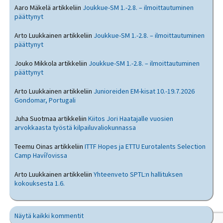
Aaro Mäkelä
artikkeliin
Joukkue-SM 1.-2.8. – ilmoittautuminen
päättynyt
Arto Luukkainen
artikkeliin
Joukkue-SM 1.-2.8. – ilmoittautuminen
päättynyt
Jouko Mikkola
artikkeliin
Joukkue-SM 1.-2.8. – ilmoittautuminen
päättynyt
Arto Luukkainen
artikkeliin
Junioreiden EM-kisat 10.-19.7.2026
Gondomar, Portugali
Juha Suotmaa
artikkeliin
Kiitos Jori Haatajalle vuosien
arvokkaasta työstä kilpailuvaliokunnassa
Teemu Oinas
artikkeliin
ITTF Hopes ja ETTU Eurotalents Selection
Camp Havířovissa
Arto Luukkainen
artikkeliin
Yhteenveto SPTL:n hallituksen
kokouksesta 1.6.
Näytä kaikki kommentit