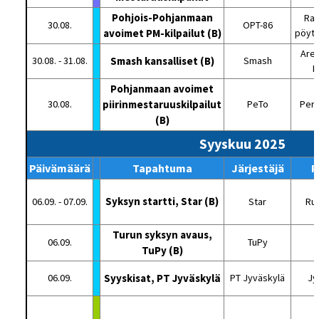
Pohjois-Pohjanmaan
Rat
30.08.
OPT-86
avoimet PM-kilpailut (B)
pöytä
Are
30.08. - 31.08.
Smash kansalliset (B)
Smash
H
Pohjanmaan avoimet
30.08.
piirinmestaruuskilpailut
PeTo
Perä
(B)
Syyskuu 2025
Päivämäärä
Tapahtuma
Järjestäjä
P
Syksyn startti, Star (B)
06.09. - 07.09.
Star
Ru
Turun syksyn avaus,
06.09.
TuPy
TuPy (B)
06.09.
Syyskisat, PT Jyväskylä
PT Jyväskylä
Jy