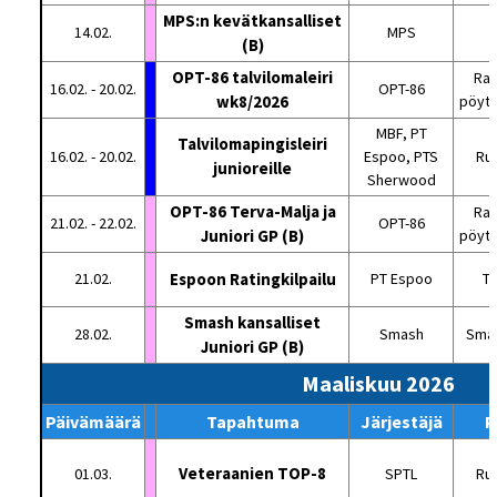
MPS:n kevätkansalliset
14.02.
MPS
M
(B)
OPT-86 talvilomaleiri
Rat
16.02. - 20.02.
OPT-86
wk8/2026
pöytä
MBF, PT
Talvilomapingisleiri
16.02. - 20.02.
Espoo, PTS
Ru
junioreille
Sherwood
OPT-86 Terva-Malja ja
Rat
21.02. - 22.02.
OPT-86
Juniori GP (B)
pöytä
21.02.
Espoon Ratingkilpailu
PT Espoo
Tu
Smash kansalliset
28.02.
Smash
Smas
Juniori GP (B)
Maaliskuu 2026
Päivämäärä
Tapahtuma
Järjestäjä
P
Veteraanien TOP-8
01.03.
SPTL
Ru