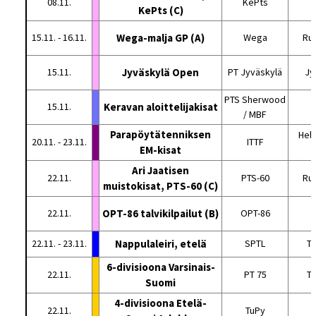
08.11.
KePts
KePts (C)
15.11. - 16.11.
Wega-malja GP (A)
Wega
Ru
15.11.
Jyväskylä Open
PT Jyväskylä
Jy
PTS Sherwood
15.11.
Keravan aloittelijakisat
K
/ MBF
Parapöytätenniksen
Hel
20.11. - 23.11.
ITTF
EM-kisat
Ari Jaatisen
22.11.
PTS-60
Ru
muistokisat, PTS-60 (C)
22.11.
OPT-86 talvikilpailut (B)
OPT-86
22.11. - 23.11.
Nappulaleiri, etelä
SPTL
Tu
6-divisioona Varsinais-
22.11.
PT 75
T
Suomi
4-divisioona Etelä-
22.11.
TuPy