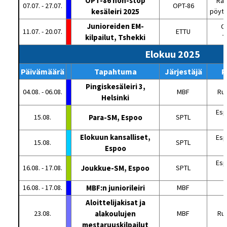
OPT-86 non-stop
Rat
07.07. - 27.07.
OPT-86
kesäleiri 2025
pöytä
Junioreiden EM-
O
11.07. - 20.07.
ETTU
kilpailut, Tshekki
T
Elokuu 2025
Päivämäärä
Tapahtuma
Järjestäjä
P
Pingiskesäleiri 3,
04.08. - 06.08.
MBF
Ru
Helsinki
Esp
15.08.
Para-SM, Espoo
SPTL
Elokuun kansalliset,
Esp
15.08.
SPTL
Espoo
Esp
16.08. - 17.08.
Joukkue-SM, Espoo
SPTL
16.08. - 17.08.
MBF:n juniorileiri
MBF
Aloittelijakisat ja
23.08.
alakoulujen
MBF
Ru
mestaruuskilpailut