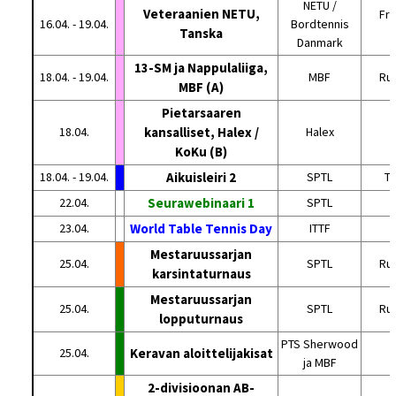
NETU /
Veteraanien NETU,
Fre
16.04. - 19.04.
Bordtennis
Tanska
T
Danmark
13-SM ja Nappulaliiga,
18.04. - 19.04.
MBF
Ru
MBF (A)
Pietarsaaren
18.04.
kansalliset, Halex /
Halex
KoKu (B)
18.04. - 19.04.
Aikuisleiri 2
SPTL
Tu
22.04.
Seurawebinaari 1
SPTL
23.04.
World Table Tennis Day
ITTF
Mestaruussarjan
25.04.
SPTL
Ru
karsintaturnaus
Mestaruussarjan
25.04.
SPTL
Ru
lopputurnaus
PTS Sherwood
25.04.
Keravan aloittelijakisat
K
ja MBF
2-divisioonan AB-