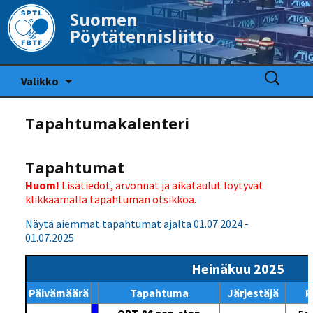
Suomen
Pöytätennisliitto
Siirry
Haku:
Valikko
sisältöön
Tapahtumakalenteri
Tapahtumat
Huom!
Lisätiedot, arvonnat ja aikataulut löytyvät
klikkaamalla tapahtuman otsikkoa.
Näytä aiemmat tapahtumat ajalta 01.07.2024 -
01.07.2025
Heinäkuu 2025
Päivämäärä
Tapahtuma
Järjestäjä
P