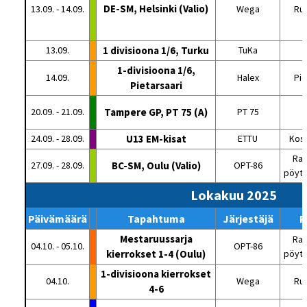
DE-SM, Helsinki (Valio)
13.09. - 14.09.
Wega
Ru
13.09.
1 divisioona 1/6, Turku
TuKa
1-divisioona 1/6,
14.09.
Halex
Pie
Pietarsaari
20.09. - 21.09.
Tampere GP, PT 75 (A)
PT 75
V
24.09. - 28.09.
U13 EM-kisat
ETTU
Kost
Rat
27.09. - 28.09.
BC-SM, Oulu (Valio)
OPT-86
pöytä
Lokakuu 2025
Päivämäärä
Tapahtuma
Järjestäjä
P
Mestaruussarja
Rat
04.10. - 05.10.
OPT-86
kierrokset 1-4 (Oulu)
pöytä
1-divisioona kierrokset
04.10.
Wega
Ru
4-6