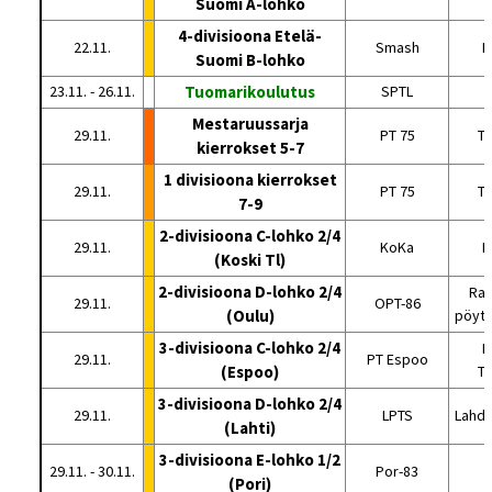
Suomi A-lohko
4-divisioona Etelä-
22.11.
Smash
H
Suomi B-lohko
23.11. - 26.11.
Tuomarikoulutus
SPTL
Mestaruussarja
29.11.
PT 75
T
kierrokset 5-7
1 divisioona kierrokset
29.11.
PT 75
T
7-9
2-divisioona C-lohko 2/4
29.11.
KoKa
K
(Koski Tl)
2-divisioona D-lohko 2/4
Rat
29.11.
OPT-86
(Oulu)
pöytä
3-divisioona C-lohko 2/4
E
29.11.
PT Espoo
(Espoo)
Tu
3-divisioona D-lohko 2/4
29.11.
LPTS
Lahde
(Lahti)
3-divisioona E-lohko 1/2
29.11. - 30.11.
Por-83
(Pori)