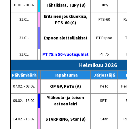
31.01. - 01.02.
Tähtikisat, TuPy (B)
TuPy
Erilainen joukkuekisa,
31.01.
PTS-60
Ru
PTS-60 (C)
31.01.
Espoon alottelijakisat
PT Espoo
Tu
31.01.
PT 75:n 50-vuotisjuhlat
PT 75
T
Helmikuu 2026
Päivämäärä
Tapahtuma
Järjestäjä
P
07.02. - 08.02.
OP GP, PeTo (A)
PeTo
Perä
Yläkoulu- ja toisen
09.02. - 13.02.
SPTL
Pa
asteen leiri
14.02. - 15.02.
STARPRING, Star (B)
Star
Ru