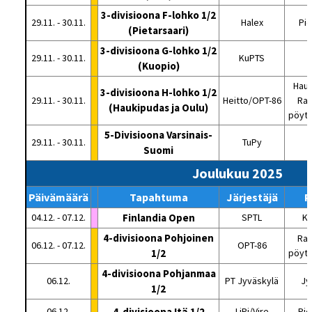
3-divisioona F-lohko 1/2
29.11. - 30.11.
Halex
Pie
(Pietarsaari)
3-divisioona G-lohko 1/2
29.11. - 30.11.
KuPTS
K
(Kuopio)
Hauk
3-divisioona H-lohko 1/2
29.11. - 30.11.
Heitto/OPT-86
Rat
(Haukipudas ja Oulu)
pöytä
5-Divisioona Varsinais-
29.11. - 30.11.
TuPy
Suomi
Joulukuu 2025
Päivämäärä
Tapahtuma
Järjestäjä
P
04.12. - 07.12.
Finlandia Open
SPTL
Ki
4-divisioona Pohjoinen
Rat
06.12. - 07.12.
OPT-86
1/2
pöytä
4-divisioona Pohjanmaa
06.12.
PT Jyväskylä
Jy
1/2
06.12.
4-divisioona Itä 1/2
LiPi/Vire
Pie