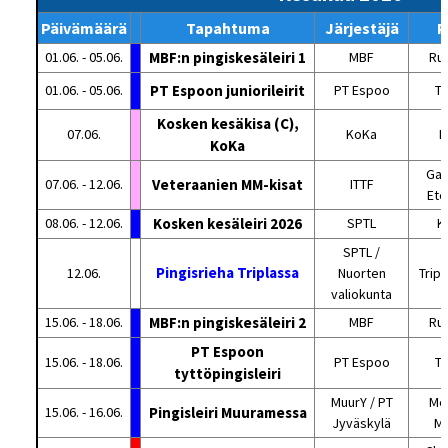
Päivämäärä
Tapahtuma
Järjestäjä
P
01.06. - 05.06.
MBF:n pingiskesäleiri 1
MBF
Ru
01.06. - 05.06.
PT Espoon juniorileirit
PT Espoo
Tu
Kosken kesäkisa (C),
07.06.
KoKa
K
KoKa
Gan
07.06. - 12.06.
Veteraanien MM-kisat
ITTF
Ete
08.06. - 12.06.
Kosken kesäleiri 2026
SPTL
K
SPTL /
Pingisrieha Triplassa
12.06.
Nuorten
Tripl
valiokunta
15.06. - 18.06.
MBF:n pingiskesäleiri 2
MBF
Ru
PT Espoon
15.06. - 18.06.
PT Espoo
Tu
tyttöpingisleiri
MuurY / PT
Met
15.06. - 16.06.
Pingisleiri Muuramessa
Jyväskylä
M