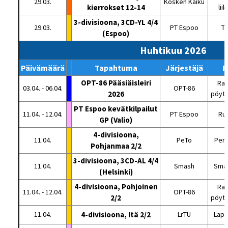
29.03.
Kosken Kaiku
kierrokset 12-14
lii
3-divisioona, 3CD-YL 4/4
29.03.
PT Espoo
Tu
(Espoo)
Huhtikuu 2026
Päivämäärä
Tapahtuma
Järjestäjä
P
OPT-86 Pääsiäisleiri
Rat
03.04. - 06.04.
OPT-86
2026
pöytä
PT Espoo kevätkilpailut
11.04. - 12.04.
PT Espoo
Ru
GP (Valio)
4-divisioona,
11.04.
PeTo
Perä
Pohjanmaa 2/2
3-divisioona, 3CD-AL 4/4
11.04.
Smash
Smas
(Helsinki)
4-divisioona, Pohjoinen
Rat
11.04. - 12.04.
OPT-86
2/2
pöytä
11.04.
4-divisioona, Itä 2/2
LrTU
Lapp