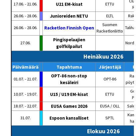
Clu
17.06. - 21.06.
U21 EM-kisat
ETTU
R
26.06. - 28.06.
Junioreiden NETU
ELTL
Rakv
Suomen
26.06. - 28.06.
Racketlon Finnish Open
Talihal
Racketlonliitto
Pingispelaajien
27.06.
Nordc
golfkilpailut
Heinäkuu 2026
Päivämäärä
Tapahtuma
Järjestäjä
P
OPT-86 non-stop
Rat
01.07. - 21.07.
OPT-86
kesäleiri
pöytä
Go
10.07. - 19.07.
U15 / U19 EM-kisat
ETTU
Po
18.07. - 22.07.
EUSA Games 2026
EUSA / OLL
Saler
Kame
31.07.
Espoon kansalliset
SPTL
hal
Elokuu 2026