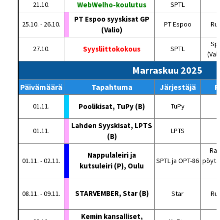
21.10.
WebWelho-koulutus
SPTL
PT Espoo syyskisat GP
25.10. - 26.10.
PT Espoo
Ru
(Valio)
Spo
27.10.
Syysliittokokous
SPTL
(Val
Marraskuu 2025
Päivämäärä
Tapahtuma
Järjestäjä
P
01.11.
Poolikisat, TuPy (B)
TuPy
Lahden Syyskisat, LPTS
01.11.
LPTS
(B)
Rat
Nappulaleiri ja
01.11. - 02.11.
SPTL ja OPT-86
pöytät
kutsuleiri (P), Oulu
STARVEMBER, Star (B)
08.11. - 09.11.
Star
Ru
Kemin kansalliset,