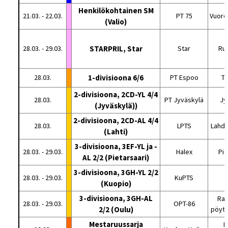
Henkilökohtainen SM
21.03. - 22.03.
PT 75
Vuore
(Valio)
28.03. - 29.03.
STARPRIL, Star
Star
Ru
28.03.
1-divisioona 6/6
PT Espoo
Tu
2-divisioona, 2CD-YL 4/4
28.03.
PT Jyväskylä
Jy
(Jyväskylä))
2-divisioona, 2CD-AL 4/4
28.03.
LPTS
Lahde
(Lahti)
3-divisioona, 3EF-YL ja -
28.03. - 29.03.
Halex
Pie
AL 2/2 (Pietarsaari)
3-divisioona, 3GH-YL 2/2
28.03. - 29.03.
KuPTS
K
(Kuopio)
3-divisioona, 3GH-AL
Rat
28.03. - 29.03.
OPT-86
2/2 (Oulu)
pöytä
Mestaruussarja
K