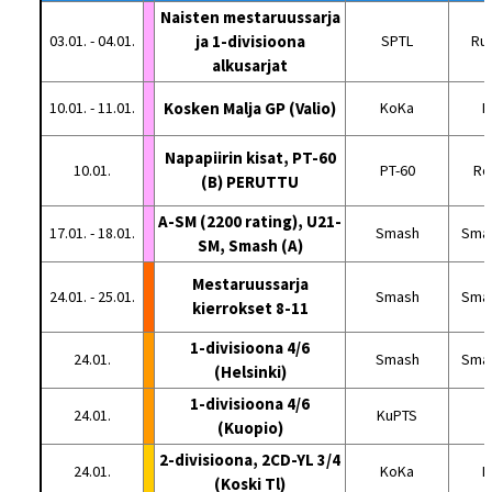
Naisten mestaruussarja
03.01. - 04.01.
ja 1-divisioona
SPTL
Ru
alkusarjat
10.01. - 11.01.
Kosken Malja GP (Valio)
KoKa
K
Napapiirin kisat, PT-60
10.01.
PT-60
Ro
(B) PERUTTU
A-SM (2200 rating), U21-
17.01. - 18.01.
Smash
Smas
SM, Smash (A)
Mestaruussarja
24.01. - 25.01.
Smash
Smas
kierrokset 8-11
1-divisioona 4/6
24.01.
Smash
Smas
(Helsinki)
1-divisioona 4/6
24.01.
KuPTS
K
(Kuopio)
2-divisioona, 2CD-YL 3/4
24.01.
KoKa
K
(Koski Tl)