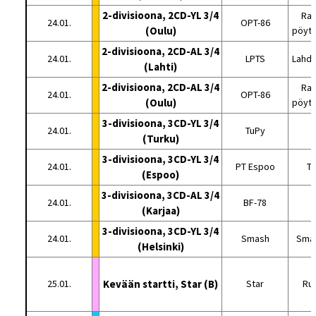
2-divisioona, 2CD-YL 3/4
Rat
24.01.
OPT-86
(Oulu)
pöytä
2-divisioona, 2CD-AL 3/4
24.01.
LPTS
Lahde
(Lahti)
2-divisioona, 2CD-AL 3/4
Rat
24.01.
OPT-86
(Oulu)
pöytä
3-divisioona, 3CD-YL 3/4
24.01.
TuPy
(Turku)
3-divisioona, 3CD-YL 3/4
24.01.
PT Espoo
Tu
(Espoo)
3-divisioona, 3CD-AL 3/4
24.01.
BF-78
(Karjaa)
3-divisioona, 3CD-YL 3/4
24.01.
Smash
Smas
(Helsinki)
25.01.
Kevään startti, Star (B)
Star
Ru