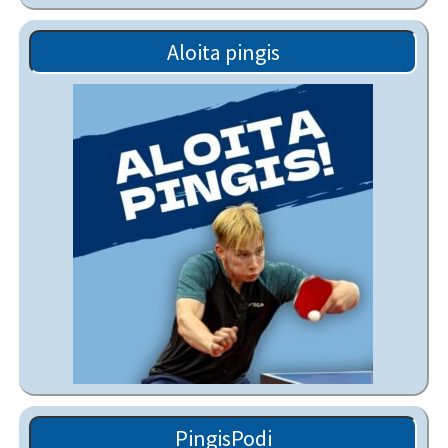
Aloita pingis
PingisPodi