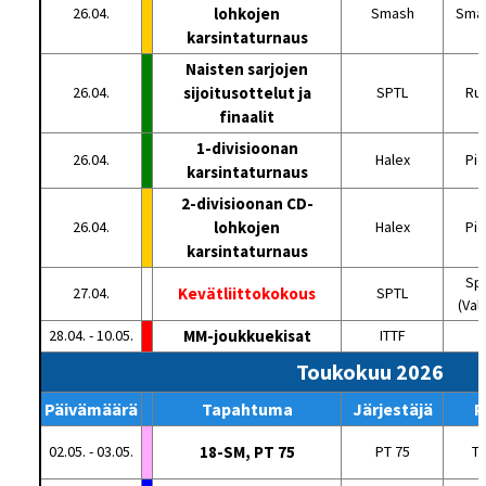
26.04.
lohkojen
Smash
Smas
karsintaturnaus
Naisten sarjojen
26.04.
sijoitusottelut ja
SPTL
Ru
finaalit
1-divisioonan
26.04.
Halex
Pie
karsintaturnaus
2-divisioonan CD-
26.04.
lohkojen
Halex
Pie
karsintaturnaus
Spo
27.04.
Kevätliittokokous
SPTL
(Val
28.04. - 10.05.
MM-joukkuekisat
ITTF
L
Toukokuu 2026
Päivämäärä
Tapahtuma
Järjestäjä
P
02.05. - 03.05.
18-SM, PT 75
PT 75
T