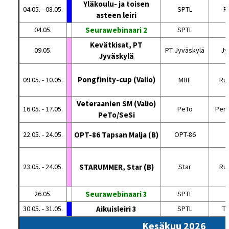
Yläkoulu- ja toisen
04.05. - 08.05.
SPTL
Pa
asteen leiri
04.05.
Seurawebinaari 2
SPTL
Kevätkisat, PT
09.05.
PT Jyväskylä
Jy
Jyväskylä
Pongfinity-cup (Valio)
09.05. - 10.05.
MBF
Ru
Veteraanien SM (Valio)
16.05. - 17.05.
PeTo
Perä
PeTo/SeSi
22.05. - 24.05.
OPT-86 Tapsan Malja (B)
OPT-86
23.05. - 24.05.
STARUMMER, Star (B)
Star
Ru
26.05.
Seurawebinaari 3
SPTL
30.05. - 31.05.
Aikuisleiri 3
SPTL
Tu
Kesäkuu 2026