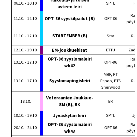
06.10. - 10.10.
SPTL
Pa
asteen leiri
Rat
11.10. - 12.10.
OPT-86 syyskilpailut (B)
OPT-86
pöytä
STARTEMBER (B)
11.10. - 12.10.
Star
Ru
12.10. - 19.10.
EM-joukkuekisat
ETTU
Zada
OPT-86 syyslomaleiri
Rat
13.10. - 17.10.
OPT-86
wk42
pöytä
MBF, PT
Syyslomapingisleiri
13.10. - 17.10.
Espoo, PTS
Ru
Sherwood
Veteraanien Joukkue-
18.10.
BK
SM (B), BK
18.10. - 19.10.
Jyväskylän leiri
SPTL
Jy
OPT-86 syyslomaleiri
Rat
20.10. - 24.10.
OPT-86
wk43
pöytä