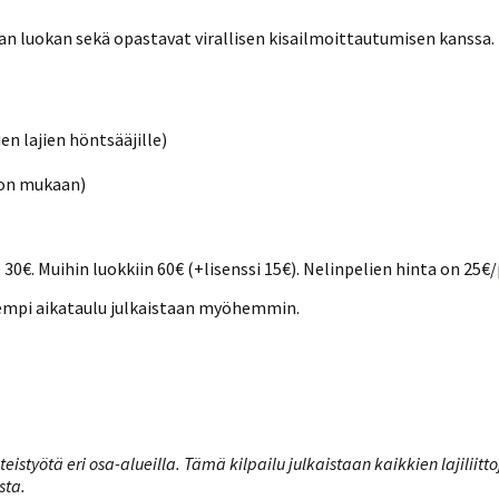
kean luokan sekä opastavat virallisen kisailmoittautumisen kanssa.
kien lajien höntsääjille)
ason mukaan)
 30€. Muihin luokkiin 60€ (+lisenssi 15€). Nelinpelien hinta on 25€/
rkempi aikataulu julkaistaan myöhemmin.
styötä eri osa-alueilla. Tämä kilpailu julkaistaan kaikkien lajiliittoje
sta.