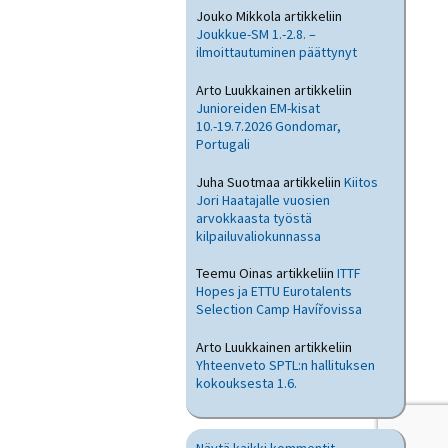
Jouko Mikkola
artikkeliin
Joukkue-SM 1.-2.8. –
ilmoittautuminen päättynyt
Arto Luukkainen
artikkeliin
Junioreiden EM-kisat
10.-19.7.2026 Gondomar,
Portugali
Juha Suotmaa
artikkeliin
Kiitos
Jori Haatajalle vuosien
arvokkaasta työstä
kilpailuvaliokunnassa
Teemu Oinas
artikkeliin
ITTF
Hopes ja ETTU Eurotalents
Selection Camp Havířovissa
Arto Luukkainen
artikkeliin
Yhteenveto SPTL:n hallituksen
kokouksesta 1.6.