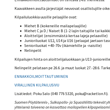
Kaavakkeen avulla järjestäjät neuvovat osallistujille oi
Kilpailuluokkia uusille pelaajille ovat:
Miehet B (kokeneille mailapelaajille)
Miehet C ja D / Naiset B (1-2 lajin taitajille tai kaik
Aloittelijat (ensimmäistä kertaa lajeja pelaaville)
Junioriluokat U12, U14 ja U16 (pelaajat jaetaan t
Senioriluokat +40-70v (ikämiehille ja -naisille)
Nelinpelit
Kilpailujen hinta on aloittelijaluokkaan ja U13-junioreille
Nelinpelit pelataan pe 26.6. ja muut luokat 27.-28.6. Ta
ENNAKKOILMOITTAUTUMINEN
VIRALLINEN KILPAILUSIVU
Lisätiedot: Poku Salo (040 776 5320, poku@racketlon.fi).
Suomen Pöytätennis-, Sulkapallo- ja Squashliitto tekevät yhtei
yhteisenä toiveena on kasvattaa mailapelien kilpapelaami