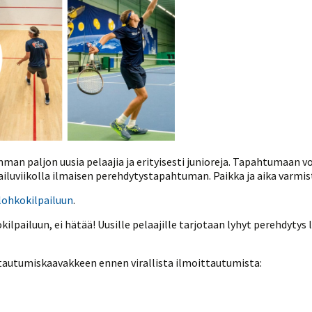
Venyttely
pöytätenniksessä-opas
Olkapäävammojen
ennaltaehkäisevä
harjoitusopas
pöytätennispelaajille
Leirit
EU-Erasmus:
Maahanmuuttajien
kotouttaminen ja
sukupuolten tasa-arvo
pöytätenniksessä
kattavan osallisuuden
kautta
an paljon uusia pelaajia ja erityisesti junioreja. Tapahtumaan voi
lpailuviikolla ilmaisen perehdytystapahtuman. Paikka ja aika varmis
lohkokilpailuun
.
ilpailuun, ei hätää! Uusille pelaajille tarjotaan lyhyt perehdytys 
tautumiskaavakkeen ennen virallista ilmoittautumista: