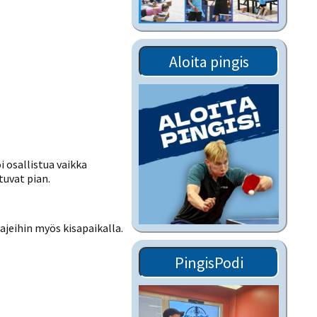
Tiedostot vanhoilta
sivuilta
Viestitiedotteet
Aloita pingis
vanhoilta sivuilta
Muut tiedotteet
 osallistua vaikka
tuvat pian.
lajeihin myös kisapaikalla.
PingisPodi