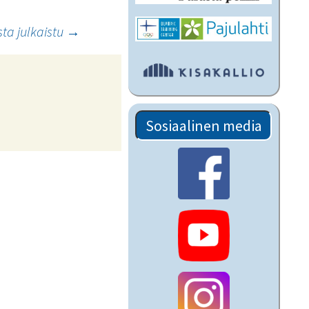
sta julkaistu
→
Sosiaalinen media