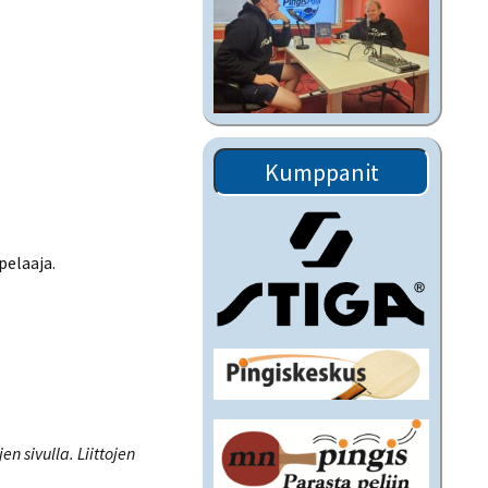
Kumppanit
pelaaja.
n sivulla. Liittojen