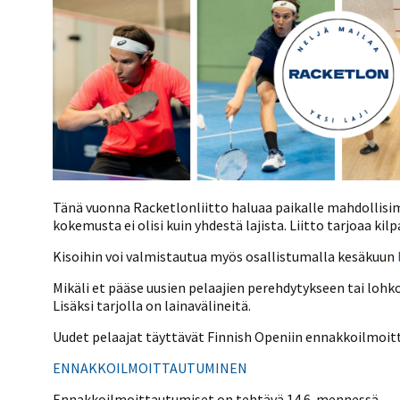
Kilpailujärjestäjien
Valiokunnat
ohjeet
Seurasiirrot
6-divisioona
Strategia 2025-2030
Rating-artikkelit
Kisajärjestäjien
Sarjatiedotteet
dokumentit
Vastuullisuus
Ilmoita epäasiallisesta
Rating-manuaali
käytöksestä
Pelipaikat ja
Seuratiedotteet
NETU in English
joukkueiden
Julkaistut Rating-listat
Päivärating
yhteyshenkilöt
Hallintosääntö
Tietosuoja
Tänä vuonna Racketlonliitto haluaa paikalle mahdollisimm
kokemusta ei olisi kuin yhdestä lajista. Liitto tarjoaa ki
Kisoihin voi valmistautua myös osallistumalla kesäkuun
Mikäli et pääse uusien pelaajien perehdytykseen tai lohkok
Lisäksi tarjolla on lainavälineitä.
Uudet pelaajat täyttävät Finnish Openiin ennakkoilmoit
ENNAKKOILMOITTAUTUMINEN
Ennakkoilmoittautumiset on tehtävä 14.6. mennessä.