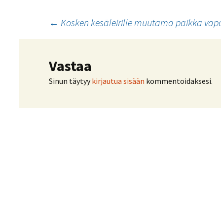
Artikkelien
←
Kosken kesäleirille muutama paikka va
selaus
Vastaa
Sinun täytyy
kirjautua sisään
kommentoidaksesi.