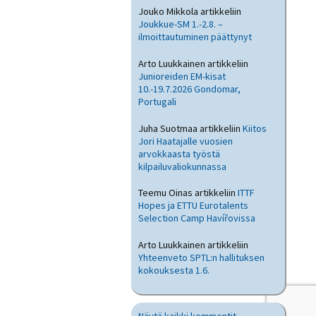
Jouko Mikkola
artikkeliin
Joukkue-SM 1.-2.8. –
ilmoittautuminen päättynyt
Arto Luukkainen
artikkeliin
Junioreiden EM-kisat
10.-19.7.2026 Gondomar,
Portugali
Juha Suotmaa
artikkeliin
Kiitos
Jori Haatajalle vuosien
arvokkaasta työstä
kilpailuvaliokunnassa
Teemu Oinas
artikkeliin
ITTF
Hopes ja ETTU Eurotalents
Selection Camp Havířovissa
Arto Luukkainen
artikkeliin
Yhteenveto SPTL:n hallituksen
kokouksesta 1.6.