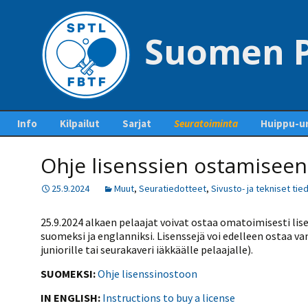
Suomen P
Siirry
Info
Kilpailut
Sarjat
Seuratoiminta
Huippu-ur
sisältöön
Yhteystiedot – Contact
Tapahtumakalenteri
Sarjaottelupöytäkirjat
Jäsenseurat ja
Maajoukk
us
Ohje lisenssien ostamiseen
ja sarjasäännöt
lisenssien hankinta
Kilpailuiden
Kansainväl
Pankkitilit ja liiton
ottelupohjia ja
Mestaruussarja
Seurakehitys
25.9.2024
Muut
,
Seuratiedotteet
,
Sivusto- ja tekniset tie
perimät maksut
lomakkeita
Pöytäten
1-divisioona
Ohje lisenssien ostamiseen
polku
Pöytätennisrahasto
Kilpailutiedotteet ja -
25.9.2024 alkaen pelaajat voivat ostaa omatoimisesti lisen
tiedostot
2-divisioona
Lisenssihinnat 2025 –
SUEK
suomeksi ja englanniksi. Lisenssejä voi edelleen ostaa va
Säännöt
Kurinpitosäännöt
2026
juniorille tai seurakaveri iäkkäälle pelaajalle).
Ylituomarin
3-divisioona
raporttiohjeet
Liittokokoukset
Seuran perustaminen
SUOMEKSI:
Ohje lisenssinostoon
4-divisioona
GP-kilpailut
Hallitus
Pelaajalistat ja lisenssit
IN ENGLISH:
Instructions to buy a license
5-divisioona