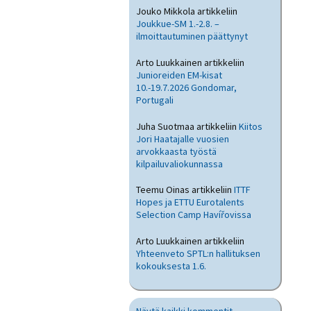
Jouko Mikkola
artikkeliin
Joukkue-SM 1.-2.8. –
ilmoittautuminen päättynyt
Arto Luukkainen
artikkeliin
Junioreiden EM-kisat
10.-19.7.2026 Gondomar,
Portugali
Juha Suotmaa
artikkeliin
Kiitos
Jori Haatajalle vuosien
arvokkaasta työstä
kilpailuvaliokunnassa
Teemu Oinas
artikkeliin
ITTF
Hopes ja ETTU Eurotalents
Selection Camp Havířovissa
Arto Luukkainen
artikkeliin
Yhteenveto SPTL:n hallituksen
kokouksesta 1.6.