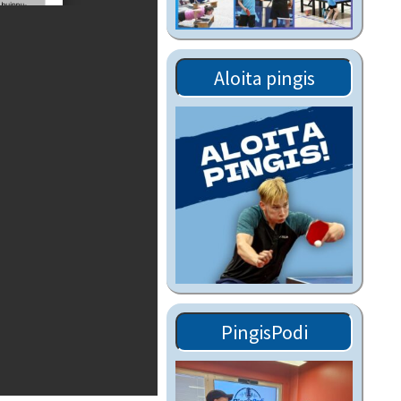
Tiedostot vanhoilta
sivuilta
Viestitiedotteet
Aloita pingis
vanhoilta sivuilta
Muut tiedotteet
PingisPodi