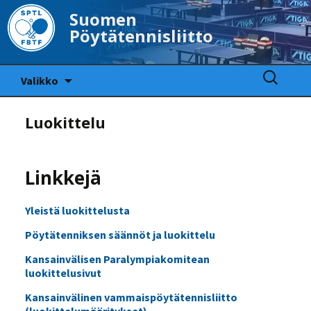
Suomen
Pöytätennisliitto
Siirry
Haku:
Valikko
sisältöön
Luokittelu
Linkkejä
Yleistä luokittelusta
Pöytätenniksen säännöt ja luokittelu
Kansainvälisen Paralympiakomitean
luokittelusivut
Kansainvälinen vammaispöytätennisliitto