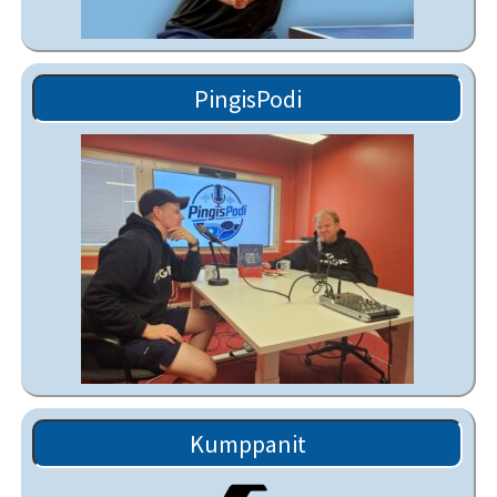
PingisPodi
Kumppanit