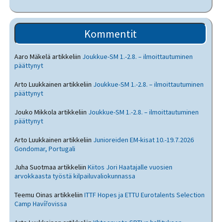
Kommentit
Aaro Mäkelä
artikkeliin
Joukkue-SM 1.-2.8. – ilmoittautuminen
päättynyt
Arto Luukkainen
artikkeliin
Joukkue-SM 1.-2.8. – ilmoittautuminen
päättynyt
Jouko Mikkola
artikkeliin
Joukkue-SM 1.-2.8. – ilmoittautuminen
päättynyt
Arto Luukkainen
artikkeliin
Junioreiden EM-kisat 10.-19.7.2026
Gondomar, Portugali
Juha Suotmaa
artikkeliin
Kiitos Jori Haatajalle vuosien
arvokkaasta työstä kilpailuvaliokunnassa
Teemu Oinas
artikkeliin
ITTF Hopes ja ETTU Eurotalents Selection
Camp Havířovissa