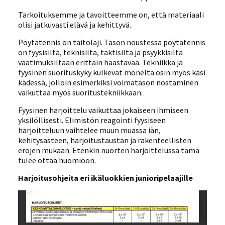
Tarkoituksemme ja tavoitteemme on, että materiaali
olisi jatkuvasti elävä ja kehittyvä.
Pöytätennis on taitolaji. Tason noustessa pöytätennis
on fyysisiltä, teknisiltä, taktisilta ja psyykkisiltä
vaatimuksiltaan erittäin haastavaa. Tekniikka ja
fyysinen suorituskyky kulkevat monelta osin myös käsi
kädessä, jolloin esimerkiksi voimatason nostaminen
vaikuttaa myös suoritustekniikkaan.
Fyysinen harjoittelu vaikuttaa jokaiseen ihmiseen
yksilöllisesti. Elimistön reagointi fyysiseen
harjoitteluun vaihtelee muun muassa iän,
kehitysasteen, harjoitustaustan ja rakenteellisten
erojen mukaan. Etenkin nuorten harjoittelussa tämä
tulee ottaa huomioon.
Harjoitusohjeita eri ikäluokkien junioripelaajille