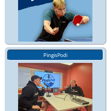
PingisPodi