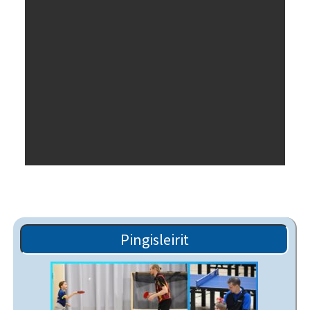
Pingisleirit