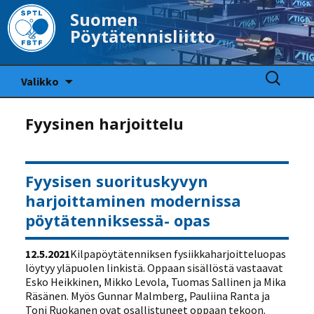
Suomen
Pöytätennisliitto
Siirry
Haku:
Valikko
sisältöön
Fyysinen harjoittelu
Fyysisen suorituskyvyn
harjoittaminen modernissa
pöytätenniksessä- opas
12.5.2021
Kilpapöytätenniksen fysiikkaharjoitteluopas
löytyy yläpuolen linkistä. Oppaan sisällöstä vastaavat
Esko Heikkinen, Mikko Levola, Tuomas Sallinen ja Mika
Räsänen. Myös Gunnar Malmberg, Pauliina Ranta ja
Toni Ruokanen ovat osallistuneet oppaan tekoon.