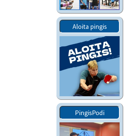
Tiedostot vanhoilta
sivuilta
Viestitiedotteet
Aloita pingis
vanhoilta sivuilta
Muut tiedotteet
PingisPodi