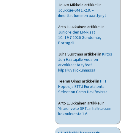
Jouko Mikkola
artikkeliin
Joukkue-SM 1.-2.8. –
ilmoittautuminen päättynyt
Arto Luukkainen
artikkeliin
Junioreiden EM-kisat
10.-19.7.2026 Gondomar,
Portugali
Juha Suotmaa
artikkeliin
Kiitos
Jori Haatajalle vuosien
arvokkaasta työstä
kilpailuvaliokunnassa
Teemu Oinas
artikkeliin
ITTF
Hopes ja ETTU Eurotalents
Selection Camp Havířovissa
Arto Luukkainen
artikkeliin
Yhteenveto SPTL:n hallituksen
kokouksesta 1.6.