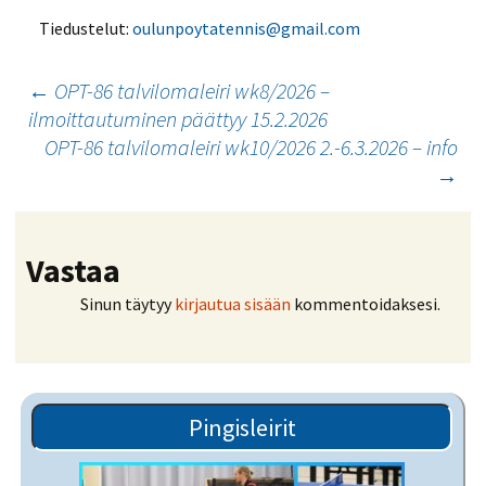
Tiedustelut:
oulunpoytatennis@gmail.com
Artikkelien
←
OPT-86 talvilomaleiri wk8/2026 –
ilmoittautuminen päättyy 15.2.2026
selaus
OPT-86 talvilomaleiri wk10/2026 2.-6.3.2026 – info
→
Vastaa
Sinun täytyy
kirjautua sisään
kommentoidaksesi.
Pingisleirit