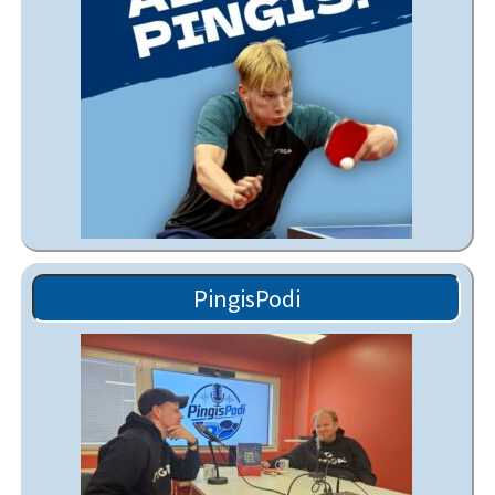
PingisPodi