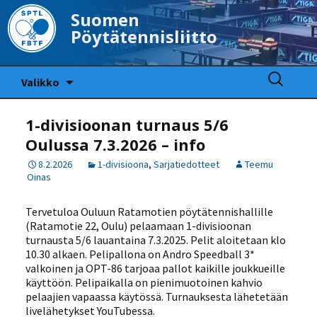
Suomen
Pöytätennisliitto
Siirry
Haku:
Valikko
sisältöön
1-divisioonan turnaus 5/6
Oulussa 7.3.2026 – info
8.2.2026
1-divisioona
,
Sarjatiedotteet
Teemu
Oinas
Tervetuloa Ouluun Ratamotien pöytätennishallille
(Ratamotie 22, Oulu) pelaamaan 1-divisioonan
turnausta 5/6 lauantaina 7.3.2025. Pelit aloitetaan klo
10.30 alkaen. Pelipallona on Andro Speedball 3*
valkoinen ja OPT-86 tarjoaa pallot kaikille joukkueille
käyttöön. Pelipaikalla on pienimuotoinen kahvio
pelaajien vapaassa käytössä. Turnauksesta lähetetään
livelähetykset YouTubessa.