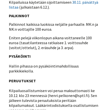
Kilpailuissa käytetään sijoittamiseen
30.11. päivättyä
listaa
(julkaistaan 6.12.).
PALKINNOT
Palkinnot kaikissa luokissa neljälle parhaalle. MK:n ja
NK:n voittajille 100 euroa.
Eniten pelejä viikonlopun aikana voittaneelle 100
euroa (tasatilanteessa ratkaisee 1. voittosuhde
(voitot/ottelut), 2. eräsuhde ja 3. arpa).
PYSÄKÖINTI
Hallin pihassa on pysäköintimahdollisuus
parkkikiekolla.
PERUUTUKSET
Kilpailuosallistumisen voi perua maksuttomasti ke
10.12. klo 23 mennessä (henri.pelkonen@sptl.fi). Sen
jälkeen tulevista peruutuksista peritään
kilpailumaksut. Lääkärintodistuksella osallistumisen