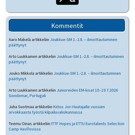
Kommentit
Aaro Mäkelä
artikkeliin
Joukkue-SM 1.-2.8. – ilmoittautuminen
päättynyt
Arto Luukkainen
artikkeliin
Joukkue-SM 1.-2.8. – ilmoittautuminen
päättynyt
Jouko Mikkola
artikkeliin
Joukkue-SM 1.-2.8. – ilmoittautuminen
päättynyt
Arto Luukkainen
artikkeliin
Junioreiden EM-kisat 10.-19.7.2026
Gondomar, Portugali
Juha Suotmaa
artikkeliin
Kiitos Jori Haatajalle vuosien
arvokkaasta työstä kilpailuvaliokunnassa
Teemu Oinas
artikkeliin
ITTF Hopes ja ETTU Eurotalents Selection
Camp Havířovissa