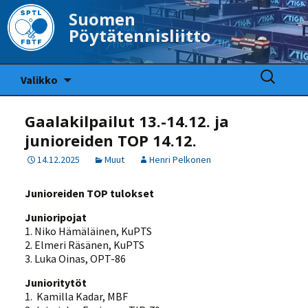
Suomen
Pöytätennisliitto
Siirry
Haku:
Valikko
sisältöön
Gaalakilpailut 13.-14.12. ja
junioreiden TOP 14.12.
14.12.2025
Muut
Henri Pelkonen
Junioreiden TOP tulokset
Junioripojat
1. Niko Hämäläinen, KuPTS
2. Elmeri Räsänen, KuPTS
3. Luka Oinas, OPT-86
Junioritytöt
1. Kamilla Kadar, MBF