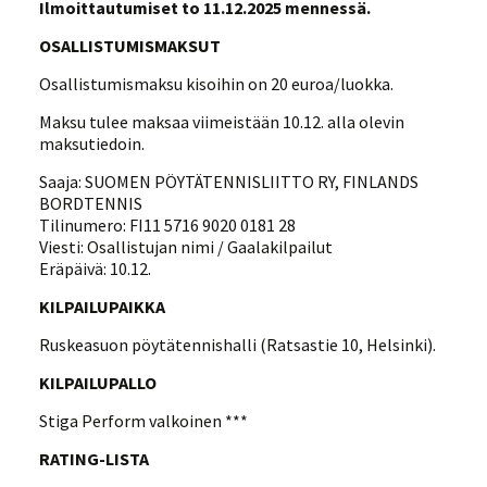
Ilmoittautumiset to 11.12.2025 mennessä.
OSALLISTUMISMAKSUT
Osallistumismaksu kisoihin on 20 euroa/luokka.
Maksu tulee maksaa viimeistään 10.12. alla olevin
maksutiedoin.
Saaja: SUOMEN PÖYTÄTENNISLIITTO RY, FINLANDS
BORDTENNIS
Tilinumero: FI11 5716 9020 0181 28
Viesti: Osallistujan nimi / Gaalakilpailut
Eräpäivä: 10.12.
KILPAILUPAIKKA
Ruskeasuon pöytätennishalli (Ratsastie 10, Helsinki).
KILPAILUPALLO
Stiga Perform valkoinen ***
RATING-LISTA