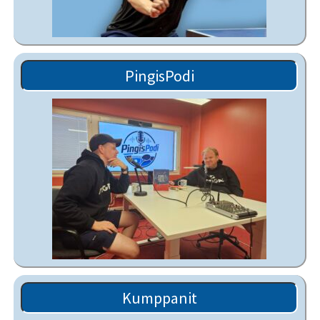
PingisPodi
Kumppanit