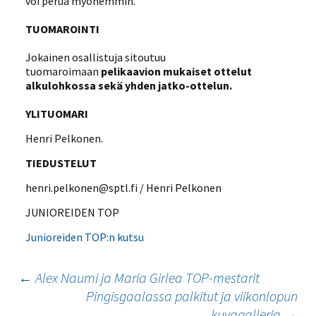
voi perua myöhemmin.
TUOMAROINTI
Jokainen osallistuja sitoutuu
tuomaroimaan
pelikaavion mukaiset ottelut
alkulohkossa sekä yhden jatko-ottelun.
YLITUOMARI
Henri Pelkonen.
TIEDUSTELUT
henri.pelkonen@sptl.fi / Henri Pelkonen
JUNIOREIDEN TOP
Junioreiden TOP:n kutsu
Artikkelien
←
Alex Naumi ja Maria Girlea TOP-mestarit
Pingisgaalassa palkitut ja viikonlopun
selaus
kuvagalleria
→