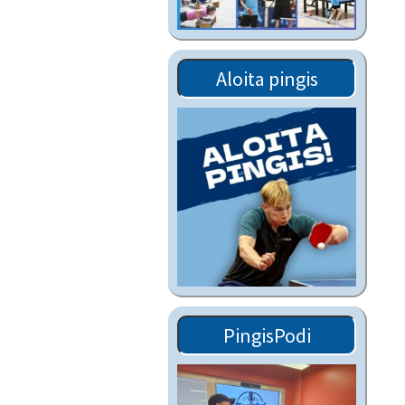
Tiedostot vanhoilta
sivuilta
Viestitiedotteet
Aloita pingis
vanhoilta sivuilta
Muut tiedotteet
PingisPodi