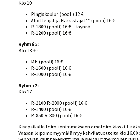
Klo 10
Pingiskoulu* (pooli) 12 €
Aloittelijat ja Harrastajat** (pooli) 16 €
R-1800 (pooli) 16 € – täynnä
R-1200 (pooli) 16 €
Ryhmä 2:
Klo 13.30
MK (pooli) 16 €
R-1600 (pooli) 16 €
R-1000 (pooli) 16 €
Ryhmä 3:
Klo 17
R-2100
R-2000
(pooli) 16 €
R-1400 (pooli) 16 €
R-850
R-800
(pooli) 16 €
Kisapaikalla toimii enimmäkseen omatoimikioski. Lisäksi
Vaasan leipomomyymälä myy kahvilatuotteita klo 16.00 sa
Seppälän kauppakeskittymä ja sieltä löytyy monenlaisia 