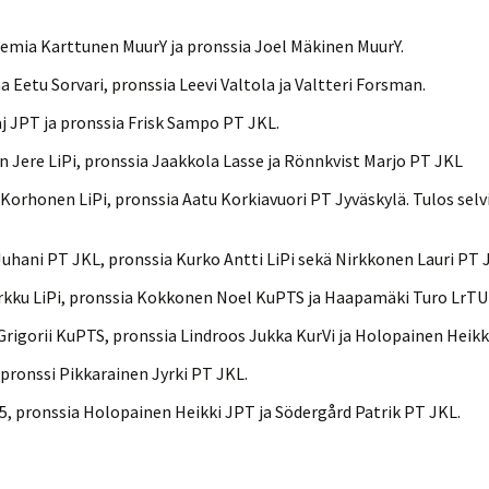
remia Karttunen MuurY ja pronssia Joel Mäkinen MuurY.
aa Eetu Sorvari, pronssia Leevi Valtola ja Valtteri Forsman.
j JPT ja pronssia Frisk Sampo PT JKL.
 Jere LiPi, pronssia Jaakkola Lasse ja Rönnkvist Marjo PT JKL
orhonen LiPi, pronssia Aatu Korkiavuori PT Jyväskylä. Tulos selvis
hani PT JKL, pronssia Kurko Antti LiPi sekä Nirkkonen Lauri PT 
rkku LiPi, pronssia Kokkonen Noel KuPTS ja Haapamäki Turo LrTU (
rigorii KuPTS, pronssia Lindroos Jukka KurVi ja Holopainen Heikk
 pronssi Pikkarainen Jyrki PT JKL.
, pronssia Holopainen Heikki JPT ja Södergård Patrik PT JKL.