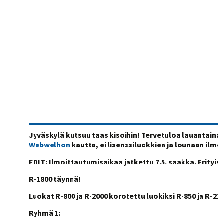
Jyväskylä kutsuu taas kisoihin! Tervetuloa lauantain
Webwelhon
kautta, ei lisenssiluokkien ja lounaan il
EDIT: Ilmoittautumisaikaa jatkettu 7.5. saakka. Erityi
R-1800 täynnä!
Luokat R-800 ja R-2000 korotettu luokiksi R-850 ja R-
Ryhmä 1: