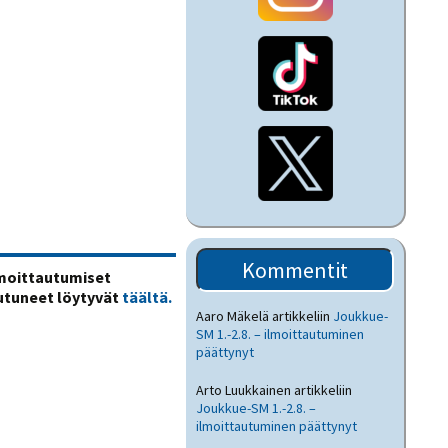
Kommentit
Ilmoittautumiset
autuneet löytyvät
täältä.
Aaro Mäkelä
artikkeliin
Joukkue-
SM 1.-2.8. – ilmoittautuminen
päättynyt
Arto Luukkainen
artikkeliin
Joukkue-SM 1.-2.8. –
ilmoittautuminen päättynyt