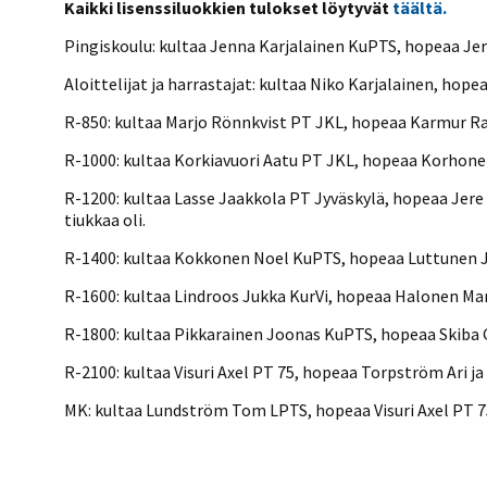
Kaikki lisenssiluokkien tulokset löytyvät
täältä.
Pingiskoulu: kultaa Jenna Karjalainen KuPTS, hopeaa Je
Aloittelijat ja harrastajat: kultaa Niko Karjalainen, hope
R-850: kultaa Marjo Rönnkvist PT JKL, hopeaa Karmur Ra
R-1000: kultaa Korkiavuori Aatu PT JKL, hopeaa Korhonen
R-1200: kultaa Lasse Jaakkola PT Jyväskylä, hopeaa Jere K
tiukkaa oli.
R-1400: kultaa Kokkonen Noel KuPTS, hopeaa Luttunen Ju
R-1600: kultaa Lindroos Jukka KurVi, hopeaa Halonen Ma
R-1800: kultaa Pikkarainen Joonas KuPTS, hopeaa Skiba G
R-2100: kultaa Visuri Axel PT 75, hopeaa Torpström Ari ja
MK: kultaa Lundström Tom LPTS, hopeaa Visuri Axel PT 75