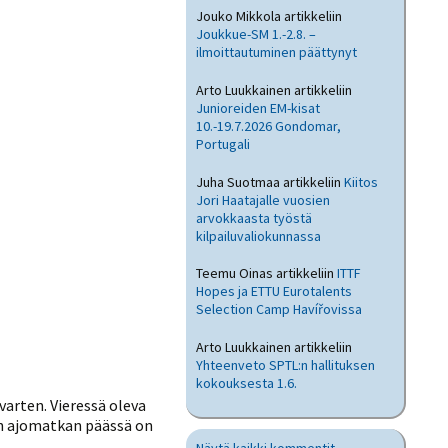
Jouko Mikkola
artikkeliin
Joukkue-SM 1.-2.8. –
ilmoittautuminen päättynyt
Arto Luukkainen
artikkeliin
Junioreiden EM-kisat
10.-19.7.2026 Gondomar,
Portugali
Juha Suotmaa
artikkeliin
Kiitos
Jori Haatajalle vuosien
arvokkaasta työstä
kilpailuvaliokunnassa
Teemu Oinas
artikkeliin
ITTF
Hopes ja ETTU Eurotalents
Selection Camp Havířovissa
Arto Luukkainen
artikkeliin
Yhteenveto SPTL:n hallituksen
kokouksesta 1.6.
arten. Vieressä oleva
en ajomatkan päässä on