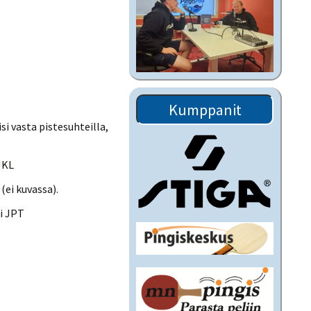
Kumppanit
i vasta pistesuhteilla,
JKL
ei kuvassa).
i JPT