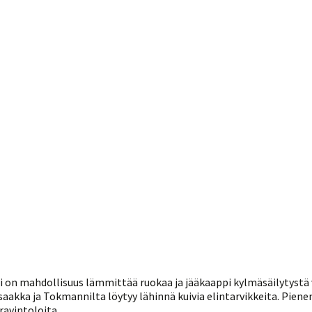
 on mahdollisuus lämmittää ruokaa ja jääkaappi kylmäsäilytystä v
akka ja Tokmannilta löytyy lähinnä kuivia elintarvikkeita. Pien
ravintoloita.