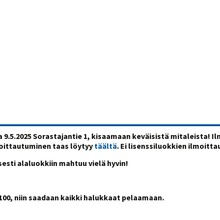
a 9.5.2025 Sorastajantie 1, kisaamaan keväisistä mitaleista! 
moittautuminen taas löytyy
täältä
. Ei lisenssiluokkien ilmoitt
sesti alaluokkiin mahtuu vielä hyvin!
2100, niin saadaan kaikki halukkaat pelaamaan.