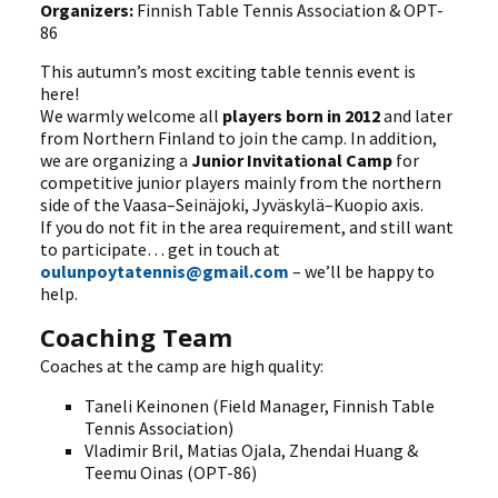
Organizers:
Finnish Table Tennis Association & OPT-
86
This autumn’s most exciting table tennis event is
here!
We warmly welcome all
players born in 2012
and later
from Northern Finland to join the camp. In addition,
we are organizing a
Junior Invitational Camp
for
competitive junior players mainly from the northern
side of the Vaasa–Seinäjoki, Jyväskylä–Kuopio axis.
If you do not fit in the area requirement, and still want
to participate… get in touch at
oulunpoytatennis@gmail.com
– we’ll be happy to
help.
Coaching Team
Coaches at the camp are high quality:
Taneli Keinonen (Field Manager, Finnish Table
Tennis Association)
Vladimir Bril, Matias Ojala, Zhendai Huang &
Teemu Oinas (OPT-86)