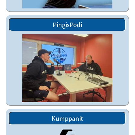
PingisPodi
Kumppanit