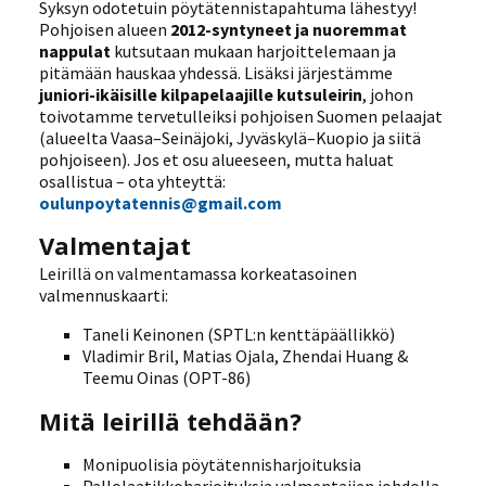
Syksyn odotetuin pöytätennistapahtuma lähestyy!
Pohjoisen alueen
2012-syntyneet ja nuoremmat
nappulat
kutsutaan mukaan harjoittelemaan ja
pitämään hauskaa yhdessä. Lisäksi järjestämme
juniori-ikäisille kilpapelaajille kutsuleirin
, johon
toivotamme tervetulleiksi pohjoisen Suomen pelaajat
(alueelta Vaasa–Seinäjoki, Jyväskylä–Kuopio ja siitä
pohjoiseen). Jos et osu alueeseen, mutta haluat
osallistua – ota yhteyttä:
oulunpoytatennis@gmail.com
Valmentajat
Leirillä on valmentamassa korkeatasoinen
valmennuskaarti:
Taneli Keinonen (SPTL:n kenttäpäällikkö)
Vladimir Bril, Matias Ojala, Zhendai Huang &
Teemu Oinas (OPT-86)
Mitä leirillä tehdään?
Monipuolisia pöytätennisharjoituksia