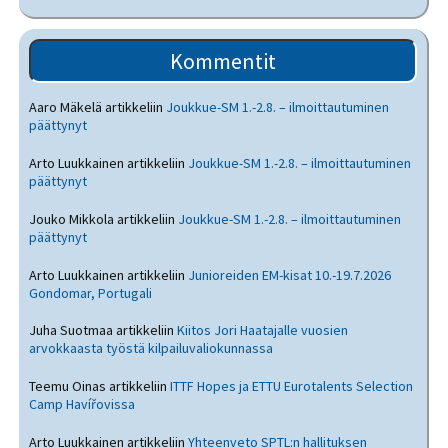
Kommentit
Aaro Mäkelä
artikkeliin
Joukkue-SM 1.-2.8. – ilmoittautuminen
päättynyt
Arto Luukkainen
artikkeliin
Joukkue-SM 1.-2.8. – ilmoittautuminen
päättynyt
Jouko Mikkola
artikkeliin
Joukkue-SM 1.-2.8. – ilmoittautuminen
päättynyt
Arto Luukkainen
artikkeliin
Junioreiden EM-kisat 10.-19.7.2026
Gondomar, Portugali
Juha Suotmaa
artikkeliin
Kiitos Jori Haatajalle vuosien
arvokkaasta työstä kilpailuvaliokunnassa
Teemu Oinas
artikkeliin
ITTF Hopes ja ETTU Eurotalents Selection
Camp Havířovissa
Arto Luukkainen
artikkeliin
Yhteenveto SPTL:n hallituksen