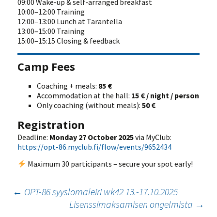
09:00 Wake-up & self-arranged breakfast
10:00–12:00 Training
12:00–13:00 Lunch at Tarantella
13:00–15:00 Training
15:00–15:15 Closing & feedback
Camp Fees
Coaching + meals:
85 €
Accommodation at the hall:
15 € / night / person
Only coaching (without meals):
50 €
Registration
Deadline:
Monday 27 October 2025
via MyClub:
https://opt-86.myclub.fi/flow/events/9652434
Maximum 30 participants – secure your spot early!
Artikkelien
←
OPT-86 syyslomaleiri wk42 13.-17.10.2025
Lisenssimaksamisen ongelmista
→
selaus