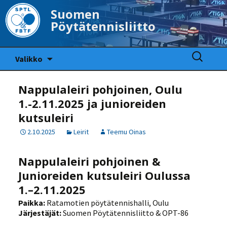
Suomen
Pöytätennisliitto
Siirry
Haku:
Valikko
sisältöön
Nappulaleiri pohjoinen, Oulu
1.-2.11.2025 ja junioreiden
kutsuleiri
2.10.2025
Leirit
Teemu Oinas
Nappulaleiri pohjoinen &
Junioreiden kutsuleiri Oulussa
1.–2.11.2025
Paikka:
Ratamotien pöytätennishalli, Oulu
Järjestäjät:
Suomen Pöytätennisliitto & OPT-86