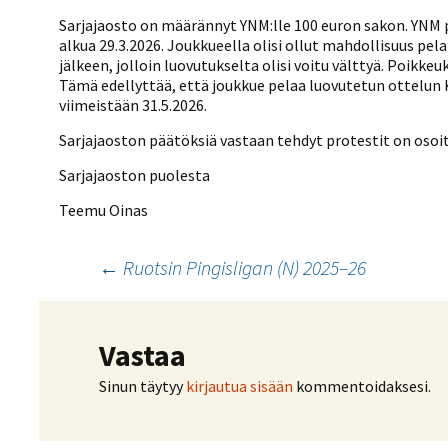
Kilpailujärjestäjien
Valiokunnat
ohjeet
Seurasiirrot
Sarjajaosto on määrännyt YNM:lle 100 euron sakon. YNM 
6-divisioona
Strategia 2025-2030
alkua 29.3.2026. Joukkueella olisi ollut mahdollisuus pe
Rating-artikkelit
Kisajärjestäjien
Sarjatiedotteet
jälkeen, jolloin luovutukselta olisi voitu välttyä. Poikk
dokumentit
Vastuullisuus
Ilmoita epäasiallisesta
Tämä edellyttää, että joukkue pelaa luovutetun ottelun 
Rating-manuaali
käytöksestä
Pelipaikat ja
viimeistään 31.5.2026.
Seuratiedotteet
NETU in English
joukkueiden
Julkaistut Rating-listat
Päivärating
yhteyshenkilöt
Hallintosääntö
Sarjajaoston päätöksiä vastaan tehdyt protestit on osoite
Tietosuoja
Sarjajaoston puolesta
Teemu Oinas
Artikkelien
←
Ruotsin Pingisligan (N) 2025–26
selaus
Vastaa
Sinun täytyy
kirjautua sisään
kommentoidaksesi.