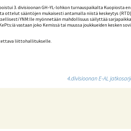
Venyttely
pöytätenniksessä-opas
poistui 3. divisioonan GH–YL-lohkon turnauspaikalta Kuopiosta en
lata ottelut sääntöjen mukaisesti antamalla niistä keskeytys (RTD
Olkapäävammojen
ennaltaehkäisevä
euksellisesti YNM:lle myönnetään mahdollisuus säilyttää sarjapaik
harjoitusopas
KePts:iä vastaan joko Kemissä tai muussa joukkueiden kesken sovi
pöytätennispelaajille
Leirit
ttava liittohallitukselle.
EU-Erasmus:
Maahanmuuttajien
kotouttaminen ja
sukupuolten tasa-arvo
pöytätenniksessä
kattavan osallisuuden
kautta
4.divisioonan E-AL jatkosar