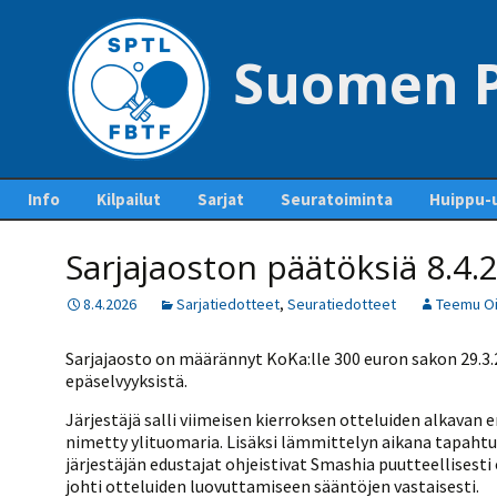
Suomen P
Siirry
Info
Kilpailut
Sarjat
Seuratoiminta
Huippu-u
sisältöön
Yhteystiedot – Contact
Tapahtumakalenteri
Sarjaottelupöytäkirjat
Jäsenseurat ja
Maajouk
us
Sarjajaoston päätöksiä 8.4.
ja sarjasäännöt
lisenssien hankinta
Kilpailuiden
Kansainvä
Pankkitilit ja liiton
ottelupohjia ja
Mestaruussarja
Seurakehitys
8.4.2026
Sarjatiedotteet
,
Seuratiedotteet
Teemu O
perimät maksut
lomakkeita
Pöytäte
1-divisioona
Ohje lisenssien
polku
Pöytätennisrahasto
Kilpailutiedotteet ja -
ostamiseen
Sarjajaosto on määrännyt KoKa:lle 300 euron sakon 29.3
tiedostot
2-divisioona
SUEK
epäselvyyksistä.
Säännöt
Kurinpitosäännöt
Lisenssihinnat 2025 –
Ylituomarin
2026
3-divisioona
Järjestäjä salli viimeisen kierroksen otteluiden alkavan 
raporttiohjeet
Liittokokoukset
nimetty ylituomaria. Lisäksi lämmittelyn aikana tapaht
Seuran perustaminen
4-divisioona
GP-kilpailut
järjestäjän edustajat ohjeistivat Smashia puutteellises
Hallitus
Pelaajalistat ja lisenssit
johti otteluiden luovuttamiseen sääntöjen vastaisesti.
5-divisioona