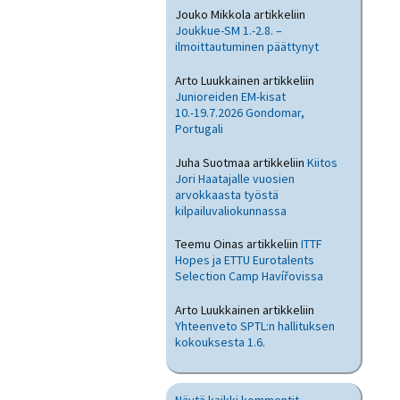
Jouko Mikkola
artikkeliin
Joukkue-SM 1.-2.8. –
ilmoittautuminen päättynyt
Arto Luukkainen
artikkeliin
Junioreiden EM-kisat
10.-19.7.2026 Gondomar,
Portugali
Juha Suotmaa
artikkeliin
Kiitos
Jori Haatajalle vuosien
arvokkaasta työstä
kilpailuvaliokunnassa
Teemu Oinas
artikkeliin
ITTF
Hopes ja ETTU Eurotalents
Selection Camp Havířovissa
Arto Luukkainen
artikkeliin
Yhteenveto SPTL:n hallituksen
kokouksesta 1.6.