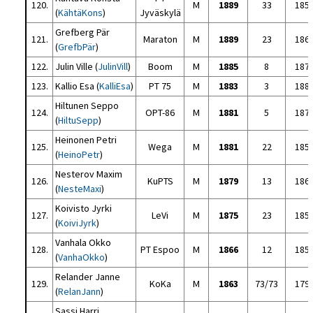
120.
M
1889
33
185
(
KähtäKons
)
Jyväskylä
Grefberg Pär
121.
Maraton
M
1889
23
186
(
GrefbPär
)
122.
Julin Ville (
JulinVill
)
Boom
M
1885
8
187
123.
Kallio Esa (
KalliEsa
)
PT 75
M
1883
3
188
Hiltunen Seppo
124.
OPT-86
M
1881
5
187
(
HiltuSepp
)
Heinonen Petri
125.
Wega
M
1881
22
185
(
HeinoPetr
)
Nesterov Maxim
126.
KuPTS
M
1879
13
186
(
NesteMaxi
)
Koivisto Jyrki
127.
LeVi
M
1875
23
185
(
KoiviJyrk
)
Vanhala Okko
128.
PT Espoo
M
1866
12
185
(
VanhaOkko
)
Relander Janne
129.
KoKa
M
1863
73/73
179
(
RelanJann
)
Sassi Harri