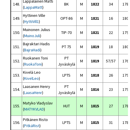
Lappalainen Matti
148.
BK
M
1822
34
178
(
LappaMatt
)
Hyttinen Ville
149.
OPT-86
M
1821
16
180
(
HyttiVill1
)
Muinonen Julius
150.
TIP-70
M
1821
22
179
(
MuinoJuli
)
Bajraktari Hadis
151.
PT 75
M
1819
18
180
(
BajraHadi
)
Ruokanen Toni
PT
152.
M
1819
57/57
176
(
RuokaToni
)
Jyväskylä
Kivelä Leo
153.
LPTS
M
1818
26
179
(
KivelLeo
)
Laasanen Henry
PT
154.
M
1816
23
179
(
LaasaHenr
)
Jyväskylä
Matyko Vladyslav
155.
HUT
M
1815
27
178
(
MATYKVLAD
)
Pitkänen Risto
156.
LPTS
M
1815
31
178
(
PitkäRist
)