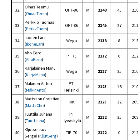
Oinas Teemu
32.
OPT-86
M
2148
45
210
(
OinasTeem
)
Perkkiö Tuomas
33.
OPT-86
M
2145
27
211
(
PerkkTuom
)
Ikonen Lari
34.
Wega
M
2138
8
213
(
IkoneLari
)
Aho Eero
35.
PT 75
M
2132
6
212
(
AhoEero
)
Karjalainen Manu
36.
Wega
M
2127
25
210
(
KarjaManu
)
Mäkinen Anton
PT-
37.
M
2123
16
210
(
MäkinAnto
)
Helsinki
Mattsson Christian
38.
HIK
M
2123
32
209
(
MattsChri
)
Tuuttila Juhana
PT
39.
M
2122
25
209
(
TuuttJuha
)
Jyväskylä
Kljutsenkov
40.
TIP-70
M
2122
0
212
Sergei (
KljutSerg
)