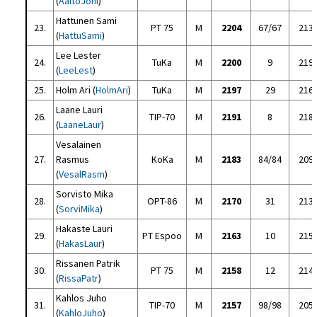
(
AaltoJoni
)
Hattunen Sami
23.
PT 75
M
2204
67/67
213
(
HattuSami
)
Lee Lester
24.
TuKa
M
2200
9
219
(
LeeLest
)
25.
Holm Ari (
HolmAri
)
TuKa
M
2197
29
216
Laane Lauri
26.
TIP-70
M
2191
8
218
(
LaaneLaur
)
Vesalainen
27.
Rasmus
KoKa
M
2183
84/84
209
(
VesalRasm
)
Sorvisto Mika
28.
OPT-86
M
2170
31
213
(
SorviMika
)
Hakaste Lauri
29.
PT Espoo
M
2163
10
215
(
HakasLaur
)
Rissanen Patrik
30.
PT 75
M
2158
12
214
(
RissaPatr
)
Kahlos Juho
31.
TIP-70
M
2157
98/98
205
(
KahloJuho
)