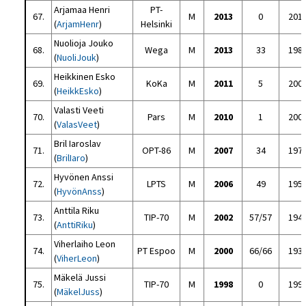
Arjamaa Henri
PT-
67.
M
2013
0
201
(
ArjamHenr
)
Helsinki
Nuolioja Jouko
68.
Wega
M
2013
33
198
(
NuoliJouk
)
Heikkinen Esko
69.
KoKa
M
2011
5
200
(
HeikkEsko
)
Valasti Veeti
70.
Pars
M
2010
1
200
(
ValasVeet
)
Bril Iaroslav
71.
OPT-86
M
2007
34
197
(
BrilIaro
)
Hyvönen Anssi
72.
LPTS
M
2006
49
195
(
HyvönAnss
)
Anttila Riku
73.
TIP-70
M
2002
57/57
194
(
AnttiRiku
)
Viherlaiho Leon
74.
PT Espoo
M
2000
66/66
193
(
ViherLeon
)
Mäkelä Jussi
75.
TIP-70
M
1998
0
199
(
MäkelJuss
)