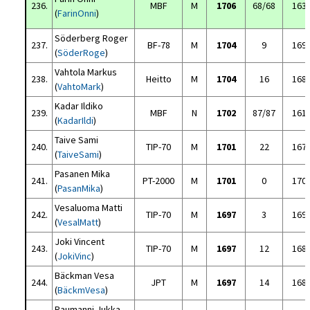
236.
MBF
M
1706
68/68
163
(
FarinOnni
)
Söderberg Roger
237.
BF-78
M
1704
9
169
(
SöderRoge
)
Vahtola Markus
238.
Heitto
M
1704
16
168
(
VahtoMark
)
Kadar Ildiko
239.
MBF
N
1702
87/87
161
(
KadarIldi
)
Taive Sami
240.
TIP-70
M
1701
22
167
(
TaiveSami
)
Pasanen Mika
241.
PT-2000
M
1701
0
170
(
PasanMika
)
Vesaluoma Matti
242.
TIP-70
M
1697
3
169
(
VesalMatt
)
Joki Vincent
243.
TIP-70
M
1697
12
168
(
JokiVinc
)
Bäckman Vesa
244.
JPT
M
1697
14
168
(
BäckmVesa
)
Raumanni Jukka