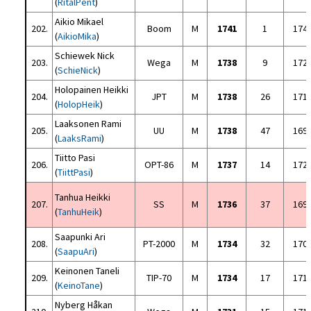
(
RitalPent
)
Aikio Mikael
202.
Boom
M
1741
1
174
(
AikioMika
)
Schiewek Nick
203.
Wega
M
1738
9
172
(
SchieNick
)
Holopainen Heikki
204.
JPT
M
1738
26
171
(
HolopHeik
)
Laaksonen Rami
205.
UU
M
1738
47
169
(
LaaksRami
)
Tiitto Pasi
206.
OPT-86
M
1737
14
172
(
TiittPasi
)
Tanhua Heikki
207.
SS
M
1736
37
169
(
TanhuHeik
)
Saapunki Ari
208.
PT-2000
M
1734
32
170
(
SaapuAri
)
Keinonen Taneli
209.
TIP-70
M
1734
17
171
(
KeinoTane
)
Nyberg Håkan