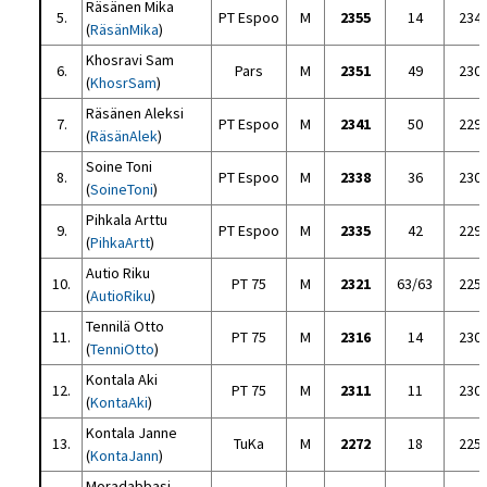
Räsänen Mika
5.
PT Espoo
M
2355
14
234
(
RäsänMika
)
Khosravi Sam
6.
Pars
M
2351
49
230
(
KhosrSam
)
Räsänen Aleksi
7.
PT Espoo
M
2341
50
229
(
RäsänAlek
)
Soine Toni
8.
PT Espoo
M
2338
36
230
(
SoineToni
)
Pihkala Arttu
9.
PT Espoo
M
2335
42
229
(
PihkaArtt
)
Autio Riku
10.
PT 75
M
2321
63/63
225
(
AutioRiku
)
Tennilä Otto
11.
PT 75
M
2316
14
230
(
TenniOtto
)
Kontala Aki
12.
PT 75
M
2311
11
230
(
KontaAki
)
Kontala Janne
13.
TuKa
M
2272
18
225
(
KontaJann
)
Moradabbasi