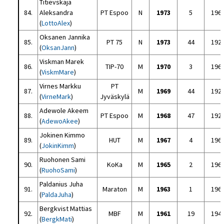
Titievskaja
84.
Aleksandra
PT Espoo
N
1973
5
196
(
LottoAlex
)
Oksanen Jannika
85.
PT 75
N
1973
44
192
(
OksanJann
)
Viskman Marek
86.
TIP-70
M
1970
3
196
(
ViskmMare
)
Virnes Markku
PT
87.
M
1969
44
192
(
VirneMark
)
Jyväskylä
Adewole Akeem
88.
PT Espoo
M
1968
47
192
(
AdewoAkee
)
Jokinen Kimmo
89.
HUT
M
1967
4
196
(
JokinKimm
)
Ruohonen Sami
90.
KoKa
M
1965
2
196
(
RuohoSami
)
Paldanius Juha
91.
Maraton
M
1963
1
196
(
PaldaJuha
)
Bergkvist Mattias
92.
MBF
M
1961
19
194
(
BergkMati
)