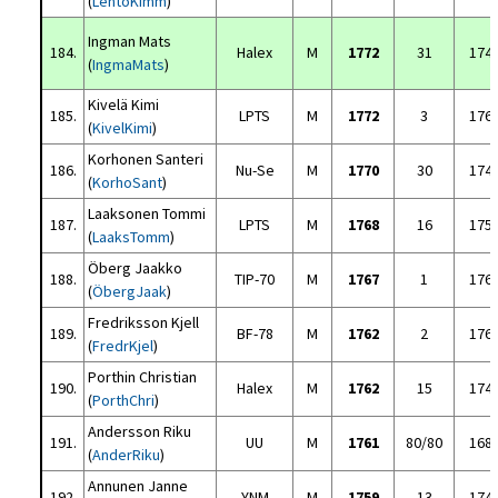
(
LehtoKimm
)
Ingman Mats
184.
Halex
M
1772
31
174
(
IngmaMats
)
Kivelä Kimi
185.
LPTS
M
1772
3
176
(
KivelKimi
)
Korhonen Santeri
186.
Nu-Se
M
1770
30
174
(
KorhoSant
)
Laaksonen Tommi
187.
LPTS
M
1768
16
175
(
LaaksTomm
)
Öberg Jaakko
188.
TIP-70
M
1767
1
176
(
ÖbergJaak
)
Fredriksson Kjell
189.
BF-78
M
1762
2
176
(
FredrKjel
)
Porthin Christian
190.
Halex
M
1762
15
174
(
PorthChri
)
Andersson Riku
191.
UU
M
1761
80/80
168
(
AnderRiku
)
Annunen Janne
192.
YNM
M
1759
13
174