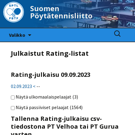
Suomen
Pöytätennisliitto
Siirry
Haku:
Valikko
sisältöön
Julkaistut Rating-listat
Rating-julkaisu 09.09.2023
02.09.2023 <
--
Näytä ulkomaalaispelaajat (
3
)
Näytä passiiviset pelaajat (
1564
)
Tallenna Rating-julkaisu csv-
tiedostona PT Velhoa tai PT Gurua
varten