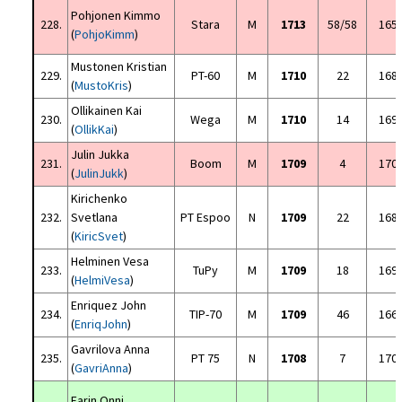
Pohjonen Kimmo
228.
Stara
M
1713
58/58
165
(
PohjoKimm
)
Mustonen Kristian
229.
PT-60
M
1710
22
168
(
MustoKris
)
Ollikainen Kai
230.
Wega
M
1710
14
169
(
OllikKai
)
Julin Jukka
231.
Boom
M
1709
4
170
(
JulinJukk
)
Kirichenko
232.
Svetlana
PT Espoo
N
1709
22
168
(
KiricSvet
)
Helminen Vesa
233.
TuPy
M
1709
18
169
(
HelmiVesa
)
Enriquez John
234.
TIP-70
M
1709
46
166
(
EnriqJohn
)
Gavrilova Anna
235.
PT 75
N
1708
7
170
(
GavriAnna
)
Farin Onni