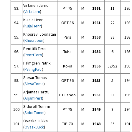
Virtanen Jarno
93.
PT 75
M
1961
11
195
(
VirtaJarn
)
Kujala Henri
94.
OPT-86
M
1961
22
193
(
KujalHenr
)
Khosravi Joonatan
95.
Pars
M
1958
38
192
(
KhosrJoon
)
Penttilä Tero
96.
TuKa
M
1956
6
195
(
PenttTero
)
Palmgren Patrik
97.
KoKa
M
1956
52/52
190
(
PalmgPatr
)
Slesar Tomas
98.
OPT-86
M
1953
5
194
(
SlesaToma
)
Arjamaa Perttu
99.
PT Espoo
M
1953
0
195
(
ArjamPert
)
Sidoroff Tommi
100.
PT 75
M
1949
8
194
(
SidorTomm
)
Ovaska Jukka
101.
TIP-70
M
1948
35
191
(
OvaskJukk
)