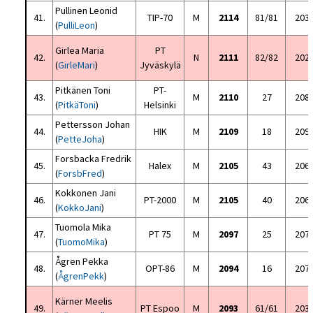
Pullinen Leonid
41.
TIP-70
M
2114
81/81
203
(
PulliLeon
)
Girlea Maria
PT
42.
N
2111
82/82
202
(
GirleMari
)
Jyväskylä
Pitkänen Toni
PT-
43.
M
2110
27
208
(
PitkäToni
)
Helsinki
Pettersson Johan
44.
HIK
M
2109
18
209
(
PetteJoha
)
Forsbacka Fredrik
45.
Halex
M
2105
43
206
(
ForsbFred
)
Kokkonen Jani
46.
PT-2000
M
2105
40
206
(
KokkoJani
)
Tuomola Mika
47.
PT 75
M
2097
25
207
(
TuomoMika
)
Ågren Pekka
48.
OPT-86
M
2094
16
207
(
ÅgrenPekk
)
Kärner Meelis
49.
PT Espoo
M
2093
61/61
203