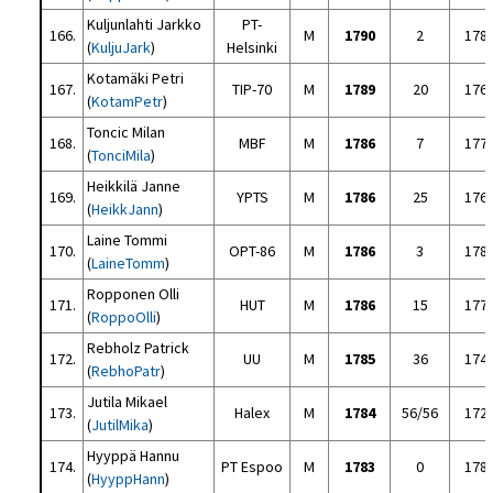
Kuljunlahti Jarkko
PT-
166.
M
1790
2
178
(
KuljuJark
)
Helsinki
Kotamäki Petri
167.
TIP-70
M
1789
20
176
(
KotamPetr
)
Toncic Milan
168.
MBF
M
1786
7
177
(
TonciMila
)
Heikkilä Janne
169.
YPTS
M
1786
25
176
(
HeikkJann
)
Laine Tommi
170.
OPT-86
M
1786
3
178
(
LaineTomm
)
Ropponen Olli
171.
HUT
M
1786
15
177
(
RoppoOlli
)
Rebholz Patrick
172.
UU
M
1785
36
174
(
RebhoPatr
)
Jutila Mikael
173.
Halex
M
1784
56/56
172
(
JutilMika
)
Hyyppä Hannu
174.
PT Espoo
M
1783
0
178
(
HyyppHann
)