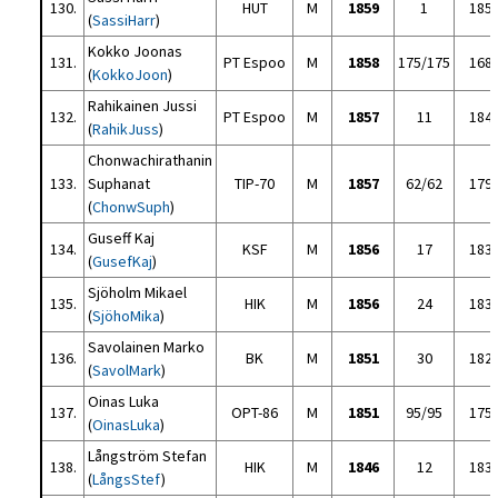
130.
HUT
M
1859
1
185
(
SassiHarr
)
Kokko Joonas
131.
PT Espoo
M
1858
175/175
168
(
KokkoJoon
)
Rahikainen Jussi
132.
PT Espoo
M
1857
11
184
(
RahikJuss
)
Chonwachirathanin
133.
Suphanat
TIP-70
M
1857
62/62
179
(
ChonwSuph
)
Guseff Kaj
134.
KSF
M
1856
17
183
(
GusefKaj
)
Sjöholm Mikael
135.
HIK
M
1856
24
183
(
SjöhoMika
)
Savolainen Marko
136.
BK
M
1851
30
182
(
SavolMark
)
Oinas Luka
137.
OPT-86
M
1851
95/95
175
(
OinasLuka
)
Långström Stefan
138.
HIK
M
1846
12
183
(
LångsStef
)