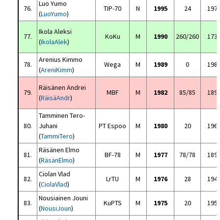
Luo Yumo
76.
TIP-70
N
1995
24
197
(
LuoYumo
)
Ikola Aleksi
77.
KoKu
M
1990
260/260
173
(
IkolaAlek
)
Arenius Kimmo
78.
Wega
M
1989
0
198
(
AreniKimm
)
Räisänen Andrei
79.
MBF
M
1982
85/85
189
(
RäisäAndr
)
Tamminen Tero-
80.
Juhani
PT Espoo
M
1980
20
196
(
TammiTero
)
Räsänen Elmo
81.
BF-78
M
1977
78/78
189
(
RäsänElmo
)
Ciolan Vlad
82.
LrTU
M
1976
28
194
(
CiolaVlad
)
Nousiainen Jouni
83.
KuPTS
M
1975
20
195
(
NousiJoun
)