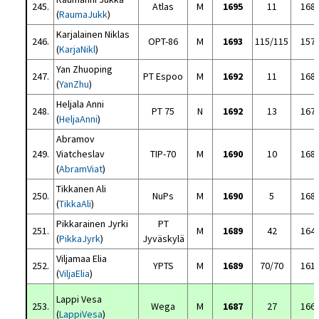
245.
Atlas
M
1695
11
168
(
RaumaJukk
)
Karjalainen Niklas
246.
OPT-86
M
1693
115/115
157
(
KarjaNikl
)
Yan Zhuoping
247.
PT Espoo
M
1692
11
168
(
YanZhu
)
Heljala Anni
248.
PT 75
N
1692
13
167
(
HeljaAnni
)
Abramov
249.
Viatcheslav
TIP-70
M
1690
10
168
(
AbramViat
)
Tikkanen Ali
250.
NuPs
M
1690
5
168
(
TikkaAli
)
Pikkarainen Jyrki
PT
251.
M
1689
42
164
(
PikkaJyrk
)
Jyväskylä
Viljamaa Elia
252.
YPTS
M
1689
70/70
161
(
ViljaElia
)
Lappi Vesa
253.
Wega
M
1687
27
166
(
LappiVesa
)