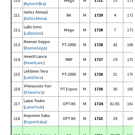
210.
Wega
M
1731
15
171
(
NyberHåka
)
Hafez Ahmad
211.
BK
M
1729
4
172
(
HafezAhma
)
Lallo Ismo
212.
Wega
M
1728
7
172
(
LalloIsmo
)
Reiman Seppo
213.
PT-2000
M
1728
42
168
(
ReimaSepp
)
Hewitt Lance
214.
MBF
M
1727
19
170
(
HewitLanc
)
Lehtinen Tero
215.
PT-2000
M
1726
21
170
(
LehtiTero
)
Afanassiev Yuri
216.
PT Espoo
M
1726
36
169
(
AfanaYury
)
Laine Touko
217.
OPT-86
M
1724
81/81
164
(
LaineTouk
)
Koponen Saku
218.
OPT-86
M
1723
29
169
(
KoponSaku
)