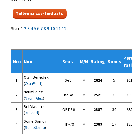
Sivu: 1
2
3
4
5
6
7
8
9
10
11
12
Peru
Nro
Nimi
Seura
M/N
Rating
Bonus
rati
Olah Benedek
1.
SeSi
M
2624
5
261
(
OlahPent
)
Naumi Alex
2.
KoKa
M
2521
21
250
(
NaumiAlex
)
Bril Vladimir
3.
OPT-86
M
2387
36
235
(
BrilVlad
)
Soine Samuli
4.
TIP-70
M
2369
17
235
(
SoineSamu
)