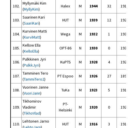
Myllymäki Kim
102.
Halex
M
1944
32
191
(
MyllyKim
)
Saarinen Kari
103.
HUT
M
1939
12
192
(
SaariKari
)
Kurvinen Matti
104.
Wega
M
1932
1
193
(
KurviMatt
)
Kellow Ella
105.
OPT-86
N
1930
0
193
(
KelloElla
)
Pulkkinen Jyri
106.
KuPTS
M
1928
4
192
(
PulkkJyri
)
Tamminen Tero
107.
PT Espoo
M
1926
27
189
(
TammiTero2
)
Vuorinen Janne
108.
TuKa
M
1923
5
191
(
VuoriJann
)
Tikhomirov
PT-
109.
Vladimir
M
1920
0
192
Helsinki
(
TikhoVlad
)
Lehtonen Jarno
110.
HUT
M
1916
3
191
(
LehtoJarn
)