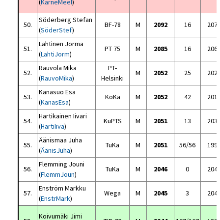
(
KärneMeel
)
Söderberg Stefan
50.
BF-78
M
2092
16
207
(
SöderStef
)
Lahtinen Jorma
51.
PT 75
M
2085
16
206
(
LahtiJorm
)
Rauvola Mika
PT-
52.
M
2052
25
202
(
RauvoMika
)
Helsinki
Kanasuo Esa
53.
KoKa
M
2052
42
201
(
KanasEsa
)
Hartikainen Iivari
54.
KuPTS
M
2051
13
203
(
HartiIiva
)
Äänismaa Juha
55.
TuKa
M
2051
56/56
199
(
ÄänisJuha
)
Flemming Jouni
56.
TuKa
M
2046
0
204
(
FlemmJoun
)
Enström Markku
57.
Wega
M
2045
3
204
(
EnstrMark
)
Koivumäki Jimi