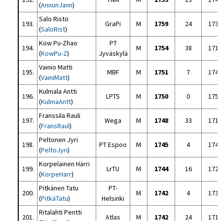
(
AnnunJann
)
Salo Risto
193.
GraPi
M
1759
24
173
(
SaloRist
)
Kow Pu-Zhao
PT
194.
M
1754
38
171
(
KowPu-Z
)
Jyväskylä
Vainio Matti
195.
MBF
M
1751
7
174
(
VainiMatt
)
Kulmala Antti
196.
LPTS
M
1750
0
175
(
KulmaAntt
)
Franssila Rauli
197.
Wega
M
1748
33
171
(
FransRaul
)
Peltonen Jyri
198.
PT Espoo
M
1745
4
174
(
PeltoJyri
)
Korpelainen Harri
199.
LrTU
M
1744
16
172
(
KorpeHarr
)
Pitkänen Tatu
PT-
200.
M
1742
4
173
(
PitkäTatu
)
Helsinki
Ritalahti Pentti
201.
Atlas
M
1742
24
171