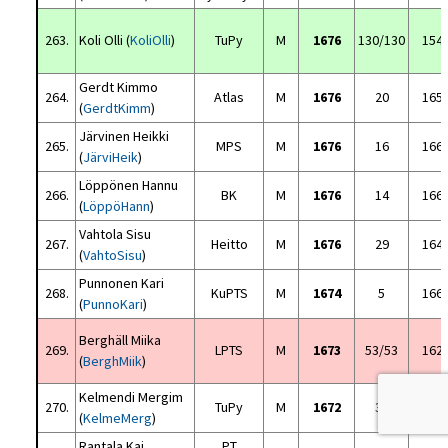
263.
Koli Olli (
KoliOlli
)
TuPy
M
1676
130/130
154
Gerdt Kimmo
264.
Atlas
M
1676
20
165
(
GerdtKimm
)
Järvinen Heikki
265.
MPS
M
1676
16
166
(
JärviHeik
)
Löppönen Hannu
266.
BK
M
1676
14
166
(
LöppöHann
)
Vahtola Sisu
267.
Heitto
M
1676
29
164
(
VahtoSisu
)
Punnonen Kari
268.
KuPTS
M
1674
5
166
(
PunnoKari
)
Berghäll Miika
269.
LPTS
M
1673
53/53
162
(
BerghMiik
)
Kelmendi Mergim
270.
TuPy
M
1672
32
164
(
KelmeMerg
)
Rantala Kai
PT