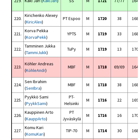
219.
Käki Jari (
KäkiJari
)
SS
M
1721
77/77
164
Kirichenko Alexey
220.
PT Espoo
M
1720
38
168
(
KiricAlex
)
Korva Pekka
221.
YPTS
M
1719
33
168
(
KorvaPekk
)
Tamminen Jukka
222.
TuPy
M
1719
13
170
(
TammiJukk
)
Köhler Andreas
223.
MBF
M
1718
69/69
164
(
KöhleAndr
)
Sen Ibrahim
224.
MBF
M
1718
38
168
(
SenIbra
)
Pyykkö Sami
PT-
225.
M
1716
22
169
(
PyykkSami
)
Helsinki
Kauppinen Arto
PT
226.
M
1716
16
170
(
KauppArto
)
Jyväskylä
Komu Kari
227.
TIP-70
M
1714
30
168
(
KomuKari
)