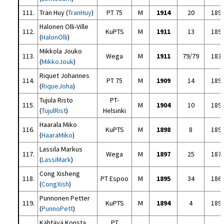
111.
Tran Huy (
TranHuy
)
PT 75
M
1914
20
189
Halonen Olli-Ville
112.
KuPTS
M
1911
13
189
(
HalonOlli
)
Mikkola Jouko
113.
Wega
M
1911
79/79
183
(
MikkoJouk
)
Riquet Johannes
114.
PT 75
M
1909
14
189
(
RiqueJoha
)
Tujula Risto
PT-
115.
M
1904
10
189
(
TujulRist
)
Helsinki
Haarala Miko
116.
KuPTS
M
1898
8
189
(
HaaraMiko
)
Lassila Markus
117.
Wega
M
1897
25
187
(
LassiMark
)
Cong Xisheng
118.
PT Espoo
M
1895
34
186
(
CongXish
)
Punnonen Petter
119.
KuPTS
M
1894
4
189
(
PunnoPett
)
Kähtävä Konsta
PT