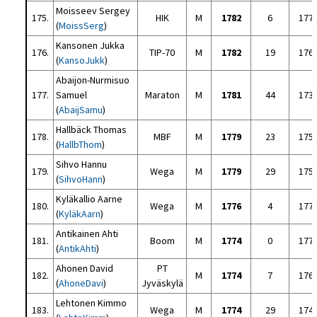
Moisseev Sergey
175.
HIK
M
1782
6
177
(
MoissSerg
)
Kansonen Jukka
176.
TIP-70
M
1782
19
176
(
KansoJukk
)
Abaijon-Nurmisuo
177.
Samuel
Maraton
M
1781
44
173
(
AbaijSamu
)
Hallbäck Thomas
178.
MBF
M
1779
23
175
(
HallbThom
)
Sihvo Hannu
179.
Wega
M
1779
29
175
(
SihvoHann
)
Kyläkallio Aarne
180.
Wega
M
1776
4
177
(
KyläkAarn
)
Antikainen Ahti
181.
Boom
M
1774
0
177
(
AntikAhti
)
Ahonen David
PT
182.
M
1774
7
176
(
AhoneDavi
)
Jyväskylä
Lehtonen Kimmo
183.
Wega
M
1774
29
174