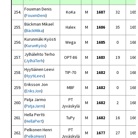
Fouxman Denis
254.
KoKa
M
1687
32
165
(
FouxmDeni
)
Bäckman Mikael
255.
Halex
M
1686
35
165
(
BäckMika
)
Kurunmäki Kyösti
256.
Wega
M
1685
0
168
(
KurunKyös
)
Jylhälehto Terho
257.
OPT-86
M
1683
19
166
(
JylhäTerh
)
Hyytiäinen Leevi
258.
TIP-70
M
1682
0
168
(
HyytiLeev
)
Eriksson Jon
259.
MBF
M
1682
0
168
(
EriksJon
)
Patja Jarmo
PT
260.
M
1682
2
168
(
PatjaJarm
)
Jyväskylä
Hella Pertti
261.
TuPy
M
1682
16
166
(
HellaPert
)
Pelkonen Henri
PT
262.
M
1677
27
165
(
PelkoHenr
)
Jyväskylä