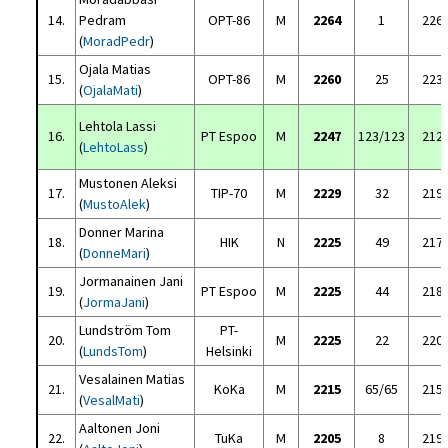
14.
Pedram
OPT-86
M
2264
1
226
(
MoradPedr
)
Ojala Matias
15.
OPT-86
M
2260
25
223
(
OjalaMati
)
Lehtola Lassi
16.
PT Espoo
M
2247
123/123
212
(
LehtoLass
)
Mustonen Aleksi
17.
TIP-70
M
2229
32
219
(
MustoAlek
)
Donner Marina
18.
HIK
N
2225
49
217
(
DonneMari
)
Jormanainen Jani
19.
PT Espoo
M
2225
44
218
(
JormaJani
)
Lundström Tom
PT-
20.
M
2225
22
220
(
LundsTom
)
Helsinki
Vesalainen Matias
21.
KoKa
M
2215
65/65
215
(
VesalMati
)
Aaltonen Joni
22.
TuKa
M
2205
8
219