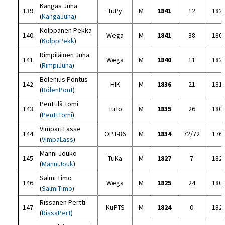
Kangas Juha
139.
TuPy
M
1841
12
182
(
KangaJuha
)
Kolppanen Pekka
140.
Wega
M
1841
38
180
(
KolppPekk
)
Rimpiläinen Juha
141.
Wega
M
1840
11
182
(
RimpiJuha
)
Bölenius Pontus
142.
HIK
M
1836
21
181
(
BölenPont
)
Penttilä Tomi
143.
TuTo
M
1835
26
180
(
PenttTomi
)
Vimpari Lasse
144.
OPT-86
M
1834
72/72
176
(
VimpaLass
)
Manni Jouko
145.
TuKa
M
1827
7
182
(
ManniJouk
)
Salmi Timo
146.
Wega
M
1825
24
180
(
SalmiTimo
)
Rissanen Pertti
147.
KuPTS
M
1824
0
182
(
RissaPert
)