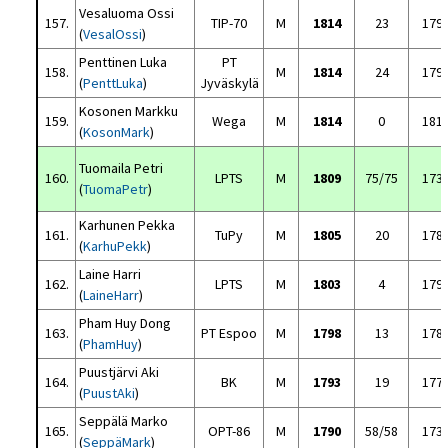
Vesaluoma Ossi
157.
TIP-70
M
1814
23
179
(
VesalOssi
)
Penttinen Luka
PT
158.
M
1814
24
179
(
PenttLuka
)
Jyväskylä
Kosonen Markku
159.
Wega
M
1814
0
181
(
KosonMark
)
Tuomaila Petri
160.
LPTS
M
1809
75/75
173
(
TuomaPetr
)
Karhunen Pekka
161.
TuPy
M
1805
20
178
(
KarhuPekk
)
Laine Harri
162.
LPTS
M
1803
4
179
(
LaineHarr
)
Pham Huy Dong
163.
PT Espoo
M
1798
13
178
(
PhamHuy
)
Puustjärvi Aki
164.
BK
M
1793
19
177
(
PuustAki
)
Seppälä Marko
165.
OPT-86
M
1790
58/58
173
(
SeppäMark
)