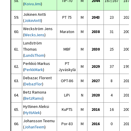
58.
TIP-70
M
2044
167/167
187
(
KoivuJimi
)
Jokinen Antti
59.
PT 75
M
2043
23
202
(
JokinAntt
)
Weckström Jens
60.
Maraton
M
2038
31
200
(
WecksJens
)
Lundström
61.
Thomas
MBF
M
2030
25
200
(
LundsThom
)
Perkkiö Markus
PT
62.
M
2029
37
199
(
PerkkMark
)
Jyväskylä
Debazac Florent
63.
OPT-86
M
2027
8
201
(
DebazFlor
)
Betz Ramona
64.
LiPi
N
2020
4
201
(
BetzRamo
)
Hyttinen Aleksi
65.
KuPTS
M
2016
16
200
(
HyttiAlek
)
Johansson Teemu
66.
Por-83
M
2016
0
201
(
JohanTeem
)