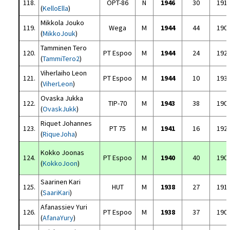
118.
OPT-86
N
1946
30
191
(
KelloElla
)
Mikkola Jouko
119.
Wega
M
1944
44
190
(
MikkoJouk
)
Tamminen Tero
120.
PT Espoo
M
1944
24
192
(
TammiTero2
)
Viherlaiho Leon
121.
PT Espoo
M
1944
10
193
(
ViherLeon
)
Ovaska Jukka
122.
TIP-70
M
1943
38
190
(
OvaskJukk
)
Riquet Johannes
123.
PT 75
M
1941
16
192
(
RiqueJoha
)
Kokko Joonas
124.
PT Espoo
M
1940
40
190
(
KokkoJoon
)
Saarinen Kari
125.
HUT
M
1938
27
191
(
SaariKari
)
Afanassiev Yuri
126.
PT Espoo
M
1938
37
190
(
AfanaYury
)