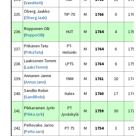
(
VainiMatt
)
Öberg Jaakko
235.
TIP-70
M
1766
0
176
(
ÖbergJaak
)
Ropponen Olli
236.
HUT
M
1764
4
176
(
RoppoOlli
)
Pitkänen Tatu
PT-
237.
M
1764
6
175
(
PitkäTatu
)
Helsinki
Laaksonen Tommi
238.
LPTS
M
1764
6
175
(
LaaksTomm
)
Annunen Janne
239.
YNM
M
1761
20
174
(
AnnunJann
)
Sandlin Robin
240.
Halex
M
1760
17
174
(
SandlRobi
)
Pikkarainen Jyrki
PT
241.
M
1759
30
172
(
PikkaJyrk
)
Jyväskylä
Peltovako Jarno
242.
PT 75
M
1754
3
175
(
PeltoJarn
)