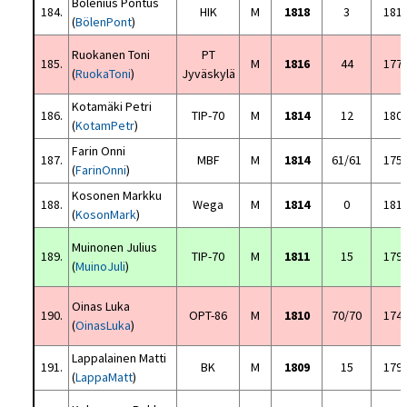
Bölenius Pontus
184.
HIK
M
1818
3
181
(
BölenPont
)
Ruokanen Toni
PT
185.
M
1816
44
177
(
RuokaToni
)
Jyväskylä
Kotamäki Petri
186.
TIP-70
M
1814
12
180
(
KotamPetr
)
Farin Onni
187.
MBF
M
1814
61/61
175
(
FarinOnni
)
Kosonen Markku
188.
Wega
M
1814
0
181
(
KosonMark
)
Muinonen Julius
189.
TIP-70
M
1811
15
179
(
MuinoJuli
)
Oinas Luka
190.
OPT-86
M
1810
70/70
174
(
OinasLuka
)
Lappalainen Matti
191.
BK
M
1809
15
179
(
LappaMatt
)