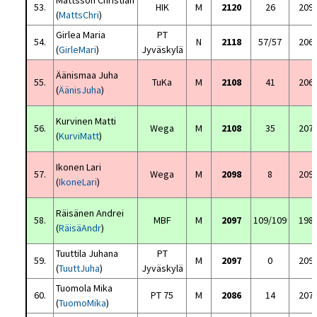
Mattsson Christian
53.
HIK
M
2120
26
209
(
MattsChri
)
Girlea Maria
PT
54.
N
2118
57/57
206
(
GirleMari
)
Jyväskylä
Äänismaa Juha
55.
TuKa
M
2108
41
206
(
ÄänisJuha
)
Kurvinen Matti
56.
Wega
M
2108
35
207
(
KurviMatt
)
Ikonen Lari
57.
Wega
M
2098
8
209
(
IkoneLari
)
Räisänen Andrei
58.
MBF
M
2097
109/109
198
(
RäisäAndr
)
Tuuttila Juhana
PT
59.
M
2097
0
209
(
TuuttJuha
)
Jyväskylä
Tuomola Mika
60.
PT 75
M
2086
14
207
(
TuomoMika
)