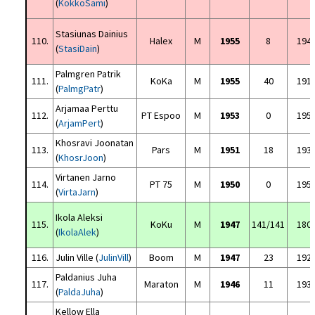
(
KokkoSami
)
Stasiunas Dainius
110.
Halex
M
1955
8
194
(
StasiDain
)
Palmgren Patrik
111.
KoKa
M
1955
40
191
(
PalmgPatr
)
Arjamaa Perttu
112.
PT Espoo
M
1953
0
195
(
ArjamPert
)
Khosravi Joonatan
113.
Pars
M
1951
18
193
(
KhosrJoon
)
Virtanen Jarno
114.
PT 75
M
1950
0
195
(
VirtaJarn
)
Ikola Aleksi
115.
KoKu
M
1947
141/141
180
(
IkolaAlek
)
116.
Julin Ville (
JulinVill
)
Boom
M
1947
23
192
Paldanius Juha
117.
Maraton
M
1946
11
193
(
PaldaJuha
)
Kellow Ella