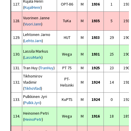
Kujala Henri
127.
OPT-86
M
1936
1
193
(
KujalHenr
)
Vuorinen Janne
128.
TuKa
M
1935
5
193
(
VuoriJann
)
Lehtonen Jarno
129.
HUT
M
1933
29
190
(
LehtoJarn
)
Lassila Markus
130.
Wega
M
1931
25
190
(
LassiMark
)
131.
Tran Huy (
TranHuy
)
PT 75
M
1925
23
190
Tikhomirov
PT-
132.
Vladimir
M
1924
14
191
Helsinki
(
TikhoVlad
)
Pulkkinen Jyri
133.
KuPTS
M
1924
0
192
(
PulkkJyri
)
Heinonen Petri
134.
Wega
M
1916
18
189
(
HeinoPetr
)