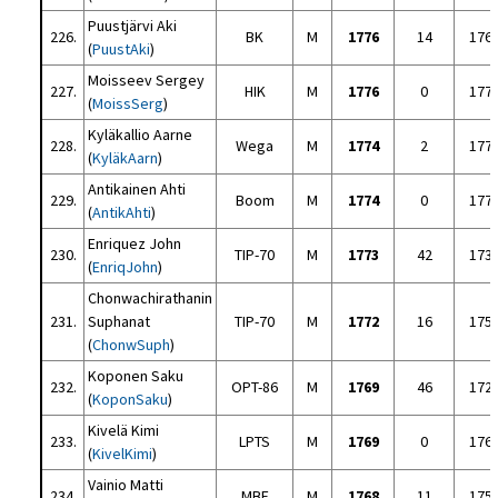
Puustjärvi Aki
226.
BK
M
1776
14
176
(
PuustAki
)
Moisseev Sergey
227.
HIK
M
1776
0
177
(
MoissSerg
)
Kyläkallio Aarne
228.
Wega
M
1774
2
177
(
KyläkAarn
)
Antikainen Ahti
229.
Boom
M
1774
0
177
(
AntikAhti
)
Enriquez John
230.
TIP-70
M
1773
42
173
(
EnriqJohn
)
Chonwachirathanin
231.
Suphanat
TIP-70
M
1772
16
175
(
ChonwSuph
)
Koponen Saku
232.
OPT-86
M
1769
46
172
(
KoponSaku
)
Kivelä Kimi
233.
LPTS
M
1769
0
176
(
KivelKimi
)
Vainio Matti
234.
MBF
M
1768
11
175