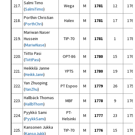
Salmi Timo
217.
Wega
M
1781
12
176
(
SalmiTimo
)
Porthin Christian
218.
Halex
M
1781
17
176
(
PorthChri
)
Mariwan Naser
219.
Hussein
TIP-70
M
1781
1
178
(
MariwNase
)
Tiitto Pasi
220.
OPT-86
M
1780
15
176
(
TiittPasi
)
Heikkilä Janne
221.
YPTS
M
1780
19
176
(
HeikkJann
)
Yan Zhuoping
222.
PT Espoo
M
1779
26
175
(
YanZhu
)
Hallbäck Thomas
223.
MBF
M
1778
9
176
(
HallbThom
)
Pyykkö Sami
PT-
224.
M
1777
23
175
(
PyykkSami
)
Helsinki
Kansonen Jukka
225.
TIP-70
M
1776
15
176
(
KansoJukk
)