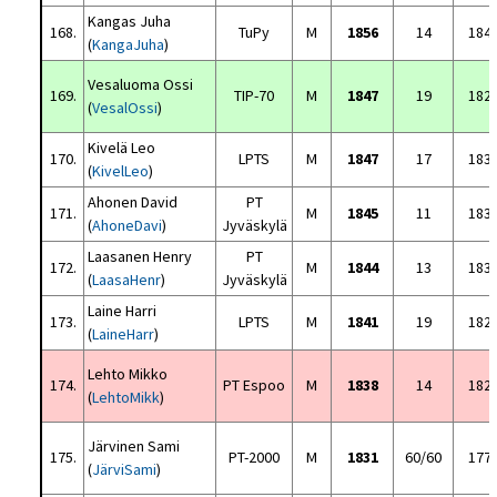
Kangas Juha
168.
TuPy
M
1856
14
184
(
KangaJuha
)
Vesaluoma Ossi
169.
TIP-70
M
1847
19
182
(
VesalOssi
)
Kivelä Leo
170.
LPTS
M
1847
17
183
(
KivelLeo
)
Ahonen David
PT
171.
M
1845
11
183
(
AhoneDavi
)
Jyväskylä
Laasanen Henry
PT
172.
M
1844
13
183
(
LaasaHenr
)
Jyväskylä
Laine Harri
173.
LPTS
M
1841
19
182
(
LaineHarr
)
Lehto Mikko
174.
PT Espoo
M
1838
14
182
(
LehtoMikk
)
Järvinen Sami
175.
PT-2000
M
1831
60/60
177
(
JärviSami
)