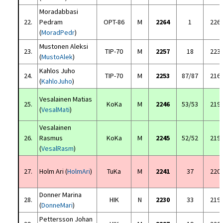
Moradabbasi
22.
Pedram
OPT-86
M
2264
1
226
(
MoradPedr
)
Mustonen Aleksi
23.
TIP-70
M
2257
18
223
(
MustoAlek
)
Kahlos Juho
24.
TIP-70
M
2253
87/87
216
(
KahloJuho
)
Vesalainen Matias
25.
KoKa
M
2246
53/53
219
(
VesalMati
)
Vesalainen
26.
Rasmus
KoKa
M
2245
52/52
219
(
VesalRasm
)
27.
Holm Ari (
HolmAri
)
TuKa
M
2241
37
220
Donner Marina
28.
HIK
N
2230
33
219
(
DonneMari
)
Pettersson Johan