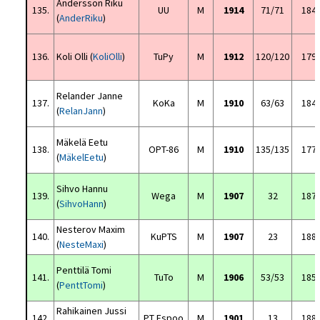
Andersson Riku
135.
UU
M
1914
71/71
184
(
AnderRiku
)
136.
Koli Olli (
KoliOlli
)
TuPy
M
1912
120/120
179
Relander Janne
137.
KoKa
M
1910
63/63
184
(
RelanJann
)
Mäkelä Eetu
138.
OPT-86
M
1910
135/135
177
(
MäkelEetu
)
Sihvo Hannu
139.
Wega
M
1907
32
187
(
SihvoHann
)
Nesterov Maxim
140.
KuPTS
M
1907
23
188
(
NesteMaxi
)
Penttilä Tomi
141.
TuTo
M
1906
53/53
185
(
PenttTomi
)
Rahikainen Jussi
142.
PT Espoo
M
1901
13
188