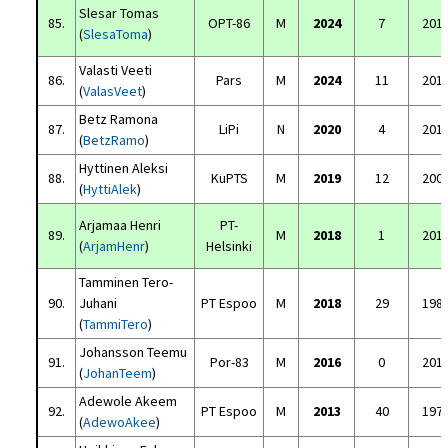
Slesar Tomas
85.
OPT-86
M
2024
7
201
(
SlesaToma
)
Valasti Veeti
86.
Pars
M
2024
11
201
(
ValasVeet
)
Betz Ramona
87.
LiPi
N
2020
4
201
(
BetzRamo
)
Hyttinen Aleksi
88.
KuPTS
M
2019
12
200
(
HyttiAlek
)
Arjamaa Henri
PT-
89.
M
2018
1
201
(
ArjamHenr
)
Helsinki
Tamminen Tero-
90.
Juhani
PT Espoo
M
2018
29
198
(
TammiTero
)
Johansson Teemu
91.
Por-83
M
2016
0
201
(
JohanTeem
)
Adewole Akeem
92.
PT Espoo
M
2013
40
197
(
AdewoAkee
)