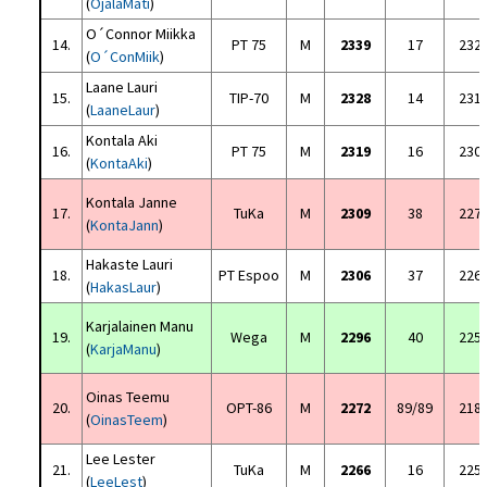
(
OjalaMati
)
O´Connor Miikka
14.
PT 75
M
2339
17
232
(
O´ConMiik
)
Laane Lauri
15.
TIP-70
M
2328
14
231
(
LaaneLaur
)
Kontala Aki
16.
PT 75
M
2319
16
230
(
KontaAki
)
Kontala Janne
17.
TuKa
M
2309
38
227
(
KontaJann
)
Hakaste Lauri
18.
PT Espoo
M
2306
37
226
(
HakasLaur
)
Karjalainen Manu
19.
Wega
M
2296
40
225
(
KarjaManu
)
Oinas Teemu
20.
OPT-86
M
2272
89/89
218
(
OinasTeem
)
Lee Lester
21.
TuKa
M
2266
16
225
(
LeeLest
)