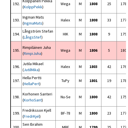
Kolppanen Pekka
192.
Wega
M
1808
25
178
(
KolppPekk
)
Ingman Mats
193.
Halex
M
1808
33
177
(
IngmaMats
)
Långström Stefan
194.
HIK
M
1808
9
179
(
LångsStef
)
Rimpiläinen Juha
195.
Wega
M
1806
5
180
(
RimpiJuha
)
Jutila Mikael
196.
Halex
M
1803
42
176
(
JutilMika
)
Hella Pertti
197.
TuPy
M
1801
19
178
(
HellaPert
)
Korhonen Santeri
198.
Nu-Se
M
1800
42
175
(
KorhoSant
)
Fredriksson Kjell
199.
BF-78
M
1800
23
177
(
FredrKjel
)
Sen Ibrahim
200.
MBF
M
1799
25
177