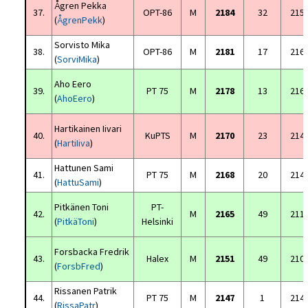
Ågren Pekka
37.
OPT-86
M
2184
32
215
(
ÅgrenPekk
)
Sorvisto Mika
38.
OPT-86
M
2181
17
216
(
SorviMika
)
Aho Eero
39.
PT 75
M
2178
13
216
(
AhoEero
)
Hartikainen Iivari
40.
KuPTS
M
2170
23
214
(
HartiIiva
)
Hattunen Sami
41.
PT 75
M
2168
20
214
(
HattuSami
)
Pitkänen Toni
PT-
42.
M
2165
49
211
(
PitkäToni
)
Helsinki
Forsbacka Fredrik
43.
Halex
M
2151
49
210
(
ForsbFred
)
Rissanen Patrik
44.
PT 75
M
2147
1
214
(
RissaPatr
)