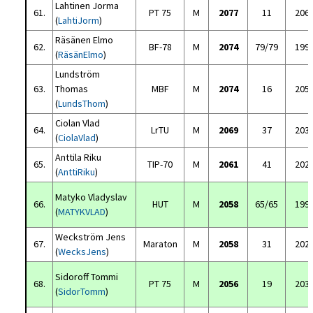
Lahtinen Jorma
61.
PT 75
M
2077
11
206
(
LahtiJorm
)
Räsänen Elmo
62.
BF-78
M
2074
79/79
199
(
RäsänElmo
)
Lundström
63.
Thomas
MBF
M
2074
16
205
(
LundsThom
)
Ciolan Vlad
64.
LrTU
M
2069
37
203
(
CiolaVlad
)
Anttila Riku
65.
TIP-70
M
2061
41
202
(
AnttiRiku
)
Matyko Vladyslav
66.
HUT
M
2058
65/65
199
(
MATYKVLAD
)
Weckström Jens
67.
Maraton
M
2058
31
202
(
WecksJens
)
Sidoroff Tommi
68.
PT 75
M
2056
19
203
(
SidorTomm
)