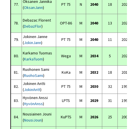
Oksanen Jannika
77.
PT 75
N
2040
18
202
(
OksanJann
)
Debazac Florent
78.
OPT-86
M
2040
13
202
(
DebazFlor
)
Jokinen Janne
79.
PT 75
M
2040
11
202
(
JokinJann
)
Karkamo Tuomas
80.
Wega
M
2034
5
202
(
KarkaTuom
)
Ruohonen Sami
81.
KoKa
M
2032
18
201
(
RuohoSami
)
Jokinen Antti
82.
PT 75
M
2030
32
199
(
JokinAntt
)
Hyvönen Anssi
83.
LPTS
M
2029
31
199
(
HyvönAnss
)
Nousiainen Jouni
84.
KuPTS
M
2026
25
200
(
NousiJoun
)