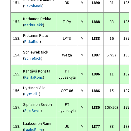
151.
BK
M
1890
31
185
(
SavolMark
)
Karhunen Pekka
152.
TuPy
M
1888
33
185
(
KarhuPekk
)
Pitkänen Risto
153.
LPTS
M
1888
16
187
(
PitkäRist
)
Schiewek Nick
154.
Wega
M
1887
57/57
183
(
SchieNick
)
Kähtävä Konsta
PT
155.
M
1886
11
187
(
KähtäKons
)
Jyväskylä
Hyttinen Ville
156.
OPT-86
M
1886
15
187
(
HyttiVill1
)
Sipiläinen Severi
PT
157.
M
1880
103/103
177
(
SipilSeve
)
Jyväskylä
Laaksonen Rami
158.
UU
M
1877
38
183
(
LaaksRami
)