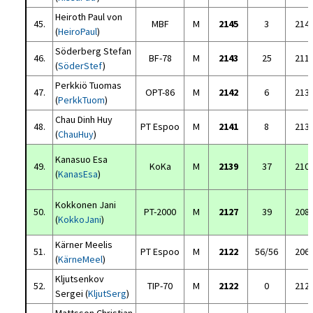
Heiroth Paul von
45.
MBF
M
2145
3
214
(
HeiroPaul
)
Söderberg Stefan
46.
BF-78
M
2143
25
211
(
SöderStef
)
Perkkiö Tuomas
47.
OPT-86
M
2142
6
213
(
PerkkTuom
)
Chau Dinh Huy
48.
PT Espoo
M
2141
8
213
(
ChauHuy
)
Kanasuo Esa
49.
KoKa
M
2139
37
210
(
KanasEsa
)
Kokkonen Jani
50.
PT-2000
M
2127
39
208
(
KokkoJani
)
Kärner Meelis
51.
PT Espoo
M
2122
56/56
206
(
KärneMeel
)
Kljutsenkov
52.
TIP-70
M
2122
0
212
Sergei (
KljutSerg
)