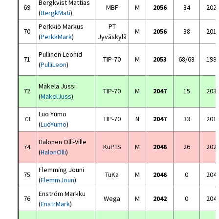
Bergkvist Mattias
69.
MBF
M
2056
34
202
(
BergkMati
)
Perkkiö Markus
PT
70.
M
2056
38
201
(
PerkkMark
)
Jyväskylä
Pullinen Leonid
71.
TIP-70
M
2053
68/68
198
(
PulliLeon
)
Mäkelä Jussi
72.
TIP-70
M
2047
15
203
(
MäkelJuss
)
Luo Yumo
73.
TIP-70
N
2047
33
201
(
LuoYumo
)
Halonen Olli-Ville
74.
KuPTS
M
2046
26
202
(
HalonOlli
)
Flemming Jouni
75.
TuKa
M
2046
0
204
(
FlemmJoun
)
Enström Markku
76.
Wega
M
2042
0
204
(
EnstrMark
)