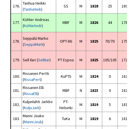
Tanhua Heikki
176.
SS
M
1828
25
180
(
TanhuHeik
)
Köhler Andreas
177.
MBF
M
1826
44
178
(
KöhleAndr
)
Seppälä Marko
178.
OPT-86
M
1825
70/70
175
(
SeppäMark
)
179.
Sell Ilari (
SellIlar
)
PT Espoo
M
1825
105/105
172
Rissanen Pertti
180.
KuPTS
M
1824
0
182
(
RissaPert
)
Rissanen Elli
181.
MBF
N
1823
0
182
(
RissaElli
)
Kuljunlahti Jarkko
PT-
182.
M
1819
5
181
(
KuljuJark
)
Helsinki
Manni Jouko
183.
TuKa
M
1819
6
181
(
ManniJouk
)