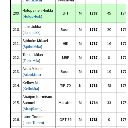
(
PenttLuka
)
Jyväskylä
Holopainen Heikki
209.
JPT
M
1787
45
174
(
HolopHeik
)
Julin Jukka
210.
Boom
M
1787
20
176
(
JulinJukk
)
Sjöholm Mikael
211.
HIK
M
1787
16
177
(
SjöhoMika
)
Toncic Milan
212.
MBF
M
1787
8
177
(
TonciMila
)
Aikio Mikael
213.
Boom
M
1786
10
177
(
AikioMika
)
Kellow Mia
214.
TIP-70
N
1786
48
173
(
KelloMia
)
Abaijon-Nurmisuo
215.
Samuel
Maraton
M
1784
33
175
(
AbaijSamu
)
Laine Tommi
216.
OPT-86
M
1783
0
178
(
LaineTomm
)