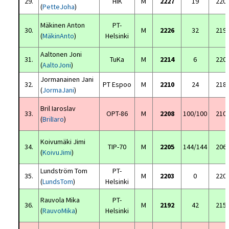
29.
HIK
M
2227
19
220
(
PetteJoha
)
Mäkinen Anton
PT-
30.
M
2226
32
219
(
MäkinAnto
)
Helsinki
Aaltonen Joni
31.
TuKa
M
2214
6
220
(
AaltoJoni
)
Jormanainen Jani
32.
PT Espoo
M
2210
24
218
(
JormaJani
)
Bril Iaroslav
33.
OPT-86
M
2208
100/100
210
(
BrilIaro
)
Koivumäki Jimi
34.
TIP-70
M
2205
144/144
206
(
KoivuJimi
)
Lundström Tom
PT-
35.
M
2203
0
220
(
LundsTom
)
Helsinki
Rauvola Mika
PT-
36.
M
2192
42
215
(
RauvoMika
)
Helsinki