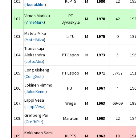
101.
KuPTS
M
1980
22
195
(
HaaraMiko
)
Virnes Markku
PT
102.
M
1978
42
193
(
VirneMark
)
Jyväskylä
Matela Mika
103.
LrTU
M
1975
0
197
(
MatelMika
)
Titievskaja
104.
Aleksandra
PT Espoo
N
1973
5
196
(
LottoAlex
)
Cong Xisheng
105.
PT Espoo
M
1971
57/57
191
(
CongXish
)
Jokinen Kimmo
106.
HUT
M
1967
4
196
(
JokinKimm
)
Lappi Vesa
107.
Wega
M
1963
69/69
189
(
LappiVesa
)
Grefberg Pär
108.
Maraton
M
1963
22
194
(
GrefbPär
)
Kokkonen Sami
109.
KuPTS
M
1962
18
194