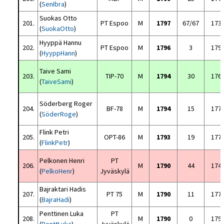
(
SenIbra
)
Suokas Otto
201.
PT Espoo
M
1797
67/67
173
(
SuokaOtto
)
Hyyppä Hannu
202.
PT Espoo
M
1796
3
179
(
HyyppHann
)
Taive Sami
203.
TIP-70
M
1794
30
176
(
TaiveSami
)
Söderberg Roger
204.
BF-78
M
1794
15
177
(
SöderRoge
)
Flink Petri
205.
OPT-86
M
1793
19
177
(
FlinkPetr
)
Pelkonen Henri
PT
206.
M
1790
44
174
(
PelkoHenr
)
Jyväskylä
Bajraktari Hadis
207.
PT 75
M
1790
11
177
(
BajraHadi
)
Penttinen Luka
PT
208.
M
1790
0
179