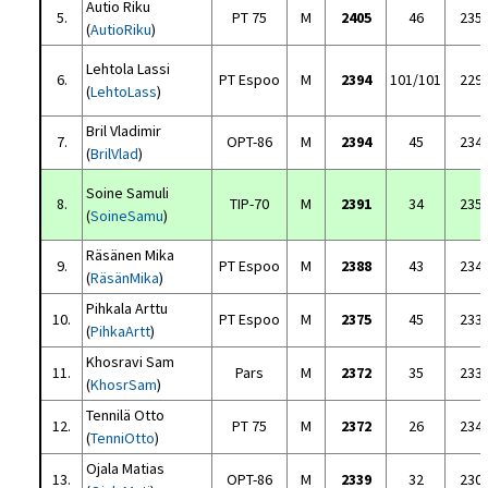
Autio Riku
5.
PT 75
M
2405
46
235
(
AutioRiku
)
Lehtola Lassi
6.
PT Espoo
M
2394
101/101
229
(
LehtoLass
)
Bril Vladimir
7.
OPT-86
M
2394
45
234
(
BrilVlad
)
Soine Samuli
8.
TIP-70
M
2391
34
235
(
SoineSamu
)
Räsänen Mika
9.
PT Espoo
M
2388
43
234
(
RäsänMika
)
Pihkala Arttu
10.
PT Espoo
M
2375
45
233
(
PihkaArtt
)
Khosravi Sam
11.
Pars
M
2372
35
233
(
KhosrSam
)
Tennilä Otto
12.
PT 75
M
2372
26
234
(
TenniOtto
)
Ojala Matias
13.
OPT-86
M
2339
32
230