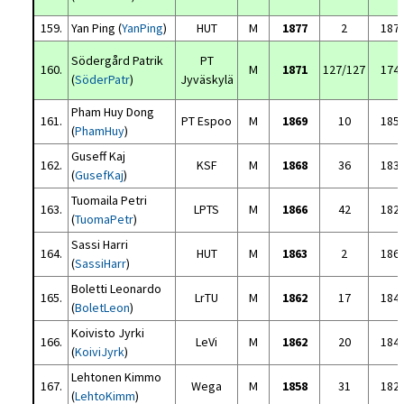
159.
Yan Ping (
YanPing
)
HUT
M
1877
2
187
Södergård Patrik
PT
160.
M
1871
127/127
174
(
SöderPatr
)
Jyväskylä
Pham Huy Dong
161.
PT Espoo
M
1869
10
185
(
PhamHuy
)
Guseff Kaj
162.
KSF
M
1868
36
183
(
GusefKaj
)
Tuomaila Petri
163.
LPTS
M
1866
42
182
(
TuomaPetr
)
Sassi Harri
164.
HUT
M
1863
2
186
(
SassiHarr
)
Boletti Leonardo
165.
LrTU
M
1862
17
184
(
BoletLeon
)
Koivisto Jyrki
166.
LeVi
M
1862
20
184
(
KoiviJyrk
)
Lehtonen Kimmo
167.
Wega
M
1858
31
182
(
LehtoKimm
)