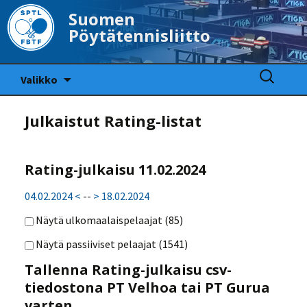
Suomen
Pöytätennisliitto
Siirry
Haku:
Valikko
sisältöön
Julkaistut Rating-listat
Rating-julkaisu 11.02.2024
04.02.2024 <
--
> 18.02.2024
Näytä ulkomaalaispelaajat (
85
)
Näytä passiiviset pelaajat (
1541
)
Tallenna Rating-julkaisu csv-
tiedostona PT Velhoa tai PT Gurua
varten