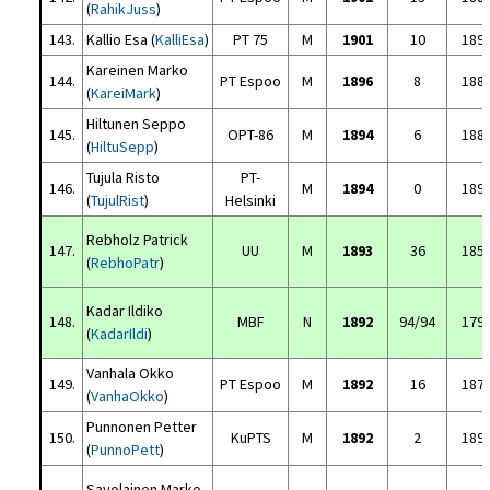
(
RahikJuss
)
143.
Kallio Esa (
KalliEsa
)
PT 75
M
1901
10
189
Kareinen Marko
144.
PT Espoo
M
1896
8
188
(
KareiMark
)
Hiltunen Seppo
145.
OPT-86
M
1894
6
188
(
HiltuSepp
)
Tujula Risto
PT-
146.
M
1894
0
189
(
TujulRist
)
Helsinki
Rebholz Patrick
147.
UU
M
1893
36
185
(
RebhoPatr
)
Kadar Ildiko
148.
MBF
N
1892
94/94
179
(
KadarIldi
)
Vanhala Okko
149.
PT Espoo
M
1892
16
187
(
VanhaOkko
)
Punnonen Petter
150.
KuPTS
M
1892
2
189
(
PunnoPett
)
Savolainen Marko