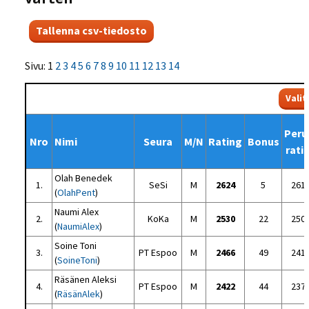
Sivu: 1
2
3
4
5
6
7
8
9
10
11
12
13
14
Peru
Nro
Nimi
Seura
M/N
Rating
Bonus
rati
Olah Benedek
1.
SeSi
M
2624
5
261
(
OlahPent
)
Naumi Alex
2.
KoKa
M
2530
22
250
(
NaumiAlex
)
Soine Toni
3.
PT Espoo
M
2466
49
241
(
SoineToni
)
Räsänen Aleksi
4.
PT Espoo
M
2422
44
237
(
RäsänAlek
)