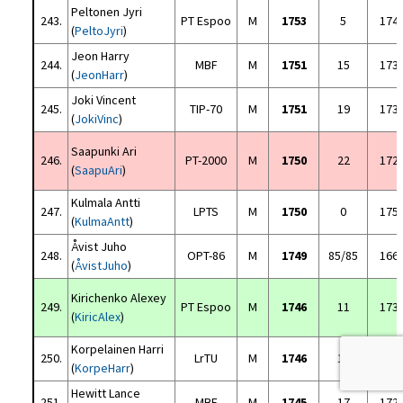
Peltonen Jyri
243.
PT Espoo
M
1753
5
174
(
PeltoJyri
)
Jeon Harry
244.
MBF
M
1751
15
173
(
JeonHarr
)
Joki Vincent
245.
TIP-70
M
1751
19
173
(
JokiVinc
)
Saapunki Ari
246.
PT-2000
M
1750
22
172
(
SaapuAri
)
Kulmala Antti
247.
LPTS
M
1750
0
175
(
KulmaAntt
)
Åvist Juho
248.
OPT-86
M
1749
85/85
166
(
ÅvistJuho
)
Kirichenko Alexey
249.
PT Espoo
M
1746
11
173
(
KiricAlex
)
Korpelainen Harri
250.
LrTU
M
1746
18
172
(
KorpeHarr
)
Hewitt Lance
251.
MBF
M
1745
17
172