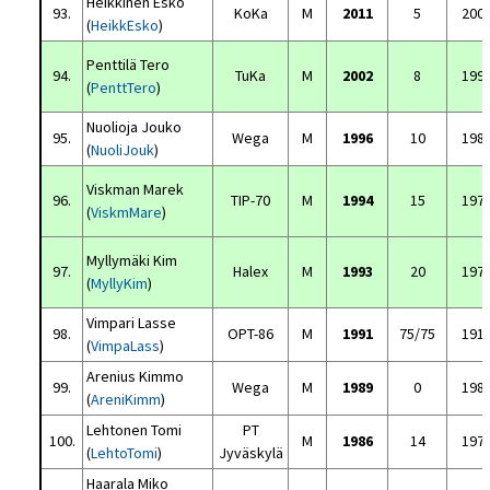
Heikkinen Esko
93.
KoKa
M
2011
5
200
(
HeikkEsko
)
Penttilä Tero
94.
TuKa
M
2002
8
199
(
PenttTero
)
Nuolioja Jouko
95.
Wega
M
1996
10
198
(
NuoliJouk
)
Viskman Marek
96.
TIP-70
M
1994
15
197
(
ViskmMare
)
Myllymäki Kim
97.
Halex
M
1993
20
197
(
MyllyKim
)
Vimpari Lasse
98.
OPT-86
M
1991
75/75
191
(
VimpaLass
)
Arenius Kimmo
99.
Wega
M
1989
0
198
(
AreniKimm
)
Lehtonen Tomi
PT
100.
M
1986
14
197
(
LehtoTomi
)
Jyväskylä
Haarala Miko