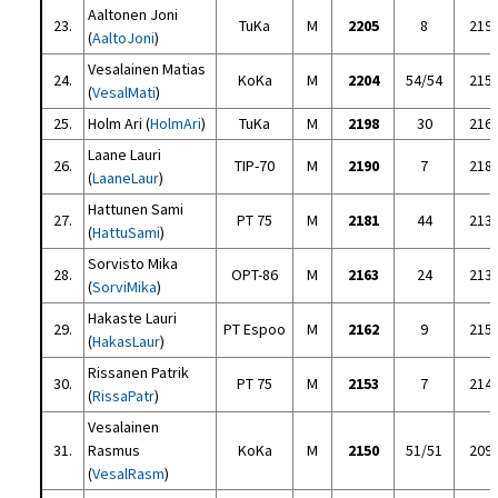
Aaltonen Joni
23.
TuKa
M
2205
8
219
(
AaltoJoni
)
Vesalainen Matias
24.
KoKa
M
2204
54/54
215
(
VesalMati
)
25.
Holm Ari (
HolmAri
)
TuKa
M
2198
30
216
Laane Lauri
26.
TIP-70
M
2190
7
218
(
LaaneLaur
)
Hattunen Sami
27.
PT 75
M
2181
44
213
(
HattuSami
)
Sorvisto Mika
28.
OPT-86
M
2163
24
213
(
SorviMika
)
Hakaste Lauri
29.
PT Espoo
M
2162
9
215
(
HakasLaur
)
Rissanen Patrik
30.
PT 75
M
2153
7
214
(
RissaPatr
)
Vesalainen
31.
Rasmus
KoKa
M
2150
51/51
209
(
VesalRasm
)