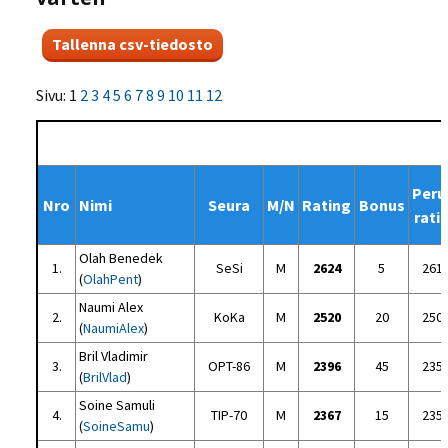
Sivu: 1
2
3
4
5
6
7
8
9
10
11
12
Peru
Nro
Nimi
Seura
M/N
Rating
Bonus
rati
Olah Benedek
1.
SeSi
M
2624
5
261
(
OlahPent
)
Naumi Alex
2.
KoKa
M
2520
20
250
(
NaumiAlex
)
Bril Vladimir
3.
OPT-86
M
2396
45
235
(
BrilVlad
)
Soine Samuli
4.
TIP-70
M
2367
15
235
(
SoineSamu
)