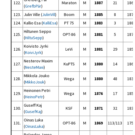
122.
Maraton
M
1887
21
186
(
GrefbPär
)
123.
Julin Ville (
JulinVill
)
Boom
M
1885
8
187
124.
Kallio Esa (
KalliEsa
)
PT 75
M
1883
3
188
Hiltunen Seppo
125.
OPT-86
M
1881
5
187
(
HiltuSepp
)
Koivisto Jyrki
126.
LeVi
M
1881
29
185
(
KoiviJyrk
)
Nesterov Maxim
127.
KuPTS
M
1880
14
186
(
NesteMaxi
)
Mikkola Jouko
128.
Wega
M
1880
48
183
(
MikkoJouk
)
Heinonen Petri
129.
Wega
M
1876
17
185
(
HeinoPetr
)
Guseff Kaj
130.
KSF
M
1871
32
183
(
GusefKaj
)
Oinas Luka
131.
OPT-86
M
1869
113/113
175
(
OinasLuka
)
Relander Janne