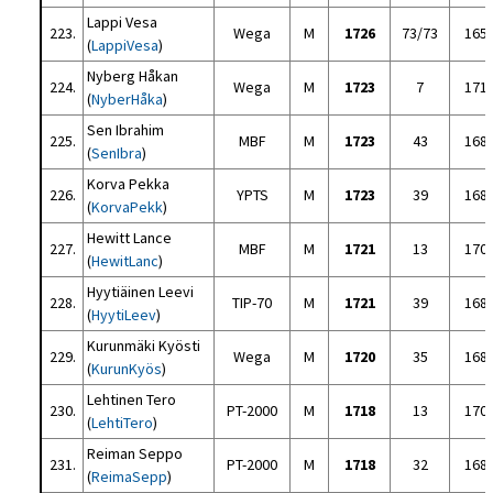
Lappi Vesa
223.
Wega
M
1726
73/73
165
(
LappiVesa
)
Nyberg Håkan
224.
Wega
M
1723
7
171
(
NyberHåka
)
Sen Ibrahim
225.
MBF
M
1723
43
168
(
SenIbra
)
Korva Pekka
226.
YPTS
M
1723
39
168
(
KorvaPekk
)
Hewitt Lance
227.
MBF
M
1721
13
170
(
HewitLanc
)
Hyytiäinen Leevi
228.
TIP-70
M
1721
39
168
(
HyytiLeev
)
Kurunmäki Kyösti
229.
Wega
M
1720
35
168
(
KurunKyös
)
Lehtinen Tero
230.
PT-2000
M
1718
13
170
(
LehtiTero
)
Reiman Seppo
231.
PT-2000
M
1718
32
168
(
ReimaSepp
)