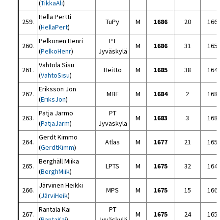
(
TikkaAli
)
Hella Pertti
259.
TuPy
M
1686
20
166
(
HellaPert
)
Pelkonen Henri
PT
260.
M
1686
31
165
(
PelkoHenr
)
Jyväskylä
Vahtola Sisu
261.
Heitto
M
1685
38
164
(
VahtoSisu
)
Eriksson Jon
262.
MBF
M
1684
2
168
(
EriksJon
)
Patja Jarmo
PT
263.
M
1683
3
168
(
PatjaJarm
)
Jyväskylä
Gerdt Kimmo
264.
Atlas
M
1677
21
165
(
GerdtKimm
)
Berghäll Miika
265.
LPTS
M
1675
32
164
(
BerghMiik
)
Järvinen Heikki
266.
MPS
M
1675
15
166
(
JärviHeik
)
Rantala Kai
PT
267.
M
1675
24
165
(
RantaKai
)
Jyväskylä