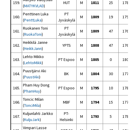
159.
HUT
M
1811
25
178
(
MATYKVLAD
)
Penttinen Luka
PT
160.
M
1809
19
179
(
PenttLuka
)
Jyväskylä
Ruokanen Toni
PT
161.
M
1809
47
176
(
RuokaToni
)
Jyväskylä
Heikkilä Janne
162.
YPTS
M
1808
47
176
(
HeikkJann
)
Lehto Mikko
163.
PT Espoo
M
1805
0
180
(
LehtoMikk
)
Puustjärvi Aki
164.
BK
M
1804
30
177
(
PuustAki
)
Pham Huy Dong
165.
PT Espoo
M
1795
10
178
(
PhamHuy
)
Toncic Milan
166.
MBF
M
1794
15
177
(
TonciMila
)
Kuljunlahti Jarkko
PT-
167.
M
1793
5
178
(
KuljuJark
)
Helsinki
Vimpari Lasse