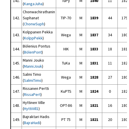
141.
TuPy
M
1840
11
182
(
KangaJuha
)
Chonwachirathanin
142.
Suphanat
TIP-70
M
1839
44
179
(
ChonwSuph
)
Kolppanen Pekka
143.
Wega
M
1837
34
180
(
KolppPekk
)
Bölenius Pontus
144.
HIK
M
1833
18
181
(
BölenPont
)
Manni Jouko
145.
TuKa
M
1831
11
182
(
ManniJouk
)
Salmi Timo
146.
Wega
M
1828
27
180
(
SalmiTimo
)
Rissanen Pertti
147.
KuPTS
M
1824
0
182
(
RissaPert
)
Hyttinen Ville
148.
OPT-86
M
1821
16
180
(
HyttiVill1
)
Bajraktari Hadis
149.
PT 75
M
1821
20
180
(
BajraHadi
)