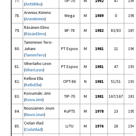
77.
TIP-70
M
1992
47
194
(
AnttiRiku
)
Arenius Kimmo
78.
Wega
M
1989
0
198
(
AreniKimm
)
Räsänen Elmo
79.
BF-78
M
1982
83/83
189
(
RäsänElmo
)
Tamminen Tero-
80.
Juhani
PT Espoo
M
1981
21
196
(
TammiTero
)
Viherlaiho Leon
81.
PT Espoo
M
1981
47
193
(
ViherLeon
)
Kellow Ella
82.
OPT-86
N
1981
51/51
193
(
KelloElla
)
Koivumäki Jimi
83.
TIP-70
M
1981
167/167
181
(
KoivuJimi
)
Nousiainen Jouni
84.
KuPTS
M
1978
23
195
(
NousiJoun
)
Ciolan Vlad
85.
LrTU
M
1976
28
194
(
CiolaVlad
)