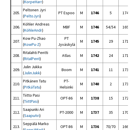
(
KorpeHarr
)
Peltonen Jyri
205.
PT Espoo
M
1746
5
174
(
PeltoJyri
)
Köhler Andreas
206.
MBF
M
1746
54/54
169
(
KöhleAndr
)
Kow Pu-Zhao
PT
207.
M
1745
29
171
(
KowPu-Z
)
Jyväskylä
Ritalahti Pentti
208.
Atlas
M
1742
24
171
(
RitalPent
)
Julin Jukka
209.
Boom
M
1741
11
173
(
JulinJukk
)
Pitkänen Tatu
PT-
210.
M
1740
2
173
(
PitkäTatu
)
Helsinki
Tiitto Pasi
211.
OPT-86
M
1738
15
172
(
TiittPasi
)
Saapunki Ari
212.
PT-2000
M
1737
35
170
(
SaapuAri
)
Seppälä Marko
213.
OPT-86
M
1736
70/70
166
(
SeppäMark
)