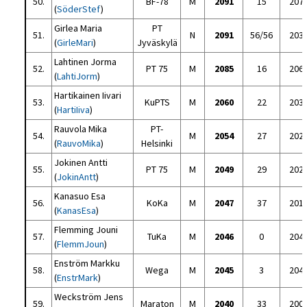
50.
BF-78
M
2091
15
207
(
SöderStef
)
Girlea Maria
PT
51.
N
2091
56/56
203
(
GirleMari
)
Jyväskylä
Lahtinen Jorma
52.
PT 75
M
2085
16
206
(
LahtiJorm
)
Hartikainen Iivari
53.
KuPTS
M
2060
22
203
(
HartiIiva
)
Rauvola Mika
PT-
54.
M
2054
27
202
(
RauvoMika
)
Helsinki
Jokinen Antti
55.
PT 75
M
2049
29
202
(
JokinAntt
)
Kanasuo Esa
56.
KoKa
M
2047
37
201
(
KanasEsa
)
Flemming Jouni
57.
TuKa
M
2046
0
204
(
FlemmJoun
)
Enström Markku
58.
Wega
M
2045
3
204
(
EnstrMark
)
Weckström Jens
59.
Maraton
M
2040
33
200