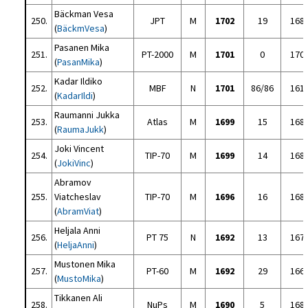
Bäckman Vesa
250.
JPT
M
1702
19
168
(
BäckmVesa
)
Pasanen Mika
251.
PT-2000
M
1701
0
170
(
PasanMika
)
Kadar Ildiko
252.
MBF
N
1701
86/86
161
(
KadarIldi
)
Raumanni Jukka
253.
Atlas
M
1699
15
168
(
RaumaJukk
)
Joki Vincent
254.
TIP-70
M
1699
14
168
(
JokiVinc
)
Abramov
255.
Viatcheslav
TIP-70
M
1696
16
168
(
AbramViat
)
Heljala Anni
256.
PT 75
N
1692
13
167
(
HeljaAnni
)
Mustonen Mika
257.
PT-60
M
1692
29
166
(
MustoMika
)
Tikkanen Ali
258.
NuPs
M
1690
5
168