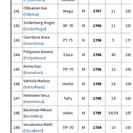
Ollikainen Kai
241.
Wega
M
1707
11
169
(
OllikKai
)
Söderberg Roger
242.
BF-78
M
1706
11
169
(
SöderRoge
)
Gavrilova Anna
243.
PT 75
N
1706
5
170
(
GavriAnna
)
Pohjonen Kimmo
244.
Stara
M
1706
40
166
(
PohjoKimm
)
Komu Kari
245.
TIP-70
M
1706
22
168
(
KomuKari
)
Vahtola Markus
246.
Heitto
M
1706
18
168
(
VahtoMark
)
Helminen Vesa
247.
TuPy
M
1705
14
169
(
HelmiVesa
)
Bäckman Mikael
248.
Halex
M
1705
54/54
165
(
BäckMika
)
Vesaluoma Matti
249.
TIP-70
M
1704
10
169
(
VesalMatt
)