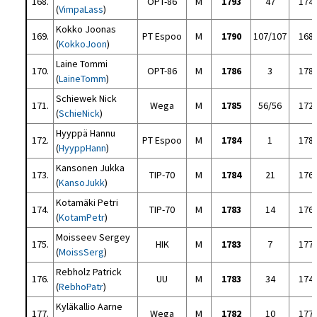
168.
OPT-86
M
1793
47
174
(
VimpaLass
)
Kokko Joonas
169.
PT Espoo
M
1790
107/107
168
(
KokkoJoon
)
Laine Tommi
170.
OPT-86
M
1786
3
178
(
LaineTomm
)
Schiewek Nick
171.
Wega
M
1785
56/56
172
(
SchieNick
)
Hyyppä Hannu
172.
PT Espoo
M
1784
1
178
(
HyyppHann
)
Kansonen Jukka
173.
TIP-70
M
1784
21
176
(
KansoJukk
)
Kotamäki Petri
174.
TIP-70
M
1783
14
176
(
KotamPetr
)
Moisseev Sergey
175.
HIK
M
1783
7
177
(
MoissSerg
)
Rebholz Patrick
176.
UU
M
1783
34
174
(
RebhoPatr
)
Kyläkallio Aarne
177.
Wega
M
1782
10
177