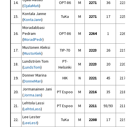
14.
OPT-86
M
2271
36
223
(
OjalaMati
)
Kontala Janne
15.
TuKa
M
2271
17
225
(
KontaJann
)
Moradabbasi
16.
Pedram
OPT-86
M
2264
1
226
(
MoradPedr
)
Mustonen Aleksi
17.
TIP-70
M
2223
26
219
(
MustoAlek
)
Lundström Tom
PT-
18.
M
2223
20
220
(
LundsTom
)
Helsinki
Donner Marina
19.
HIK
N
2221
45
217
(
DonneMari
)
Jormanainen Jani
20.
PT Espoo
M
2216
35
218
(
JormaJani
)
Lehtola Lassi
21.
PT Espoo
M
2211
93/93
211
(
LehtoLass
)
Lee Lester
22.
TuKa
M
2208
17
219
(
LeeLest
)