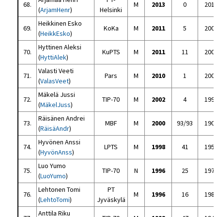
68.
M
2013
0
201
(
ArjamHenr
)
Helsinki
Heikkinen Esko
69.
KoKa
M
2011
5
200
(
HeikkEsko
)
Hyttinen Aleksi
70.
KuPTS
M
2011
11
200
(
HyttiAlek
)
Valasti Veeti
71.
Pars
M
2010
1
200
(
ValasVeet
)
Mäkelä Jussi
72.
TIP-70
M
2002
4
199
(
MäkelJuss
)
Räisänen Andrei
73.
MBF
M
2000
93/93
190
(
RäisäAndr
)
Hyvönen Anssi
74.
LPTS
M
1998
41
195
(
HyvönAnss
)
Luo Yumo
75.
TIP-70
N
1996
25
197
(
LuoYumo
)
Lehtonen Tomi
PT
76.
M
1996
16
198
(
LehtoTomi
)
Jyväskylä
Anttila Riku