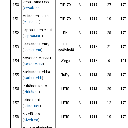
Vesaluoma Ossi
150.
TIP-70
M
1818
27
179
(
VesalOssi
)
Muinonen Julius
151.
TIP-70
M
1818
19
179
(
MuinoJuli
)
Lappalainen Matti
152.
BK
M
1816
28
178
(
LappaMatt
)
Laasanen Henry
PT
153.
M
1814
21
179
(
LaasaHenr
)
Jyväskylä
Kosonen Markku
154.
Wega
M
1814
0
181
(
KosonMark
)
Karhunen Pekka
155.
TuPy
M
1813
28
178
(
KarhuPekk
)
Pitkänen Risto
156.
LPTS
M
1813
29
178
(
PitkäRist
)
Laine Harri
157.
LPTS
M
1811
12
179
(
LaineHarr
)
Kivelä Leo
158.
LPTS
M
1811
19
179
(
KivelLeo
)
Matyko Vladyslav