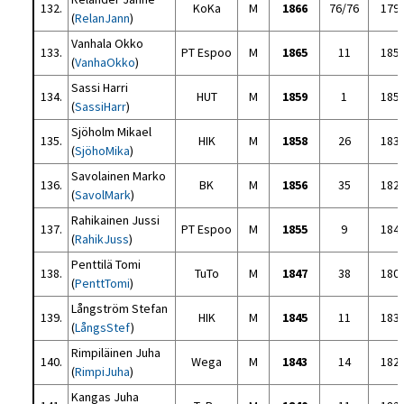
132.
KoKa
M
1866
76/76
179
(
RelanJann
)
Vanhala Okko
133.
PT Espoo
M
1865
11
185
(
VanhaOkko
)
Sassi Harri
134.
HUT
M
1859
1
185
(
SassiHarr
)
Sjöholm Mikael
135.
HIK
M
1858
26
183
(
SjöhoMika
)
Savolainen Marko
136.
BK
M
1856
35
182
(
SavolMark
)
Rahikainen Jussi
137.
PT Espoo
M
1855
9
184
(
RahikJuss
)
Penttilä Tomi
138.
TuTo
M
1847
38
180
(
PenttTomi
)
Långström Stefan
139.
HIK
M
1845
11
183
(
LångsStef
)
Rimpiläinen Juha
140.
Wega
M
1843
14
182
(
RimpiJuha
)
Kangas Juha