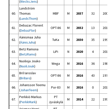
(
WecksJens
)
Lundström
60.
Thomas
MBF
M
2037
32
200
(
LundsThom
)
Debazac Florent
61.
OPT-86
M
2032
13
201
(
DebazFlor
)
Äänismaa Juha
62.
TuKa
M
2030
35
199
(
ÄänisJuha
)
Betz Ramona
63.
LiPi
N
2020
4
201
(
BetzRamo
)
Nuolioja Jouko
64.
Wega
M
2016
36
198
(
NuoliJouk
)
Bril Iaroslav
65.
OPT-86
M
2016
43
197
(
BrilIaro
)
Johansson Teemu
66.
Por-83
M
2016
0
201
(
JohanTeem
)
Perkkiö Markus
PT
67.
M
2014
22
199
(
PerkkMark
)
Jyväskylä
Arjamaa Henri
PT-