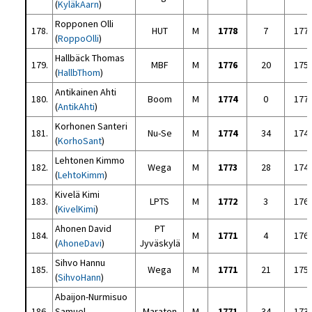
(
KyläkAarn
)
Ropponen Olli
178.
HUT
M
1778
7
177
(
RoppoOlli
)
Hallbäck Thomas
179.
MBF
M
1776
20
175
(
HallbThom
)
Antikainen Ahti
180.
Boom
M
1774
0
177
(
AntikAhti
)
Korhonen Santeri
181.
Nu-Se
M
1774
34
174
(
KorhoSant
)
Lehtonen Kimmo
182.
Wega
M
1773
28
174
(
LehtoKimm
)
Kivelä Kimi
183.
LPTS
M
1772
3
176
(
KivelKimi
)
Ahonen David
PT
184.
M
1771
4
176
(
AhoneDavi
)
Jyväskylä
Sihvo Hannu
185.
Wega
M
1771
21
175
(
SihvoHann
)
Abaijon-Nurmisuo
186.
Samuel
Maraton
M
1771
34
173