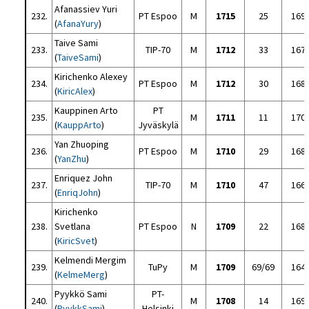
Afanassiev Yuri
232.
PT Espoo
M
1715
25
169
(
AfanaYury
)
Taive Sami
233.
TIP-70
M
1712
33
167
(
TaiveSami
)
Kirichenko Alexey
234.
PT Espoo
M
1712
30
168
(
KiricAlex
)
Kauppinen Arto
PT
235.
M
1711
11
170
(
KauppArto
)
Jyväskylä
Yan Zhuoping
236.
PT Espoo
M
1710
29
168
(
YanZhu
)
Enriquez John
237.
TIP-70
M
1710
47
166
(
EnriqJohn
)
Kirichenko
238.
Svetlana
PT Espoo
N
1709
22
168
(
KiricSvet
)
Kelmendi Mergim
239.
TuPy
M
1709
69/69
164
(
KelmeMerg
)
Pyykkö Sami
PT-
240.
M
1708
14
169
(
PyykkSami
)
Helsinki