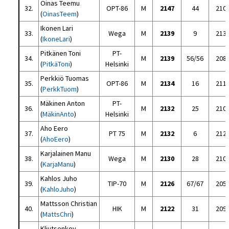
Oinas Teemu
32.
OPT-86
M
2147
44
210
(
OinasTeem
)
Ikonen Lari
33.
Wega
M
2139
9
213
(
IkoneLari
)
Pitkänen Toni
PT-
34.
M
2139
56/56
208
(
PitkäToni
)
Helsinki
Perkkiö Tuomas
35.
OPT-86
M
2134
16
211
(
PerkkTuom
)
Mäkinen Anton
PT-
36.
M
2132
25
210
(
MäkinAnto
)
Helsinki
Aho Eero
37.
PT 75
M
2132
6
212
(
AhoEero
)
Karjalainen Manu
38.
Wega
M
2130
28
210
(
KarjaManu
)
Kahlos Juho
39.
TIP-70
M
2126
67/67
205
(
KahloJuho
)
Mattsson Christian
40.
HIK
M
2122
31
209
(
MattsChri
)
Kljutsenkov