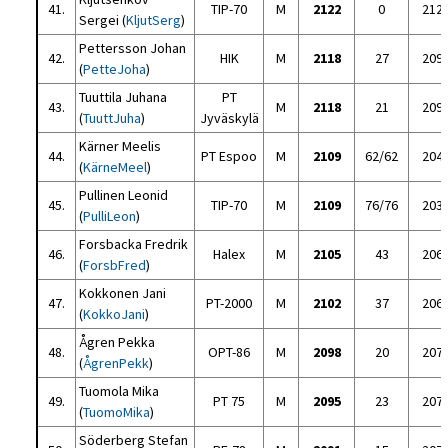
41.
TIP-70
M
2122
0
212
Sergei (
KljutSerg
)
Pettersson Johan
42.
HIK
M
2118
27
209
(
PetteJoha
)
Tuuttila Juhana
PT
43.
M
2118
21
209
(
TuuttJuha
)
Jyväskylä
Kärner Meelis
44.
PT Espoo
M
2109
62/62
204
(
KärneMeel
)
Pullinen Leonid
45.
TIP-70
M
2109
76/76
203
(
PulliLeon
)
Forsbacka Fredrik
46.
Halex
M
2105
43
206
(
ForsbFred
)
Kokkonen Jani
47.
PT-2000
M
2102
37
206
(
KokkoJani
)
Ågren Pekka
48.
OPT-86
M
2098
20
207
(
ÅgrenPekk
)
Tuomola Mika
49.
PT 75
M
2095
23
207
(
TuomoMika
)
Söderberg Stefan