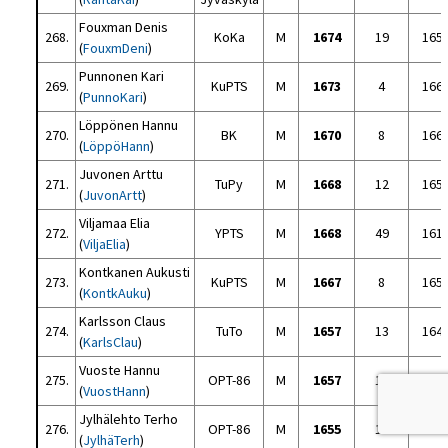
Fouxman Denis
268.
KoKa
M
1674
19
165
(
FouxmDeni
)
Punnonen Kari
269.
KuPTS
M
1673
4
166
(
PunnoKari
)
Löppönen Hannu
270.
BK
M
1670
8
166
(
LöppöHann
)
Juvonen Arttu
271.
TuPy
M
1668
12
165
(
JuvonArtt
)
Viljamaa Elia
272.
YPTS
M
1668
49
161
(
ViljaElia
)
Kontkanen Aukusti
273.
KuPTS
M
1667
8
165
(
KontkAuku
)
Karlsson Claus
274.
TuTo
M
1657
13
164
(
KarlsClau
)
Vuoste Hannu
275.
OPT-86
M
1657
18
163
(
VuostHann
)
Jylhälehto Terho
276.
OPT-86
M
1655
19
163
(
JylhäTerh
)