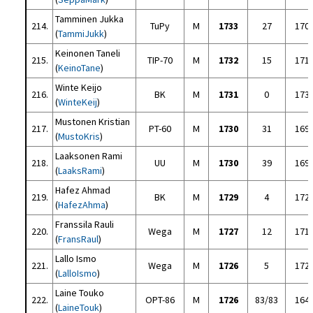
Tamminen Jukka
214.
TuPy
M
1733
27
170
(
TammiJukk
)
Keinonen Taneli
215.
TIP-70
M
1732
15
171
(
KeinoTane
)
Winte Keijo
216.
BK
M
1731
0
173
(
WinteKeij
)
Mustonen Kristian
217.
PT-60
M
1730
31
169
(
MustoKris
)
Laaksonen Rami
218.
UU
M
1730
39
169
(
LaaksRami
)
Hafez Ahmad
219.
BK
M
1729
4
172
(
HafezAhma
)
Franssila Rauli
220.
Wega
M
1727
12
171
(
FransRaul
)
Lallo Ismo
221.
Wega
M
1726
5
172
(
LalloIsmo
)
Laine Touko
222.
OPT-86
M
1726
83/83
164
(
LaineTouk
)