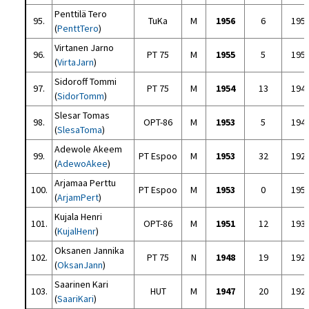
Penttilä Tero
95.
TuKa
M
1956
6
195
(
PenttTero
)
Virtanen Jarno
96.
PT 75
M
1955
5
195
(
VirtaJarn
)
Sidoroff Tommi
97.
PT 75
M
1954
13
194
(
SidorTomm
)
Slesar Tomas
98.
OPT-86
M
1953
5
194
(
SlesaToma
)
Adewole Akeem
99.
PT Espoo
M
1953
32
192
(
AdewoAkee
)
Arjamaa Perttu
100.
PT Espoo
M
1953
0
195
(
ArjamPert
)
Kujala Henri
101.
OPT-86
M
1951
12
193
(
KujalHenr
)
Oksanen Jannika
102.
PT 75
N
1948
19
192
(
OksanJann
)
Saarinen Kari
103.
HUT
M
1947
20
192
(
SaariKari
)