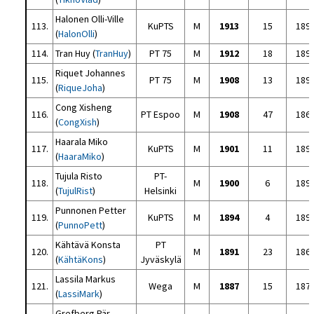
Halonen Olli-Ville
113.
KuPTS
M
1913
15
189
(
HalonOlli
)
114.
Tran Huy (
TranHuy
)
PT 75
M
1912
18
189
Riquet Johannes
115.
PT 75
M
1908
13
189
(
RiqueJoha
)
Cong Xisheng
116.
PT Espoo
M
1908
47
186
(
CongXish
)
Haarala Miko
117.
KuPTS
M
1901
11
189
(
HaaraMiko
)
Tujula Risto
PT-
118.
M
1900
6
189
(
TujulRist
)
Helsinki
Punnonen Petter
119.
KuPTS
M
1894
4
189
(
PunnoPett
)
Kähtävä Konsta
PT
120.
M
1891
23
186
(
KähtäKons
)
Jyväskylä
Lassila Markus
121.
Wega
M
1887
15
187
(
LassiMark
)
Grefberg Pär