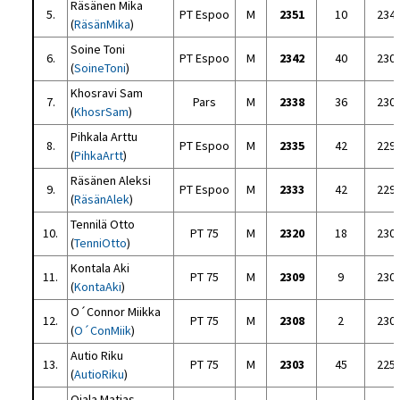
Räsänen Mika
5.
PT Espoo
M
2351
10
234
(
RäsänMika
)
Soine Toni
6.
PT Espoo
M
2342
40
230
(
SoineToni
)
Khosravi Sam
7.
Pars
M
2338
36
230
(
KhosrSam
)
Pihkala Arttu
8.
PT Espoo
M
2335
42
229
(
PihkaArtt
)
Räsänen Aleksi
9.
PT Espoo
M
2333
42
229
(
RäsänAlek
)
Tennilä Otto
10.
PT 75
M
2320
18
230
(
TenniOtto
)
Kontala Aki
11.
PT 75
M
2309
9
230
(
KontaAki
)
O´Connor Miikka
12.
PT 75
M
2308
2
230
(
O´ConMiik
)
Autio Riku
13.
PT 75
M
2303
45
225
(
AutioRiku
)
Ojala Matias