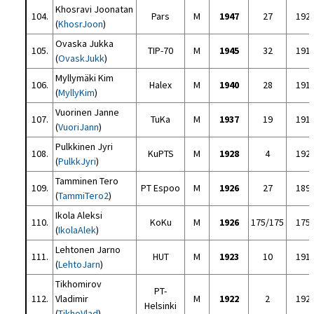
Khosravi Joonatan
104.
Pars
M
1947
27
192
(
KhosrJoon
)
Ovaska Jukka
105.
TIP-70
M
1945
32
191
(
OvaskJukk
)
Myllymäki Kim
106.
Halex
M
1940
28
191
(
MyllyKim
)
Vuorinen Janne
107.
TuKa
M
1937
19
191
(
VuoriJann
)
Pulkkinen Jyri
108.
KuPTS
M
1928
4
192
(
PulkkJyri
)
Tamminen Tero
109.
PT Espoo
M
1926
27
189
(
TammiTero2
)
Ikola Aleksi
110.
KoKu
M
1926
175/175
175
(
IkolaAlek
)
Lehtonen Jarno
111.
HUT
M
1923
10
191
(
LehtoJarn
)
Tikhomirov
PT-
112.
Vladimir
M
1922
2
192
Helsinki
(
TikhoVlad
)