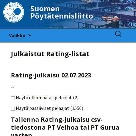
Suomen
Pöytätennisliitto
Siirry
Haku:
Valikko
sisältöön
Julkaistut Rating-listat
Rating-julkaisu 02.07.2023
--
Näytä ulkomaalaispelaajat (
2
)
Näytä passiiviset pelaajat (
1556
)
Tallenna Rating-julkaisu csv-
tiedostona PT Velhoa tai PT Gurua
varten