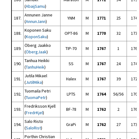
(
AbaijSamu
)
Annunen Janne
187.
YNM
M
1771
25
174
(
AnnunJann
)
Koponen Saku
188.
OPT-86
M
1770
32
173
(
KoponSaku
)
Öberg Jaakko
189.
TIP-70
M
1767
1
176
(
ÖbergJaak
)
Tanhua Heikki
190.
SS
M
1767
24
174
(
TanhuHeik
)
Jutila Mikael
191.
Halex
M
1767
39
172
(
JutilMika
)
Tuomaila Petri
192.
LPTS
M
1764
56/56
170
(
TuomaPetr
)
Fredriksson Kjell
193.
BF-78
M
1762
2
176
(
FredrKjel
)
Salo Risto
194.
GraPi
M
1762
27
173
(
SaloRist
)
Porthin Christian