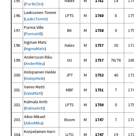
195.
Halex
M
1761
14
174
(
PorthChri
)
Laaksonen Tommi
196.
LPTS
M
1760
8
175
(
LaaksTomm
)
Purma Ville
197.
BK
M
1758
0
175
(
PurmaVill
)
Ingman Mats
198.
Halex
M
1757
30
172
(
IngmaMats
)
Andersson Riku
199.
UU
M
1757
76/76
168
(
AnderRiku
)
Holopainen Heikki
200.
JPT
M
1752
40
171
(
HolopHeik
)
Vainio Matti
201.
MBF
M
1751
7
174
(
VainiMatt
)
Kulmala Antti
202.
LPTS
M
1750
0
175
(
KulmaAntt
)
Aikio Mikael
203.
Boom
M
1747
7
174
(
AikioMika
)
Korpelainen Harri
204.
LrTU
M
1747
19
172