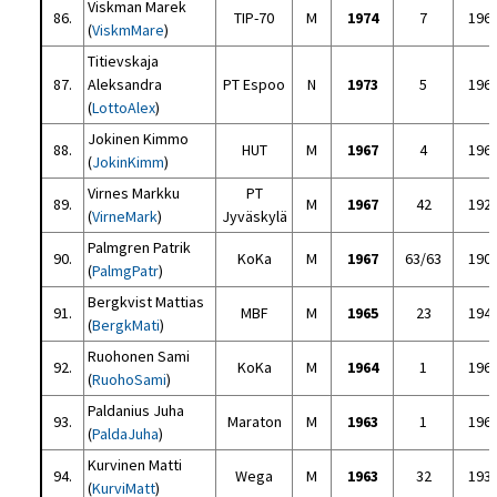
Viskman Marek
86.
TIP-70
M
1974
7
196
(
ViskmMare
)
Titievskaja
87.
Aleksandra
PT Espoo
N
1973
5
196
(
LottoAlex
)
Jokinen Kimmo
88.
HUT
M
1967
4
196
(
JokinKimm
)
Virnes Markku
PT
89.
M
1967
42
192
(
VirneMark
)
Jyväskylä
Palmgren Patrik
90.
KoKa
M
1967
63/63
190
(
PalmgPatr
)
Bergkvist Mattias
91.
MBF
M
1965
23
194
(
BergkMati
)
Ruohonen Sami
92.
KoKa
M
1964
1
196
(
RuohoSami
)
Paldanius Juha
93.
Maraton
M
1963
1
196
(
PaldaJuha
)
Kurvinen Matti
94.
Wega
M
1963
32
193
(
KurviMatt
)