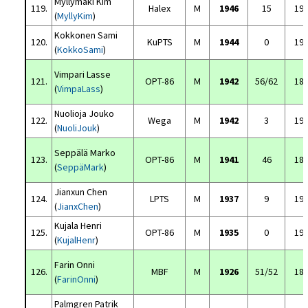
Myllymäki Kim
119.
Halex
M
1946
15
19
(
MyllyKim
)
Kokkonen Sami
120.
KuPTS
M
1944
0
19
(
KokkoSami
)
Vimpari Lasse
121.
OPT-86
M
1942
56/62
18
(
VimpaLass
)
Nuolioja Jouko
122.
Wega
M
1942
3
19
(
NuoliJouk
)
Seppälä Marko
123.
OPT-86
M
1941
46
18
(
SeppäMark
)
Jianxun Chen
124.
LPTS
M
1937
9
19
(
JianxChen
)
Kujala Henri
125.
OPT-86
M
1935
0
19
(
KujalHenr
)
Farin Onni
126.
MBF
M
1926
51/52
18
(
FarinOnni
)
Palmgren Patrik