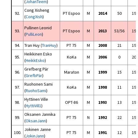
(
JohanTeem
)
Cong Xisheng
92.
PT Espoo
M
2014
50
19
(
CongXish
)
Pullinen Leonid
93.
PT Espoo
M
2013
53/56
19
(
PulliLeon
)
94.
Tran Huy (
TranHuy
)
PT 75
M
2008
21
19
Heikkinen Esko
95.
KoKa
M
2006
0
20
(
HeikkEsko
)
Grefberg Pär
96.
Maraton
M
1999
15
19
(
GrefbPär
)
Ruohonen Sami
97.
KoKa
M
1998
11
19
(
RuohoSami
)
Hyttinen Ville
98.
OPT-86
M
1993
13
19
(
HyttiVill1
)
Oksanen Jannika
99.
PT 75
N
1992
22
19
(
OksanJann
)
Jokinen Janne
100.
PT 75
M
1991
12
19
(
JokinJann
)