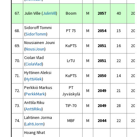
67.
Julin Ville (
JulinVill
)
Boom
M
2057
40
20
Sidoroff Tommi
68.
PT 75
M
2054
15
20
(
SidorTomm
)
Nousiainen Jouni
69.
KuPTS
M
2051
16
20
(
NousiJoun
)
Ciolan Vlad
70.
LrTU
M
2051
22
20
(
CiolaVlad
)
Hyttinen Aleksi
71.
KuPTS
M
2050
14
20
(
HyttiAlek
)
Perkkiö Markus
PT
72.
M
2049
21
20
(
PerkkMark
)
Jyväskylä
Anttila Riku
73.
TIP-70
M
2049
28
20
(
AnttiRiku
)
Lahtinen Jorma
74.
MBF
M
2044
22
20
(
LahtiJorm
)
Hoang Nhat