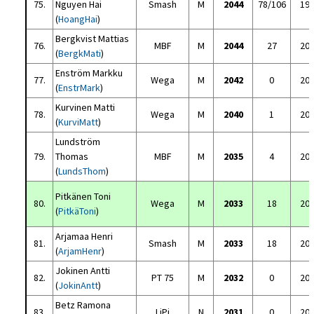
75.
Nguyen Hai
Smash
M
2044
78/106
19
(
HoangHai
)
Bergkvist Mattias
76.
MBF
M
2044
27
20
(
BergkMati
)
Enström Markku
77.
Wega
M
2042
0
20
(
EnstrMark
)
Kurvinen Matti
78.
Wega
M
2040
1
20
(
KurviMatt
)
Lundström
79.
Thomas
MBF
M
2035
4
20
(
LundsThom
)
Pitkänen Toni
80.
Wega
M
2033
18
20
(
PitkäToni
)
Arjamaa Henri
81.
Smash
M
2033
18
20
(
ArjamHenr
)
Jokinen Antti
82.
PT 75
M
2032
0
20
(
JokinAntt
)
Betz Ramona
83.
LiPi
N
2031
0
20