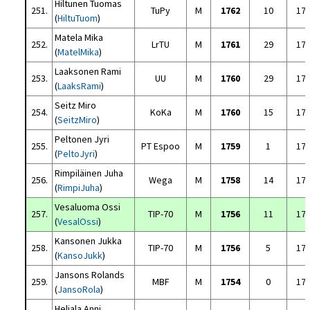
Hiltunen Tuomas
251.
TuPy
M
1762
10
17
(
HiltuTuom
)
Matela Mika
252.
LrTU
M
1761
29
17
(
MatelMika
)
Laaksonen Rami
253.
UU
M
1760
29
17
(
LaaksRami
)
Seitz Miro
254.
KoKa
M
1760
15
17
(
SeitzMiro
)
Peltonen Jyri
255.
PT Espoo
M
1759
1
17
(
PeltoJyri
)
Rimpiläinen Juha
256.
Wega
M
1758
14
17
(
RimpiJuha
)
Vesaluoma Ossi
257.
TIP-70
M
1756
11
17
(
VesalOssi
)
Kansonen Jukka
258.
TIP-70
M
1756
5
17
(
KansoJukk
)
Jansons Rolands
259.
MBF
M
1754
0
17
(
JansoRola
)
Heljala Anni