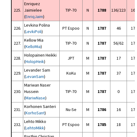
Enriquez
225.
Jaimielee
TIP-70
N
1788
136/223
16
(
EnriqJaim
)
Levkina Polina
226.
PT Espoo
N
1787
46
17
(
LevkiPoli
)
Kellow Mia
227.
TIP-70
N
1787
56/62
17
(
KelloMia
)
Holopainen Heikki
228.
JPT
M
1787
17
17
(
HolopHeik
)
Levander Sam
229.
KoKu
M
1787
37
17
(
LevanSam
)
Mariwan Naser
230.
Hussein
TIP-70
M
1787
0
17
(
MariwNase
)
Korhonen Santeri
231.
Nu-Se
M
1786
16
17
(
KorhoSant
)
Lehto Mikko
232.
PT Espoo
M
1785
18
17
(
LehtoMikk
)
Porthin Christian