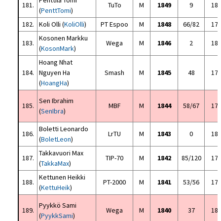
Penttilä Tomi
181.
TuTo
M
1849
9
18
(
PenttTomi
)
182.
Koli Olli (
KoliOlli
)
PT Espoo
M
1848
66/82
17
Kosonen Markku
183.
Wega
M
1846
2
18
(
KosonMark
)
Hoang Nhat
184.
Nguyen Ha
Smash
M
1845
48
17
(
HoangHa
)
Sen Ibrahim
185.
MBF
M
1844
58/67
17
(
SenIbra
)
Boletti Leonardo
186.
LrTU
M
1843
0
18
(
BoletLeon
)
Takkavuori Max
187.
TIP-70
M
1842
85/120
17
(
TakkaMax
)
Kettunen Heikki
188.
PT-2000
M
1841
53/56
17
(
KettuHeik
)
Pyykkö Sami
189.
Wega
M
1840
37
18
(
PyykkSami
)