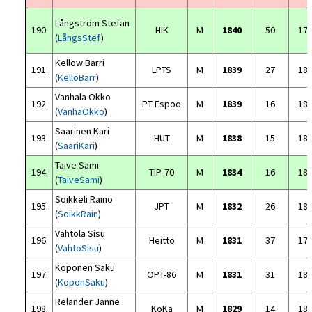
Långström Stefan
190.
HIK
M
1840
50
17
(
LångsStef
)
Kellow Barri
191.
LPTS
M
1839
27
18
(
KelloBarr
)
Vanhala Okko
192.
PT Espoo
M
1839
16
18
(
VanhaOkko
)
Saarinen Kari
193.
HUT
M
1838
15
18
(
SaariKari
)
Taive Sami
194.
TIP-70
M
1834
16
18
(
TaiveSami
)
Soikkeli Raino
195.
JPT
M
1832
26
18
(
SoikkRain
)
Vahtola Sisu
196.
Heitto
M
1831
37
17
(
VahtoSisu
)
Koponen Saku
197.
OPT-86
M
1831
31
18
(
KoponSaku
)
Relander Janne
198.
KoKa
M
1829
14
18