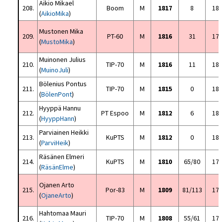
Aikio Mikael
208.
Boom
M
1817
8
18
(
AikioMika
)
Mustonen Mika
209.
PT-60
M
1816
31
17
(
MustoMika
)
Muinonen Julius
210.
TIP-70
M
1816
11
18
(
MuinoJuli
)
Bölenius Pontus
211.
TIP-70
M
1815
0
18
(
BölenPont
)
Hyyppä Hannu
212.
PT Espoo
M
1812
6
18
(
HyyppHann
)
Parviainen Heikki
213.
KuPTS
M
1812
0
18
(
ParviHeik
)
Räsänen Elmeri
214.
KuPTS
M
1810
65/80
17
(
RäsänElme
)
Ojanen Arto
215.
Por-83
M
1809
81/113
17
(
OjaneArto
)
Hahtomaa Mauri
216.
TIP-70
M
1808
55/61
17