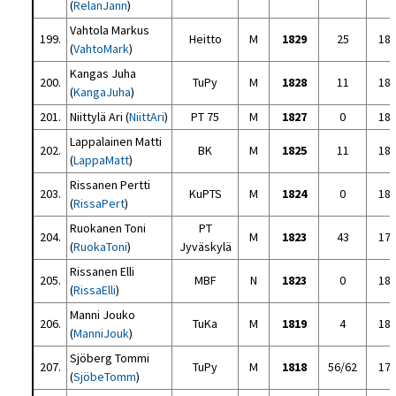
(
RelanJann
)
Vahtola Markus
199.
Heitto
M
1829
25
18
(
VahtoMark
)
Kangas Juha
200.
TuPy
M
1828
11
18
(
KangaJuha
)
201.
Niittylä Ari (
NiittAri
)
PT 75
M
1827
0
18
Lappalainen Matti
202.
BK
M
1825
11
18
(
LappaMatt
)
Rissanen Pertti
203.
KuPTS
M
1824
0
18
(
RissaPert
)
Ruokanen Toni
PT
204.
M
1823
43
17
(
RuokaToni
)
Jyväskylä
Rissanen Elli
205.
MBF
N
1823
0
18
(
RissaElli
)
Manni Jouko
206.
TuKa
M
1819
4
18
(
ManniJouk
)
Sjöberg Tommi
207.
TuPy
M
1818
56/62
17
(
SjöbeTomm
)