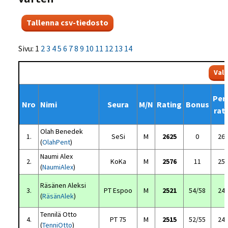
Sivu: 1
2
3
4
5
6
7
8
9
10
11
12
13
14
Per
Nro
Nimi
Seura
M/N
Rating
Bonus
rat
Olah Benedek
1.
SeSi
M
2625
0
26
(
OlahPent
)
Naumi Alex
2.
KoKa
M
2576
11
25
(
NaumiAlex
)
Räsänen Aleksi
3.
PT Espoo
M
2521
54/58
24
(
RäsänAlek
)
Tennilä Otto
4.
PT 75
M
2515
52/55
24
(
TenniOtto
)