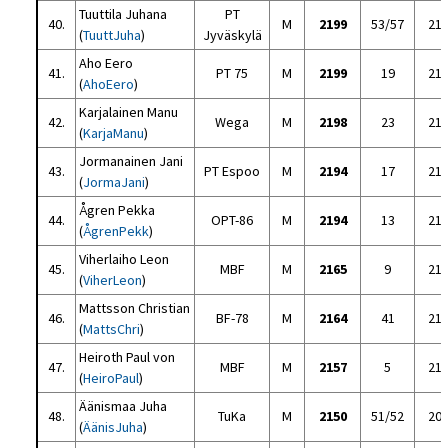
Tuuttila Juhana
PT
40.
M
2199
53/57
21
(
TuuttJuha
)
Jyväskylä
Aho Eero
41.
PT 75
M
2199
19
21
(
AhoEero
)
Karjalainen Manu
42.
Wega
M
2198
23
21
(
KarjaManu
)
Jormanainen Jani
43.
PT Espoo
M
2194
17
21
(
JormaJani
)
Ågren Pekka
44.
OPT-86
M
2194
13
21
(
ÅgrenPekk
)
Viherlaiho Leon
45.
MBF
M
2165
9
21
(
ViherLeon
)
Mattsson Christian
46.
BF-78
M
2164
41
21
(
MattsChri
)
Heiroth Paul von
47.
MBF
M
2157
5
21
(
HeiroPaul
)
Äänismaa Juha
48.
TuKa
M
2150
51/52
20
(
ÄänisJuha
)