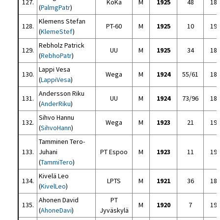
127.
KoKa
M
1925
48
18
(
PalmgPatr
)
Klemens Stefan
128.
PT-60
M
1925
10
19
(
KlemeStef
)
Rebholz Patrick
129.
UU
M
1925
34
18
(
RebhoPatr
)
Lappi Vesa
130.
Wega
M
1924
55/61
18
(
LappiVesa
)
Andersson Riku
131.
UU
M
1924
73/96
18
(
AnderRiku
)
Sihvo Hannu
132.
Wega
M
1923
21
19
(
SihvoHann
)
Tamminen Tero-
133.
Juhani
PT Espoo
M
1923
11
19
(
TammiTero
)
Kivelä Leo
134.
LPTS
M
1921
36
18
(
KivelLeo
)
Ahonen David
PT
135.
M
1920
7
19
(
AhoneDavi
)
Jyväskylä