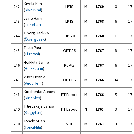
Kivelä Kimi
242.
LPTS
M
1769
0
17
(
KivelKimi
)
Laine Harri
243.
LPTS
M
1768
6
17
(
LaineHarr
)
Öberg Jaakko
244.
TIP-70
M
1768
1
17
(
ÖbergJaak
)
Tiitto Pasi
245.
OPT-86
M
1767
8
17
(
TiittPasi
)
Heikkilä Janne
246.
KePts
M
1767
6
17
(
HeikkJann
)
Vuoti Henrik
247.
OPT-86
M
1766
34
17
(
VuotiHenr
)
Kirichenko Alexey
248.
PT Espoo
M
1766
5
17
(
KiricAlex
)
Titievskaja Larisa
249.
PT Espoo
N
1763
3
17
(
KogiyLari
)
Toncic Milan
250.
MBF
M
1763
3
17
(
TonciMila
)