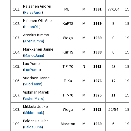
Räisänen Andrei
101.
MBF
M
1991
77/104
19
(
RäisäAndr
)
Halonen Olli-Ville
102.
KuPTS
M
1989
9
19
(
HalonOlli
)
Arenius Kimmo
103.
Wega
M
1989
0
19
(
AreniKimm
)
Markkanen Janne
104.
KuPTS
M
1988
0
19
(
MarkkJann
)
Luo Yumo
105.
TIP-70
N
1983
23
19
(
LuoYumo
)
Vuorinen Janne
106.
TuKa
M
1976
12
19
(
VuoriJann
)
Viskman Marek
107.
TIP-70
M
1975
11
19
(
ViskmMare
)
Mikkola Jouko
108.
Wega
M
1973
52/54
19
(
MikkoJouk
)
Paldanius Juha
109.
Maraton
M
1969
6
19
(
PaldaJuha
)