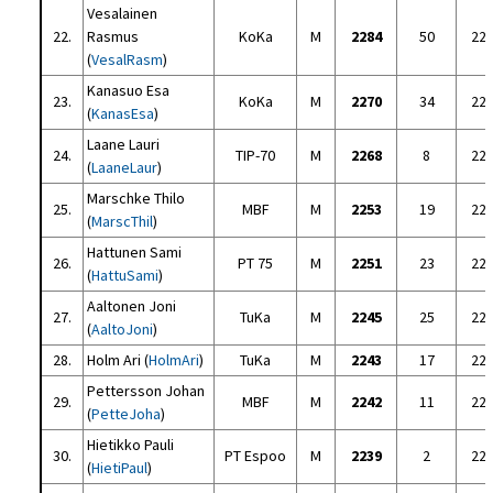
Vesalainen
22.
Rasmus
KoKa
M
2284
50
22
(
VesalRasm
)
Kanasuo Esa
23.
KoKa
M
2270
34
22
(
KanasEsa
)
Laane Lauri
24.
TIP-70
M
2268
8
22
(
LaaneLaur
)
Marschke Thilo
25.
MBF
M
2253
19
22
(
MarscThil
)
Hattunen Sami
26.
PT 75
M
2251
23
22
(
HattuSami
)
Aaltonen Joni
27.
TuKa
M
2245
25
22
(
AaltoJoni
)
28.
Holm Ari (
HolmAri
)
TuKa
M
2243
17
22
Pettersson Johan
29.
MBF
M
2242
11
22
(
PetteJoha
)
Hietikko Pauli
30.
PT Espoo
M
2239
2
22
(
HietiPaul
)