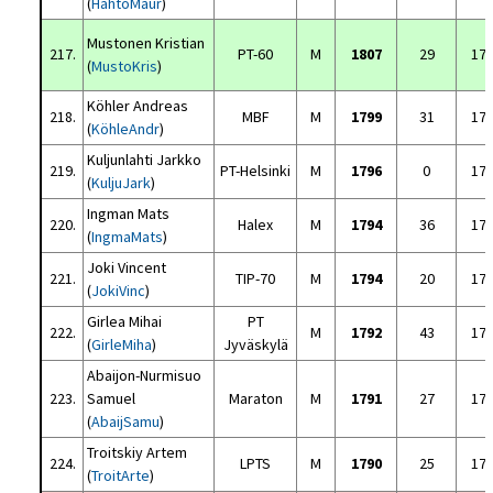
(
HahtoMaur
)
Mustonen Kristian
217.
PT-60
M
1807
29
17
(
MustoKris
)
Köhler Andreas
218.
MBF
M
1799
31
17
(
KöhleAndr
)
Kuljunlahti Jarkko
219.
PT-Helsinki
M
1796
0
17
(
KuljuJark
)
Ingman Mats
220.
Halex
M
1794
36
17
(
IngmaMats
)
Joki Vincent
221.
TIP-70
M
1794
20
17
(
JokiVinc
)
Girlea Mihai
PT
222.
M
1792
43
17
(
GirleMiha
)
Jyväskylä
Abaijon-Nurmisuo
223.
Samuel
Maraton
M
1791
27
17
(
AbaijSamu
)
Troitskiy Artem
224.
LPTS
M
1790
25
17
(
TroitArte
)