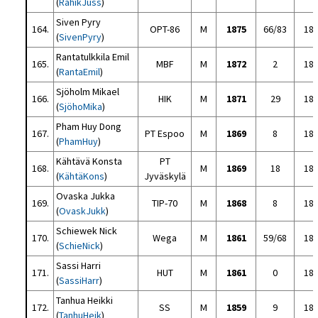
(
RahikJuss
)
Siven Pyry
164.
OPT-86
M
1875
66/83
18
(
SivenPyry
)
Rantatulkkila Emil
165.
MBF
M
1872
2
18
(
RantaEmil
)
Sjöholm Mikael
166.
HIK
M
1871
29
18
(
SjöhoMika
)
Pham Huy Dong
167.
PT Espoo
M
1869
8
18
(
PhamHuy
)
Kähtävä Konsta
PT
168.
M
1869
18
18
(
KähtäKons
)
Jyväskylä
Ovaska Jukka
169.
TIP-70
M
1868
8
18
(
OvaskJukk
)
Schiewek Nick
170.
Wega
M
1861
59/68
18
(
SchieNick
)
Sassi Harri
171.
HUT
M
1861
0
18
(
SassiHarr
)
Tanhua Heikki
172.
SS
M
1859
9
18
(
TanhuHeik
)