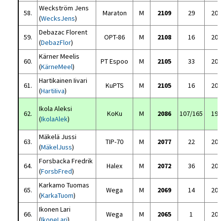
Weckström Jens
58.
Maraton
M
2109
29
20
(
WecksJens
)
Debazac Florent
59.
OPT-86
M
2108
16
20
(
DebazFlor
)
Kärner Meelis
60.
PT Espoo
M
2105
33
20
(
KärneMeel
)
Hartikainen Iivari
61.
KuPTS
M
2105
16
20
(
HartiIiva
)
Ikola Aleksi
62.
KoKu
M
2086
107/165
19
(
IkolaAlek
)
Mäkelä Jussi
63.
TIP-70
M
2077
22
20
(
MäkelJuss
)
Forsbacka Fredrik
64.
Halex
M
2072
36
20
(
ForsbFred
)
Karkamo Tuomas
65.
Wega
M
2069
14
20
(
KarkaTuom
)
Ikonen Lari
66.
Wega
M
2065
1
20
(
IkoneLari
)