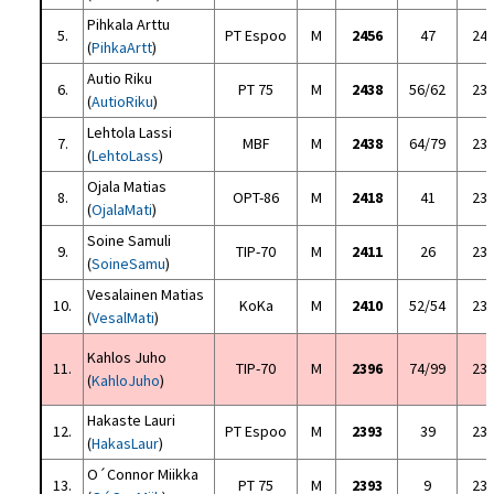
Pihkala Arttu
5.
PT Espoo
M
2456
47
24
(
PihkaArtt
)
Autio Riku
6.
PT 75
M
2438
56/62
23
(
AutioRiku
)
Lehtola Lassi
7.
MBF
M
2438
64/79
23
(
LehtoLass
)
Ojala Matias
8.
OPT-86
M
2418
41
23
(
OjalaMati
)
Soine Samuli
9.
TIP-70
M
2411
26
23
(
SoineSamu
)
Vesalainen Matias
10.
KoKa
M
2410
52/54
23
(
VesalMati
)
Kahlos Juho
11.
TIP-70
M
2396
74/99
23
(
KahloJuho
)
Hakaste Lauri
12.
PT Espoo
M
2393
39
23
(
HakasLaur
)
O´Connor Miikka
13.
PT 75
M
2393
9
23