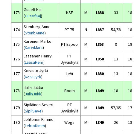
Guseff Kaj
173.
KSF
M
1858
33
18
(
GusefKaj
)
Stenberg Anne
174.
PT 75
N
1857
54/58
18
(
StenbAnne
)
Kareinen Marko
175.
PT Espoo
M
1853
0
18
(
KareiMark
)
Laasanen Henry
PT
176.
M
1850
13
18
(
LaasaHenr
)
Jyväskylä
Koivisto Jyrki
177.
LeVi
M
1850
13
18
(
KoiviJyrk
)
Julin Jukka
178.
Boom
M
1849
18
18
(
JulinJukk
)
Sipiläinen Severi
PT
179.
M
1849
57/65
17
(
SipilSeve
)
Jyväskylä
Lehtonen Kimmo
180.
Wega
M
1849
26
18
(
LehtoKimm
)