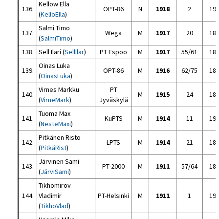
Kellow Ella
136.
OPT-86
N
1918
2
19
(
KelloElla
)
Salmi Timo
137.
Wega
M
1917
20
18
(
SalmiTimo
)
138.
Sell Ilari (
SellIlar
)
PT Espoo
M
1917
55/61
18
Oinas Luka
139.
OPT-86
M
1916
62/75
18
(
OinasLuka
)
Virnes Markku
PT
140.
M
1915
24
18
(
VirneMark
)
Jyväskylä
Tuoma Max
141.
KuPTS
M
1914
11
19
(
NesteMaxi
)
Pitkänen Risto
142.
LPTS
M
1914
21
18
(
PitkäRist
)
Järvinen Sami
143.
PT-2000
M
1911
57/64
18
(
JärviSami
)
Tikhomirov
144.
Vladimir
PT-Helsinki
M
1911
1
19
(
TikhoVlad
)