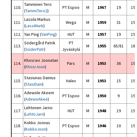
Tamminen Tero
110.
PT Espoo
M
1967
19
19
(
TammiTero2
)
Lassila Markus
111.
Wega
M
1959
31
19
(
LassiMark
)
112.
Yan Ping (
YanPing
)
HUT
M
1957
19
19
Södergård Patrik
PT
113.
M
1955
65/81
18
(
SöderPatr
)
Jyväskylä
Khosravi Joonatan
114.
Pars
M
1953
36
19
(
KhosrJoon
)
Stasiunas Dainius
115.
Halex
M
1953
15
19
(
StasiDain
)
Adewole Akeem
116.
PT Espoo
M
1950
9
19
(
AdewoAkee
)
Lehtonen Jarno
117.
HUT
M
1948
19
19
(
LehtoJarn
)
Kokko Joonas
118.
PT Espoo
M
1946
10
19
(
KokkoJoon
)