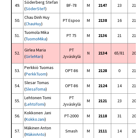
Söderberg Stefan
49.
BF-78
M
2147
23
21
(
SöderStef
)
Chau Dinh Huy
50.
PT Espoo
M
2138
16
21
(
ChauHuy
)
Tuomola Mika
51.
PT 75
M
2136
21
21
(
TuomoMika
)
Girlea Maria
PT
52.
N
2134
65/81
20
(
GirleMari
)
Jyväskylä
Perkkiö Tuomas
53.
OPT-86
M
2128
0
21
(
PerkkTuom
)
Slesar Tomas
54.
OPT-86
M
2124
14
21
(
SlesaToma
)
Lehtonen Tomi
PT
55.
M
2121
23
20
(
LehtoTomi
)
Jyväskylä
Kokkonen Jani
56.
PT-2000
M
2118
31
20
(
KokkoJani
)
Mäkinen Anton
57.
Smash
M
2111
14
20
(
MäkinAnto
)