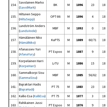
Savolainen Marko
154.
BK
M
1896
23
18
(
SavolMark
)
Hiltunen Seppo
155.
OPT-86
M
1896
4
18
(
HiltuSepp
)
Lundström Anders
156.
MBF
M
1892
0
18
(
LundsAnde
)
Hämäläinen Niko
157.
KuPTS
M
1889
60/71
18
(
HämälNiko
)
Afanassiev Yuri
158.
PT Espoo
M
1887
9
18
(
AfanaYury
)
Korpelainen Harri
159.
LrTU
M
1886
15
18
(
KorpeHarr
)
Sammalkorpi Sisu
160.
MBF
M
1885
56/62
18
(
SammaSisu
)
Bajraktari Hadis
161.
PT 75
M
1883
23
18
(
BajraHadi
)
162.
Kallio Esa (
KalliEsa
)
PT 75
M
1877
3
18
Rahikainen Jussi
163.
PT Espoo
M
1876
9
18