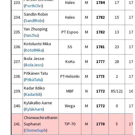
233.
Halex
M
1784
17
17
(
PorthChri
)
Sandlin Robin
234.
Halex
M
1782
15
17
(
SandlRobi
)
Yan Zhuoping
235.
PT Espoo
M
1782
13
17
(
YanZhu
)
Kotoluoto Mika
236.
SS
M
1781
23
17
(
KotolMika
)
Ikola Jesse
237.
KoKu
M
1777
28
17
(
IkolaJess
)
Pitkänen Tatu
238.
PT-Helsinki
M
1773
2
17
(
PitkäTatu
)
Kadar Ildiko
239.
MBF
N
1772
85/121
16
(
KadarIldi
)
Kyläkallio Aarne
240.
Wega
M
1772
0
17
(
KyläkAarn
)
Chonwachirathanin
241.
Suphanat
TIP-70
M
1770
5
17
(
ChonwSuph
)