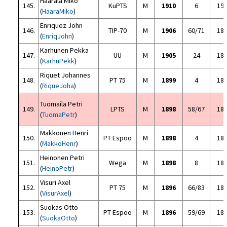
Haarala Miko
145.
KuPTS
M
1910
6
19
(
HaaraMiko
)
Enriquez John
146.
TIP-70
M
1906
60/71
18
(
EnriqJohn
)
Karhunen Pekka
147.
UU
M
1905
24
18
(
KarhuPekk
)
Riquet Johannes
148.
PT 75
M
1899
4
18
(
RiqueJoha
)
Tuomaila Petri
149.
LPTS
M
1898
58/67
18
(
TuomaPetr
)
Makkonen Henri
150.
PT Espoo
M
1898
4
18
(
MakkoHenr
)
Heinonen Petri
151.
Wega
M
1898
8
18
(
HeinoPetr
)
Visuri Axel
152.
PT 75
M
1896
66/83
18
(
VisurAxel
)
Suokas Otto
153.
PT Espoo
M
1896
59/69
18
(
SuokaOtto
)