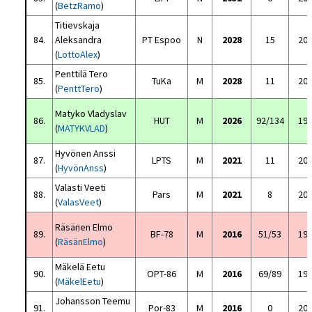
(
BetzRamo
)
Titievskaja
84.
Aleksandra
PT Espoo
N
2028
15
20
(
LottoAlex
)
Penttilä Tero
85.
TuKa
M
2028
11
20
(
PenttTero
)
Matyko Vladyslav
86.
HUT
M
2026
92/134
19
(
MATYKVLAD
)
Hyvönen Anssi
87.
LPTS
M
2021
11
20
(
HyvönAnss
)
Valasti Veeti
88.
Pars
M
2021
8
20
(
ValasVeet
)
Räsänen Elmo
89.
BF-78
M
2016
51/53
19
(
RäsänElmo
)
Mäkelä Eetu
90.
OPT-86
M
2016
69/89
19
(
MäkelEetu
)
Johansson Teemu
91.
Por-83
M
2016
0
20