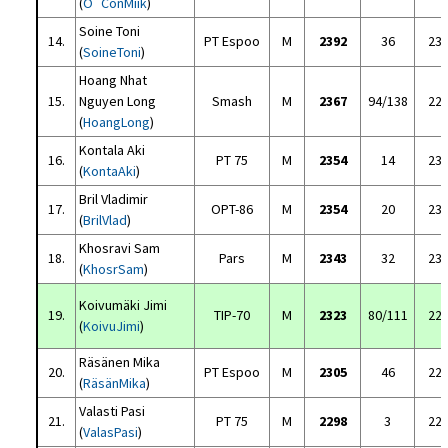
(
O´ConMiik
)
Soine Toni
14.
PT Espoo
M
2392
36
23
(
SoineToni
)
Hoang Nhat
15.
Nguyen Long
Smash
M
2367
94/138
22
(
HoangLong
)
Kontala Aki
16.
PT 75
M
2354
14
23
(
KontaAki
)
Bril Vladimir
17.
OPT-86
M
2354
20
23
(
BrilVlad
)
Khosravi Sam
18.
Pars
M
2343
32
23
(
KhosrSam
)
Koivumäki Jimi
19.
TIP-70
M
2323
80/111
22
(
KoivuJimi
)
Räsänen Mika
20.
PT Espoo
M
2305
46
22
(
RäsänMika
)
Valasti Pasi
21.
PT 75
M
2298
3
22
(
ValasPasi
)