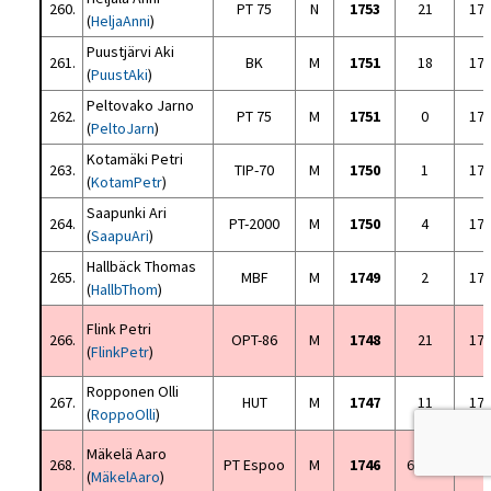
260.
PT 75
N
1753
21
17
(
HeljaAnni
)
Puustjärvi Aki
261.
BK
M
1751
18
17
(
PuustAki
)
Peltovako Jarno
262.
PT 75
M
1751
0
17
(
PeltoJarn
)
Kotamäki Petri
263.
TIP-70
M
1750
1
17
(
KotamPetr
)
Saapunki Ari
264.
PT-2000
M
1750
4
17
(
SaapuAri
)
Hallbäck Thomas
265.
MBF
M
1749
2
17
(
HallbThom
)
Flink Petri
266.
OPT-86
M
1748
21
17
(
FlinkPetr
)
Ropponen Olli
267.
HUT
M
1747
11
17
(
RoppoOlli
)
Mäkelä Aaro
268.
PT Espoo
M
1746
60/71
16
(
MäkelAaro
)