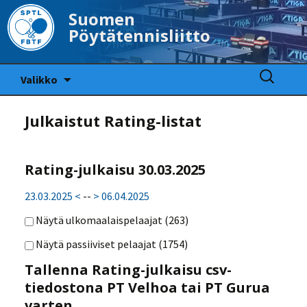
Suomen
Pöytätennisliitto
Siirry
Haku:
Valikko
sisältöön
Julkaistut Rating-listat
Rating-julkaisu 30.03.2025
23.03.2025 <
--
> 06.04.2025
Näytä ulkomaalaispelaajat (
263
)
Näytä passiiviset pelaajat (
1754
)
Tallenna Rating-julkaisu csv-
tiedostona PT Velhoa tai PT Gurua
varten