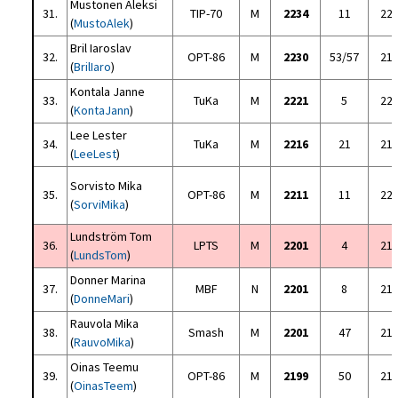
Mustonen Aleksi
31.
TIP-70
M
2234
11
22
(
MustoAlek
)
Bril Iaroslav
32.
OPT-86
M
2230
53/57
21
(
BrilIaro
)
Kontala Janne
33.
TuKa
M
2221
5
22
(
KontaJann
)
Lee Lester
34.
TuKa
M
2216
21
21
(
LeeLest
)
Sorvisto Mika
35.
OPT-86
M
2211
11
22
(
SorviMika
)
Lundström Tom
36.
LPTS
M
2201
4
21
(
LundsTom
)
Donner Marina
37.
MBF
N
2201
8
21
(
DonneMari
)
Rauvola Mika
38.
Smash
M
2201
47
21
(
RauvoMika
)
Oinas Teemu
39.
OPT-86
M
2199
50
21
(
OinasTeem
)