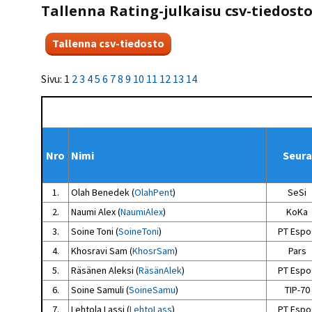
Kilpailujärjestäjien
Valiokunnat
Tallenna Rating-julkaisu csv-tiedost
ohjeet
Seurasiirrot
6-divisioona
Strategia 2025-2030
Rating-artikkelit
Kisajärjestäjien
Sarjatiedotteet
dokumentit
Vastuullisuus
Ilmoita epäasiallisesta
Rating-manuaali
käytöksestä
Pelipaikat ja
Seuratiedotteet
NETU in English
joukkueiden
Sivu: 1
2
3
4
5
6
7
8
9
10
11
12
13
14
Julkaistut Rating-listat
Päivärating
yhteyshenkilöt
Hallintosääntö
Tietosuoja
Nro
Nimi
Seura
1.
Olah Benedek (
OlahPent
)
SeSi
2.
Naumi Alex (
NaumiAlex
)
KoKa
3.
Soine Toni (
SoineToni
)
PT Espo
4.
Khosravi Sam (
KhosrSam
)
Pars
5.
Räsänen Aleksi (
RäsänAlek
)
PT Espo
6.
Soine Samuli (
SoineSamu
)
TIP-70
7.
Lehtola Lassi (
LehtoLass
)
PT Espo