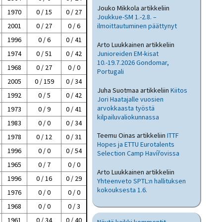
Jouko Mikkola
artikkeliin
1970
0 / 15
0 / 27
Joukkue-SM 1.-2.8. –
2001
0 / 27
0 / 6
ilmoittautuminen päättynyt
1996
0 / 6
0 / 41
Arto Luukkainen
artikkeliin
Junioreiden EM-kisat
1974
0 / 51
0 / 42
10.-19.7.2026 Gondomar,
1968
0 / 27
0 / 0
Portugali
2005
0 / 159
0 / 34
Juha Suotmaa
artikkeliin
Kiitos
1992
0 / 5
0 / 42
Jori Haatajalle vuosien
arvokkaasta työstä
1973
0 / 9
0 / 41
kilpailuvaliokunnassa
1983
0 / 0
0 / 34
Teemu Oinas
artikkeliin
ITTF
1978
0 / 12
0 / 31
Hopes ja ETTU Eurotalents
1996
0 / 0
0 / 54
Selection Camp Havířovissa
1965
0 / 7
0 / 0
Arto Luukkainen
artikkeliin
1996
0 / 16
0 / 29
Yhteenveto SPTL:n hallituksen
kokouksesta 1.6.
1976
0 / 0
0 / 0
1968
0 / 0
0 / 3
1961
0 / 34
0 / 40