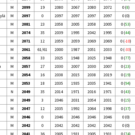
M
2099
19
2080
2067
2080
2072
0
(
8
)
ylä
M
2097
0
2097
2097
2097
2097
0
(
0
)
M
2081
23
2058
2005
2058
2005
0
(
53
)
M
2074
35
2039
1995
2042
1995
0
(
44
)
M
2071
12
2059
2059
2069
2069
0
(
-10
)
M
2061
61/61
2000
1987
2051
2033
0
(
-33
)
M
2058
33
2025
1948
2025
1948
0
(
77
)
n
M
2057
27
2030
2007
2030
2007
0
(
23
)
M
2054
16
2038
2015
2038
2019
0
(
19
)
M
2053
18
2035
1935
2035
1941
0
(
94
)
N
2049
35
2014
1971
2016
1971
0
(
43
)
M
2049
3
2046
2031
2054
2031
0
(
15
)
M
2047
12
2035
1992
2064
1998
0
(
37
)
M
2046
0
2046
2046
2046
2046
0
(
0
)
M
2042
0
2042
2042
2042
2042
0
(
0
)
M
2041
36
2005
1931
2005
1931
0
(
74
)