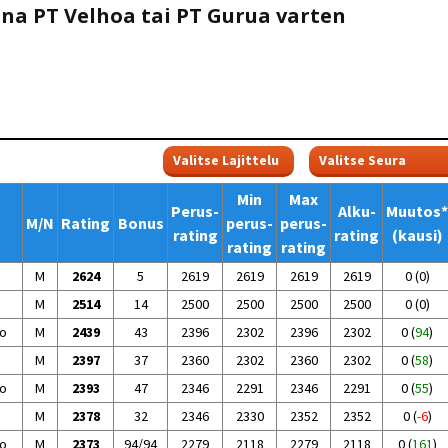
Venyttely
ona PT Velhoa tai PT Gurua varten
pöytätenniksessä-opas
Olkapäävammojen
ennaltaehkäisevä
harjoitusopas
pöytätennispelaajille
Leirit
EU-Erasmus:
Maahanmuuttajien
kotouttaminen ja
sukupuolten tasa-arvo
Min
Max
pöytätenniksessä
Perus-
Alku-
Muutos*
kattavan osallisuuden
M/N
Rating
Bonus
perus-
perus-
kautta
rating
rating
(kausi)
rating
rating
M
2624
5
2619
2619
2619
2619
0
(
0
)
M
2514
14
2500
2500
2500
2500
0
(
0
)
o
M
2439
43
2396
2302
2396
2302
0
(
94
)
M
2397
37
2360
2302
2360
2302
0
(
58
)
o
M
2393
47
2346
2291
2346
2291
0
(
55
)
M
2378
32
2346
2330
2352
2352
0
(
-6
)
o
M
2373
94/94
2279
2118
2279
2118
0
(
161
)