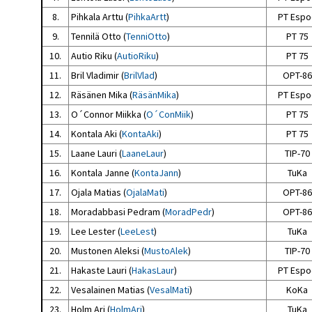
8.
Pihkala Arttu (
PihkaArtt
)
PT Espo
9.
Tennilä Otto (
TenniOtto
)
PT 75
10.
Autio Riku (
AutioRiku
)
PT 75
11.
Bril Vladimir (
BrilVlad
)
OPT-86
12.
Räsänen Mika (
RäsänMika
)
PT Espo
13.
O´Connor Miikka (
O´ConMiik
)
PT 75
14.
Kontala Aki (
KontaAki
)
PT 75
15.
Laane Lauri (
LaaneLaur
)
TIP-70
16.
Kontala Janne (
KontaJann
)
TuKa
17.
Ojala Matias (
OjalaMati
)
OPT-86
18.
Moradabbasi Pedram (
MoradPedr
)
OPT-86
19.
Lee Lester (
LeeLest
)
TuKa
20.
Mustonen Aleksi (
MustoAlek
)
TIP-70
21.
Hakaste Lauri (
HakasLaur
)
PT Espo
22.
Vesalainen Matias (
VesalMati
)
KoKa
23.
Holm Ari (
HolmAri
)
TuKa