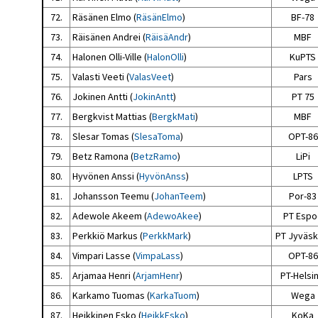
72.
Räsänen Elmo (
RäsänElmo
)
BF-78
73.
Räisänen Andrei (
RäisäAndr
)
MBF
74.
Halonen Olli-Ville (
HalonOlli
)
KuPTS
75.
Valasti Veeti (
ValasVeet
)
Pars
76.
Jokinen Antti (
JokinAntt
)
PT 75
77.
Bergkvist Mattias (
BergkMati
)
MBF
78.
Slesar Tomas (
SlesaToma
)
OPT-86
79.
Betz Ramona (
BetzRamo
)
LiPi
80.
Hyvönen Anssi (
HyvönAnss
)
LPTS
81.
Johansson Teemu (
JohanTeem
)
Por-83
82.
Adewole Akeem (
AdewoAkee
)
PT Espo
83.
Perkkiö Markus (
PerkkMark
)
PT Jyväsk
84.
Vimpari Lasse (
VimpaLass
)
OPT-86
85.
Arjamaa Henri (
ArjamHenr
)
PT-Helsin
86.
Karkamo Tuomas (
KarkaTuom
)
Wega
87.
Heikkinen Esko (
HeikkEsko
)
KoKa