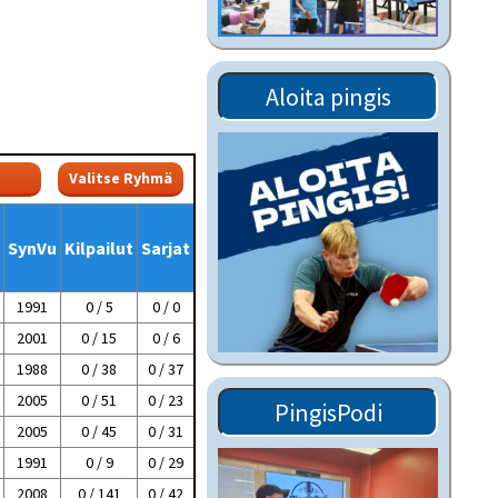
Tiedostot vanhoilta
sivuilta
Viestitiedotteet
Aloita pingis
vanhoilta sivuilta
Muut tiedotteet
SynVu
Kilpailut
Sarjat
1991
0 / 5
0 / 0
2001
0 / 15
0 / 6
1988
0 / 38
0 / 37
2005
0 / 51
0 / 23
PingisPodi
2005
0 / 45
0 / 31
1991
0 / 9
0 / 29
2008
0 / 141
0 / 42