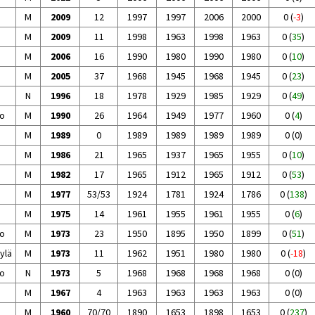
M
2009
12
1997
1997
2006
2000
0
(
-3
)
M
2009
11
1998
1963
1998
1963
0
(
35
)
M
2006
16
1990
1980
1990
1980
0
(
10
)
M
2005
37
1968
1945
1968
1945
0
(
23
)
N
1996
18
1978
1929
1985
1929
0
(
49
)
o
M
1990
26
1964
1949
1977
1960
0
(
4
)
M
1989
0
1989
1989
1989
1989
0
(
0
)
M
1986
21
1965
1937
1965
1955
0
(
10
)
M
1982
17
1965
1912
1965
1912
0
(
53
)
M
1977
53/53
1924
1781
1924
1786
0
(
138
)
M
1975
14
1961
1955
1961
1955
0
(
6
)
o
M
1973
23
1950
1895
1950
1899
0
(
51
)
ylä
M
1973
11
1962
1951
1980
1980
0
(
-18
)
o
N
1973
5
1968
1968
1968
1968
0
(
0
)
M
1967
4
1963
1963
1963
1963
0
(
0
)
M
1960
70/70
1890
1653
1898
1653
0
(
237
)