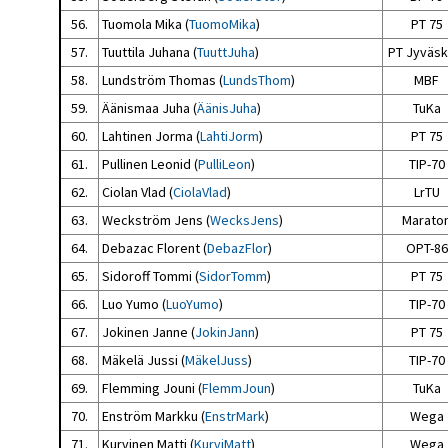
56.
Tuomola Mika (
TuomoMika
)
PT 75
57.
Tuuttila Juhana (
TuuttJuha
)
PT Jyväsk
58.
Lundström Thomas (
LundsThom
)
MBF
59.
Äänismaa Juha (
ÄänisJuha
)
TuKa
60.
Lahtinen Jorma (
LahtiJorm
)
PT 75
61.
Pullinen Leonid (
PulliLeon
)
TIP-70
62.
Ciolan Vlad (
CiolaVlad
)
LrTU
63.
Weckström Jens (
WecksJens
)
Marato
64.
Debazac Florent (
DebazFlor
)
OPT-86
65.
Sidoroff Tommi (
SidorTomm
)
PT 75
66.
Luo Yumo (
LuoYumo
)
TIP-70
67.
Jokinen Janne (
JokinJann
)
PT 75
68.
Mäkelä Jussi (
MäkelJuss
)
TIP-70
69.
Flemming Jouni (
FlemmJoun
)
TuKa
70.
Enström Markku (
EnstrMark
)
Wega
71.
Kurvinen Matti (
KurviMatt
)
Wega