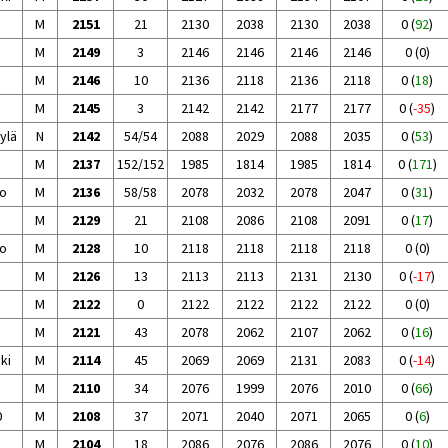
M
2151
21
2130
2038
2130
2038
0
(
92
)
M
2149
3
2146
2146
2146
2146
0
(
0
)
M
2146
10
2136
2118
2136
2118
0
(
18
)
M
2145
3
2142
2142
2177
2177
0
(
-35
)
ylä
N
2142
54/54
2088
2029
2088
2035
0
(
53
)
M
2137
152/152
1985
1814
1985
1814
0
(
171
)
o
M
2136
58/58
2078
2032
2078
2047
0
(
31
)
M
2129
21
2108
2086
2108
2091
0
(
17
)
o
M
2128
10
2118
2118
2118
2118
0
(
0
)
M
2126
13
2113
2113
2131
2130
0
(
-17
)
M
2122
0
2122
2122
2122
2122
0
(
0
)
M
2121
43
2078
2062
2107
2062
0
(
16
)
ki
M
2114
45
2069
2069
2131
2083
0
(
-14
)
M
2110
34
2076
1999
2076
2010
0
(
66
)
0
M
2108
37
2071
2040
2071
2065
0
(
6
)
M
2104
18
2086
2076
2086
2076
0
(
10
)