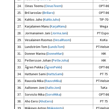
24.
Oinas Teemu (
OinasTeem
)
OPT-86
25.
Bril Iaroslav (
BrilIaro
)
OPT-86
26.
Kahlos Juho (
KahloJuho
)
TIP-70
27.
Karjalainen Manu (
KarjaManu
)
Wega
28.
Jormanainen Jani (
JormaJani
)
PT Espo
29.
Vesalainen Rasmus (
VesalRasm
)
KoKa
30.
Lundström Tom (
LundsTom
)
PT-Helsin
31.
Donner Marina (
DonneMari
)
HIK
32.
Pettersson Johan (
PetteJoha
)
HIK
33.
Ågren Pekka (
ÅgrenPekk
)
OPT-86
34.
Hattunen Sami (
HattuSami
)
PT 75
35.
Rauvola Mika (
RauvoMika
)
PT-Helsin
36.
Aaltonen Joni (
AaltoJoni
)
TuKa
37.
Sorvisto Mika (
SorviMika
)
OPT-86
38.
Aho Eero (
AhoEero
)
PT 75
39.
Mäkinen Anton (
MäkinAnto
)
PT-Helsin