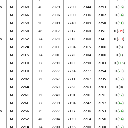
o
M
2369
40
2329
2290
2344
2293
0
(
36
)
M
2366
30
2336
2300
2336
2302
0
(
34
)
M
2359
50
2309
2249
2309
2258
0
(
51
)
M
2358
46
2312
2312
2368
2351
0
(
-39
)
o
M
2352
24
2328
2318
2360
2341
0
(
-13
)
M
2324
13
2311
2304
2315
2306
0
(
5
)
M
2315
14
2301
2278
2304
2300
0
(
1
)
M
2310
12
2298
2183
2298
2183
0
(
115
)
M
2310
33
2277
2254
2277
2254
0
(
23
)
M
2292
25
2267
2211
2267
2235
0
(
32
)
M
2264
1
2263
2263
2263
2263
0
(
0
)
M
2263
15
2248
2191
2281
2191
0
(
57
)
M
2261
22
2239
2194
2242
2197
0
(
42
)
o
M
2256
29
2227
2137
2236
2153
0
(
74
)
M
2252
48
2204
2150
2214
2150
0
(
54
)
M
2234
34
2200
2156
2200
2168
0
(
32
)