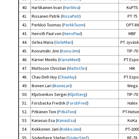
40.
Hartikainen Iivari (
HartiIiva
)
KuPTS
41.
Rissanen Patrik (
RissaPatr
)
PT 75
42.
Perkkiö Tuomas (
PerkkTuom
)
OPT-86
43.
Heiroth Paul von (
HeiroPaul
)
MBF
44.
Girlea Maria (
GirleMari
)
PT Jyväsk
45.
Koivumäki Jimi (
KoivuJimi
)
TIP-70
46.
Kärner Meelis (
KärneMeel
)
PT Espo
47.
Mattsson Christian (
MattsChri
)
HIK
48.
Chau Dinh Huy (
ChauHuy
)
PT Espo
49.
Ikonen Lari (
IkoneLari
)
Wega
50.
Kljutsenkov Sergei (
KljutSerg
)
TIP-70
51.
Forsbacka Fredrik (
ForsbFred
)
Halex
52.
Pitkänen Toni (
PitkäToni
)
PT-Helsin
53.
Kanasuo Esa (
KanasEsa
)
KoKa
54.
Kokkonen Jani (
KokkoJani
)
PT-200
55.
Söderberg Stefan (
SöderStef
)
BF-78