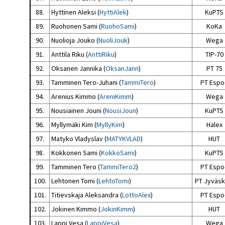
88.
Hyttinen Aleksi (
HyttiAlek
)
KuPTS
89.
Ruohonen Sami (
RuohoSami
)
KoKa
90.
Nuolioja Jouko (
NuoliJouk
)
Wega
91.
Anttila Riku (
AnttiRiku
)
TIP-70
92.
Oksanen Jannika (
OksanJann
)
PT 75
93.
Tamminen Tero-Juhani (
TammiTero
)
PT Espo
94.
Arenius Kimmo (
AreniKimm
)
Wega
95.
Nousiainen Jouni (
NousiJoun
)
KuPTS
96.
Myllymäki Kim (
MyllyKim
)
Halex
97.
Matyko Vladyslav (
MATYKVLAD
)
HUT
98.
Kokkonen Sami (
KokkoSami
)
KuPTS
99.
Tamminen Tero (
TammiTero2
)
PT Espo
100.
Lehtonen Tomi (
LehtoTomi
)
PT Jyväsk
101.
Titievskaja Aleksandra (
LottoAlex
)
PT Espo
102.
Jokinen Kimmo (
JokinKimm
)
HUT
103.
Lappi Vesa (
LappiVesa
)
Wega