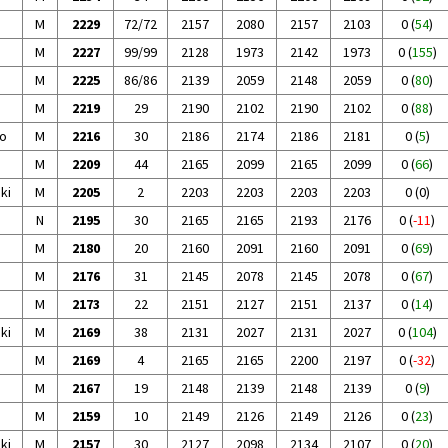
M
2229
72/72
2157
2080
2157
2103
0
(
54
)
M
2227
99/99
2128
1973
2142
1973
0
(
155
)
M
2225
86/86
2139
2059
2148
2059
0
(
80
)
M
2219
29
2190
2102
2190
2102
0
(
88
)
o
M
2216
30
2186
2174
2186
2181
0
(
5
)
M
2209
44
2165
2099
2165
2099
0
(
66
)
ki
M
2205
2
2203
2203
2203
2203
0
(
0
)
N
2195
30
2165
2165
2193
2176
0
(
-11
)
M
2180
20
2160
2091
2160
2091
0
(
69
)
M
2176
31
2145
2078
2145
2078
0
(
67
)
M
2173
22
2151
2127
2151
2137
0
(
14
)
ki
M
2169
38
2131
2027
2131
2027
0
(
104
)
M
2169
4
2165
2165
2200
2197
0
(
-32
)
M
2167
19
2148
2139
2148
2139
0
(
9
)
M
2159
10
2149
2126
2149
2126
0
(
23
)
ki
M
2157
30
2127
2098
2134
2107
0
(
20
)