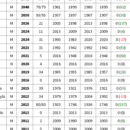
M
2040
79/79
1961
1899
1980
1899
0
(
62
)
M
2030
93/93
1937
1897
1967
1907
0
(
30
)
M
2026
21
2005
1898
2013
1898
0
(
107
)
M
2024
11
2013
2009
2013
2009
0
(
4
)
M
2024
31
1993
1983
2020
2020
0
(
-27
)
M
2023
31
1992
1942
1992
1942
0
(
50
)
M
2021
5
2016
1948
2016
1948
0
(
68
)
N
2020
4
2016
2016
2016
2016
0
(
0
)
M
2019
34
1985
1955
1985
1957
0
(
28
)
M
2016
0
2016
2016
2016
2016
0
(
0
)
o
M
2015
39
1976
1921
1976
1921
0
(
55
)
ylä
M
2013
34
1979
1979
2004
1992
0
(
-13
)
M
2013
80/80
1933
1746
1936
1746
0
(
187
)
ki
M
2013
0
2013
2013
2013
2013
0
(
0
)
M
2011
2
2009
1990
2009
2003
0
(
6
)
M
2011
5
2006
2006
2006
2006
0
(
0
)