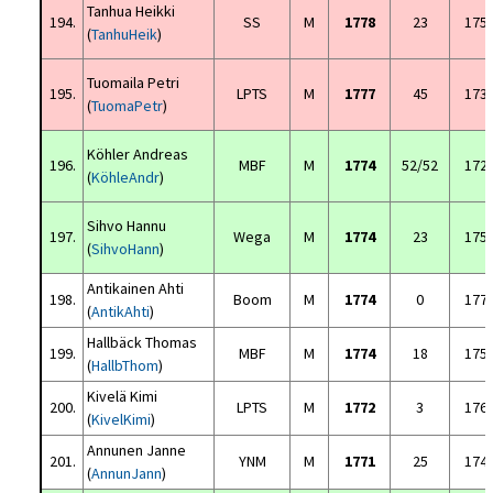
Tanhua Heikki
194.
SS
M
1778
23
175
(
TanhuHeik
)
Tuomaila Petri
195.
LPTS
M
1777
45
173
(
TuomaPetr
)
Köhler Andreas
196.
MBF
M
1774
52/52
172
(
KöhleAndr
)
Sihvo Hannu
197.
Wega
M
1774
23
175
(
SihvoHann
)
Antikainen Ahti
198.
Boom
M
1774
0
177
(
AntikAhti
)
Hallbäck Thomas
199.
MBF
M
1774
18
175
(
HallbThom
)
Kivelä Kimi
200.
LPTS
M
1772
3
176
(
KivelKimi
)
Annunen Janne
201.
YNM
M
1771
25
174
(
AnnunJann
)