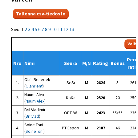
Sivu: 1
2
3
4
5
6
7
8
9
10
11
12
13
Peru
Nro
Nimi
Seura
M/N
Rating
Bonus
rati
Olah Benedek
1.
SeSi
M
2624
5
261
(
OlahPent
)
Naumi Alex
2.
KoKa
M
2520
20
250
(
NaumiAlex
)
Bril Vladimir
3.
OPT-86
M
2423
55/55
236
(
BrilVlad
)
Soine Toni
4.
PT Espoo
M
2387
46
234
(
SoineToni
)