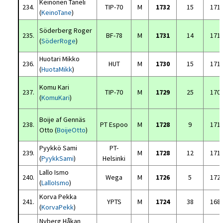
Keinonen Taneli
234.
TIP-70
M
1732
15
171
(
KeinoTane
)
Söderberg Roger
235.
BF-78
M
1731
14
171
(
SöderRoge
)
Huotari Mikko
236.
HUT
M
1730
15
171
(
HuotaMikk
)
Komu Kari
237.
TIP-70
M
1729
25
170
(
KomuKari
)
Boije af Gennäs
238.
PT Espoo
M
1728
9
171
Otto (
BoijeOtto
)
Pyykkö Sami
PT-
239.
M
1728
12
171
(
PyykkSami
)
Helsinki
Lallo Ismo
240.
Wega
M
1726
5
172
(
LalloIsmo
)
Korva Pekka
241.
YPTS
M
1724
38
168
(
KorvaPekk
)
Nyberg Håkan