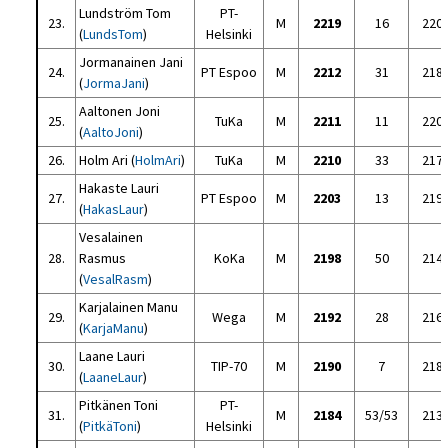
Lundström Tom
PT-
23.
M
2219
16
220
(
LundsTom
)
Helsinki
Jormanainen Jani
24.
PT Espoo
M
2212
31
218
(
JormaJani
)
Aaltonen Joni
25.
TuKa
M
2211
11
220
(
AaltoJoni
)
26.
Holm Ari (
HolmAri
)
TuKa
M
2210
33
217
Hakaste Lauri
27.
PT Espoo
M
2203
13
219
(
HakasLaur
)
Vesalainen
28.
Rasmus
KoKa
M
2198
50
214
(
VesalRasm
)
Karjalainen Manu
29.
Wega
M
2192
28
216
(
KarjaManu
)
Laane Lauri
30.
TIP-70
M
2190
7
218
(
LaaneLaur
)
Pitkänen Toni
PT-
31.
M
2184
53/53
213
(
PitkäToni
)
Helsinki