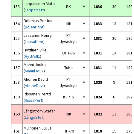
Lappalainen Matti
153.
BK
M
1836
30
180
(
LappaMatt
)
Bölenius Pontus
154.
HIK
M
1833
18
181
(
BölenPont
)
Laasanen Henry
PT
155.
M
1831
26
180
(
LaasaHenr
)
Jyväskylä
Hyttinen Ville
156.
OPT-86
M
1831
14
181
(
HyttiVill1
)
Manni Jouko
157.
TuKa
M
1831
11
182
(
ManniJouk
)
Ahonen David
PT
158.
M
1828
9
181
(
AhoneDavi
)
Jyväskylä
Rissanen Pertti
159.
KuPTS
M
1824
0
182
(
RissaPert
)
Långström Stefan
160.
HIK
M
1822
13
180
(
LångsStef
)
Muinonen Julius
161.
TIP-70
M
1818
19
179