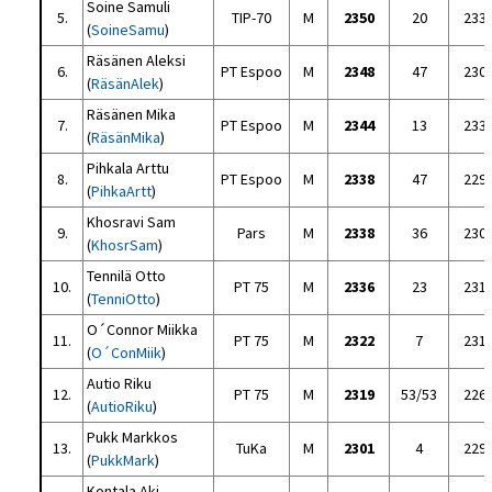
Soine Samuli
5.
TIP-70
M
2350
20
233
(
SoineSamu
)
Räsänen Aleksi
6.
PT Espoo
M
2348
47
230
(
RäsänAlek
)
Räsänen Mika
7.
PT Espoo
M
2344
13
233
(
RäsänMika
)
Pihkala Arttu
8.
PT Espoo
M
2338
47
229
(
PihkaArtt
)
Khosravi Sam
9.
Pars
M
2338
36
230
(
KhosrSam
)
Tennilä Otto
10.
PT 75
M
2336
23
231
(
TenniOtto
)
O´Connor Miikka
11.
PT 75
M
2322
7
231
(
O´ConMiik
)
Autio Riku
12.
PT 75
M
2319
53/53
226
(
AutioRiku
)
Pukk Markkos
13.
TuKa
M
2301
4
229
(
PukkMark
)
Kontala Aki