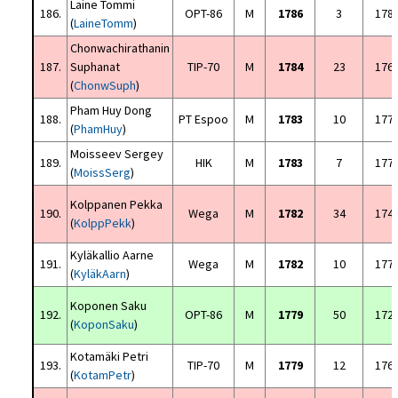
Laine Tommi
186.
OPT-86
M
1786
3
178
(
LaineTomm
)
Chonwachirathanin
187.
Suphanat
TIP-70
M
1784
23
176
(
ChonwSuph
)
Pham Huy Dong
188.
PT Espoo
M
1783
10
177
(
PhamHuy
)
Moisseev Sergey
189.
HIK
M
1783
7
177
(
MoissSerg
)
Kolppanen Pekka
190.
Wega
M
1782
34
174
(
KolppPekk
)
Kyläkallio Aarne
191.
Wega
M
1782
10
177
(
KyläkAarn
)
Koponen Saku
192.
OPT-86
M
1779
50
172
(
KoponSaku
)
Kotamäki Petri
193.
TIP-70
M
1779
12
176
(
KotamPetr
)