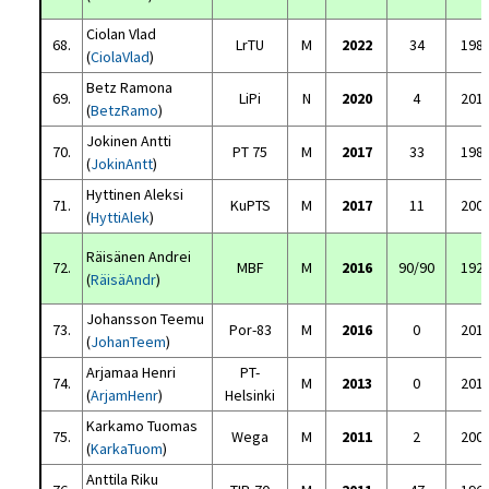
Ciolan Vlad
68.
LrTU
M
2022
34
198
(
CiolaVlad
)
Betz Ramona
69.
LiPi
N
2020
4
201
(
BetzRamo
)
Jokinen Antti
70.
PT 75
M
2017
33
198
(
JokinAntt
)
Hyttinen Aleksi
71.
KuPTS
M
2017
11
200
(
HyttiAlek
)
Räisänen Andrei
72.
MBF
M
2016
90/90
192
(
RäisäAndr
)
Johansson Teemu
73.
Por-83
M
2016
0
201
(
JohanTeem
)
Arjamaa Henri
PT-
74.
M
2013
0
201
(
ArjamHenr
)
Helsinki
Karkamo Tuomas
75.
Wega
M
2011
2
200
(
KarkaTuom
)
Anttila Riku