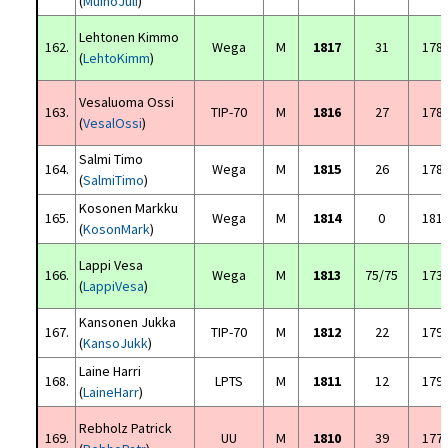
(
MuinoJuli
)
Lehtonen Kimmo
162.
Wega
M
1817
31
178
(
LehtoKimm
)
Vesaluoma Ossi
163.
TIP-70
M
1816
27
178
(
VesalOssi
)
Salmi Timo
164.
Wega
M
1815
26
178
(
SalmiTimo
)
Kosonen Markku
165.
Wega
M
1814
0
181
(
KosonMark
)
Lappi Vesa
166.
Wega
M
1813
75/75
173
(
LappiVesa
)
Kansonen Jukka
167.
TIP-70
M
1812
22
179
(
KansoJukk
)
Laine Harri
168.
LPTS
M
1811
12
179
(
LaineHarr
)
Rebholz Patrick
169.
UU
M
1810
39
177