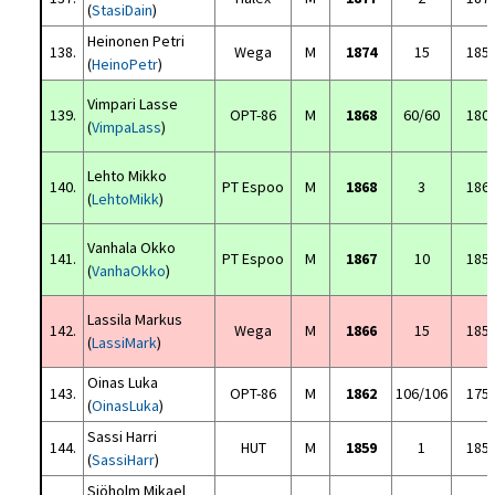
(
StasiDain
)
Heinonen Petri
138.
Wega
M
1874
15
185
(
HeinoPetr
)
Vimpari Lasse
139.
OPT-86
M
1868
60/60
180
(
VimpaLass
)
Lehto Mikko
140.
PT Espoo
M
1868
3
186
(
LehtoMikk
)
Vanhala Okko
141.
PT Espoo
M
1867
10
185
(
VanhaOkko
)
Lassila Markus
142.
Wega
M
1866
15
185
(
LassiMark
)
Oinas Luka
143.
OPT-86
M
1862
106/106
175
(
OinasLuka
)
Sassi Harri
144.
HUT
M
1859
1
185
(
SassiHarr
)
Sjöholm Mikael