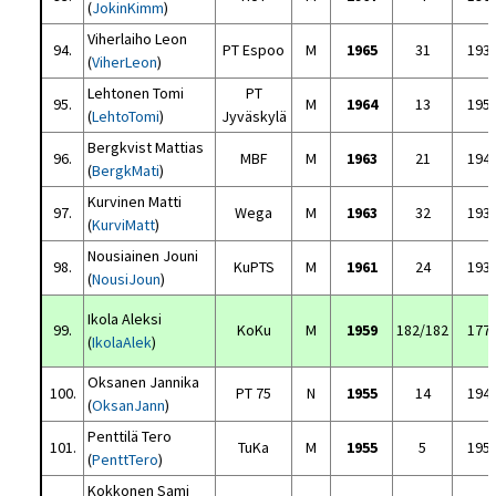
(
JokinKimm
)
Viherlaiho Leon
94.
PT Espoo
M
1965
31
193
(
ViherLeon
)
Lehtonen Tomi
PT
95.
M
1964
13
195
(
LehtoTomi
)
Jyväskylä
Bergkvist Mattias
96.
MBF
M
1963
21
194
(
BergkMati
)
Kurvinen Matti
97.
Wega
M
1963
32
193
(
KurviMatt
)
Nousiainen Jouni
98.
KuPTS
M
1961
24
193
(
NousiJoun
)
Ikola Aleksi
99.
KoKu
M
1959
182/182
177
(
IkolaAlek
)
Oksanen Jannika
100.
PT 75
N
1955
14
194
(
OksanJann
)
Penttilä Tero
101.
TuKa
M
1955
5
195
(
PenttTero
)
Kokkonen Sami