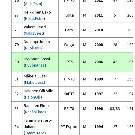
76.
TIP-70
M
2011
47
196
(
AnttiRiku
)
Heikkinen Esko
77.
KoKa
M
2011
5
200
(
HeikkEsko
)
Valasti Veeti
78.
Pars
M
2010
1
200
(
ValasVeet
)
Nuolioja Jouko
79.
Wega
M
2008
28
198
(
NuoliJouk
)
Hyvönen Anssi
80.
LPTS
M
2006
42
196
(
HyvönAnss
)
Mäkelä Jussi
81.
TIP-70
M
1999
7
199
(
MäkelJuss
)
Halonen Olli-Ville
82.
KuPTS
M
1997
22
197
(
HalonOlli
)
Räsänen Elmo
83.
BF-78
M
1996
83/83
191
(
RäsänElmo
)
Tamminen Tero-
84.
Juhani
PT Espoo
M
1994
27
196
(
TammiTero
)