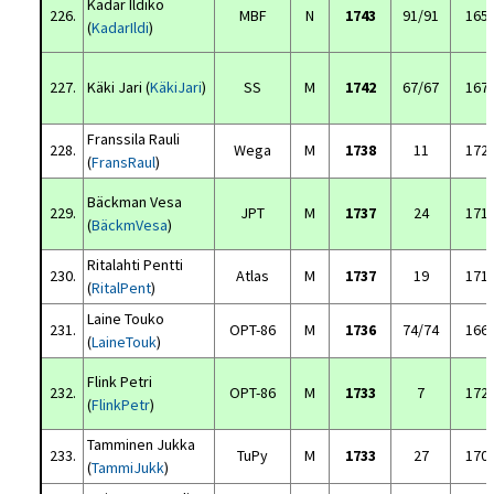
Kadar Ildiko
226.
MBF
N
1743
91/91
165
(
KadarIldi
)
227.
Käki Jari (
KäkiJari
)
SS
M
1742
67/67
167
Franssila Rauli
228.
Wega
M
1738
11
172
(
FransRaul
)
Bäckman Vesa
229.
JPT
M
1737
24
171
(
BäckmVesa
)
Ritalahti Pentti
230.
Atlas
M
1737
19
171
(
RitalPent
)
Laine Touko
231.
OPT-86
M
1736
74/74
166
(
LaineTouk
)
Flink Petri
232.
OPT-86
M
1733
7
172
(
FlinkPetr
)
Tamminen Jukka
233.
TuPy
M
1733
27
170
(
TammiJukk
)