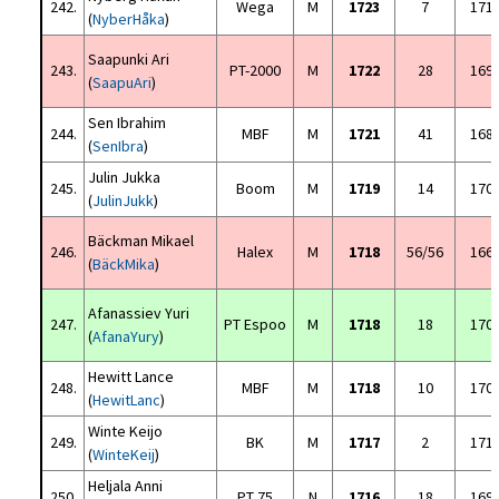
242.
Wega
M
1723
7
171
(
NyberHåka
)
Saapunki Ari
243.
PT-2000
M
1722
28
169
(
SaapuAri
)
Sen Ibrahim
244.
MBF
M
1721
41
168
(
SenIbra
)
Julin Jukka
245.
Boom
M
1719
14
170
(
JulinJukk
)
Bäckman Mikael
246.
Halex
M
1718
56/56
166
(
BäckMika
)
Afanassiev Yuri
247.
PT Espoo
M
1718
18
170
(
AfanaYury
)
Hewitt Lance
248.
MBF
M
1718
10
170
(
HewitLanc
)
Winte Keijo
249.
BK
M
1717
2
171
(
WinteKeij
)
Heljala Anni
250.
PT 75
N
1716
18
169