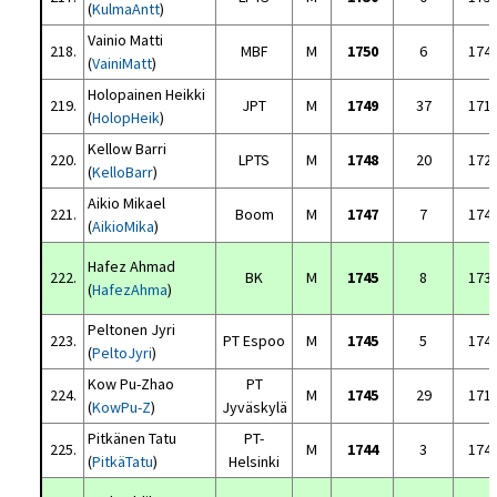
(
KulmaAntt
)
Vainio Matti
218.
MBF
M
1750
6
174
(
VainiMatt
)
Holopainen Heikki
219.
JPT
M
1749
37
171
(
HolopHeik
)
Kellow Barri
220.
LPTS
M
1748
20
172
(
KelloBarr
)
Aikio Mikael
221.
Boom
M
1747
7
174
(
AikioMika
)
Hafez Ahmad
222.
BK
M
1745
8
173
(
HafezAhma
)
Peltonen Jyri
223.
PT Espoo
M
1745
5
174
(
PeltoJyri
)
Kow Pu-Zhao
PT
224.
M
1745
29
171
(
KowPu-Z
)
Jyväskylä
Pitkänen Tatu
PT-
225.
M
1744
3
174
(
PitkäTatu
)
Helsinki