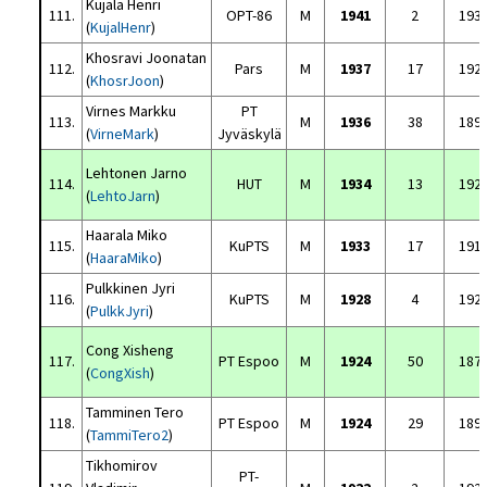
Kujala Henri
111.
OPT-86
M
1941
2
193
(
KujalHenr
)
Khosravi Joonatan
112.
Pars
M
1937
17
192
(
KhosrJoon
)
Virnes Markku
PT
113.
M
1936
38
189
(
VirneMark
)
Jyväskylä
Lehtonen Jarno
114.
HUT
M
1934
13
192
(
LehtoJarn
)
Haarala Miko
115.
KuPTS
M
1933
17
191
(
HaaraMiko
)
Pulkkinen Jyri
116.
KuPTS
M
1928
4
192
(
PulkkJyri
)
Cong Xisheng
117.
PT Espoo
M
1924
50
187
(
CongXish
)
Tamminen Tero
118.
PT Espoo
M
1924
29
189
(
TammiTero2
)
Tikhomirov
PT-