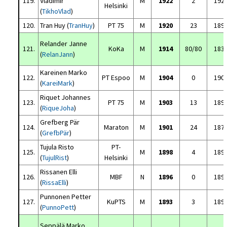
119.
Vladimir
M
1922
2
192
Helsinki
(
TikhoVlad
)
120.
Tran Huy (
TranHuy
)
PT 75
M
1920
23
189
Relander Janne
121.
KoKa
M
1914
80/80
183
(
RelanJann
)
Kareinen Marko
122.
PT Espoo
M
1904
0
190
(
KareiMark
)
Riquet Johannes
123.
PT 75
M
1903
13
189
(
RiqueJoha
)
Grefberg Pär
124.
Maraton
M
1901
24
187
(
GrefbPär
)
Tujula Risto
PT-
125.
M
1898
4
189
(
TujulRist
)
Helsinki
Rissanen Elli
126.
MBF
N
1896
0
189
(
RissaElli
)
Punnonen Petter
127.
KuPTS
M
1893
3
189
(
PunnoPett
)
Seppälä Marko