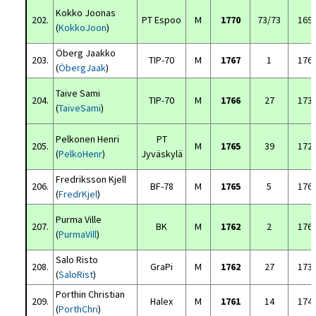
Kokko Joonas
202.
PT Espoo
M
1770
73/73
169
(
KokkoJoon
)
Öberg Jaakko
203.
TIP-70
M
1767
1
176
(
ÖbergJaak
)
Taive Sami
204.
TIP-70
M
1766
27
173
(
TaiveSami
)
Pelkonen Henri
PT
205.
M
1765
39
172
(
PelkoHenr
)
Jyväskylä
Fredriksson Kjell
206.
BF-78
M
1765
5
176
(
FredrKjel
)
Purma Ville
207.
BK
M
1762
2
176
(
PurmaVill
)
Salo Risto
208.
GraPi
M
1762
27
173
(
SaloRist
)
Porthin Christian
209.
Halex
M
1761
14
174
(
PorthChri
)