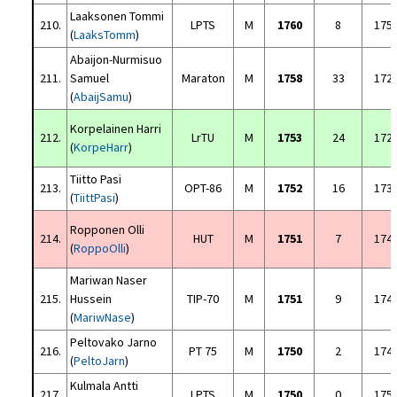
Laaksonen Tommi
210.
LPTS
M
1760
8
175
(
LaaksTomm
)
Abaijon-Nurmisuo
211.
Samuel
Maraton
M
1758
33
172
(
AbaijSamu
)
Korpelainen Harri
212.
LrTU
M
1753
24
172
(
KorpeHarr
)
Tiitto Pasi
213.
OPT-86
M
1752
16
173
(
TiittPasi
)
Ropponen Olli
214.
HUT
M
1751
7
174
(
RoppoOlli
)
Mariwan Naser
215.
Hussein
TIP-70
M
1751
9
174
(
MariwNase
)
Peltovako Jarno
216.
PT 75
M
1750
2
174
(
PeltoJarn
)
Kulmala Antti
217.
LPTS
M
1750
0
175