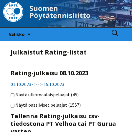
Suomen
Pöytätennisliitto
Siirry
Haku:
Valikko
sisältöön
Julkaistut Rating-listat
Rating-julkaisu 08.10.2023
01.10.2023 <
--
> 15.10.2023
Näytä ulkomaalaispelaajat (
45
)
Näytä passiiviset pelaajat (
1557
)
Tallenna Rating-julkaisu csv-
tiedostona PT Velhoa tai PT Gurua
varten