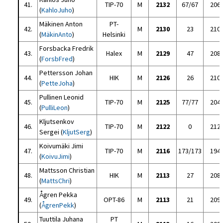
41.
TIP-70
M
2132
67/67
206
(
KahloJuho
)
Mäkinen Anton
PT-
42.
M
2130
23
210
(
MäkinAnto
)
Helsinki
Forsbacka Fredrik
43.
Halex
M
2129
47
208
(
ForsbFred
)
Pettersson Johan
44.
HIK
M
2126
26
210
(
PetteJoha
)
Pullinen Leonid
45.
TIP-70
M
2125
77/77
204
(
PulliLeon
)
Kljutsenkov
46.
TIP-70
M
2122
0
212
Sergei (
KljutSerg
)
Koivumäki Jimi
47.
TIP-70
M
2116
173/173
194
(
KoivuJimi
)
Mattsson Christian
48.
HIK
M
2113
27
208
(
MattsChri
)
Ågren Pekka
49.
OPT-86
M
2113
21
209
(
ÅgrenPekk
)
Tuuttila Juhana
PT