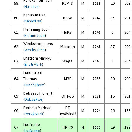
Hartikainen Iivari
59.
KuPTS
M
2058
20
203
(
HartiIiva
)
Kanasuo Esa
60.
KoKa
M
2047
35
201
(
KanasEsa
)
Flemming Jouni
61.
TuKa
M
2046
0
204
(
FlemmJoun
)
Weckström Jens
62.
Maraton
M
2045
37
200
(
WecksJens
)
Enström Markku
63.
Wega
M
2045
3
204
(
EnstrMark
)
Lundström
64.
Thomas
MBF
M
2035
30
200
(
LundsThom
)
Debazac Florent
65.
OPT-86
M
2031
16
201
(
DebazFlor
)
Perkkiö Markus
PT
66.
M
2024
26
199
(
PerkkMark
)
Jyväskylä
Luo Yumo
67.
TIP-70
N
2022
29
199
(
LuoYumo
)