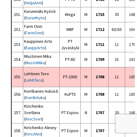
(
HeljaAnni
)
Kurunmäki Kyösti
251.
Wega
M
1715
35
168
(
KurunKyös
)
Farin Onni
252.
MBF
M
1712
63/63
164
(
FarinOnni
)
Kauppinen Arto
PT
253.
M
1711
11
170
(
KauppArto
)
Jyväskylä
Mustonen Mika
254.
PT-60
M
1709
31
167
(
MustoMika
)
Lehtinen Tero
255.
PT-2000
M
1708
11
169
(
LehtiTero
)
Kontkanen Aukusti
256.
KuPTS
M
1708
11
169
(
KontkAuku
)
Kirichenko
257.
Svetlana
PT Espoo
N
1707
20
168
(
KiricSvet
)
Kirichenko Alexey
258.
PT Espoo
M
1707
25
168
(
KiricAlex
)