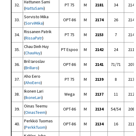
Hattunen Sami
32.
PT 75
M
2181
34
214
(
HattuSami
)
Sorvisto Mika
33.
OPT-86
M
2174
26
214
(
SorviMika
)
Rissanen Patrik
34.
PT 75
M
2153
7
214
(
RissaPatr
)
Chau Dinh Huy
35.
PT Espoo
M
2142
24
211
(
ChauHuy
)
Bril Iaroslav
36.
OPT-86
M
2141
71/71
207
(
BrilIaro
)
Aho Eero
37.
PT 75
M
2139
8
213
(
AhoEero
)
Ikonen Lari
38.
Wega
M
2137
11
212
(
IkoneLari
)
Oinas Teemu
39.
OPT-86
M
2134
54/54
208
(
OinasTeem
)
Perkkiö Tuomas
40.
OPT-86
M
2134
16
211
(
PerkkTuom
)
Kahlos Juho