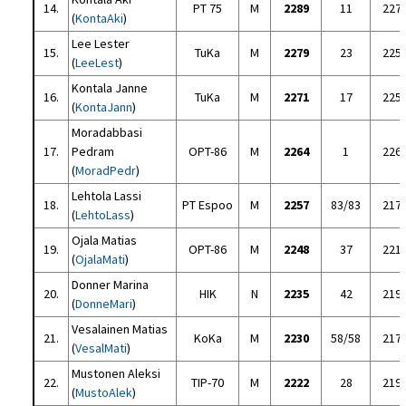
14.
PT 75
M
2289
11
227
(
KontaAki
)
Lee Lester
15.
TuKa
M
2279
23
225
(
LeeLest
)
Kontala Janne
16.
TuKa
M
2271
17
225
(
KontaJann
)
Moradabbasi
17.
Pedram
OPT-86
M
2264
1
226
(
MoradPedr
)
Lehtola Lassi
18.
PT Espoo
M
2257
83/83
217
(
LehtoLass
)
Ojala Matias
19.
OPT-86
M
2248
37
221
(
OjalaMati
)
Donner Marina
20.
HIK
N
2235
42
219
(
DonneMari
)
Vesalainen Matias
21.
KoKa
M
2230
58/58
217
(
VesalMati
)
Mustonen Aleksi
22.
TIP-70
M
2222
28
219
(
MustoAlek
)