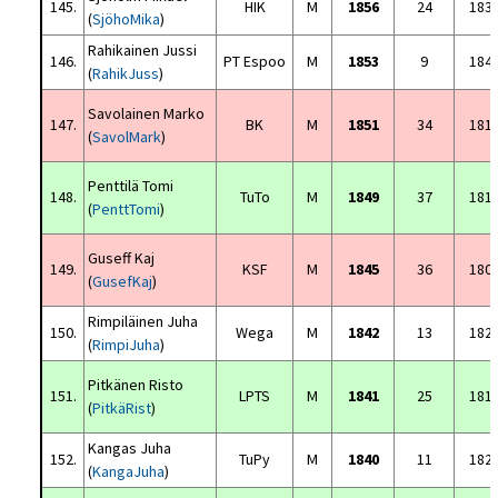
145.
HIK
M
1856
24
183
(
SjöhoMika
)
Rahikainen Jussi
146.
PT Espoo
M
1853
9
184
(
RahikJuss
)
Savolainen Marko
147.
BK
M
1851
34
181
(
SavolMark
)
Penttilä Tomi
148.
TuTo
M
1849
37
181
(
PenttTomi
)
Guseff Kaj
149.
KSF
M
1845
36
180
(
GusefKaj
)
Rimpiläinen Juha
150.
Wega
M
1842
13
182
(
RimpiJuha
)
Pitkänen Risto
151.
LPTS
M
1841
25
181
(
PitkäRist
)
Kangas Juha
152.
TuPy
M
1840
11
182
(
KangaJuha
)