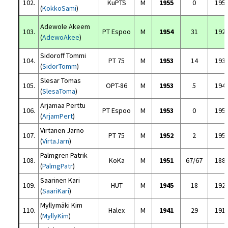
102.
KuPTS
M
1955
0
195
(
KokkoSami
)
Adewole Akeem
103.
PT Espoo
M
1954
31
192
(
AdewoAkee
)
Sidoroff Tommi
104.
PT 75
M
1953
14
193
(
SidorTomm
)
Slesar Tomas
105.
OPT-86
M
1953
5
194
(
SlesaToma
)
Arjamaa Perttu
106.
PT Espoo
M
1953
0
195
(
ArjamPert
)
Virtanen Jarno
107.
PT 75
M
1952
2
195
(
VirtaJarn
)
Palmgren Patrik
108.
KoKa
M
1951
67/67
188
(
PalmgPatr
)
Saarinen Kari
109.
HUT
M
1945
18
192
(
SaariKari
)
Myllymäki Kim
110.
Halex
M
1941
29
191
(
MyllyKim
)