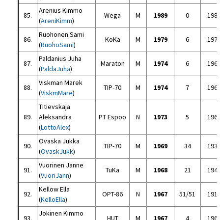
Arenius Kimmo
85.
Wega
M
1989
0
198
(
AreniKimm
)
Ruohonen Sami
86.
KoKa
M
1979
6
197
(
RuohoSami
)
Paldanius Juha
87.
Maraton
M
1974
6
196
(
PaldaJuha
)
Viskman Marek
88.
TIP-70
M
1974
7
196
(
ViskmMare
)
Titievskaja
89.
Aleksandra
PT Espoo
N
1973
5
196
(
LottoAlex
)
Ovaska Jukka
90.
TIP-70
M
1969
34
193
(
OvaskJukk
)
Vuorinen Janne
91.
TuKa
M
1968
21
194
(
VuoriJann
)
Kellow Ella
92.
OPT-86
N
1967
51/51
191
(
KelloElla
)
Jokinen Kimmo
93.
HUT
M
1967
4
196