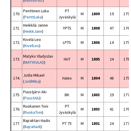
(
RebhoPatr
)
Penttinen Luka
PT
170.
M
1809
19
179
(
PenttLuka
)
Jyväskylä
Heikkilä Janne
171.
YPTS
M
1808
47
176
(
HeikkJann
)
Kivelä Leo
172.
LPTS
M
1806
14
179
(
KivelLeo
)
Matyko Vladyslav
173.
HUT
M
1805
24
178
(
MATYKVLAD
)
Jutila Mikael
174.
Halex
M
1804
48
175
(
JutilMika
)
Puustjärvi Aki
175.
BK
M
1803
29
177
(
PuustAki
)
Ruokanen Toni
PT
176.
M
1803
41
176
(
RuokaToni
)
Jyväskylä
Bajraktari Hadis
177.
PT 75
M
1801
24
177
(
BajraHadi
)