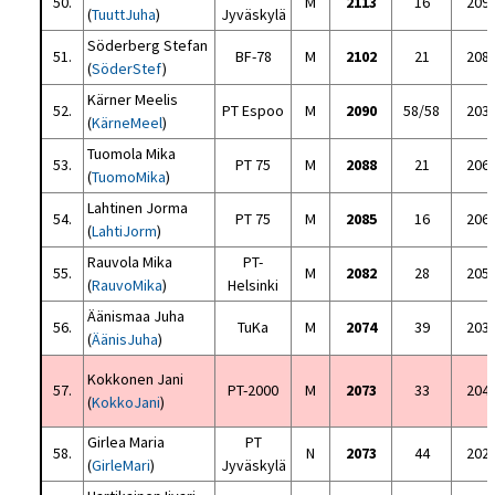
50.
M
2113
16
209
(
TuuttJuha
)
Jyväskylä
Söderberg Stefan
51.
BF-78
M
2102
21
208
(
SöderStef
)
Kärner Meelis
52.
PT Espoo
M
2090
58/58
203
(
KärneMeel
)
Tuomola Mika
53.
PT 75
M
2088
21
206
(
TuomoMika
)
Lahtinen Jorma
54.
PT 75
M
2085
16
206
(
LahtiJorm
)
Rauvola Mika
PT-
55.
M
2082
28
205
(
RauvoMika
)
Helsinki
Äänismaa Juha
56.
TuKa
M
2074
39
203
(
ÄänisJuha
)
Kokkonen Jani
57.
PT-2000
M
2073
33
204
(
KokkoJani
)
Girlea Maria
PT
58.
N
2073
44
202
(
GirleMari
)
Jyväskylä