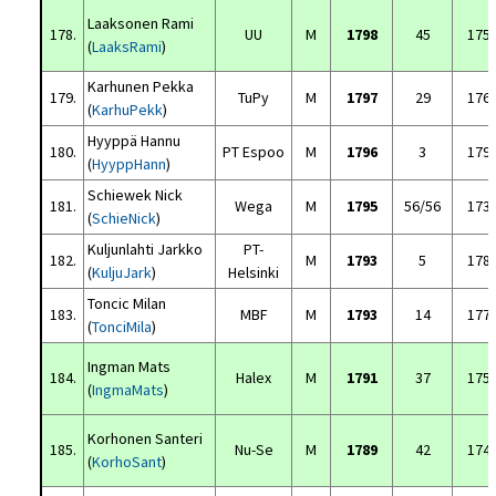
Laaksonen Rami
178.
UU
M
1798
45
175
(
LaaksRami
)
Karhunen Pekka
179.
TuPy
M
1797
29
176
(
KarhuPekk
)
Hyyppä Hannu
180.
PT Espoo
M
1796
3
179
(
HyyppHann
)
Schiewek Nick
181.
Wega
M
1795
56/56
173
(
SchieNick
)
Kuljunlahti Jarkko
PT-
182.
M
1793
5
178
(
KuljuJark
)
Helsinki
Toncic Milan
183.
MBF
M
1793
14
177
(
TonciMila
)
Ingman Mats
184.
Halex
M
1791
37
175
(
IngmaMats
)
Korhonen Santeri
185.
Nu-Se
M
1789
42
174
(
KorhoSant
)