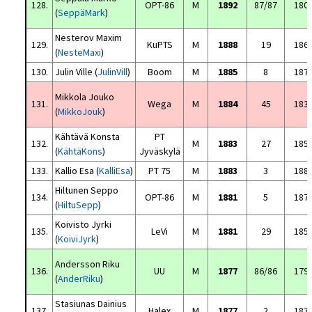
128.
OPT-86
M
1892
87/87
180
(
SeppäMark
)
Nesterov Maxim
129.
KuPTS
M
1888
19
186
(
NesteMaxi
)
130.
Julin Ville (
JulinVill
)
Boom
M
1885
8
187
Mikkola Jouko
131.
Wega
M
1884
45
183
(
MikkoJouk
)
Kähtävä Konsta
PT
132.
M
1883
27
185
(
KähtäKons
)
Jyväskylä
133.
Kallio Esa (
KalliEsa
)
PT 75
M
1883
3
188
Hiltunen Seppo
134.
OPT-86
M
1881
5
187
(
HiltuSepp
)
Koivisto Jyrki
135.
LeVi
M
1881
29
185
(
KoiviJyrk
)
Andersson Riku
136.
UU
M
1877
86/86
179
(
AnderRiku
)
Stasiunas Dainius
137.
Halex
M
1877
2
187