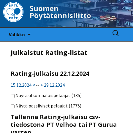
Suomen
Pöytätennisliitto
Siirry
Haku:
Valikko
sisältöön
Julkaistut Rating-listat
Rating-julkaisu 22.12.2024
15.12.2024 <
--
> 29.12.2024
Näytä ulkomaalaispelaajat (
135
)
Näytä passiiviset pelaajat (
1775
)
Tallenna Rating-julkaisu csv-
tiedostona PT Velhoa tai PT Gurua
varten