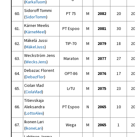
(
KarkaTuom
)
Sidoroff Tommi
60.
PT 75
M
2082
20
20
(
SidorTomm
)
Kärner Meelis
61.
PT Espoo
M
2081
30
20
(
KärneMeel
)
Mäkelä Jussi
62.
TIP-70
M
2079
18
20
(
MäkelJuss
)
Weckström Jens
63.
Maraton
M
2077
27
20
(
WecksJens
)
Debazac Florent
64.
OPT-86
M
2076
17
20
(
DebazFlor
)
Ciolan Vlad
65.
LrTU
M
2075
23
20
(
CiolaVlad
)
Titievskaja
66.
Aleksandra
PT Espoo
N
2065
10
20
(
LottoAlex
)
Ikonen Lari
67.
Wega
M
2065
1
20
(
IkoneLari
)
Lahtinen Jorma