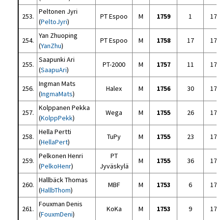
Peltonen Jyri
253.
PT Espoo
M
1759
1
17
(
PeltoJyri
)
Yan Zhuoping
254.
PT Espoo
M
1758
17
17
(
YanZhu
)
Saapunki Ari
255.
PT-2000
M
1757
11
17
(
SaapuAri
)
Ingman Mats
256.
Halex
M
1756
30
17
(
IngmaMats
)
Kolppanen Pekka
257.
Wega
M
1755
26
17
(
KolppPekk
)
Hella Pertti
258.
TuPy
M
1755
23
17
(
HellaPert
)
Pelkonen Henri
PT
259.
M
1755
36
17
(
PelkoHenr
)
Jyväskylä
Hallbäck Thomas
260.
MBF
M
1753
6
17
(
HallbThom
)
Fouxman Denis
261.
KoKa
M
1753
9
17
(
FouxmDeni
)