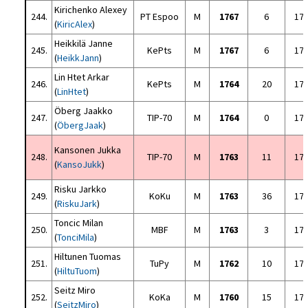
Kirichenko Alexey
244.
PT Espoo
M
1767
6
17
(
KiricAlex
)
Heikkilä Janne
245.
KePts
M
1767
6
17
(
HeikkJann
)
Lin Htet Arkar
246.
KePts
M
1764
20
17
(
LinHtet
)
Öberg Jaakko
247.
TIP-70
M
1764
0
17
(
ÖbergJaak
)
Kansonen Jukka
248.
TIP-70
M
1763
11
17
(
KansoJukk
)
Risku Jarkko
249.
KoKu
M
1763
36
17
(
RiskuJark
)
Toncic Milan
250.
MBF
M
1763
3
17
(
TonciMila
)
Hiltunen Tuomas
251.
TuPy
M
1762
10
17
(
HiltuTuom
)
Seitz Miro
252.
KoKa
M
1760
15
17
(
SeitzMiro
)