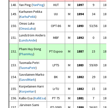
148.
Yan Ping (
YanPing
)
HUT
M
1897
9
18
Karhunen Pekka
149.
UU
M
1894
34
18
(
KarhuPekk
)
Oinas Luka
150.
OPT-86
M
1893
53/56
18
(
OinasLuka
)
Lundström Anders
151.
MBF
M
1892
0
18
(
LundsAnde
)
Pham Huy Dong
152.
PT Espoo
M
1887
15
18
(
PhamHuy
)
Tuomaila Petri
153.
LPTS
M
1883
59/69
18
(
TuomaPetr
)
Savolainen Marko
154.
BK
M
1882
29
18
(
SavolMark
)
Korpelainen Harri
155.
LrTU
M
1882
15
18
(
KorpeHarr
)
156.
Kallio Esa (
KalliEsa
)
PT 75
M
1881
7
18
Järvinen Sami
157.
PT-2000
M
1880
56/62
18