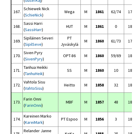
(
GusefKaj
)
Schiewek Nick
167.
Wega
M
1861
62/74
17
(
SchieNick
)
Sassi Harri
168.
HUT
M
1861
0
18
(
SassiHarr
)
Sipiläinen Severi
PT
169.
M
1860
61/73
17
(
SipilSeve
)
Jyväskylä
Siven Pyry
170.
OPT-86
M
1860
59/69
18
(
SivenPyry
)
Tanhua Heikki
171.
SS
M
1860
10
18
(
TanhuHeik
)
Vahtola Sisu
172.
Heitto
M
1858
32
18
(
VahtoSisu
)
Farin Onni
173.
MBF
M
1857
48
18
(
FarinOnni
)
Kareinen Marko
174.
PT Espoo
M
1856
3
18
(
KareiMark
)
Relander Janne
175.
KoKa
M
1855
25
18