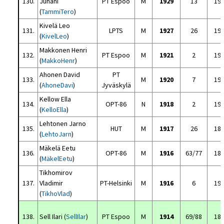
130.
Juhani
PT Espoo
M
1929
13
19
(
TammiTero
)
Kivelä Leo
131.
LPTS
M
1927
26
19
(
KivelLeo
)
Makkonen Henri
132.
PT Espoo
M
1921
2
19
(
MakkoHenr
)
Ahonen David
PT
133.
M
1920
7
19
(
AhoneDavi
)
Jyväskylä
Kellow Ella
134.
OPT-86
N
1918
2
19
(
KelloElla
)
Lehtonen Jarno
135.
HUT
M
1917
26
18
(
LehtoJarn
)
Mäkelä Eetu
136.
OPT-86
M
1916
63/77
18
(
MäkelEetu
)
Tikhomirov
137.
Vladimir
PT-Helsinki
M
1916
6
19
(
TikhoVlad
)
138.
Sell Ilari (
SellIlar
)
PT Espoo
M
1914
69/88
18