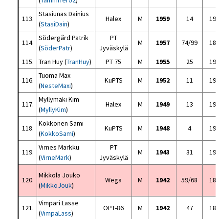
(
TammiTero2
)
Stasiunas Dainius
113.
Halex
M
1959
14
19
(
StasiDain
)
Södergård Patrik
PT
114.
M
1957
74/99
18
(
SöderPatr
)
Jyväskylä
115.
Tran Huy (
TranHuy
)
PT 75
M
1955
25
19
Tuoma Max
116.
KuPTS
M
1952
11
19
(
NesteMaxi
)
Myllymäki Kim
117.
Halex
M
1949
13
19
(
MyllyKim
)
Kokkonen Sami
118.
KuPTS
M
1948
4
19
(
KokkoSami
)
Virnes Markku
PT
119.
M
1943
31
19
(
VirneMark
)
Jyväskylä
Mikkola Jouko
120.
Wega
M
1942
59/68
18
(
MikkoJouk
)
Vimpari Lasse
121.
OPT-86
M
1942
47
18
(
VimpaLass
)