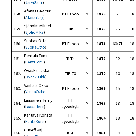
(
JärviSami
)
Afanassiev Yuri
158.
PT Espoo
M
1876
7
18
(
AfanaYury
)
Sjöholm Mikael
159.
HIK
M
1875
25
18
(
SjöhoMika
)
Suokas Otto
160.
PT Espoo
M
1873
60/71
18
(
SuokaOtto
)
Penttilä Tomi
161.
TuTo
M
1872
32
18
(
PenttTomi
)
Ovaska Jukka
162.
TIP-70
M
1870
10
18
(
OvaskJukk
)
Vanhala Okko
163.
PT Espoo
M
1869
15
18
(
VanhaOkko
)
Laasanen Henry
PT
164.
M
1865
13
18
(
LaasaHenr
)
Jyväskylä
Kähtävä Konsta
PT
165.
M
1864
18
18
(
KähtäKons
)
Jyväskylä
Guseff Kaj
166.
KSF
M
1861
39
18