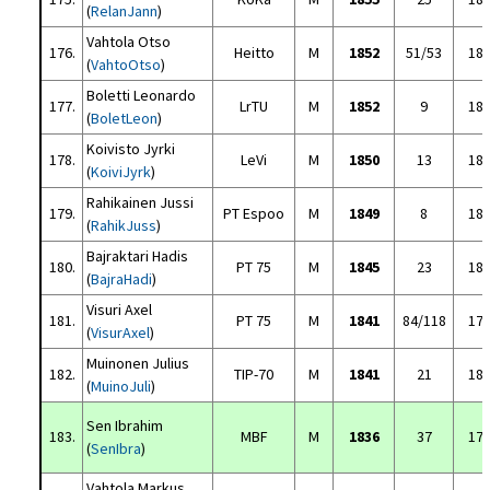
(
RelanJann
)
Vahtola Otso
176.
Heitto
M
1852
51/53
18
(
VahtoOtso
)
Boletti Leonardo
177.
LrTU
M
1852
9
18
(
BoletLeon
)
Koivisto Jyrki
178.
LeVi
M
1850
13
18
(
KoiviJyrk
)
Rahikainen Jussi
179.
PT Espoo
M
1849
8
18
(
RahikJuss
)
Bajraktari Hadis
180.
PT 75
M
1845
23
18
(
BajraHadi
)
Visuri Axel
181.
PT 75
M
1841
84/118
17
(
VisurAxel
)
Muinonen Julius
182.
TIP-70
M
1841
21
18
(
MuinoJuli
)
Sen Ibrahim
183.
MBF
M
1836
37
17
(
SenIbra
)
Vahtola Markus