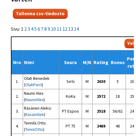
Sivu: 1
2
3
4
5
6
7
8
9
10
11
12
13
14
Per
Nro
Nimi
Seura
M/N
Rating
Bonus
rat
Olah Benedek
1.
SeSi
M
2630
5
26
(
OlahPent
)
Naumi Alex
2.
KoKa
M
2572
18
25
(
NaumiAlex
)
Räsänen Aleksi
3.
PT Espoo
M
2518
56/62
24
(
RäsänAlek
)
Tennilä Otto
4.
PT 75
M
2469
48
24
(
TenniOtto
)