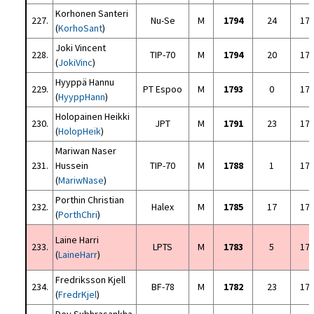
Korhonen Santeri
227.
Nu-Se
M
1794
24
17
(
KorhoSant
)
Joki Vincent
228.
TIP-70
M
1794
20
17
(
JokiVinc
)
Hyyppä Hannu
229.
PT Espoo
M
1793
0
17
(
HyyppHann
)
Holopainen Heikki
230.
JPT
M
1791
23
17
(
HolopHeik
)
Mariwan Naser
231.
Hussein
TIP-70
M
1788
1
17
(
MariwNase
)
Porthin Christian
232.
Halex
M
1785
17
17
(
PorthChri
)
Laine Harri
233.
LPTS
M
1783
5
17
(
LaineHarr
)
Fredriksson Kjell
234.
BF-78
M
1782
23
17
(
FredrKjel
)