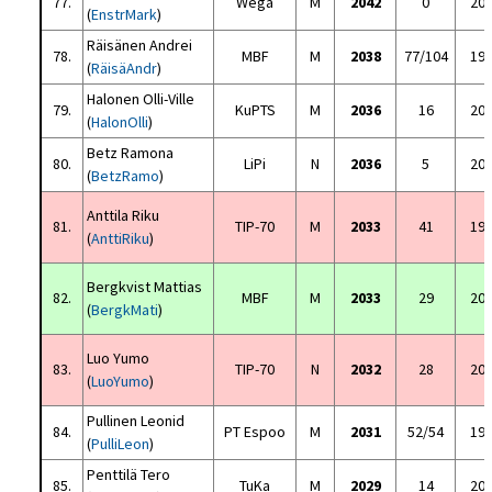
77.
Wega
M
2042
0
20
(
EnstrMark
)
Räisänen Andrei
78.
MBF
M
2038
77/104
19
(
RäisäAndr
)
Halonen Olli-Ville
79.
KuPTS
M
2036
16
20
(
HalonOlli
)
Betz Ramona
80.
LiPi
N
2036
5
20
(
BetzRamo
)
Anttila Riku
81.
TIP-70
M
2033
41
19
(
AnttiRiku
)
Bergkvist Mattias
82.
MBF
M
2033
29
20
(
BergkMati
)
Luo Yumo
83.
TIP-70
N
2032
28
20
(
LuoYumo
)
Pullinen Leonid
84.
PT Espoo
M
2031
52/54
19
(
PulliLeon
)
Penttilä Tero
85.
TuKa
M
2029
14
20