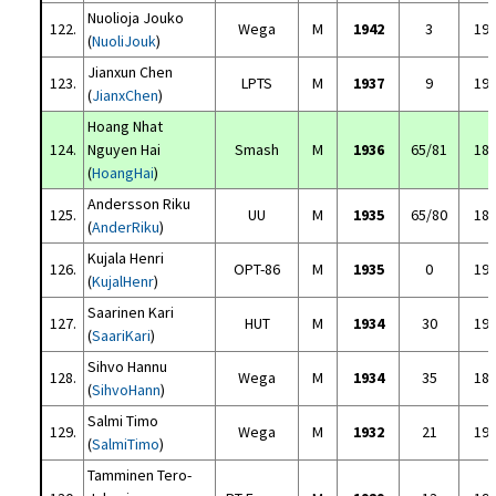
Nuolioja Jouko
122.
Wega
M
1942
3
19
(
NuoliJouk
)
Jianxun Chen
123.
LPTS
M
1937
9
19
(
JianxChen
)
Hoang Nhat
124.
Nguyen Hai
Smash
M
1936
65/81
18
(
HoangHai
)
Andersson Riku
125.
UU
M
1935
65/80
18
(
AnderRiku
)
Kujala Henri
126.
OPT-86
M
1935
0
19
(
KujalHenr
)
Saarinen Kari
127.
HUT
M
1934
30
19
(
SaariKari
)
Sihvo Hannu
128.
Wega
M
1934
35
18
(
SihvoHann
)
Salmi Timo
129.
Wega
M
1932
21
19
(
SalmiTimo
)
Tamminen Tero-