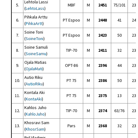
Lehtola Lassi
5.
MBF
M
2451
75/101
23
(
LehtoLass
)
Pihkala Arttu
6.
PT Espoo
M
2448
41
24
(
PihkaArtt
)
Soine Toni
7.
PT Espoo
M
2423
50
23
(
SoineToni
)
Soine Samuli
8.
TIP-70
M
2411
32
23
(
SoineSamu
)
Ojala Matias
9.
OPT-86
M
2396
44
23
(
OjalaMati
)
Autio Riku
10.
PT 75
M
2386
50
23
(
AutioRiku
)
Kontala Aki
11.
PT 75
M
2375
13
23
(
KontaAki
)
Kahlos Juho
12.
TIP-70
M
2374
63/76
23
(
KahloJuho
)
Khosravi Sam
13.
Pars
M
2368
32
23
(
KhosrSam
)
Bril Vladimir