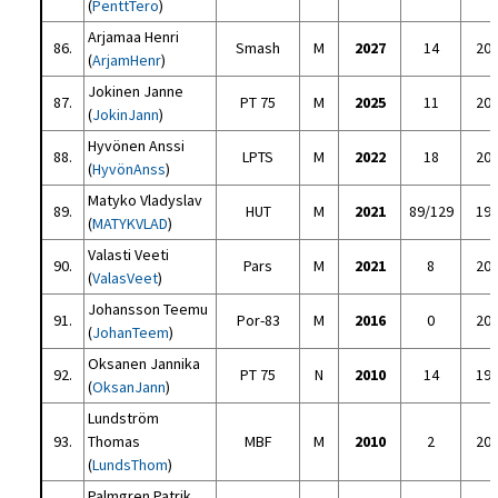
(
PenttTero
)
Arjamaa Henri
86.
Smash
M
2027
14
20
(
ArjamHenr
)
Jokinen Janne
87.
PT 75
M
2025
11
20
(
JokinJann
)
Hyvönen Anssi
88.
LPTS
M
2022
18
20
(
HyvönAnss
)
Matyko Vladyslav
89.
HUT
M
2021
89/129
19
(
MATYKVLAD
)
Valasti Veeti
90.
Pars
M
2021
8
20
(
ValasVeet
)
Johansson Teemu
91.
Por-83
M
2016
0
20
(
JohanTeem
)
Oksanen Jannika
92.
PT 75
N
2010
14
19
(
OksanJann
)
Lundström
93.
Thomas
MBF
M
2010
2
20
(
LundsThom
)
Palmgren Patrik