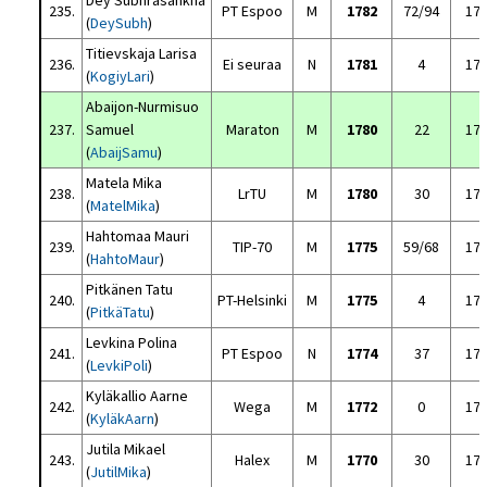
Dey Subhrasankha
235.
PT Espoo
M
1782
72/94
17
(
DeySubh
)
Titievskaja Larisa
236.
Ei seuraa
N
1781
4
17
(
KogiyLari
)
Abaijon-Nurmisuo
237.
Samuel
Maraton
M
1780
22
17
(
AbaijSamu
)
Matela Mika
238.
LrTU
M
1780
30
17
(
MatelMika
)
Hahtomaa Mauri
239.
TIP-70
M
1775
59/68
17
(
HahtoMaur
)
Pitkänen Tatu
240.
PT-Helsinki
M
1775
4
17
(
PitkäTatu
)
Levkina Polina
241.
PT Espoo
N
1774
37
17
(
LevkiPoli
)
Kyläkallio Aarne
242.
Wega
M
1772
0
17
(
KyläkAarn
)
Jutila Mikael
243.
Halex
M
1770
30
17
(
JutilMika
)