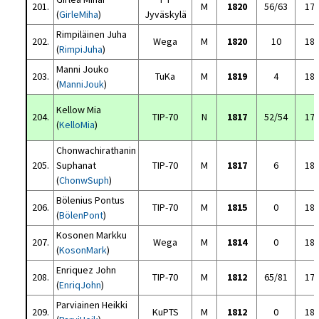
201.
M
1820
56/63
17
(
GirleMiha
)
Jyväskylä
Rimpiläinen Juha
202.
Wega
M
1820
10
18
(
RimpiJuha
)
Manni Jouko
203.
TuKa
M
1819
4
18
(
ManniJouk
)
Kellow Mia
204.
TIP-70
N
1817
52/54
17
(
KelloMia
)
Chonwachirathanin
205.
Suphanat
TIP-70
M
1817
6
18
(
ChonwSuph
)
Bölenius Pontus
206.
TIP-70
M
1815
0
18
(
BölenPont
)
Kosonen Markku
207.
Wega
M
1814
0
18
(
KosonMark
)
Enriquez John
208.
TIP-70
M
1812
65/81
17
(
EnriqJohn
)
Parviainen Heikki
209.
KuPTS
M
1812
0
18