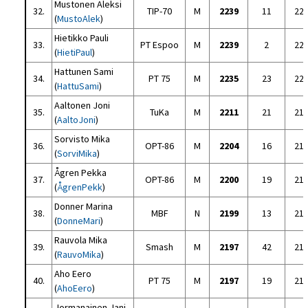
Mustonen Aleksi
32.
TIP-70
M
2239
11
22
(
MustoAlek
)
Hietikko Pauli
33.
PT Espoo
M
2239
2
22
(
HietiPaul
)
Hattunen Sami
34.
PT 75
M
2235
23
22
(
HattuSami
)
Aaltonen Joni
35.
TuKa
M
2211
21
21
(
AaltoJoni
)
Sorvisto Mika
36.
OPT-86
M
2204
16
21
(
SorviMika
)
Ågren Pekka
37.
OPT-86
M
2200
19
21
(
ÅgrenPekk
)
Donner Marina
38.
MBF
N
2199
13
21
(
DonneMari
)
Rauvola Mika
39.
Smash
M
2197
42
21
(
RauvoMika
)
Aho Eero
40.
PT 75
M
2197
19
21
(
AhoEero
)
Jormanainen Jani