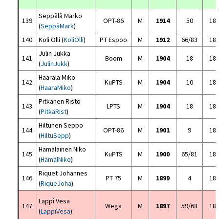
Seppälä Marko
139.
OPT-86
M
1914
50
18
(
SeppäMark
)
140.
Koli Olli (
KoliOlli
)
PT Espoo
M
1912
66/83
18
Julin Jukka
141.
Boom
M
1904
18
18
(
JulinJukk
)
Haarala Miko
142.
KuPTS
M
1904
10
18
(
HaaraMiko
)
Pitkänen Risto
143.
LPTS
M
1904
18
18
(
PitkäRist
)
Hiltunen Seppo
144.
OPT-86
M
1901
9
18
(
HiltuSepp
)
Hämäläinen Niko
145.
KuPTS
M
1900
65/81
18
(
HämälNiko
)
Riquet Johannes
146.
PT 75
M
1899
4
18
(
RiqueJoha
)
Lappi Vesa
147.
Wega
M
1897
59/68
18
(
LappiVesa
)