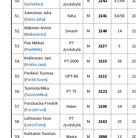
50.
N
2142
57/64
20
(
GirleMari
)
Jyväskylä
Äänismaa Juha
51.
TuKa
M
2141
54/58
20
(
ÄänisJuha
)
Mäkinen Anton
52.
Smash
M
2140
14
21
(
MäkinAnto
)
Pae Mihkel
PT
53.
M
2137
5
21
(
PaeMihk
)
Jyväskylä
Kokkonen Jani
54.
PT-2000
M
2133
38
20
(
KokkoJani
)
Perkkiö Tuomas
55.
OPT-86
M
2131
3
21
(
PerkkTuom
)
Tuomola Mika
56.
PT 75
M
2122
25
20
(
TuomoMika
)
Forsbacka Fredrik
57.
Halex
M
2105
34
20
(
ForsbFred
)
Lehtonen Tomi
PT
58.
M
2102
25
20
(
LehtoTomi
)
Jyväskylä
Karkamo Tuomas
59.
Wega
M
2090
13
20