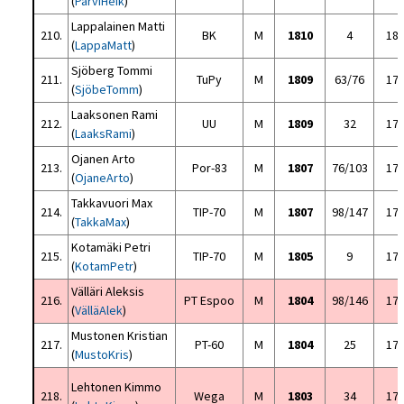
(
ParviHeik
)
Lappalainen Matti
210.
BK
M
1810
4
18
(
LappaMatt
)
Sjöberg Tommi
211.
TuPy
M
1809
63/76
17
(
SjöbeTomm
)
Laaksonen Rami
212.
UU
M
1809
32
17
(
LaaksRami
)
Ojanen Arto
213.
Por-83
M
1807
76/103
17
(
OjaneArto
)
Takkavuori Max
214.
TIP-70
M
1807
98/147
17
(
TakkaMax
)
Kotamäki Petri
215.
TIP-70
M
1805
9
17
(
KotamPetr
)
Välläri Aleksis
216.
PT Espoo
M
1804
98/146
17
(
VälläAlek
)
Mustonen Kristian
217.
PT-60
M
1804
25
17
(
MustoKris
)
Lehtonen Kimmo
218.
Wega
M
1803
34
17