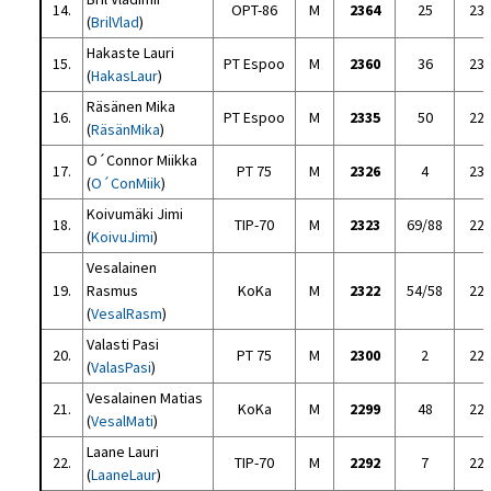
14.
OPT-86
M
2364
25
23
(
BrilVlad
)
Hakaste Lauri
15.
PT Espoo
M
2360
36
23
(
HakasLaur
)
Räsänen Mika
16.
PT Espoo
M
2335
50
22
(
RäsänMika
)
O´Connor Miikka
17.
PT 75
M
2326
4
23
(
O´ConMiik
)
Koivumäki Jimi
18.
TIP-70
M
2323
69/88
22
(
KoivuJimi
)
Vesalainen
19.
Rasmus
KoKa
M
2322
54/58
22
(
VesalRasm
)
Valasti Pasi
20.
PT 75
M
2300
2
22
(
ValasPasi
)
Vesalainen Matias
21.
KoKa
M
2299
48
22
(
VesalMati
)
Laane Lauri
22.
TIP-70
M
2292
7
22
(
LaaneLaur
)