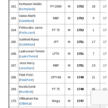
Kettunen Heikki
262.
PT-2000
M
1752
26
17
(
KettuHeik
)
Vainio Matti
263.
MBF
M
1752
9
17
(
VainiMatt
)
Peltovako Jarno
264.
PT 75
M
1752
1
17
(
PeltoJarn
)
Soikkeli Raino
265.
JPT
M
1751
17
17
(
SoikkRain
)
Laaksonen Tommi
266.
LPTS
M
1751
7
17
(
LaaksTomm
)
Jeon Harry
267.
MBF
M
1751
19
17
(
JeonHarr
)
Flink Petri
268.
OPT-86
M
1749
21
17
(
FlinkPetr
)
Kivelä Eerik
269.
PT 75
M
1748
45
17
(
KivelErik
)
Ollikainen Kai
270.
Wega
M
1747
9
17
(
OllikKai
)