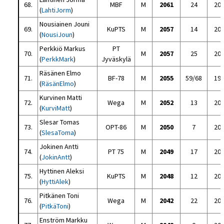
68.
MBF
M
2061
24
20
(
LahtiJorm
)
Nousiainen Jouni
69.
KuPTS
M
2057
14
20
(
NousiJoun
)
Perkkiö Markus
PT
70.
M
2057
25
20
(
PerkkMark
)
Jyväskylä
Räsänen Elmo
71.
BF-78
M
2055
59/68
19
(
RäsänElmo
)
Kurvinen Matti
72.
Wega
M
2052
13
20
(
KurviMatt
)
Slesar Tomas
73.
OPT-86
M
2050
7
20
(
SlesaToma
)
Jokinen Antti
74.
PT 75
M
2049
17
20
(
JokinAntt
)
Hyttinen Aleksi
75.
KuPTS
M
2048
12
20
(
HyttiAlek
)
Pitkänen Toni
76.
Wega
M
2042
22
20
(
PitkäToni
)
Enström Markku