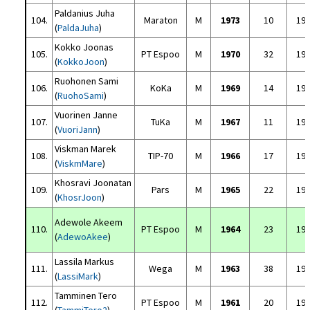
Paldanius Juha
104.
Maraton
M
1973
10
19
(
PaldaJuha
)
Kokko Joonas
105.
PT Espoo
M
1970
32
19
(
KokkoJoon
)
Ruohonen Sami
106.
KoKa
M
1969
14
19
(
RuohoSami
)
Vuorinen Janne
107.
TuKa
M
1967
11
19
(
VuoriJann
)
Viskman Marek
108.
TIP-70
M
1966
17
19
(
ViskmMare
)
Khosravi Joonatan
109.
Pars
M
1965
22
19
(
KhosrJoon
)
Adewole Akeem
110.
PT Espoo
M
1964
23
19
(
AdewoAkee
)
Lassila Markus
111.
Wega
M
1963
38
19
(
LassiMark
)
Tamminen Tero
112.
PT Espoo
M
1961
20
19