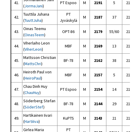
41.
PT Espoo
M
2191
5
21
(
JormaJani
)
Tuuttila Juhana
PT
42.
M
2187
37
21
(
TuuttJuha
)
Jyväskylä
Oinas Teemu
43.
OPT-86
M
2179
55/60
21
(
OinasTeem
)
Viherlaiho Leon
44.
MBF
M
2169
13
21
(
ViherLeon
)
Mattsson Christian
45.
BF-78
M
2162
38
21
(
MattsChri
)
Heiroth Paul von
46.
MBF
M
2157
5
21
(
HeiroPaul
)
Chau Dinh Huy
47.
PT Espoo
M
2154
14
21
(
ChauHuy
)
Söderberg Stefan
48.
BF-78
M
2144
29
21
(
SöderStef
)
Hartikainen Iivari
49.
KuPTS
M
2143
21
21
(
HartiIiva
)
Girlea Maria
PT