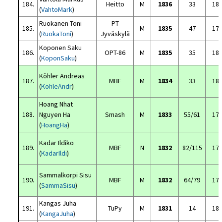
184.
Heitto
M
1836
33
18
(
VahtoMark
)
Ruokanen Toni
PT
185.
M
1835
47
17
(
RuokaToni
)
Jyväskylä
Koponen Saku
186.
OPT-86
M
1835
35
18
(
KoponSaku
)
Köhler Andreas
187.
MBF
M
1834
33
18
(
KöhleAndr
)
Hoang Nhat
188.
Nguyen Ha
Smash
M
1833
55/61
17
(
HoangHa
)
Kadar Ildiko
189.
MBF
N
1832
82/115
17
(
KadarIldi
)
Sammalkorpi Sisu
190.
MBF
M
1832
64/79
17
(
SammaSisu
)
Kangas Juha
191.
TuPy
M
1831
14
18
(
KangaJuha
)