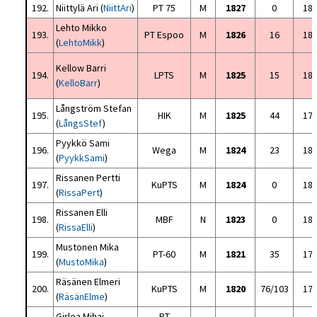
192.
Niittylä Ari (
NiittAri
)
PT 75
M
1827
0
18
Lehto Mikko
193.
PT Espoo
M
1826
16
18
(
LehtoMikk
)
Kellow Barri
194.
LPTS
M
1825
15
18
(
KelloBarr
)
Långström Stefan
195.
HIK
M
1825
44
17
(
LångsStef
)
Pyykkö Sami
196.
Wega
M
1824
23
18
(
PyykkSami
)
Rissanen Pertti
197.
KuPTS
M
1824
0
18
(
RissaPert
)
Rissanen Elli
198.
MBF
N
1823
0
18
(
RissaElli
)
Mustonen Mika
199.
PT-60
M
1821
35
17
(
MustoMika
)
Räsänen Elmeri
200.
KuPTS
M
1820
76/103
17
(
RäsänElme
)
Girlea Mihai
PT