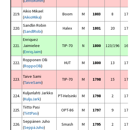
(
LehtoKimm
)
Aikio Mikael
219.
Boom
M
1803
8
17
(
AikioMika
)
Sandlin Robin
220.
Halex
M
1801
20
17
(
SandlRobi
)
Enriquez
221.
Jaimielee
TIP-70
N
1800
123/196
16
(
EnriqJaim
)
Ropponen Olli
222.
HUT
M
1800
13
17
(
RoppoOlli
)
Taive Sami
223.
TIP-70
M
1798
15
17
(
TaiveSami
)
Kuljunlahti Jarkko
224.
PT-Helsinki
M
1798
2
17
(
KuljuJark
)
Tiitto Pasi
225.
OPT-86
M
1797
9
17
(
TiittPasi
)
Seppänen Juho
226.
Smash
M
1795
2
17
(
SeppäJuho
)