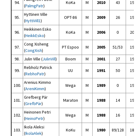
94.
KoKa
M
2010
43
19
(
PalmgPatr
)
Hyttinen Ville
95.
OPT-86
M
2009
26
19
(
HyttiVill1
)
Heikkinen Esko
96.
KoKa
M
2006
0
20
(
HeikkEsko
)
Cong Xisheng
97.
PT Espoo
M
2005
51/53
19
(
CongXish
)
98.
Julin Ville (
JulinVill
)
Boom
M
2001
27
19
Rebholz Patrick
99.
UU
M
1991
50
19
(
RebhoPatr
)
Arenius Kimmo
100.
Wega
M
1989
0
19
(
AreniKimm
)
Grefberg Pär
101.
Maraton
M
1988
14
19
(
GrefbPär
)
Heinonen Petri
102.
Wega
M
1988
16
19
(
HeinoPetr
)
Ikola Aleksi
103.
KoKu
M
1980
89/128
18
(
IkolaAlek
)