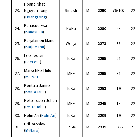
Hoang Nhat
23.
Nguyen Long
Smash
M
2290
76/102
22
(
HoangLong
)
Kanasuo Esa
24.
KoKa
M
2280
44
22
(
KanasEsa
)
Karjalainen Manu
25.
Wega
M
2273
33
22
(
KarjaManu
)
Lee Lester
26.
TuKa
M
2265
21
22
(
LeeLest
)
Marschke Thilo
27.
MBF
M
2265
31
22
(
MarscThil
)
Kontala Janne
28.
TuKa
M
2253
19
22
(
KontaJann
)
Pettersson Johan
29.
MBF
M
2245
14
22
(
PetteJoha
)
30.
Holm Ari (
HolmAri
)
TuKa
M
2239
19
22
Bril Iaroslav
31.
OPT-86
M
2239
53/57
21
(
BrilIaro
)