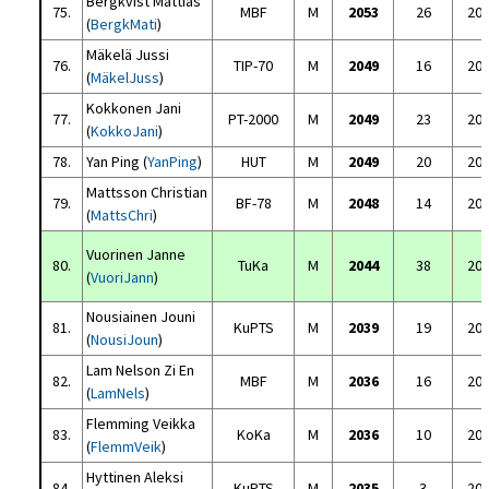
Bergkvist Mattias
75.
MBF
M
2053
26
20
(
BergkMati
)
Mäkelä Jussi
76.
TIP-70
M
2049
16
20
(
MäkelJuss
)
Kokkonen Jani
77.
PT-2000
M
2049
23
20
(
KokkoJani
)
78.
Yan Ping (
YanPing
)
HUT
M
2049
20
20
Mattsson Christian
79.
BF-78
M
2048
14
20
(
MattsChri
)
Vuorinen Janne
80.
TuKa
M
2044
38
20
(
VuoriJann
)
Nousiainen Jouni
81.
KuPTS
M
2039
19
20
(
NousiJoun
)
Lam Nelson Zi En
82.
MBF
M
2036
16
20
(
LamNels
)
Flemming Veikka
83.
KoKa
M
2036
10
20
(
FlemmVeik
)
Hyttinen Aleksi
84.
KuPTS
M
2035
3
20