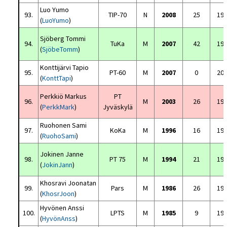
Luo Yumo
93.
TIP-70
N
2008
25
19
(
LuoYumo
)
Sjöberg Tommi
94.
TuKa
M
2007
42
19
(
SjöbeTomm
)
Konttijärvi Tapio
95.
PT-60
M
2007
0
20
(
KonttTapi
)
Perkkiö Markus
PT
96.
M
2003
26
19
(
PerkkMark
)
Jyväskylä
Ruohonen Sami
97.
KoKa
M
1996
16
19
(
RuohoSami
)
Jokinen Janne
98.
PT 75
M
1994
21
19
(
JokinJann
)
Khosravi Joonatan
99.
Pars
M
1986
26
19
(
KhosrJoon
)
Hyvönen Anssi
100.
LPTS
M
1985
9
19
(
HyvönAnss
)