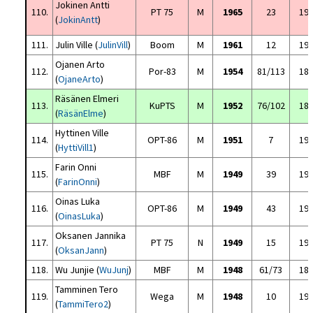
Jokinen Antti
110.
PT 75
M
1965
23
19
(
JokinAntt
)
111.
Julin Ville (
JulinVill
)
Boom
M
1961
12
19
Ojanen Arto
112.
Por-83
M
1954
81/113
18
(
OjaneArto
)
Räsänen Elmeri
113.
KuPTS
M
1952
76/102
18
(
RäsänElme
)
Hyttinen Ville
114.
OPT-86
M
1951
7
19
(
HyttiVill1
)
Farin Onni
115.
MBF
M
1949
39
19
(
FarinOnni
)
Oinas Luka
116.
OPT-86
M
1949
43
19
(
OinasLuka
)
Oksanen Jannika
117.
PT 75
N
1949
15
19
(
OksanJann
)
118.
Wu Junjie (
WuJunj
)
MBF
M
1948
61/73
18
Tamminen Tero
119.
Wega
M
1948
10
19
(
TammiTero2
)