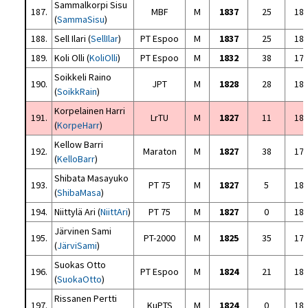
Sammalkorpi Sisu
187.
MBF
M
1837
25
18
(
SammaSisu
)
188.
Sell Ilari (
SellIlar
)
PT Espoo
M
1837
25
18
189.
Koli Olli (
KoliOlli
)
PT Espoo
M
1832
38
17
Soikkeli Raino
190.
JPT
M
1828
28
18
(
SoikkRain
)
Korpelainen Harri
191.
LrTU
M
1827
11
18
(
KorpeHarr
)
Kellow Barri
192.
Maraton
M
1827
38
17
(
KelloBarr
)
Shibata Masayuko
193.
PT 75
M
1827
5
18
(
ShibaMasa
)
194.
Niittylä Ari (
NiittAri
)
PT 75
M
1827
0
18
Järvinen Sami
195.
PT-2000
M
1825
35
17
(
JärviSami
)
Suokas Otto
196.
PT Espoo
M
1824
21
18
(
SuokaOtto
)
Rissanen Pertti
197.
KuPTS
M
1824
0
18