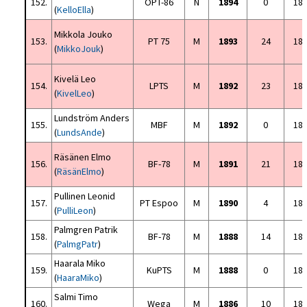
152.
OPT-86
N
1894
0
18
(
KelloElla
)
Mikkola Jouko
153.
PT 75
M
1893
24
18
(
MikkoJouk
)
Kivelä Leo
154.
LPTS
M
1892
23
18
(
KivelLeo
)
Lundström Anders
155.
MBF
M
1892
0
18
(
LundsAnde
)
Räsänen Elmo
156.
BF-78
M
1891
21
18
(
RäsänElmo
)
Pullinen Leonid
157.
PT Espoo
M
1890
4
18
(
PulliLeon
)
Palmgren Patrik
158.
BF-78
M
1888
14
18
(
PalmgPatr
)
Haarala Miko
159.
KuPTS
M
1888
0
18
(
HaaraMiko
)
Salmi Timo
160.
Wega
M
1886
10
18