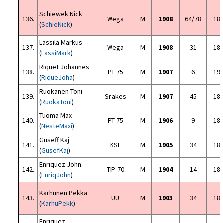
Schiewek Nick
136.
Wega
M
1908
64/78
18
(
SchieNick
)
Lassila Markus
137.
Wega
M
1908
31
18
(
LassiMark
)
Riquet Johannes
138.
PT 75
M
1907
6
19
(
RiqueJoha
)
Ruokanen Toni
139.
Snakes
M
1907
45
18
(
RuokaToni
)
Tuoma Max
140.
PT 75
M
1906
9
18
(
NesteMaxi
)
Guseff Kaj
141.
KSF
M
1905
34
18
(
GusefKaj
)
Enriquez John
142.
TIP-70
M
1904
14
18
(
EnriqJohn
)
Karhunen Pekka
143.
UU
M
1903
34
18
(
KarhuPekk
)
Enriquez