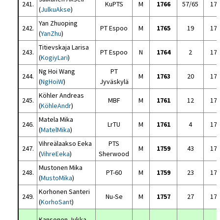
241.
KuPTS
M
1766
57/65
17
(
JulkuAkse
)
Yan Zhuoping
242.
PT Espoo
M
1765
19
17
(
YanZhu
)
Titievskaja Larisa
243.
PT Espoo
N
1764
2
17
(
KogiyLari
)
Ng Hoi Wang
PT
244.
M
1763
20
17
(
NgHoiW
)
Jyväskylä
Köhler Andreas
245.
MBF
M
1761
12
17
(
KöhleAndr
)
Matela Mika
246.
LrTU
M
1761
4
17
(
MatelMika
)
Vihreälaakso Eeka
PTS
247.
M
1759
43
17
(
VihreEeka
)
Sherwood
Mustonen Mika
248.
PT-60
M
1759
23
17
(
MustoMika
)
Korhonen Santeri
249.
Nu-Se
M
1757
27
17
(
KorhoSant
)
Kansonen Jukka