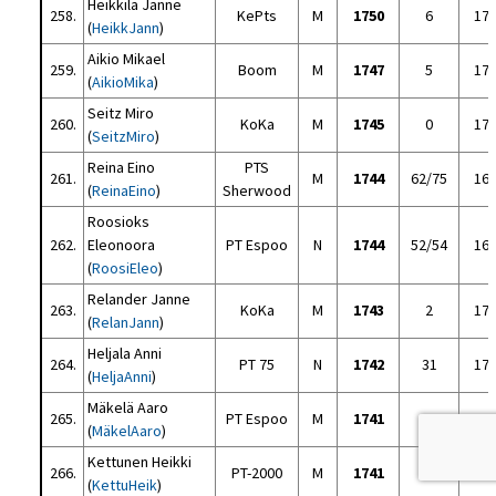
Heikkilä Janne
258.
KePts
M
1750
6
17
(
HeikkJann
)
Aikio Mikael
259.
Boom
M
1747
5
17
(
AikioMika
)
Seitz Miro
260.
KoKa
M
1745
0
17
(
SeitzMiro
)
Reina Eino
PTS
261.
M
1744
62/75
16
(
ReinaEino
)
Sherwood
Roosioks
262.
Eleonoora
PT Espoo
N
1744
52/54
16
(
RoosiEleo
)
Relander Janne
263.
KoKa
M
1743
2
17
(
RelanJann
)
Heljala Anni
264.
PT 75
N
1742
31
17
(
HeljaAnni
)
Mäkelä Aaro
265.
PT Espoo
M
1741
42
16
(
MäkelAaro
)
Kettunen Heikki
266.
PT-2000
M
1741
27
17
(
KettuHeik
)