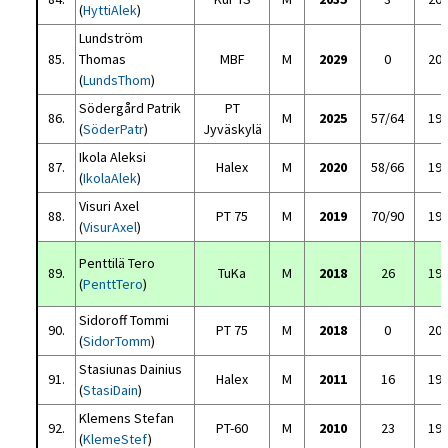
(
HyttiAlek
)
Lundström
85.
Thomas
MBF
M
2029
0
20
(
LundsThom
)
Södergård Patrik
PT
86.
M
2025
57/64
19
(
SöderPatr
)
Jyväskylä
Ikola Aleksi
87.
Halex
M
2020
58/66
19
(
IkolaAlek
)
Visuri Axel
88.
PT 75
M
2019
70/90
19
(
VisurAxel
)
Penttilä Tero
89.
TuKa
M
2018
26
19
(
PenttTero
)
Sidoroff Tommi
90.
PT 75
M
2018
0
20
(
SidorTomm
)
Stasiunas Dainius
91.
Halex
M
2011
16
19
(
StasiDain
)
Klemens Stefan
92.
PT-60
M
2010
23
19
(
KlemeStef
)