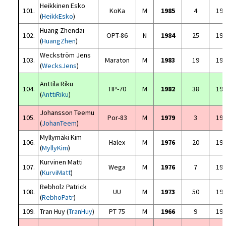
Heikkinen Esko
101.
KoKa
M
1985
4
19
(
HeikkEsko
)
Huang Zhendai
102.
OPT-86
N
1984
25
19
(
HuangZhen
)
Weckström Jens
103.
Maraton
M
1983
19
19
(
WecksJens
)
Anttila Riku
104.
TIP-70
M
1982
38
19
(
AnttiRiku
)
Johansson Teemu
105.
Por-83
M
1979
3
19
(
JohanTeem
)
Myllymäki Kim
106.
Halex
M
1976
20
19
(
MyllyKim
)
Kurvinen Matti
107.
Wega
M
1976
7
19
(
KurviMatt
)
Rebholz Patrick
108.
UU
M
1973
50
19
(
RebhoPatr
)
109.
Tran Huy (
TranHuy
)
PT 75
M
1966
9
19