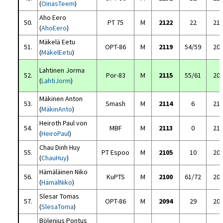
(
OinasTeem
)
Aho Eero
50.
PT 75
M
2122
22
21
(
AhoEero
)
Mäkelä Eetu
51.
OPT-86
M
2119
54/59
20
(
MäkelEetu
)
Lahtinen Jorma
52.
Por-83
M
2115
55/61
20
(
LahtiJorm
)
Mäkinen Anton
53.
Smash
M
2114
6
21
(
MäkinAnto
)
Heiroth Paul von
54.
MBF
M
2113
0
21
(
HeiroPaul
)
Chau Dinh Huy
55.
PT Espoo
M
2105
10
20
(
ChauHuy
)
Hämäläinen Niko
56.
KuPTS
M
2100
61/72
20
(
HämälNiko
)
Slesar Tomas
57.
OPT-86
M
2094
29
20
(
SlesaToma
)
Bölenius Pontus