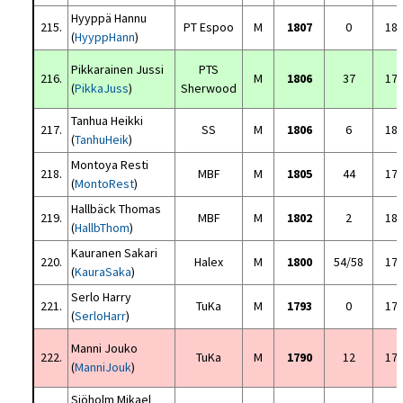
Hyyppä Hannu
215.
PT Espoo
M
1807
0
18
(
HyyppHann
)
Pikkarainen Jussi
PTS
216.
M
1806
37
17
(
PikkaJuss
)
Sherwood
Tanhua Heikki
217.
SS
M
1806
6
18
(
TanhuHeik
)
Montoya Resti
218.
MBF
M
1805
44
17
(
MontoRest
)
Hallbäck Thomas
219.
MBF
M
1802
2
18
(
HallbThom
)
Kauranen Sakari
220.
Halex
M
1800
54/58
17
(
KauraSaka
)
Serlo Harry
221.
TuKa
M
1793
0
17
(
SerloHarr
)
Manni Jouko
222.
TuKa
M
1790
12
17
(
ManniJouk
)
Sjöholm Mikael