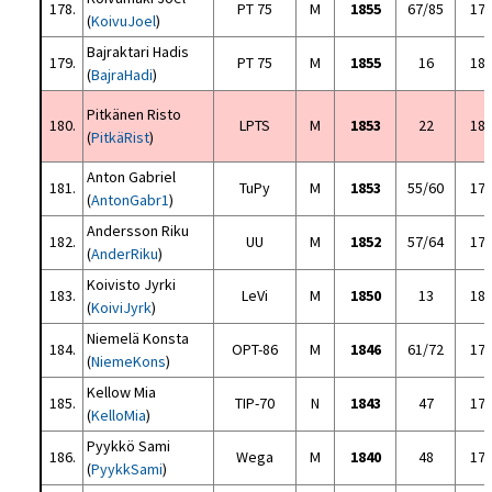
178.
PT 75
M
1855
67/85
17
(
KoivuJoel
)
Bajraktari Hadis
179.
PT 75
M
1855
16
18
(
BajraHadi
)
Pitkänen Risto
180.
LPTS
M
1853
22
18
(
PitkäRist
)
Anton Gabriel
181.
TuPy
M
1853
55/60
17
(
AntonGabr1
)
Andersson Riku
182.
UU
M
1852
57/64
17
(
AnderRiku
)
Koivisto Jyrki
183.
LeVi
M
1850
13
18
(
KoiviJyrk
)
Niemelä Konsta
184.
OPT-86
M
1846
61/72
17
(
NiemeKons
)
Kellow Mia
185.
TIP-70
N
1843
47
17
(
KelloMia
)
Pyykkö Sami
186.
Wega
M
1840
48
17
(
PyykkSami
)