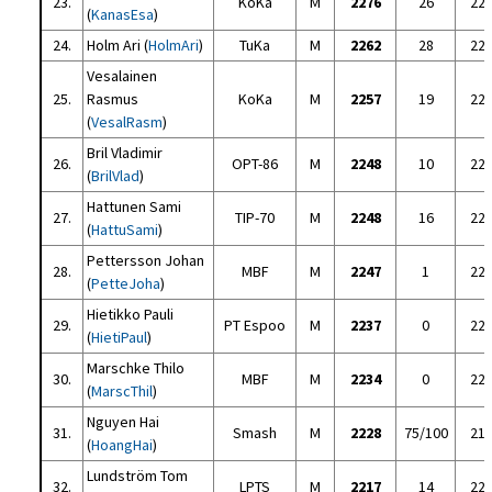
23.
KoKa
M
2276
26
22
(
KanasEsa
)
24.
Holm Ari (
HolmAri
)
TuKa
M
2262
28
22
Vesalainen
25.
Rasmus
KoKa
M
2257
19
22
(
VesalRasm
)
Bril Vladimir
26.
OPT-86
M
2248
10
22
(
BrilVlad
)
Hattunen Sami
27.
TIP-70
M
2248
16
22
(
HattuSami
)
Pettersson Johan
28.
MBF
M
2247
1
22
(
PetteJoha
)
Hietikko Pauli
29.
PT Espoo
M
2237
0
22
(
HietiPaul
)
Marschke Thilo
30.
MBF
M
2234
0
22
(
MarscThil
)
Nguyen Hai
31.
Smash
M
2228
75/100
21
(
HoangHai
)
Lundström Tom
32.
LPTS
M
2217
14
22