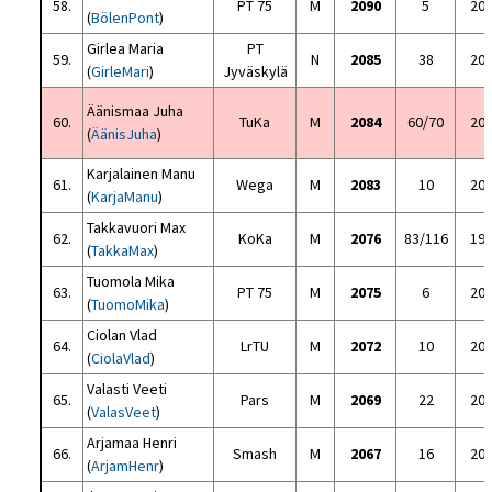
58.
PT 75
M
2090
5
20
(
BölenPont
)
Girlea Maria
PT
59.
N
2085
38
20
(
GirleMari
)
Jyväskylä
Äänismaa Juha
60.
TuKa
M
2084
60/70
20
(
ÄänisJuha
)
Karjalainen Manu
61.
Wega
M
2083
10
20
(
KarjaManu
)
Takkavuori Max
62.
KoKa
M
2076
83/116
19
(
TakkaMax
)
Tuomola Mika
63.
PT 75
M
2075
6
20
(
TuomoMika
)
Ciolan Vlad
64.
LrTU
M
2072
10
20
(
CiolaVlad
)
Valasti Veeti
65.
Pars
M
2069
22
20
(
ValasVeet
)
Arjamaa Henri
66.
Smash
M
2067
16
20
(
ArjamHenr
)