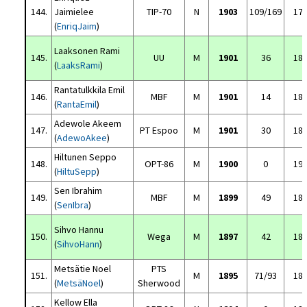
144.
Jaimielee
TIP-70
N
1903
109/169
17
(
EnriqJaim
)
Laaksonen Rami
145.
UU
M
1901
36
18
(
LaaksRami
)
Rantatulkkila Emil
146.
MBF
M
1901
14
18
(
RantaEmil
)
Adewole Akeem
147.
PT Espoo
M
1901
30
18
(
AdewoAkee
)
Hiltunen Seppo
148.
OPT-86
M
1900
0
19
(
HiltuSepp
)
Sen Ibrahim
149.
MBF
M
1899
49
18
(
SenIbra
)
Sihvo Hannu
150.
Wega
M
1897
42
18
(
SihvoHann
)
Metsätie Noel
PTS
151.
M
1895
71/93
18
(
MetsäNoel
)
Sherwood
Kellow Ella