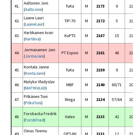
Aaltonen Joni
41.
TuKa
M
2173
0
21
(
AaltoJoni
)
Laane Lauri
42.
TIP-70
M
2172
5
21
(
LaaneLaur
)
Hartikainen Iivari
43.
KuPTS
M
2167
15
21
(
HartiIiva
)
Jormanainen Jani
44.
PT Espoo
M
2161
48
21
(
JormaJani
)
Kontala Janne
45.
TuKa
M
2159
9
21
(
KontaJann
)
Matyko Vladyslav
46.
MBF
M
2140
60/71
20
(
MATYKVLAD
)
Pitkänen Toni
47.
Wega
M
2134
57/64
20
(
PitkäToni
)
Forsbacka Fredrik
48.
Halex
M
2133
42
20
(
ForsbFred
)
Oinas Teemu
49.
OPT-86
M
2131
12
21