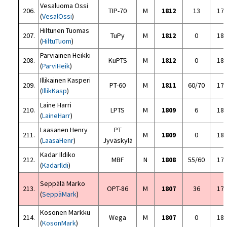
Vesaluoma Ossi
206.
TIP-70
M
1812
13
17
(
VesalOssi
)
Hiltunen Tuomas
207.
TuPy
M
1812
0
18
(
HiltuTuom
)
Parviainen Heikki
208.
KuPTS
M
1812
0
18
(
ParviHeik
)
Illikainen Kasperi
209.
PT-60
M
1811
60/70
17
(
IllikKasp
)
Laine Harri
210.
LPTS
M
1809
6
18
(
LaineHarr
)
Laasanen Henry
PT
211.
M
1809
0
18
(
LaasaHenr
)
Jyväskylä
Kadar Ildiko
212.
MBF
N
1808
55/60
17
(
KadarIldi
)
Seppälä Marko
213.
OPT-86
M
1807
36
17
(
SeppäMark
)
Kosonen Markku
214.
Wega
M
1807
0
18
(
KosonMark
)