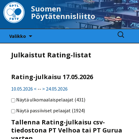
Suomen
Pöytätennisliitto
Siirry
Haku:
Valikko
sisältöön
Julkaistut Rating-listat
Rating-julkaisu 17.05.2026
10.05.2026 <
--
> 24.05.2026
Näytä ulkomaalaispelaajat (
431
)
Näytä passiiviset pelaajat (
1924
)
Tallenna Rating-julkaisu csv-
tiedostona PT Velhoa tai PT Gurua
varten