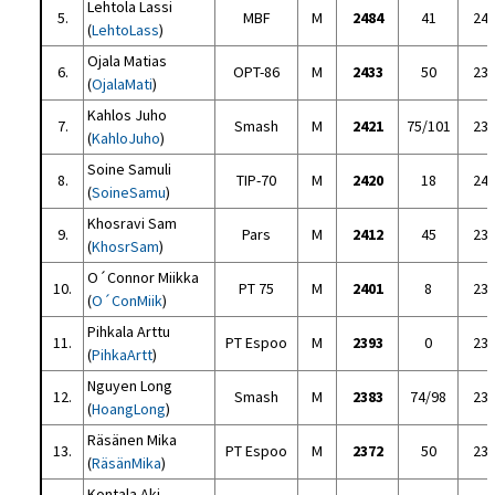
Lehtola Lassi
5.
MBF
M
2484
41
24
(
LehtoLass
)
Ojala Matias
6.
OPT-86
M
2433
50
23
(
OjalaMati
)
Kahlos Juho
7.
Smash
M
2421
75/101
23
(
KahloJuho
)
Soine Samuli
8.
TIP-70
M
2420
18
24
(
SoineSamu
)
Khosravi Sam
9.
Pars
M
2412
45
23
(
KhosrSam
)
O´Connor Miikka
10.
PT 75
M
2401
8
23
(
O´ConMiik
)
Pihkala Arttu
11.
PT Espoo
M
2393
0
23
(
PihkaArtt
)
Nguyen Long
12.
Smash
M
2383
74/98
23
(
HoangLong
)
Räsänen Mika
13.
PT Espoo
M
2372
50
23
(
RäsänMika
)
Kontala Aki