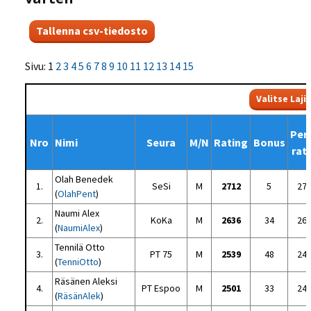
Sivu: 1
2
3
4
5
6
7
8
9
10
11
12
13
14
15
Per
Nro
Nimi
Seura
M/N
Rating
Bonus
rat
Olah Benedek
1.
SeSi
M
2712
5
27
(
OlahPent
)
Naumi Alex
2.
KoKa
M
2636
34
26
(
NaumiAlex
)
Tennilä Otto
3.
PT 75
M
2539
48
24
(
TenniOtto
)
Räsänen Aleksi
4.
PT Espoo
M
2501
33
24
(
RäsänAlek
)