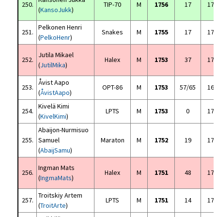
250.
TIP-70
M
1756
17
17
(
KansoJukk
)
Pelkonen Henri
251.
Snakes
M
1755
17
17
(
PelkoHenr
)
Jutila Mikael
252.
Halex
M
1753
37
17
(
JutilMika
)
Åvist Aapo
253.
OPT-86
M
1753
57/65
16
(
ÅvistAapo
)
Kivelä Kimi
254.
LPTS
M
1753
0
17
(
KivelKimi
)
Abaijon-Nurmisuo
255.
Samuel
Maraton
M
1752
19
17
(
AbaijSamu
)
Ingman Mats
256.
Halex
M
1751
48
17
(
IngmaMats
)
Troitskiy Artem
257.
LPTS
M
1751
14
17
(
TroitArte
)