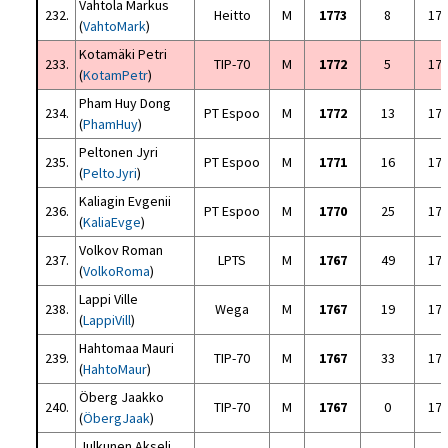
Vahtola Markus
232.
Heitto
M
1773
8
17
(
VahtoMark
)
Kotamäki Petri
233.
TIP-70
M
1772
5
17
(
KotamPetr
)
Pham Huy Dong
234.
PT Espoo
M
1772
13
17
(
PhamHuy
)
Peltonen Jyri
235.
PT Espoo
M
1771
16
17
(
PeltoJyri
)
Kaliagin Evgenii
236.
PT Espoo
M
1770
25
17
(
KaliaEvge
)
Volkov Roman
237.
LPTS
M
1767
49
17
(
VolkoRoma
)
Lappi Ville
238.
Wega
M
1767
19
17
(
LappiVill
)
Hahtomaa Mauri
239.
TIP-70
M
1767
33
17
(
HahtoMaur
)
Öberg Jaakko
240.
TIP-70
M
1767
0
17
(
ÖbergJaak
)
Julkunen Akseli