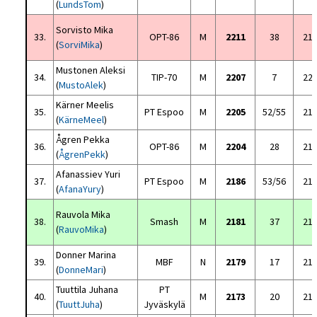
(
LundsTom
)
Sorvisto Mika
33.
OPT-86
M
2211
38
21
(
SorviMika
)
Mustonen Aleksi
34.
TIP-70
M
2207
7
22
(
MustoAlek
)
Kärner Meelis
35.
PT Espoo
M
2205
52/55
21
(
KärneMeel
)
Ågren Pekka
36.
OPT-86
M
2204
28
21
(
ÅgrenPekk
)
Afanassiev Yuri
37.
PT Espoo
M
2186
53/56
21
(
AfanaYury
)
Rauvola Mika
38.
Smash
M
2181
37
21
(
RauvoMika
)
Donner Marina
39.
MBF
N
2179
17
21
(
DonneMari
)
Tuuttila Juhana
PT
40.
M
2173
20
21
(
TuuttJuha
)
Jyväskylä