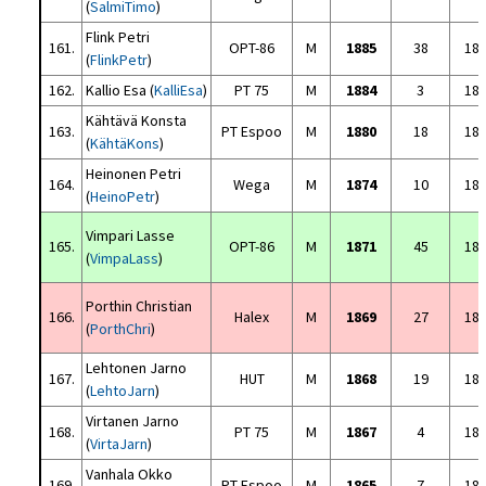
(
SalmiTimo
)
Flink Petri
161.
OPT-86
M
1885
38
18
(
FlinkPetr
)
162.
Kallio Esa (
KalliEsa
)
PT 75
M
1884
3
18
Kähtävä Konsta
163.
PT Espoo
M
1880
18
18
(
KähtäKons
)
Heinonen Petri
164.
Wega
M
1874
10
18
(
HeinoPetr
)
Vimpari Lasse
165.
OPT-86
M
1871
45
18
(
VimpaLass
)
Porthin Christian
166.
Halex
M
1869
27
18
(
PorthChri
)
Lehtonen Jarno
167.
HUT
M
1868
19
18
(
LehtoJarn
)
Virtanen Jarno
168.
PT 75
M
1867
4
18
(
VirtaJarn
)
Vanhala Okko
169.
PT Espoo
M
1865
7
18