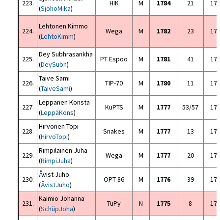
223.
HIK
M
1784
21
17
(
SjöhoMika
)
Lehtonen Kimmo
224.
Wega
M
1782
23
17
(
LehtoKimm
)
Dey Subhrasankha
225.
PT Espoo
M
1781
41
17
(
DeySubh
)
Taive Sami
226.
TIP-70
M
1780
11
17
(
TaiveSami
)
Leppänen Konsta
227.
KuPTS
M
1777
53/57
17
(
LeppäKons
)
Hirvonen Topi
228.
Snakes
M
1777
13
17
(
HirvoTopi
)
Rimpiläinen Juha
229.
Wega
M
1777
20
17
(
RimpiJuha
)
Åvist Juho
230.
OPT-86
M
1776
39
17
(
ÅvistJuho
)
Kaimio Johanna
231.
TuPy
N
1775
8
17
(
SchüpJoha
)