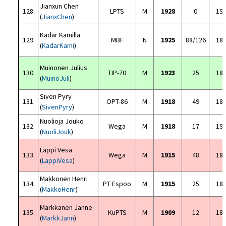
Jianxun Chen
128.
LPTS
M
1928
0
19
(
JianxChen
)
Kadar Kamilla
129.
MBF
N
1925
88/126
18
(
KadarKami
)
Muinonen Julius
130.
TIP-70
M
1923
25
18
(
MuinoJuli
)
Siven Pyry
131.
OPT-86
M
1918
49
18
(
SivenPyry
)
Nuolioja Jouko
132.
Wega
M
1918
17
19
(
NuoliJouk
)
Lappi Vesa
133.
Wega
M
1915
48
18
(
LappiVesa
)
Makkonen Henri
134.
PT Espoo
M
1915
25
18
(
MakkoHenr
)
Markkanen Janne
135.
KuPTS
M
1909
12
18
(
MarkkJann
)