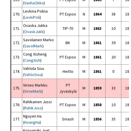
(
VanhaOkko
)
Levkina Polina
170.
PT Espoo
N
1864
38
18
(
LevkiPoli
)
Ovaska Jukka
171.
TIP-70
M
1863
10
18
(
OvaskJukk
)
Savolainen Marko
172.
BK
M
1861
39
18
(
SavolMark
)
Cong Xisheng
173.
PT Espoo
M
1861
20
18
(
CongXish
)
Vahtola Sisu
174.
Heitto
M
1861
0
18
(
VahtoSisu
)
Virnes Markku
PT
175.
M
1859
33
18
(
VirneMark
)
Jyväskylä
Rahikainen Jussi
176.
PT Espoo
M
1858
10
18
(
RahikJuss
)
Nguyen Ha
177.
Smash
M
1856
35
18
(
HoangHa
)
Koivumäki Joel