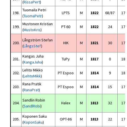
(
RissaPert
)
Tuomaila Petri
198.
LPTS
M
1822
68/87
17
(
TuomaPetr
)
Mustonen Kristian
199.
PT-60
M
1822
24
17
(
MustoKris
)
Långström Stefan
200.
HIK
M
1821
30
17
(
LångsStef
)
Kangas Juha
201.
TuPy
M
1817
0
18
(
KangaJuha
)
Lehto Mikko
202.
PT Espoo
M
1814
9
18
(
LehtoMikk
)
Rana Pratik
203.
PT Espoo
M
1814
15
17
(
RanaPrat
)
Sandlin Robin
204.
Halex
M
1813
32
17
(
SandlRobi
)
Koponen Saku
205.
OPT-86
M
1813
22
17
(
KoponSaku
)