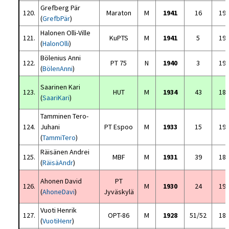
Grefberg Pär
120.
Maraton
M
1941
16
19
(
GrefbPär
)
Halonen Olli-Ville
121.
KuPTS
M
1941
5
19
(
HalonOlli
)
Bölenius Anni
122.
PT 75
N
1940
3
19
(
BölenAnni
)
Saarinen Kari
123.
HUT
M
1934
43
18
(
SaariKari
)
Tamminen Tero-
124.
Juhani
PT Espoo
M
1933
15
19
(
TammiTero
)
Räisänen Andrei
125.
MBF
M
1931
39
18
(
RäisäAndr
)
Ahonen David
PT
126.
M
1930
24
19
(
AhoneDavi
)
Jyväskylä
Vuoti Henrik
127.
OPT-86
M
1928
51/52
18
(
VuotiHenr
)