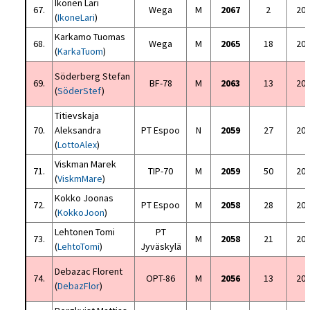
Ikonen Lari
67.
Wega
M
2067
2
20
(
IkoneLari
)
Karkamo Tuomas
68.
Wega
M
2065
18
20
(
KarkaTuom
)
Söderberg Stefan
69.
BF-78
M
2063
13
20
(
SöderStef
)
Titievskaja
70.
Aleksandra
PT Espoo
N
2059
27
20
(
LottoAlex
)
Viskman Marek
71.
TIP-70
M
2059
50
20
(
ViskmMare
)
Kokko Joonas
72.
PT Espoo
M
2058
28
20
(
KokkoJoon
)
Lehtonen Tomi
PT
73.
M
2058
21
20
(
LehtoTomi
)
Jyväskylä
Debazac Florent
74.
OPT-86
M
2056
13
20
(
DebazFlor
)