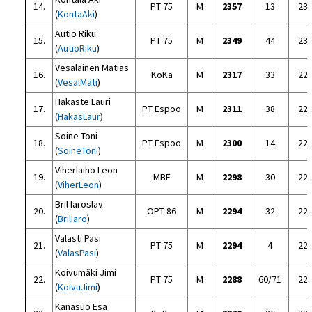
14.
PT 75
M
2357
13
23
(
KontaAki
)
Autio Riku
15.
PT 75
M
2349
44
23
(
AutioRiku
)
Vesalainen Matias
16.
KoKa
M
2317
33
22
(
VesalMati
)
Hakaste Lauri
17.
PT Espoo
M
2311
38
22
(
HakasLaur
)
Soine Toni
18.
PT Espoo
M
2300
14
22
(
SoineToni
)
Viherlaiho Leon
19.
MBF
M
2298
30
22
(
ViherLeon
)
Bril Iaroslav
20.
OPT-86
M
2294
32
22
(
BrilIaro
)
Valasti Pasi
21.
PT 75
M
2294
4
22
(
ValasPasi
)
Koivumäki Jimi
22.
PT 75
M
2288
60/71
22
(
KoivuJimi
)
Kanasuo Esa