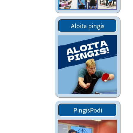
Tiedostot vanhoilta
sivuilta
Viestitiedotteet
Aloita pingis
vanhoilta sivuilta
Muut tiedotteet
PingisPodi