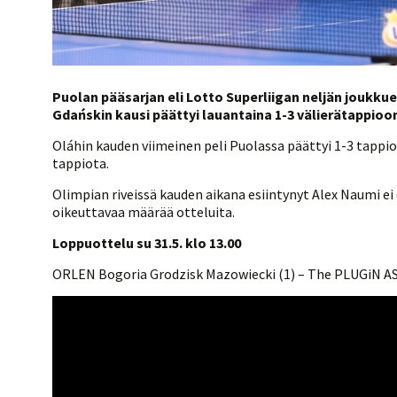
Puolan pääsarjan eli Lotto Superliigan neljän joukk
Gdańskin kausi päättyi lauantaina 1-3 välierätappioo
Oláhin kauden viimeinen peli Puolassa päättyi 1-3 tappio
tappiota.
Olimpian riveissä kauden aikana esiintynyt Alex Naumi ei
oikeuttavaa määrää otteluita.
Loppuottelu su 31.5. klo 13.00
ORLEN Bogoria Grodzisk Mazowiecki (1) – The PLUGiN AS