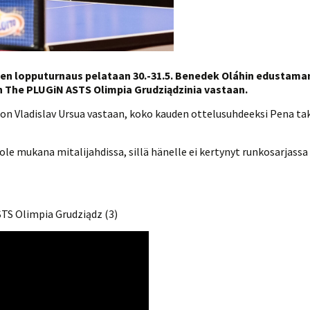
ueen lopputurnaus pelataan 30.-31.5. Benedek Oláhin edustama
n The PLUGiN ASTS Olimpia Grudziądzinia vastaan.
on Vladislav Ursua vastaan, koko kauden ottelusuhdeeksi Pena tako
 ole mukana mitalijahdissa, sillä hänelle ei kertynyt runkosarjas
TS Olimpia Grudziądz (3)