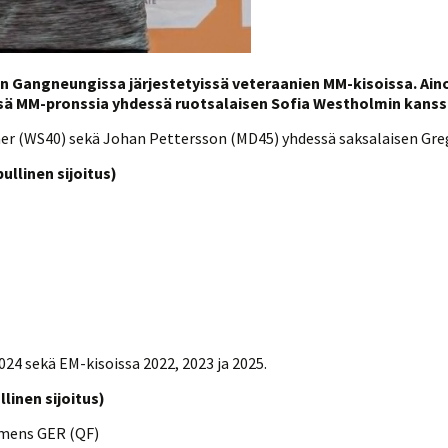
an Gangneungissa järjestetyissä veteraanien MM-kisoissa. Ain
issä MM-pronssia yhdessä ruotsalaisen Sofia Westholmin kanss
ner (WS40) sekä Johan Pettersson (MD45) yhdessä saksalaisen Gre
llinen sijoitus)
24 sekä EM-kisoissa 2022, 2023 ja 2025.
linen sijoitus)
mens GER (QF)