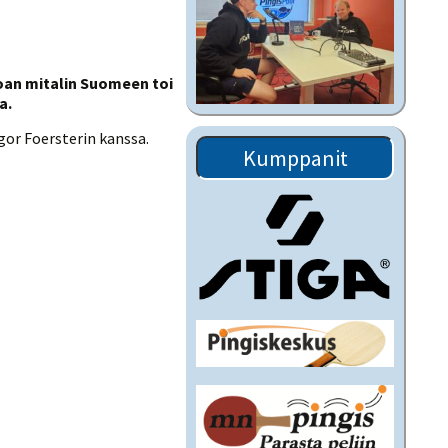
oan mitalin Suomeen toi
a.
gor Foersterin kanssa.
Kumppanit