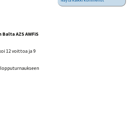
Näytä kaikki kommentit
n Balta AZS AWFiS
i 12 voittoa ja 9
sa lopputurnaukseen