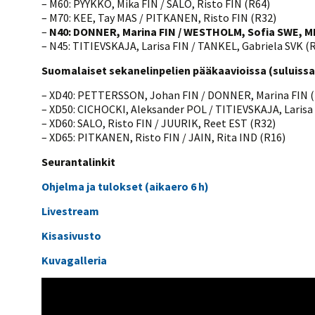
– M60: PYYKKÖ, Mika FIN / SALO, Risto FIN (R64)
– M70: KEE, Tay MAS / PITKANEN, Risto FIN (R32)
–
N40: DONNER, Marina FIN / WESTHOLM, Sofia SWE, MM-
– N45: TITIEVSKAJA, Larisa FIN / TANKEL, Gabriela SVK (R
Suomalaiset sekanelinpelien pääkaavioissa (suluissa 
– XD40: PETTERSSON, Johan FIN / DONNER, Marina FIN 
– XD50: CICHOCKI, Aleksander POL / TITIEVSKAJA, Larisa
– XD60: SALO, Risto FIN / JUURIK, Reet EST (R32)
– XD65: PITKANEN, Risto FIN / JAIN, Rita IND (R16)
Seurantalinkit
Ohjelma ja tulokset (aikaero 6 h)
Livestream
Kisasivusto
Kuvagalleria