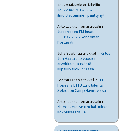
Jouko Mikkola
artikkeliin
Joukkue-SM 1.-2.8. –
ilmoittautuminen päättynyt
Arto Luukkainen
artikkeliin
Junioreiden EM-kisat
10.-19.7.2026 Gondomar,
Portugali
Juha Suotmaa
artikkeliin
Kiitos
Jori Haatajalle vuosien
arvokkaasta työstä
kilpailuvaliokunnassa
Teemu Oinas
artikkeliin
ITTF
Hopes ja ETTU Eurotalents
Selection Camp Havířovissa
Arto Luukkainen
artikkeliin
Yhteenveto SPTL:n hallituksen
kokouksesta 1.6.