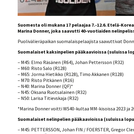
Suomesta oli mukana 17 pelaajaa 7.-12.6. Etelä-Kore
Marina Donner, joka saavutti 40-vuotiaiden nelinpel
Puolivälieräpaikan suomalaispelaajista saavuttivat Don
Suomalaiset kaksinpelien pääkaavioissa (suluissa lopu
– M45: Elmo Räsänen (R64), Johan Pettersson (R32)
– M60: Risto Salo (R128)
– M65: Jorma Hietikko (R128), Timo Akkanen (R128)
– M70: Risto Pitkänen (R16)
– N40: Marina Donner (QF)*
– N45: Oksana Ruotsalainen (R32)
– N50: Larisa Titievskaja (R32)
*Marina Donner voitti WS40-kultaa MM-kisoissa 2023 ja 20
Suomalaiset nelinpelien pääkaavioissa (suluissa lopul
– M45: PETTERSSON, Johan FIN / FOERSTER, Gregor Cle