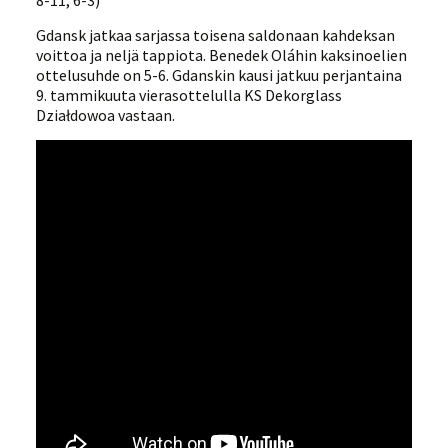
8-11, 6-3)
Gdansk jatkaa sarjassa toisena saldonaan kahdeksan
voittoa ja neljä tappiota. Benedek Oláhin kaksinoelien
ottelusuhde on 5-6. Gdanskin kausi jatkuu perjantaina
9. tammikuuta vierasottelulla KS Dekorglass
Działdowoa vastaan.