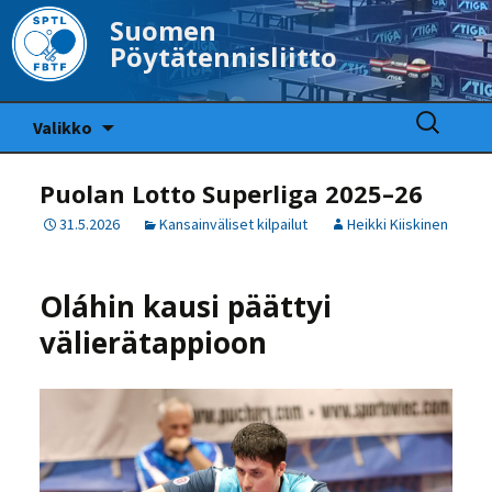
Suomen
Pöytätennisliitto
Siirry
Haku:
Valikko
sisältöön
Puolan Lotto Superliga 2025–26
31.5.2026
Kansainväliset kilpailut
Heikki Kiiskinen
Oláhin kausi päättyi
välierätappioon