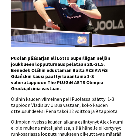
Puolan pääsarjan eli Lotto Superliigan neljän
joukkueen lopputurnaus pelataan 30.-31.5.
Benedek Oláhin edustaman Balta AZS AWFiS
Gdańskin kausi päättyi lauantaina 1-3
välierätappioon The PLUGiN ASTS Olimpia
Grudziądzinia vastaan.
Oláhin kauden viimeinen peli Puolassa päättyi 1-3
tappioon Vladislav Ursua vastaan, koko kauden
ottelusuhdeeksi Pena takoi 12 voittoa ja 9 tappiota.
Olimpian riveissä kauden aikana esiintynyt Alex Naumi
ei ole mukana mitalijahdissa, sillä hänelle ei kertynyt
runkosarjassa lopputurnaukseen oikeuttavaa määrää