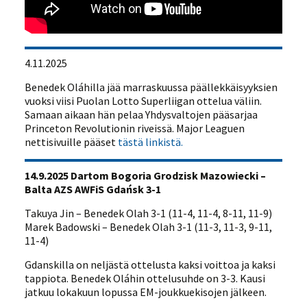
4.11.2025
Benedek Oláhilla jää marraskuussa päällekkäisyyksien
vuoksi viisi Puolan Lotto Superliigan ottelua väliin.
Samaan aikaan hän pelaa Yhdysvaltojen pääsarjaa
Princeton Revolutionin riveissä. Major Leaguen
nettisivuille pääset
tästä linkistä.
14.9.2025 Dartom Bogoria Grodzisk Mazowiecki –
Balta AZS AWFiS Gdańsk 3-1
Takuya Jin – Benedek Olah 3-1 (11-4, 11-4, 8-11, 11-9)
Marek Badowski – Benedek Olah 3-1 (11-3, 11-3, 9-11,
11-4)
Gdanskilla on neljästä ottelusta kaksi voittoa ja kaksi
tappiota. Benedek Oláhin ottelusuhde on 3-3. Kausi
jatkuu lokakuun lopussa EM-joukkuekisojen jälkeen.