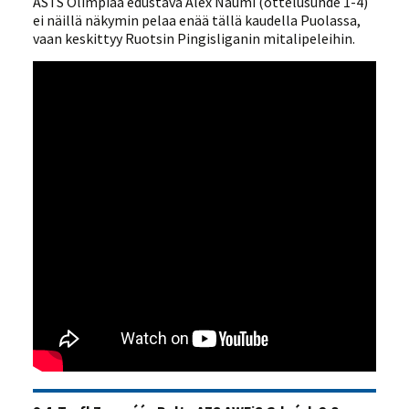
ASTS Olimpiaa edustava Alex Naumi (ottelusuhde 1-4)
ei näillä näkymin pelaa enää tällä kaudella Puolassa,
vaan keskittyy Ruotsin Pingisliganin mitalipeleihin.