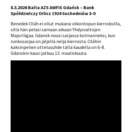
8.3.2026 Balta AZS AWFiS Gdańsk – Bank
Spółdzielczy Orlicz 1924 Suchedniów 3-0
Benedek Oláh ei ollut mukana viikonlopun kierroksilla,
sillä hän pelasi samaan aikaan Yhdysvaltojen
Majorliigaa. Gdansk nousi sarjassa kolmanneksi, kun
runkosarjaa on jäljellä neljä kierrosta. Oláhin
kaksinpelien ottelusuhde tällä kaudella on 6-8.
Gdanskin kausi jatkuu 13. maaliskuuta.