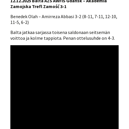
12.12.2025 Balta AZS AWFiS Gdańsk – Akademia
Zamojska Trefl Zamość 3-1
Benedek Olah – Amirreza Abbasi 3-2 (8-11, 7-11, 12-10,
11-5, 6-2)
Balta jatkaa sarjassa toisena saldonaan seitsemän
voittoa ja kolme tappiota. Penan ottelusuhde on 4-3.