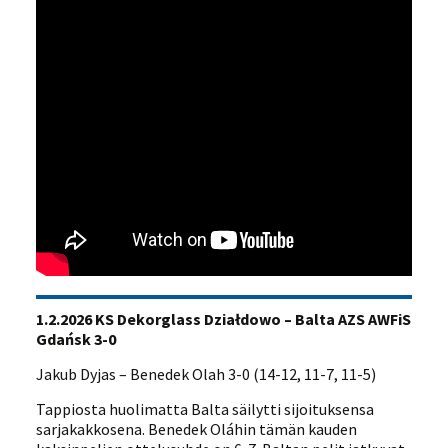
1.2.2026 KS Dekorglass Działdowo – Balta AZS AWFiS
Gdańsk 3-0
Jakub Dyjas – Benedek Olah 3-0 (14-12, 11-7, 11-5)
Tappiosta huolimatta Balta säilytti sijoituksensa
sarjakakkosena. Benedek Oláhin tämän kauden