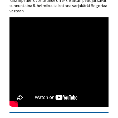
kaksinpelien ottelusuhde on 6-7. Baltan pelit jatkuvat
sunnuntaina 8. helmikuuta kotona sarjakärki Bogoriaa
vastaan.