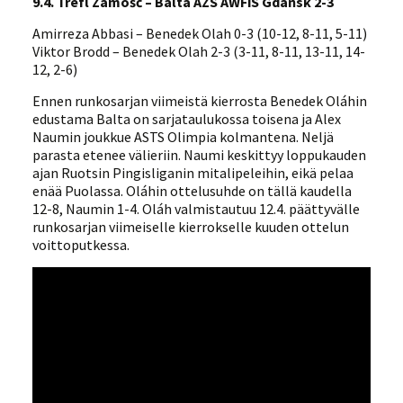
9.4. Trefl Zamość – Balta AZS AWFiS Gdańsk 2-3
Amirreza Abbasi – Benedek Olah 0-3 (10-12, 8-11, 5-11)
Viktor Brodd – Benedek Olah 2-3 (3-11, 8-11, 13-11, 14-
12, 2-6)
Ennen runkosarjan viimeistä kierrosta Benedek Oláhin
edustama Balta on sarjataulukossa toisena ja Alex
Naumin joukkue ASTS Olimpia kolmantena. Neljä
parasta etenee välieriin. Naumi keskittyy loppukauden
ajan Ruotsin Pingisliganin mitalipeleihin, eikä pelaa
enää Puolassa. Oláhin ottelusuhde on tällä kaudella
12-8, Naumin 1-4. Oláh valmistautuu 12.4. päättyvälle
runkosarjan viimeiselle kierrokselle kuuden ottelun
voittoputkessa.