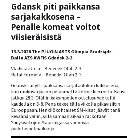
Gdansk piti paikkansa
sarjakakkosena –
Penalle komeat voitot
viisieräisistä
13.3.2026 The PLUGiN ASTS Olimpia Grudziądz –
Balta AZS AWFiS Gdańsk 2-3
Vladislav Ursu – Benedek Oláh 2-3
Rafal Formela – Benedel Oláh 2-3
Gdansk säilytti paikkansa sarjataulukon kakkosena,
kun runkosarjaa on pelaamatta kolme kierrosta. Kausi
jatkuu 28.3. Oláhin kaksinpelien ottelusuhde tällä
kaudella on 8-8. Pena tekee tällä viikolla pikavisiitin
Eurooppaan. Henkilökohtaiset SM-kisat jäävät tänä
keväänä väliin, sillä samaan aikaan ratkotaan
Yhdysvaltojen Majorliigassa viimeisiä
pudotuspelipaikkoja.