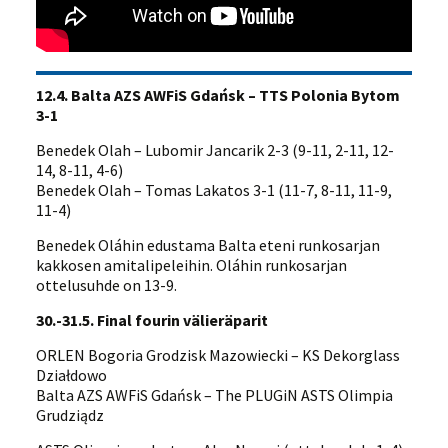
12.4. Balta AZS AWFiS Gdańsk – TTS Polonia Bytom
3-1
Benedek Olah – Lubomir Jancarik 2-3 (9-11, 2-11, 12-
14, 8-11, 4-6)
Benedek Olah – Tomas Lakatos 3-1 (11-7, 8-11, 11-9,
11-4)
Benedek Oláhin edustama Balta eteni runkosarjan
kakkosen amitalipeleihin. Oláhin runkosarjan
ottelusuhde on 13-9.
30.-31.5. Final fourin välieräparit
ORLEN Bogoria Grodzisk Mazowiecki – KS Dekorglass
Działdowo
Balta AZS AWFiS Gdańsk – The PLUGiN ASTS Olimpia
Grudziądz