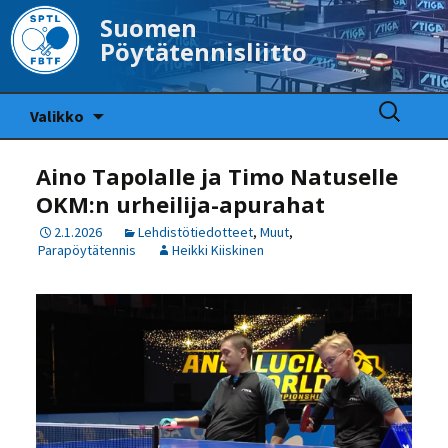
Suomen
Pöytätennisliitto
Siirry
Haku:
Valikko
sisältöön
Aino Tapolalle ja Timo Natuselle
OKM:n urheilija-apurahat
2.1.2026
Lehdistötiedotteet
,
Muut
,
Parapöytätennis
Heikki Kiiskinen