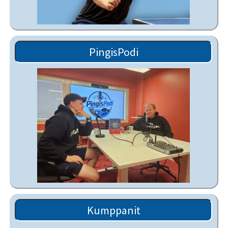
PingisPodi
Kumppanit