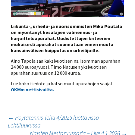
Liikunta-, urheilu- ja nuorisoministeri Mika Poutala
on myöntänyt kesälajien valmennus- ja
harjoitteluapurahat. Uudistettujen kriteerien
mukaisesti apurahat suunnataan ennen muuta
kansainvälisen huipputason urheilijoille.
Aino Tapola saa kaksivuotisen ns. isomman apurahan
24 000 euroa/vuosi. Timo Natusen yksivuotisen
apurahan suuruus on 12 000 euroa.
Lue koko tiedote ja katso muut apurahojen saajat
OKM:n nettisivuilta.
Artikkelien
←
Pöytätennis-lehti 4/2025 luettavissa
Lehtiluukussa
selaus
Naisten Mestaruussarja – Live 4.1.2026
→