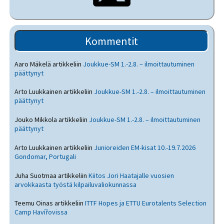
Kommentit
Aaro Mäkelä
artikkeliin
Joukkue-SM 1.-2.8. – ilmoittautuminen
päättynyt
Arto Luukkainen
artikkeliin
Joukkue-SM 1.-2.8. – ilmoittautuminen
päättynyt
Jouko Mikkola
artikkeliin
Joukkue-SM 1.-2.8. – ilmoittautuminen
päättynyt
Arto Luukkainen
artikkeliin
Junioreiden EM-kisat 10.-19.7.2026
Gondomar, Portugali
Juha Suotmaa
artikkeliin
Kiitos Jori Haatajalle vuosien
arvokkaasta työstä kilpailuvaliokunnassa
Teemu Oinas
artikkeliin
ITTF Hopes ja ETTU Eurotalents Selection
Camp Havířovissa