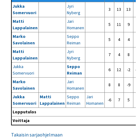
Jukka
Jyri
3
13
13
Somervuori
Nyberg
Matti
Jari
5
11
9
Lappalainen
Homanen
Marko
Seppo
5
4
4
Savolainen
Reiman
Matti
Jyri
7
4
8
Lappalainen
Nyberg
Jukka
Seppo
6
12
-2
-
Somervuori
Reiman
Marko
Jari
8
8
-9
Savolainen
Homanen
Jukka
Matti
Seppo
Jari
-6
7
5
Somervuori
Lappalainen
Reiman
Homanen
Lopputulos
Voittaja
Takaisin sarjaohjelmaan