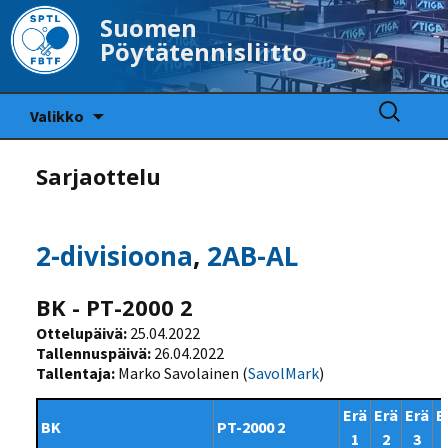
Suomen
Pöytätennisliitto
Siirry
Haku:
Valikko
sisältöön
Sarjaottelu
2-divisioona
,
2AB-AL
BK - PT-2000 2
Ottelupäivä:
25.04.2022
Tallennuspäivä:
26.04.2022
Tallentaja:
Marko Savolainen (
SavolMark
)
Erä
Erä
Erä
E
BK
PT-2000 2
1
2
3