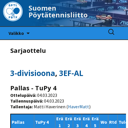
Suomen
Pöytätennisliitto
Siirry
Haku:
Valikko
sisältöön
Sarjaottelu
3-divisioona
,
3EF-AL
Pallas - TuPy 4
Ottelupäivä:
04.03.2023
Tallennuspäivä:
04.03.2023
Tallentaja:
Matti Haverinen (
HaverMatt
)
Erä
Erä
Erä
Erä
Erä
Pallas
TuPy 4
Wo
Rtd
Tulo
1
2
3
4
5