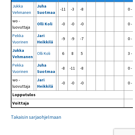
Jukka
Juha
-11
-3
-8
0 - 3
Vehmanen
Suotmaa
wo -
Olli Koli
-0
-0
-0
0 - 3
luovuttaja
Pekka
Jari
-9
-9
-7
0 - 3
Vuorinen
Heikkilä
Jukka
Olli Koli
6
8
5
3 - 0
Vehmanen
Pekka
Juha
-8
-11
-8
0 - 3
Vuorinen
Suotmaa
wo -
Jari
-0
-0
-0
0 - 3
luovuttaja
Heikkilä
Lopputulos
Voittaja
Takaisin sarjaohjelmaan