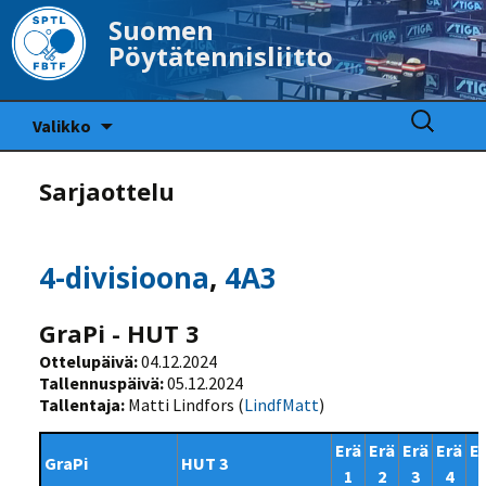
Suomen
Pöytätennisliitto
Siirry
Haku:
Valikko
sisältöön
Sarjaottelu
4-divisioona
,
4A3
GraPi - HUT 3
Ottelupäivä:
04.12.2024
Tallennuspäivä:
05.12.2024
Tallentaja:
Matti Lindfors (
LindfMatt
)
Erä
Erä
Erä
Erä
E
GraPi
HUT 3
1
2
3
4