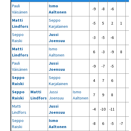
Pauli
Ismo
-9
-8
-6
Väisänen
Aaltonen
Matti
Seppo
-5
5
2
1
Lindfors
Karjalainen
Seppo
Jussi
-3
-5
-6
Raiski
Joensuu
Matti
Ismo
6
-3
-9
8
Lindfors
Aaltonen
Pauli
Jussi
-9
-7
-5
Väisänen
Joensuu
Seppo
Seppo
4
7
6
Raiski
Karjalainen
Seppo
Matti
Jussi
Ismo
7
9
8
Raiski
Lindfors
Joensuu
Aaltonen
Matti
Jussi
-4
-10
-11
Lindfors
Joensuu
Seppo
Ismo
-8
6
-5
-7
Raiski
Aaltonen