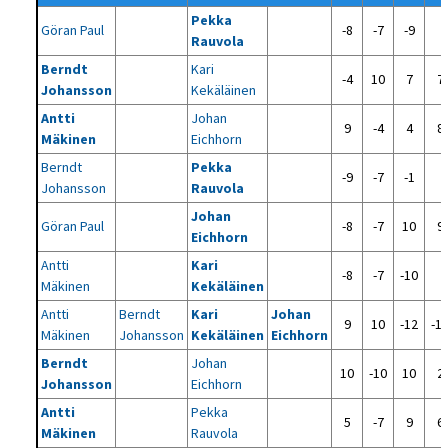
Pekka
Göran Paul
-8
-7
-9
Rauvola
Berndt
Kari
-4
10
7
7
Johansson
Kekäläinen
Antti
Johan
9
-4
4
8
Mäkinen
Eichhorn
Berndt
Pekka
-9
-7
-1
Johansson
Rauvola
Johan
Göran Paul
-8
-7
10
9
Eichhorn
Antti
Kari
-8
-7
-10
Mäkinen
Kekäläinen
Antti
Berndt
Kari
Johan
9
10
-12
-1
Mäkinen
Johansson
Kekäläinen
Eichhorn
Berndt
Johan
10
-10
10
2
Johansson
Eichhorn
Antti
Pekka
5
-7
9
6
Mäkinen
Rauvola