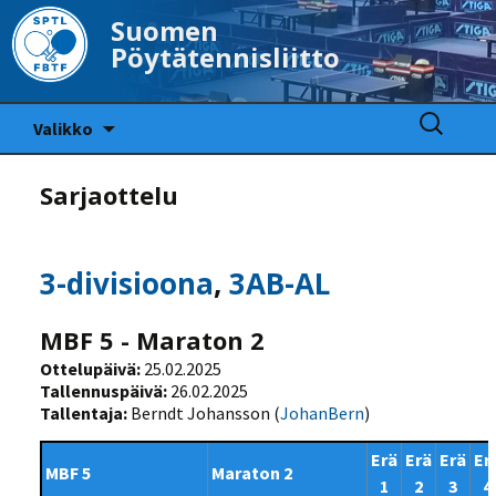
Suomen
Pöytätennisliitto
Siirry
Haku:
Valikko
sisältöön
Sarjaottelu
3-divisioona
,
3AB-AL
MBF 5 - Maraton 2
Ottelupäivä:
25.02.2025
Tallennuspäivä:
26.02.2025
Tallentaja:
Berndt Johansson (
JohanBern
)
Erä
Erä
Erä
Er
MBF 5
Maraton 2
1
2
3
4