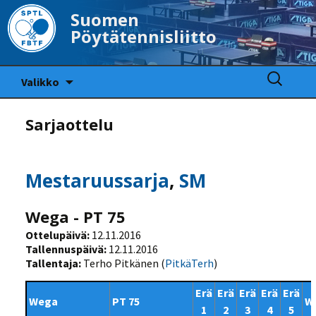
Suomen
Pöytätennisliitto
Siirry
Haku:
Valikko
sisältöön
Sarjaottelu
Mestaruussarja
,
SM
Wega - PT 75
Ottelupäivä:
12.11.2016
Tallennuspäivä:
12.11.2016
Tallentaja:
Terho Pitkänen (
PitkäTerh
)
Erä
Erä
Erä
Erä
Erä
Wega
PT 75
W
1
2
3
4
5