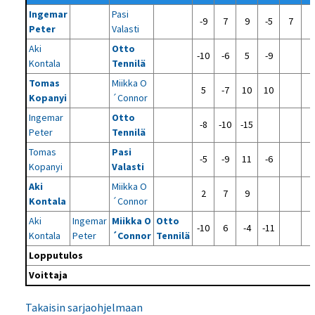
Ingemar
Pasi
-9
7
9
-5
7
Peter
Valasti
Aki
Otto
-10
-6
5
-9
Kontala
Tennilä
Tomas
Miikka O
5
-7
10
10
Kopanyi
´Connor
Ingemar
Otto
-8
-10
-15
Peter
Tennilä
Tomas
Pasi
-5
-9
11
-6
Kopanyi
Valasti
Aki
Miikka O
2
7
9
Kontala
´Connor
Aki
Ingemar
Miikka O
Otto
-10
6
-4
-11
Kontala
Peter
´Connor
Tennilä
Lopputulos
Voittaja
Takaisin sarjaohjelmaan