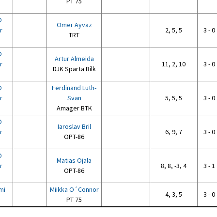
PT 75
O
Omer Ayvaz
r
2, 5, 5
3 - 0
TRT
O
Artur Almeida
r
11, 2, 10
3 - 0
DJK Sparta Bilk
O
Ferdinand Luth-
r
Svan
5, 5, 5
3 - 0
Amager BTK
O
Iaroslav Bril
r
6, 9, 7
3 - 0
OPT-86
O
Matias Ojala
r
8, 8, -3, 4
3 - 1
OPT-86
mi
Miikka O´Connor
4, 3, 5
3 - 0
PT 75