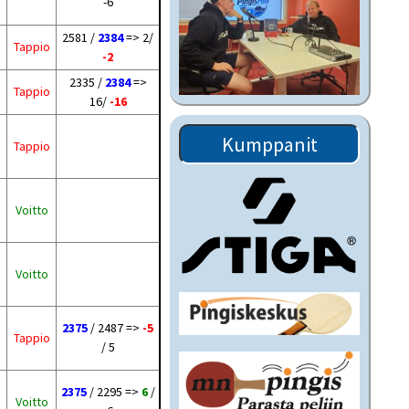
-6
2581 /
2384
=> 2/
Tappio
-2
2335 /
2384
=>
Tappio
16/
-16
Kumppanit
Tappio
Voitto
Voitto
2375
/ 2487 =>
-5
Tappio
/ 5
2375
/ 2295 =>
6
/
Voitto