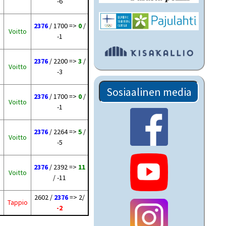
-6
2376
/ 1700 =>
0
/
Voitto
-1
2376
/ 2200 =>
3
/
Voitto
-3
Sosiaalinen media
2376
/ 1700 =>
0
/
Voitto
-1
2376
/ 2264 =>
5
/
Voitto
-5
2376
/ 2392 =>
11
Voitto
/ -11
2602 /
2376
=> 2/
Tappio
-2