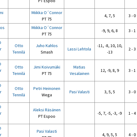
PT Espoo
mi
Miikka O´Connor
4, 7, 5
3 - 0
PT 75
los
Miikka O´Connor
-9, 9, 6, 8
3 - 1
PT 75
O
Otto
Juho Kahlos
-11, -8, 10, 10,
r
Lassi Lehtola
2 - 3
Tennilä
Smash
-13
O
Otto
Jimi Koivumäki
Matias
r
12, -9, 8, 9
3 - 1
Tennilä
PT 75
Vesalainen
O
Otto
Petri Heinonen
r
Pasi Valasti
3, 5, 5
3 - 0
Tennilä
Wega
O
Aleksi Räsänen
r
-5, 7, -5, -3, -9
1 - 4
PT Espoo
O
Pasi Valasti
r
4, 9, 5, 5
4 - 0