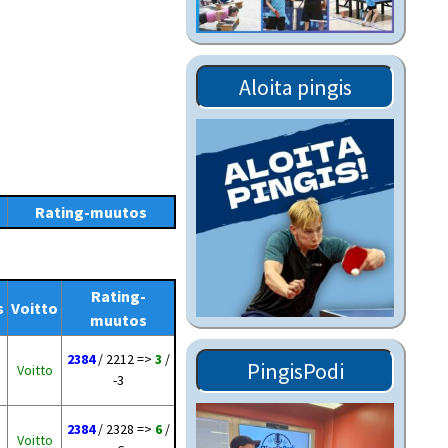
Tiedostot vanhoilta
sivuilta
Viestitiedotteet
Aloita pingis
vanhoilta sivuilta
Muut tiedotteet
Rating-muutos
Rating-
s
Voitto
muutos
2384
/ 2212 =>
3
/
PingisPodi
Voitto
-3
2384
/ 2328 =>
6
/
Voitto