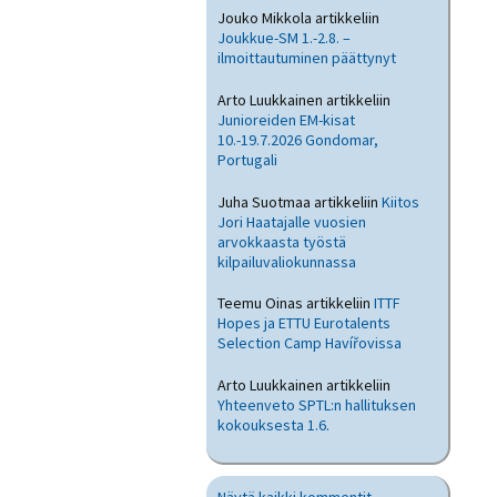
Jouko Mikkola
artikkeliin
Joukkue-SM 1.-2.8. –
ilmoittautuminen päättynyt
Arto Luukkainen
artikkeliin
Junioreiden EM-kisat
10.-19.7.2026 Gondomar,
Portugali
Juha Suotmaa
artikkeliin
Kiitos
Jori Haatajalle vuosien
arvokkaasta työstä
kilpailuvaliokunnassa
Teemu Oinas
artikkeliin
ITTF
Hopes ja ETTU Eurotalents
Selection Camp Havířovissa
Arto Luukkainen
artikkeliin
Yhteenveto SPTL:n hallituksen
kokouksesta 1.6.