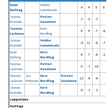
Duan
Veikko
-4
4
5
8
Ruifeng
Lamminsalo
Joonas
Petteri
-7
-5
-7
Kivimäki
Suominen
Tuomas
Eero
9
9
-7
-6
Lackman
Nordling
Joonas
Veikko
-4
11
-6
-7
Kivimäki
Lamminsalo
Duan
Eero
-8
7
-6
-2
Ruifeng
Nordling
Tuomas
Petteri
-5
-7
-10
Lackman
Suominen
Tuomas
Jyri
Eero
Petteri
-12
-6
-6
Lackman
Peltonen
Nordling
Suominen
Joonas
Eero
-6
-2
-2
Kivimäki
Nordling
Lopputulos
Voittaja