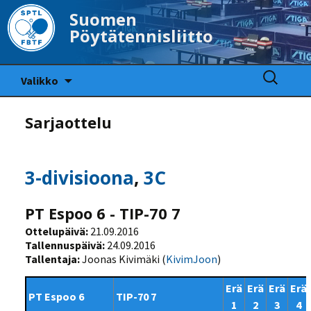
Suomen
Pöytätennisliitto
Siirry
Haku:
Valikko
sisältöön
Sarjaottelu
3-divisioona
,
3C
PT Espoo 6 - TIP-70 7
Ottelupäivä:
21.09.2016
Tallennuspäivä:
24.09.2016
Tallentaja:
Joonas Kivimäki (
KivimJoon
)
Erä
Erä
Erä
Erä
PT Espoo 6
TIP-70 7
1
2
3
4