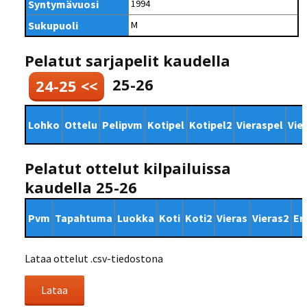
Syntymävuosi
1994
Sukupuoli
M
Pelatut sarjapelit kaudella
25-26
24-25 <<
Lohko
Ottelu
Pelipvm
Kotipel
Kotipel2
Vieraspel
Vie
Pelatut ottelut kilpailuissa
kaudella 25-26
Pvm
Tapahtuma
Luokka
Koti
Koti2
Vieras
Vieras2
Er
Lataa ottelut .csv-tiedostona