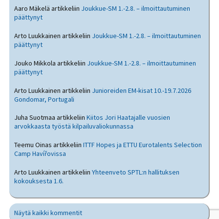
Aaro Mäkelä
artikkeliin
Joukkue-SM 1.-2.8. – ilmoittautuminen
päättynyt
Arto Luukkainen
artikkeliin
Joukkue-SM 1.-2.8. – ilmoittautuminen
päättynyt
Jouko Mikkola
artikkeliin
Joukkue-SM 1.-2.8. – ilmoittautuminen
päättynyt
Arto Luukkainen
artikkeliin
Junioreiden EM-kisat 10.-19.7.2026
Gondomar, Portugali
Juha Suotmaa
artikkeliin
Kiitos Jori Haatajalle vuosien
arvokkaasta työstä kilpailuvaliokunnassa
Teemu Oinas
artikkeliin
ITTF Hopes ja ETTU Eurotalents Selection
Camp Havířovissa
Arto Luukkainen
artikkeliin
Yhteenveto SPTL:n hallituksen
kokouksesta 1.6.
Näytä kaikki kommentit