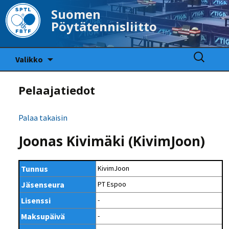
Suomen
Pöytätennisliitto
Siirry
Haku:
Valikko
sisältöön
Pelaajatiedot
Palaa takaisin
Joonas Kivimäki (KivimJoon)
Tunnus
KivimJoon
Jäsenseura
PT Espoo
Lisenssi
-
Maksupäivä
-