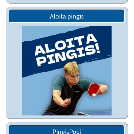
Aloita pingis
PingisPodi