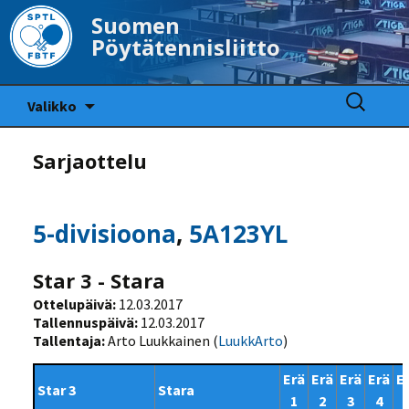
Suomen
Pöytätennisliitto
Siirry
Haku:
Valikko
sisältöön
Sarjaottelu
5-divisioona
,
5A123YL
Star 3 - Stara
Ottelupäivä:
12.03.2017
Tallennuspäivä:
12.03.2017
Tallentaja:
Arto Luukkainen (
LuukkArto
)
Erä
Erä
Erä
Erä
E
Star 3
Stara
1
2
3
4