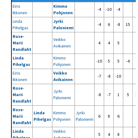
Eiris
Kimmo
-4
-10
-4
Ikkonen
Pohjonen
Linda
Jyrki
-4
6
-8
15
-
Pihelgas
Paloniemi
Rose-
Veikko
Marii
4
4
5
Avikainen
Randlaht
Linda
Kimmo
-10
5
5
-4
Pihelgas
Pohjonen
Eiris
Veikko
-7
-8
-10
Ikkonen
Avikainen
Rose-
Jyrki
Marii
-8
-7
1
5
1
Paloniemi
Randlaht
Rose-
Linda
Kimmo
Jyrki
Marii
6
8
6
Pihelgas
Pohjonen
Paloniemi
Randlaht
Linda
Veikko
5
4
8
Pihelgas
Avikainen