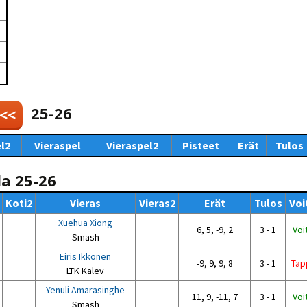
Venyttely
pöytätenniksessä-opas
Olkapäävammojen
ennaltaehkäisevä
harjoitusopas
pöytätennispelaajille
Leirit
EU-Erasmus:
Maahanmuuttajien
25-26
 <<
kotouttaminen ja
sukupuolten tasa-arvo
pöytätenniksessä
l2
Vieraspel
Vieraspel2
Pisteet
Erät
Tulos
kattavan osallisuuden
kautta
la 25-26
Koti2
Vieras
Vieras2
Erät
Tulos
Voi
Xuehua Xiong
6, 5, -9, 2
3 - 1
Voi
Smash
Eiris Ikkonen
-9, 9, 9, 8
3 - 1
Tap
LTK Kalev
Yenuli Amarasinghe
11, 9, -11, 7
3 - 1
Voi
Smash