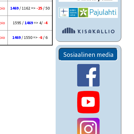
pio
1469
/ 1162 =>
-25
/ 50
pio
1595 /
1469
=> 4/
-4
pio
1469
/ 1550 =>
-6
/ 6
Sosiaalinen media