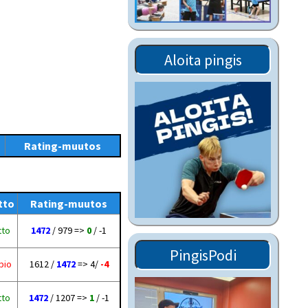
Tiedostot vanhoilta
sivuilta
Viestitiedotteet
Aloita pingis
vanhoilta sivuilta
Muut tiedotteet
Rating-muutos
tto
Rating-muutos
tto
1472
/ 979 =>
0
/ -1
PingisPodi
pio
1612 /
1472
=> 4/
-4
tto
1472
/ 1207 =>
1
/ -1