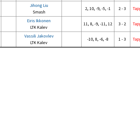
Jihong Liu
2, 10, -9, -5, -1
2 - 3
Tap
Smash
Eiris Ikkonen
11, 8, -9, -11, 12
3 - 2
Tap
LTK Kalev
Vassili Jakovlev
-10, 8, -6, -8
1 - 3
Tap
LTK Kalev