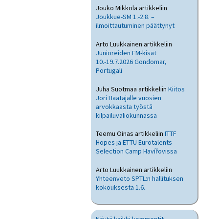
Jouko Mikkola
artikkeliin
Joukkue-SM 1.-2.8. –
ilmoittautuminen päättynyt
Arto Luukkainen
artikkeliin
Junioreiden EM-kisat
10.-19.7.2026 Gondomar,
Portugali
Juha Suotmaa
artikkeliin
Kiitos
Jori Haatajalle vuosien
arvokkaasta työstä
kilpailuvaliokunnassa
Teemu Oinas
artikkeliin
ITTF
Hopes ja ETTU Eurotalents
Selection Camp Havířovissa
Arto Luukkainen
artikkeliin
Yhteenveto SPTL:n hallituksen
kokouksesta 1.6.