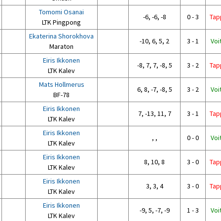
Tomomi Osanai
-6, -6, -8
0 - 3
Tap
LTK Pingpong
Ekaterina Shorokhova
-10, 6, 5, 2
3 - 1
Voi
Maraton
Eiris Ikkonen
-8, 7, 7, -8, 5
3 - 2
Tap
LTK Kalev
Mats Hollmerus
6, 8, -7, -8, 5
3 - 2
Voi
BF-78
Eiris Ikkonen
7, -13, 11, 7
3 - 1
Tap
LTK Kalev
Eiris Ikkonen
, ,
0 - 0
Voi
LTK Kalev
Eiris Ikkonen
8, 10, 8
3 - 0
Tap
LTK Kalev
Eiris Ikkonen
3, 3, 4
3 - 0
Tap
LTK Kalev
Eiris Ikkonen
-9, 5, -7, -9
1 - 3
Voi
LTK Kalev