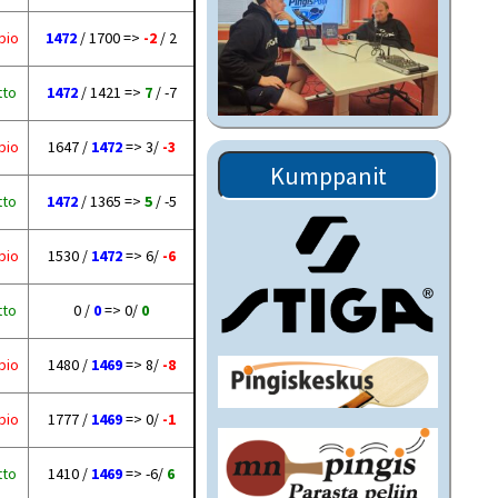
pio
1472
/ 1700 =>
-2
/ 2
tto
1472
/ 1421 =>
7
/ -7
pio
1647 /
1472
=> 3/
-3
Kumppanit
tto
1472
/ 1365 =>
5
/ -5
pio
1530 /
1472
=> 6/
-6
tto
0 /
0
=> 0/
0
pio
1480 /
1469
=> 8/
-8
pio
1777 /
1469
=> 0/
-1
tto
1410 /
1469
=> -6/
6