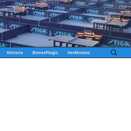
Haku:
Historia
BisnesPingis
Verkkosivu
Pöytätenniksen historia
Kirjaudu sisään
Suomessa
Toimintosivu
Kunniagalleria – Hall of
Fame
Etusivu
Ansiomerkit
PingisTV
Lehdistötiedotteet
Tekniset tiedotteet
us
gistiedotteet
Finlandia Open winners
Palaute
Pöytätennislehtiä PDF-
muodossa