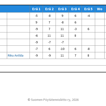
Venyttely
pöytätenniksessä-opas
Erä 1
Erä 2
Erä 3
Erä 4
Erä 5
Wo
Olkapäävammojen
ennaltaehkäisevä
-5
-8
9
6
-4
harjoitusopas
pöytätennispelaajille
9
7
-8
6
Leirit
-9
7
11
-3
6
EU-Erasmus:
-6
11
11
8
Maahanmuuttajien
kotouttaminen ja
-9
-7
-7
sukupuolten tasa-arvo
pöytätenniksessä
-7
6
-10
6
-8
kattavan osallisuuden
kautta
Riku Anttila
-9
-9
11
7
8
© Suomen Pöytätennisliitto ry, 2026