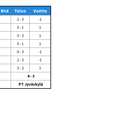
Tiedostot vanhoilta
Rtd
sivuilta
Tulos
Voitto
2 - 3
-1
Viestitiedotteet
vanhoilta sivuilta
3 - 1
1
Muut tiedotteet
3 - 2
1
3 - 1
1
0 - 3
-1
2 - 3
-1
3 - 2
1
4 - 3
PT Jyväskylä