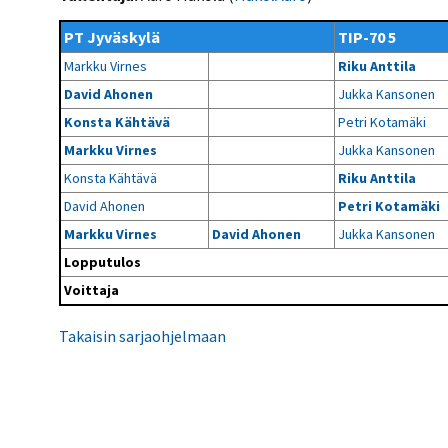
Kilpailujärjestäjien
Valiokunnat
ohjeet
Seurasiirrot
6-divisioona
PT Jyväskylä
TIP-70 5
Strategia 2025-2030
Rating-artikkelit
Kisajärjestäjien
Sarjatiedotteet
Markku Virnes
Riku Anttila
dokumentit
Vastuullisuus
Ilmoita epäasiallisesta
Rating-manuaali
käytöksestä
David Ahonen
Jukka Kansonen
Pelipaikat ja
Seuratiedotteet
NETU in English
joukkueiden
Julkaistut Rating-listat
Päivärating
Konsta Kähtävä
Petri Kotamäki
yhteyshenkilöt
Hallintosääntö
Tietosuoja
Markku Virnes
Jukka Kansonen
Konsta Kähtävä
Riku Anttila
David Ahonen
Petri Kotamäki
Markku Virnes
David Ahonen
Jukka Kansonen
Lopputulos
Voittaja
Takaisin sarjaohjelmaan