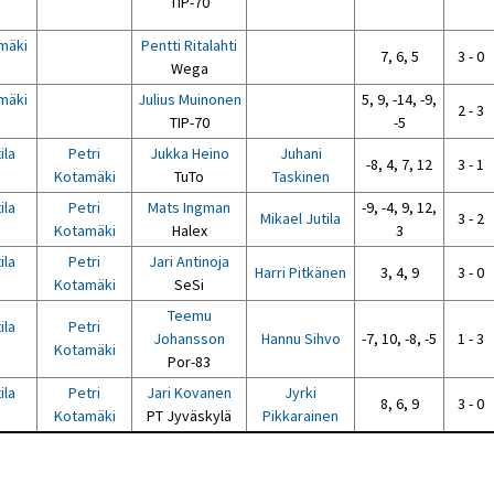
TIP-70
mäki
Pentti Ritalahti
7, 6, 5
3 - 0
Wega
mäki
Julius Muinonen
5, 9, -14, -9,
2 - 3
TIP-70
-5
ila
Petri
Jukka Heino
Juhani
-8, 4, 7, 12
3 - 1
Kotamäki
TuTo
Taskinen
ila
Petri
Mats Ingman
-9, -4, 9, 12,
Mikael Jutila
3 - 2
Kotamäki
Halex
3
ila
Petri
Jari Antinoja
Harri Pitkänen
3, 4, 9
3 - 0
Kotamäki
SeSi
Teemu
ila
Petri
Johansson
Hannu Sihvo
-7, 10, -8, -5
1 - 3
Kotamäki
Por-83
ila
Petri
Jari Kovanen
Jyrki
8, 6, 9
3 - 0
Kotamäki
PT Jyväskylä
Pikkarainen