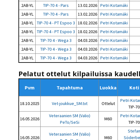
2AB-YL
TIP-70 4 - Pars
13.02.2026
Petri Kotamäki
2AB-YL
TIP-70 4 - Pars
13.02.2026
Petri Kotamäki
2AB-YL
TIP-70 4 - PT Espoo 3
18.02.2026
Petri Kotamäki
2AB-YL
TIP-70 4 - PT Espoo 3
18.02.2026
Petri Kotamäki
2AB-YL
TIP-70 4 - Wega 3
04.03.2026
Petri Kotamäki
2AB-YL
TIP-70 4 - Wega 3
04.03.2026
Petri Kotamäki
2AB-YL
TIP-70 4 - Wega 3
04.03.2026
Petri Kotamäki
Pelatut ottelut kilpailuissa kaudel
Pvm
Tapahtuma
Luokka
Koti
Petri Kota
18.10.2025
Vet-joukkue_SM.txt
Ottelut
TIP-70
Veteraanien SM (Valio)
Petri Kota
16.05.2026
M60
PeTo/SeSi
TIP-70
Stefa
Veteraanien SM (Valio)
16.05.2026
M60
Söderbe