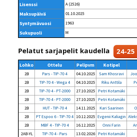
Kilpailujärjestäjien
Valiokunnat
Lisenssi
A (2526)
ohjeet
Seurasiirrot
6-divisioona
Strategia 2025-2030
Maksupäivä
01.10.2025
Rating-artikkelit
Kisajärjestäjien
Sarjatiedotteet
dokumentit
Syntymävuosi
1963
Vastuullisuus
Ilmoita epäasiallisesta
Rating-manuaali
käytöksestä
Pelipaikat ja
Sukupuoli
M
Seuratiedotteet
NETU in English
joukkueiden
Julkaistut Rating-listat
Päivärating
yhteyshenkilöt
Hallintosääntö
Tietosuoja
Pelatut sarjapelit kaudella
24-25
Lohko
Ottelu
Pelipvm
Kotipel
2B
Pars - TIP-70 4
04.10.2025
Sam Khosravi
Joo
2B
TIP-70 4 - Wega 4
04.10.2025
Riku Anttila
P
2B
TIP-70 4 - PT-2000
27.10.2025
Petri Kotamäki
2B
TIP-70 4 - PT-2000
27.10.2025
Petri Kotamäki
2B
HUT - TIP-70 4
14.11.2025
Kari Saarinen
O
2B
PT Espoo 6 - TIP-70 4
10.12.2025
Evgenii Kaliagin
Alek
2B
MBF 4 - TIP-70 4
16.12.2025
Onni Farin
A
2AB-YL
TIP-70 4 - Pars
13.02.2026
Petri Kotamäki