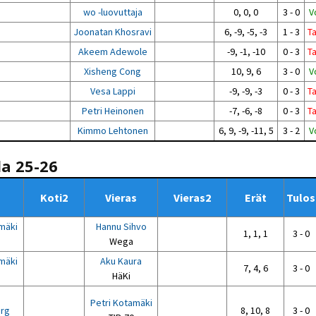
wo -luovuttaja
0, 0, 0
3 - 0
V
Joonatan Khosravi
6, -9, -5, -3
1 - 3
T
Akeem Adewole
-9, -1, -10
0 - 3
T
Xisheng Cong
10, 9, 6
3 - 0
V
Vesa Lappi
-9, -9, -3
0 - 3
T
Petri Heinonen
-7, -6, -8
0 - 3
T
Kimmo Lehtonen
6, 9, -9, -11, 5
3 - 2
V
la 25-26
Koti2
Vieras
Vieras2
Erät
Tulos
mäki
Hannu Sihvo
1, 1, 1
3 - 0
Wega
mäki
Aku Kaura
7, 4, 6
3 - 0
HäKi
n
Petri Kotamäki
rg
8, 10, 8
3 - 0