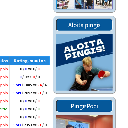
Tiedostot vanhoilta
sivuilta
Viestitiedotteet
Aloita pingis
vanhoilta sivuilta
Muut tiedotteet
ulos
Rating-muutos
appio
0 /
0
=> 0/
0
appio
0
/ 0 =>
0
/ 0
appio
1749
/ 1885 =>
-4
/ 4
appio
1749
/ 2092 =>
-1
/ 0
appio
0 /
0
=> 0/
0
PingisPodi
oitto
0 /
0
=> 0/
0
appio
0 /
0
=> 0/
0
appio
1743
/ 2353 =>
-1
/ 0