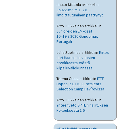
Jouko Mikkola
artikkeliin
Joukkue-SM 1.-2.8. –
ilmoittautuminen päättynyt
Arto Luukkainen
artikkeliin
Junioreiden EM-kisat
10.-19.7.2026 Gondomar,
Portugali
Juha Suotmaa
artikkeliin
Kiitos
Jori Haatajalle vuosien
arvokkaasta työstä
kilpailuvaliokunnassa
Teemu Oinas
artikkeliin
ITTF
Hopes ja ETTU Eurotalents
Selection Camp Havířovissa
Arto Luukkainen
artikkeliin
Yhteenveto SPTL:n hallituksen
kokouksesta 1.6.