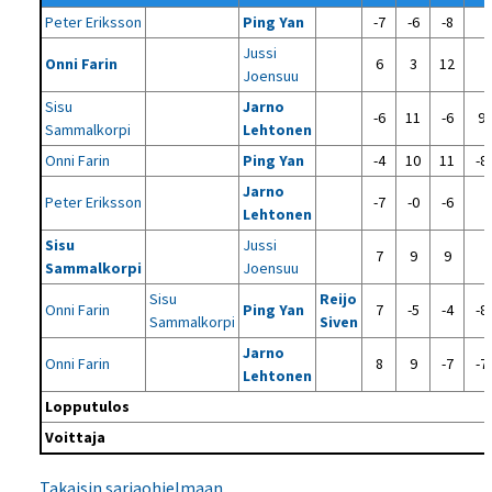
Peter Eriksson
Ping Yan
-7
-6
-8
Jussi
Onni Farin
6
3
12
Joensuu
Sisu
Jarno
-6
11
-6
9
Sammalkorpi
Lehtonen
Onni Farin
Ping Yan
-4
10
11
-8
Jarno
Peter Eriksson
-7
-0
-6
Lehtonen
Sisu
Jussi
7
9
9
Sammalkorpi
Joensuu
Sisu
Reijo
Onni Farin
Ping Yan
7
-5
-4
-8
Sammalkorpi
Siven
Jarno
Onni Farin
8
9
-7
-7
Lehtonen
Lopputulos
Voittaja
Takaisin sarjaohjelmaan