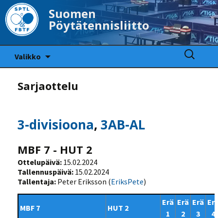
Suomen
Pöytätennisliitto
Siirry
Haku:
Valikko
sisältöön
Sarjaottelu
3-divisioona
,
3AB-AL
MBF 7 - HUT 2
Ottelupäivä:
15.02.2024
Tallennuspäivä:
15.02.2024
Tallentaja:
Peter Eriksson (
EriksPete
)
Erä
Erä
Erä
Er
MBF 7
HUT 2
1
2
3
4