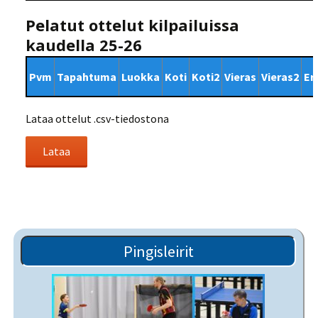
Pelatut ottelut kilpailuissa
kaudella 25-26
Pvm
Tapahtuma
Luokka
Koti
Koti2
Vieras
Vieras2
Er
Lataa ottelut .csv-tiedostona
Pingisleirit