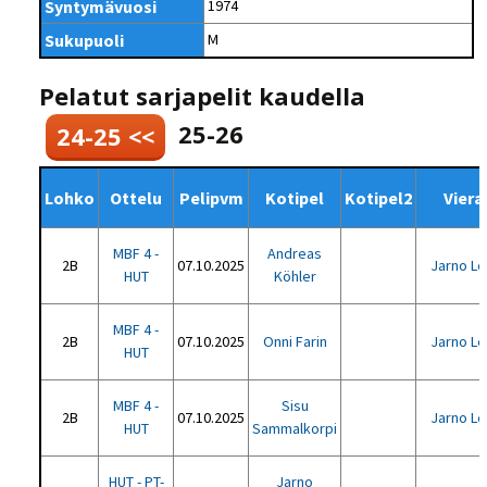
Syntymävuosi
1974
Sukupuoli
M
Pelatut sarjapelit kaudella
25-26
24-25 <<
Lohko
Ottelu
Pelipvm
Kotipel
Kotipel2
Viera
MBF 4 -
Andreas
2B
07.10.2025
Jarno L
HUT
Köhler
MBF 4 -
2B
07.10.2025
Onni Farin
Jarno L
HUT
MBF 4 -
Sisu
2B
07.10.2025
Jarno L
HUT
Sammalkorpi
HUT - PT-
Jarno