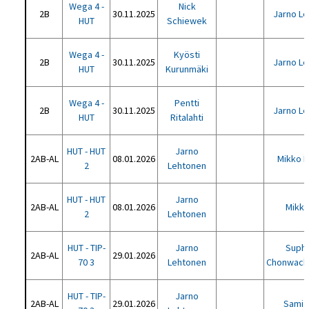
Wega 4 -
Nick
2B
30.11.2025
Jarno L
HUT
Schiewek
Wega 4 -
Kyösti
2B
30.11.2025
Jarno L
HUT
Kurunmäki
Wega 4 -
Pentti
2B
30.11.2025
Jarno L
HUT
Ritalahti
HUT - HUT
Jarno
2AB-AL
08.01.2026
Mikko H
2
Lehtonen
HUT - HUT
Jarno
2AB-AL
08.01.2026
Mikko 
2
Lehtonen
HUT - TIP-
Jarno
Suph
2AB-AL
29.01.2026
70 3
Lehtonen
Chonwachi
HUT - TIP-
Jarno
2AB-AL
29.01.2026
Sami 