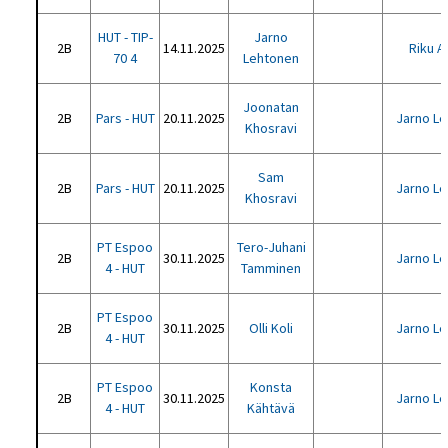
HUT - TIP-
Jarno
2B
14.11.2025
Riku An
70 4
Lehtonen
Joonatan
2B
Pars - HUT
20.11.2025
Jarno L
Khosravi
Sam
2B
Pars - HUT
20.11.2025
Jarno L
Khosravi
PT Espoo
Tero-Juhani
2B
30.11.2025
Jarno L
4 - HUT
Tamminen
PT Espoo
2B
30.11.2025
Olli Koli
Jarno L
4 - HUT
PT Espoo
Konsta
2B
30.11.2025
Jarno L
4 - HUT
Kähtävä