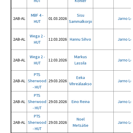
HUT
Köhler
MBF 4 -
Sisu
2AB-AL
01.03.2026
Jarno L
HUT
Sammalkorpi
Wega 2 -
2AB-AL
12.03.2026
Hannu Sihvo
Jarno L
HUT
Wega 2 -
Markus
2AB-AL
12.03.2026
Jarno L
HUT
Lassila
PTS
Eeka
2AB-AL
Sherwood
29.03.2026
Jarno L
Vihreälaakso
- HUT
PTS
2AB-AL
Sherwood
29.03.2026
Eino Reina
Jarno L
- HUT
PTS
Noel
2AB-AL
Sherwood
29.03.2026
Jarno L
Metsätie
- HUT