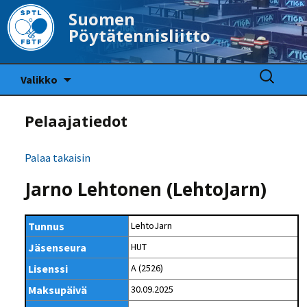
Suomen
Pöytätennisliitto
Siirry
Haku:
Valikko
sisältöön
Pelaajatiedot
Palaa takaisin
Jarno Lehtonen (LehtoJarn)
Tunnus
LehtoJarn
Jäsenseura
HUT
Lisenssi
A (2526)
Maksupäivä
30.09.2025