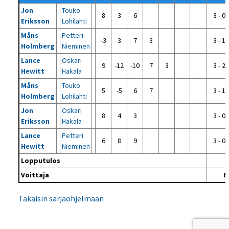
Jon
Touko
8
3
6
3 - 0
Eriksson
Lohilahti
Måns
Petteri
-3
3
7
3
3 - 1
Holmberg
Nieminen
Lance
Oskari
9
-12
-10
7
3
3 - 2
Hewitt
Hakala
Måns
Touko
5
-5
6
7
3 - 1
Holmberg
Lohilahti
Jon
Oskari
8
4
3
3 - 0
Eriksson
Hakala
Lance
Petteri
6
8
9
3 - 0
Hewitt
Nieminen
Lopputulos
Voittaja
M
Takaisin sarjaohjelmaan