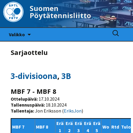
Suomen
Pöytätennisliitto
Siirry
Haku:
Valikko
sisältöön
Sarjaottelu
3-divisioona
,
3B
MBF 7 - MBF 8
Ottelupäivä:
17.10.2024
Tallennuspäivä:
18.10.2024
Tallentaja:
Jon Eriksson (
EriksJon
)
Erä
Erä
Erä
Erä
Erä
MBF 7
MBF 8
Wo
Rtd
Tulo
1
2
3
4
5